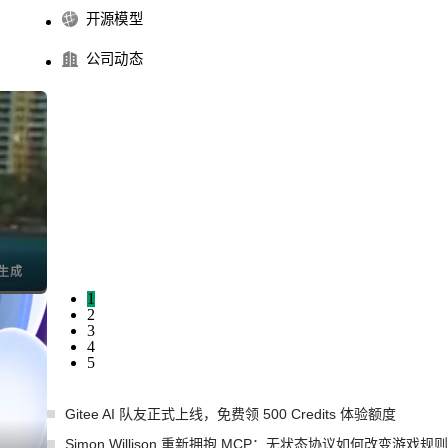
开源模型
公司动态
I生成
1
2
3
4
5
Gitee AI 队友正式上线，免费领 500 Credits 体验额度
Simon Willison 重新拥抱 MCP：无状态协议如何改变游戏规则