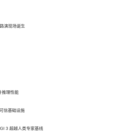
nt 路演现场诞生
提升推理性能
态的可信基础设施
AGI 3 超越人类专家基线