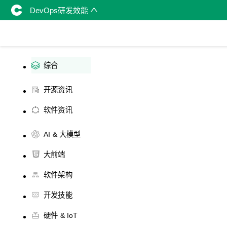
DevOps研发效能
综合
开源资讯
软件资讯
AI & 大模型
大前端
软件架构
开发技能
硬件 & IoT