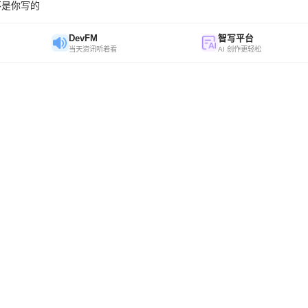
不是你写的
DevFM
智写平台
当天资讯听着看
AI 创作更轻松