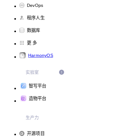
DevOps
程序人生
数据库
更 多
HarmonyOS
实验室
智写平台
造物平台
生产力
开源项目