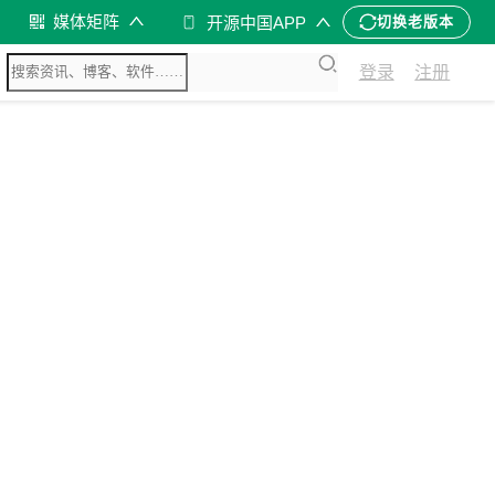
媒体矩阵
开源中国APP
切换老版本
登录
注册