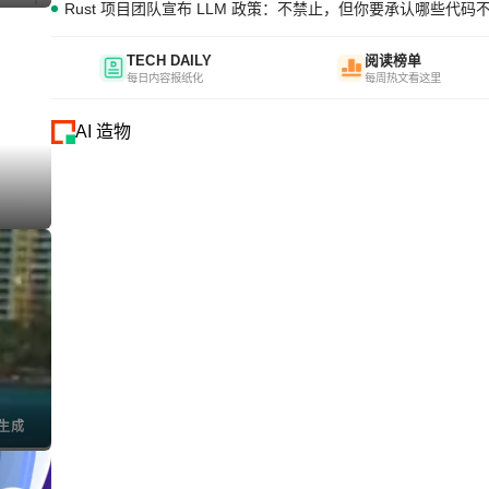
Rust 项目团队宣布 LLM 政策：不禁止，但你要承认哪些代码
TECH DAILY
阅读榜单
每日内容报纸化
每周热文看这里
AI 造物
I生成
I生成