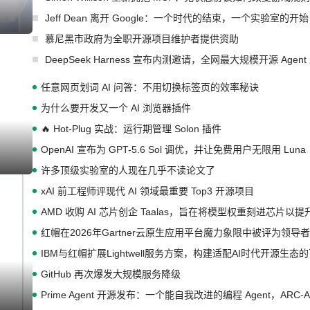
Jeff Dean 离开 Google：一个时代的结束，一个实验室的开始
I生成
慕尼黑市政府为全职开源项目维护者提供资助
DeepSeek Harness 宣布内测邀请，全网最大规模开源 Age
任意网页划词 AI 问答：不用切换标签页的效率秘诀
为什么要开发又一个 AI 浏览器插件
🔥 Hot-Plug 实战：运行期管理 Solon 插件
OpenAI 宣布为 GPT-5.6 Sol 调优，并让免费用户无限用 Luna
I生成
许多顶级实验室的人现在几乎不读论文了
xAI 前工程师评现代 AI 领域最重要 Top3 开源项目
AMD 收购 AI 芯片创企 Taalas，旨在将模型权重刻进芯片以
红帽在2026年Gartner云原生应用平台魔力象限中被评为领导者
IBM与红帽扩展Lightwell服务方案，构建适配AI时代开源生
GitHub 再次爆发大规模服务降级
Prime Agent 开源发布：一个能自我改进的编程 Agent，ARC-
I生成