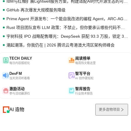
IBM与红帽扩展Lightwell服务方案，构建适配AI时代开源生态的可信基础设施
GitHub 再次爆发大规模服务降级
Prime Agent 开源发布：一个能自我改进的编程 Agent，ARC-AGI 3 超越人类专家基线
Rust 项目团队宣布 LLM 政策：不禁止，但你要承认哪些代码不是你写的
宇树科技 IPO 战略配售曝光：DeepSeek 获配 93.3 万股，锁定 36 个月
潮起潮落，你我仍在 | 2026 腾讯云粤港澳大湾区架构师峰会
TECH DAILY
阅读榜单
每日内容报纸化
每周热文看这里
DevFM
智写平台
当天资讯听着看
AI 创作更轻松
激励活动
智库报告
参与活动赢源石
行业技术报告
AI 造物
更多造物项目