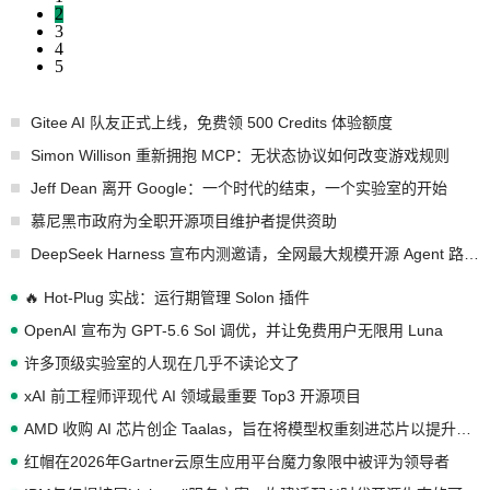
2
3
4
5
Gitee AI 队友正式上线，免费领 500 Credits 体验额度
Simon Willison 重新拥抱 MCP：无状态协议如何改变游戏规则
Jeff Dean 离开 Google：一个时代的结束，一个实验室的开始
慕尼黑市政府为全职开源项目维护者提供资助
DeepSeek Harness 宣布内测邀请，全网最大规模开源 Agent 路演现场诞生
🔥 Hot-Plug 实战：运行期管理 Solon 插件
OpenAI 宣布为 GPT-5.6 Sol 调优，并让免费用户无限用 Luna
许多顶级实验室的人现在几乎不读论文了
xAI 前工程师评现代 AI 领域最重要 Top3 开源项目
AMD 收购 AI 芯片创企 Taalas，旨在将模型权重刻进芯片以提升推理性能
红帽在2026年Gartner云原生应用平台魔力象限中被评为领导者