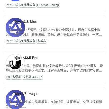
高并发、轻量化任务，适合日常对话、内容创作、基础 RAG、批量
文本生成
AI 编程模型
Function Calling
文案处理等普惠刚需场景。
Qwen3.8-Max
2.4万亿参数MoE旗舰，编程与办公能力全面跃升，可自主编程十数
天交付完整项目。胜任法律、金融、设计等数百种专业任务，一次对
话端到端交付生产级成果。原生视觉理解贯穿规划、执行与验证全流
文本生成
AI 编程模型
多模态
程，支持超长文档与长视频的深度语义解析。长程任务中自主规划与
闭环迭代，持续进化。
MinerU2.5-Pro
MinerU2.5-Pro是一款面向复杂文档解析与 OCR 场景的专业模型，能
够从图片和文档中识别文字、理解页面布局，并将非结构化内容转换
为便于存储、检索和二次处理的结构化结果。
8K
多语言
文档处理/OCR
Wan2.7-Image
万相 2.7 图像生成与编辑模型，支持组图、多图参考、交互式编辑和
最高 2K 输出。