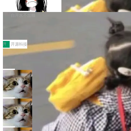
支持 UPDATE、MERGE INTO 与 Iceb
维基百科的替代方案。Lawfare 调查发现，无论
erceptor…五六步之后才能看到第一行翻译文
Apache Doris 4.1 要补齐的，正是缺失的那一
erg V3
热门页面还是低关注度页面，均未出现近期更
本。 Solon 换了个方式。整个 i18n 模块围绕三
半。在已有查询能力的基础上，Doris 进一步支
白开水不加糖
新，相关问题并非局限于特定领域，而是在不同
个解析器、一个注解、一个工具类展开——没有
持了 UPDATE、DELETE、MERGE INTO 等数
主题和访问量页面中普遍存在。 调查人员最初认
XML、没有拦截器注册、没有样板配置。 资源
Testin XAgent：CIO智能测试落地指南
据修改操作、完整的表结构管理与分区演进，以
为，Grokipedia可能只是限...
文件的约定 把文件放到 resources/i18n/ 下： r
及 rewrite_data_files、expire_snapshots 等日
7月30日，TiD2026质量竞争力大会在北京中关
esources/i18n/messages.properties ...
常维护操作，并完整支持 Iceberg V3 格式。
村国家自主创新示范区会议中心开幕。本届大会
开
开源科技
由中关村智联软件服务业质量创新联盟主办，以
让非法状态不可表示：一篇关于 ADT
“智构可信·质创未来——AI原生时代的质量新范
的帖子在 Reddit 火了
式”为主题，直面AI从实验室走向规模化产业落地
有一种东西，一旦用过就回不去了。Alex Fedos
的核心质量命题。会上，《2026智能研发生产力
eev 管它叫"软件设计的基石"。 他说的东西不新
局
工具选型手册》发布，Testin云测的Testin XAge
鲜——代数数据类型（ADT），尤其是和类型
Cloudflare 开源内部企业 AI 平台 Clou
nt智能测试系统入选AI测试领域代表产品。对CI
（sum type）。但他说清楚了一件事：这不是类
dflare OS
O而言，这提示了一个转变：AI测试正在从效率
型系统的学术体操，是日常编码的思维方式。 文
Cloudflare 发布了一个开源项目 Cloudflare O
工具升级为企业的质量基础设施。 CIO面对的新
章从一个简单的例子切入。一个网站的深色主题
S。如果你只看官方博客，你会觉得这是又一
局
现实 过去两年，CIO们的焦虑清单上多了两项：
设置，如果用布尔值 + 可空字段来表示——bool
个"AI 知识库 + 聊天机器人"——每个大厂都在
一是如何让大模型和智能体应用安全地从PoC走
Deno 团队开源 Celld，可自托管的分
ean 表示是否可切换，nullable 的默认模式、浅
做，没什么新鲜的。 但 Kenton Varda 在 Twitte
向生产，二是如何让测试团队跟得上AI应用...
布式 Durable Objects
色方案、深色方案——会产生大量无意义的组
r 上把事情说清楚了： 今天我们发布了 Cloudfla
Ryan Dahl 领导的 Deno 团队推出了最新开源项
合。方案缺了、配置冲突了、全 null 了。要知道
re OS，一个带连接器的聊天机器人，跟其他所
目 Celld，一个能在自己机器上运行 Cloudflare
局