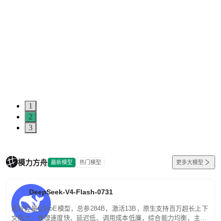
1
2
3
模力方舟
最新模型
热门模型
更多大模型
DeepSeek-V4-Flash-0731
高效轻量化MoE模型，总参284B，激活13B，原生支持百万超长上下
文能力。推理速度快、延迟低、调用成本低廉，综合能力均衡，主打