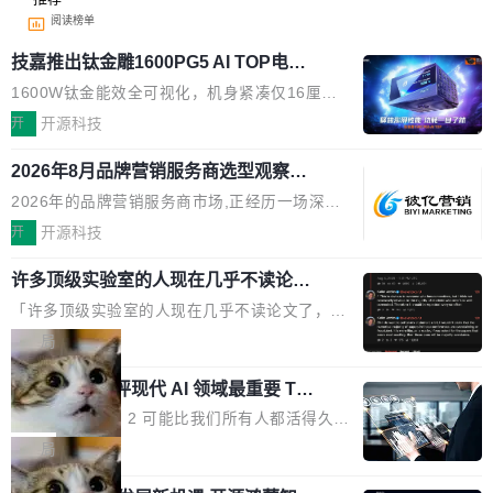
阅读榜单
技嘉推出钛金雕1600PG5 AI TOP电
源：为发烧级主机与本地AI算力打造旗
1600W钛金能效全可视化，机身紧凑仅16厘米
舰供电方案
继2026台北电脑展首度亮相后，技嘉科技近日正
开
开源科技
式发布钛金雕1600PG5 AI TOP电源。这款高端
2026年8月品牌营销服务商选型观察：
电源专为发烧级DIY主机与本地AI算力平台打
从流量思维到品牌资产思维的范式转移
造，整机长度仅16厘米，提供1600W额定功率
2026年的品牌营销服务商市场,正经历一场深刻
与80PLUS钛金能效；支持ATX 3.1与PCIe 5.1
的价值重构。全球全案品牌代理机构市场从2025
开
开源科技
规范，结合服务器级元件、完善供电线材与内置
年的83.1亿美元增长至2026年的86.6亿美元,年
实时LCD监控屏，可充分满足当下高阶PC主机
许多顶级实验室的人现在几乎不读论文
复合增长率达5.44%,预计2032年将突破120亿美
了
的严苛使用需求。 澎湃功率，紧凑机身 钛金雕1
元。数字广告与公共关系相关服务市场更是从20
「许多顶级实验室的人现在几乎不读论文了，而
600PG5 AI TOP具备强悍输出功率，同时实现
25年的8463亿美元扩张至2026年的8763亿美
且他们认为 ICLR/ICML/NeurIPS 充斥着大量过
局
机身尺寸大幅精简。整机长度仅16厘米，属于同
元。数字的背后是一个清晰的事实——品牌对专
度宣传和欺诈。」 OpenAI 研究员 Keller Jorda
功率段机身尺寸十分紧凑的1600W电源产品。小
业化营销服务的需求从未如此迫切。 但市场扩容
xAI 前工程师评现代 AI 领域最重要 Top
n 这条推文引发了广泛讨论。他不是在说风凉
巧机身有效提升市面主流标准A...
3 开源项目
的同时,服务商的竞争逻辑正在改变。2026年Top
话，他是说出了一个圈内人尽皆知但很少公开捅
Flash Attention 2 可能比我们所有人都活得久。
Agency年度合辑的观察指出,“产品”这个离消费
破的事实。 Jordan 随后补充了一句软化声明：
这句话不是来自某个技术博客，而是出自 Hieu
局
者最近的载体,在整个品牌营销层面的权重显著变
「我不认为这些会议上大部分论文都在过度宣传
Pham 的一条推文。Hieu Pham 是谁？他是 xAI
高了。全域营销服务商的竞争正在从规模转向深