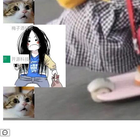
安全与合规要求。对于大多数普通研发场景，公
渐丰富，用户关注的重点也在发生变化：不只是
Gemini 的架构师。Google 首席科学家。 Jeff D
有云模型能够满足快速试用和效率提升的需求。
让AI用起来，还要进一步看清混合算力时代下，
🔥 SolonCode v2026.8.4 发布：界面
ean 在 Google 工作了 27 年后，宣布离职。 他
但对于金融、能源、医疗等对数据安全要求较...
字体可调、22 种语言、记忆搜索增强
Token花在哪里、算力是否被充分利用，以及持
不是一个人走。一同离开的还有 Sanjay Ghema
打开终端就能上岗的全中文编码智能体，这一轮
续增长的AI成本该如何优化。 深信服AI算力网关
wat（Google 员工编号 23，Jeff Dean 二十多
把「看得清、用母语、记得住」三件事一次补
梅子酒好吃
正是围绕这些实际问题，从Token治理和成本治
年的编程搭档，MapReduce 和 Bigtable 的共同
齐。 SolonCode 是什么 SolonCode 是杭州无
理两个方面，让用户的每一份算力都看得清、管
作者）、Quoc Le（Google 大脑核心成员，Se
让“代码语义理解”深度释放AI Coding
耳科技研发的企业级终端编码智能体——一位全
得住、用得稳、省得下、更安全！ 一、从现在开
价值潜能：华为云码道（CodeArts）
q2Seq 和 DocAI 的共同发明人）以及 Oriol Vin
中文驱动的数字员工，自主理解需求、规划步
一、代码仓深度理解技术的作用与价值 在软件工
始，Token使用一目...
代码仓技术解析
yals（Gemini 联合负责人，AlphaSta...
骤、编写代码。不挑模型、不挑平台，curl 一行
程实践中，代码仓是企业核心知识资产的主要载
开
开源科技
装完即用。 开源地址：Gitee · GitCode · GitHu
体。企业级代码仓库通常包含数十万乃至数百万
b 安装 支持 Java 8+（8~26）、macOS / Linu
一条“删库”命令跑 17 小时，算法工程
个文件，其规模远超单次模型调用可承载的上下
师删光 89TB 数据只为干私活
x / Windows / Harmony PC。 # macOS / Linu
文窗口。随着项目规模的持续扩张与代码历史的
最高人民检察院8月4日公布了一起案件：北京一
x / Harmony PC curl -fsSL https://solon.noea
不断累积，代码仓中的模块关系、接口契约、业
名90后算法工程师王某，为了给自己接的私活腾
局
r.org/solon...
务逻辑等关键信息往往分散于数十乃至数百个文
服务器空间，删光了公司AI游戏部门的全部核心
件之中，形成高度复杂的知识关联网络。传统的
数据。 王某2024年1月入职东城区某科技公司AI
代码检索手段（如关键词匹配、目录遍历）仅能
短剧部门，有互联网大厂背景。在公司内部架构
在语法层面完成文本定位，难以触及代码的语义
调整期间，部门三次通知全员将数据从A集群迁
内涵与结构关联，导致开发者使用代码智能体在
移到B集群，王某都回复了"收到"。 他没有迁移
理解大规模代码仓时面临显著"代码仓理解"瓶
数据。2024年9月3日下午4点，他使用此前登录