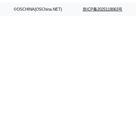
颈。 代码仓深度理解服务（以下简称" CodeBas
的账号密码进入A集群，输入了一条被程序员圈
e深度理解服务"）是华为云码道（CodeA...
称为"删库跑路"的命令——最高管理员权限、无
©OSCHINA(OSChina.NET)
京ICP备2025119063号
需确认、强制递归删除。17个小时后，运维人员
发现异常并中止进程时，89TB数据已经没了。
删掉的是AI游戏部门的全部开发文件，包括公司
自研的多个文生3D和...