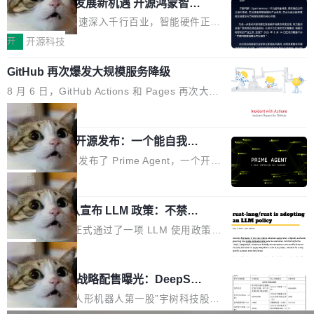
或造假。问题是，作为读者，如果你筛选出那些
共商智能硬件发展新机遇 开源鸿蒙智能
的早期工程师之一，在 Grok 训练基础设施团队
度,案例厚度、全域覆盖、多线协同...
硬件开发者日杭州站即将举行
看起来最令人兴奋的论文，那它们大部分都是过
工作过。近日他在 X 上发了一条帖子，列出了他
随着万物智联加速深入千行百业，智能硬件正从
度宣传的。」 这才是真正的痛点。不是所有论文
认为现代 AI 领域最重要的三个开源项目。 第一
单点设备迈向智能化、网联化、协同化发展。作
开
开源科技
都有问题，是最吸引眼球的那批论文最有问题。
个名字毫无悬念：Flash Attention 2。 Hieu 的
为面向全场景、跨终端的分布式操作系统，开源
他引用的帖子来自 Mathew Shen，一位 ICLR 2
理由很具体。FA 系列不需要解释，但 FA2 是他
GitHub 再次爆发大规模服务降级
鸿蒙通过统一技术底座和分布式能力，为不同类
026 的读者：「看了篇 ...
认为最重要的一个——复杂度恰到好处，刚好能
型智能设备的开发、连接与互联提供关键支撑，
8 月 6 日，GitHub Actions 和 Pages 再次大规
驱动你去学 CuTe，但还没被那些"邪恶的" Hopp
也为产业链企业探索产品创新与商业增长打开新
模服务降级，Actions 完全不可用超过 5 小时，
局
er++ 优化所淹没，足够容易修改和适配。 更关
的空间。 8月14日，开源鸿蒙智能硬件开发者日
webhook 停发，连自托管 runner 也因调度层故
键的是 FA2 的持久性...
（OHDD：OpenHarmony Hardware Develope
Prime Agent 开源发布：一个能自我改
障无法工作。Pages、Copilot code review、C
进的编程 Agent，ARC-AGI 3 超越人类
r Day）将在杭州启航。活动面向智能硬件产业
opilot coding agent 全部受影响。从检测到完全
Prime Intellect 发布了 Prime Agent，一个开源
专家基线
链企业和开发者，邀请行业专家与资深技术顾
恢复，大约 12 小时。 这是 2026 年 8 月的第六
的编程 Agent Harness，核心设计围绕两个抽
局
问，围绕开源鸿蒙技术能力、设备适配、芯片适
起事故，其中四起与 AI/Copilot 服务相关。 Git
象：Recursive Language Model（RLM）和 C
配、功耗与稳定性调优、兼容性测评及统一互联
Hub 员工 kdaigle 在 HN 讨论中贴出了一组数
Rust 项目团队宣布 LLM 政策：不禁
ontinual Harness。在 ARC-AGI 3 基准测试
等内容展开系统讲解和实战交流，帮助企业进一
止，但你要承认哪些代码不是你写的
据：2025 年全年 10 亿次 commit。现在，每周
上，Prime Agent + Opus 5 的组合达到了 95.
Rust 语言项目正式通过了一项 LLM 使用政策，
步了解开源鸿蒙在智能...
2.75 亿次，全年预计 140 亿次。GitHub...
5% RHAE Best@1，超过了 ARC 报告的人类专
覆盖 rust-lang/rust 单一仓库的代码贡献。这不
局
家基线 95.4%。 不是又一个 coding agent 包装
是项目级别的官方立场，目前由五个团队采纳，
宇树科技 IPO 战略配售曝光：DeepSe
器 Prime Agent 的架构和市面上大多数 coding
但它可能是主流开源项目中关于 AI 辅助贡献最
ek 获配 93.3 万股，锁定 36 个月
agent 有本质区别。大多数 agent harness 的设
细致的一份规则。 政策的核心只有一句话：LLM
8月6日晚间，“人形机器人第一股”宇树科技股份
计是基于早期模型的能力—...