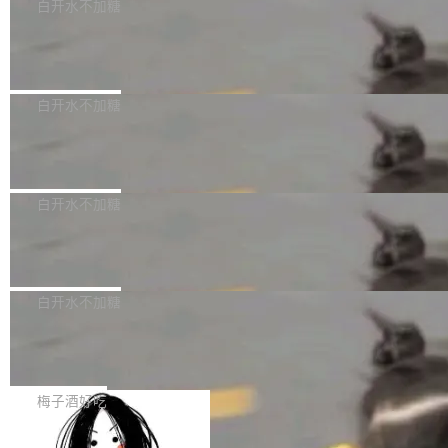
可以用来分析、提炼、审阅、建议，但不能用来
有限公司披露IPO发行价格及战略配售结果，杭
白开水不加糖
创作。 具体来说，LLM 生成的代码可以提交，
州深度求索人工智能基础技术研究有限公司（De
Docker 29.7.2 发布
但必须满足五个条件：预先安排、非关键、高质
epSeek）获配93.3399万股，按150.8元/股发行
量、充分测试、充分审查，并且必须披露。LLM
价格计算，认购金额约1.41亿元，股份锁定期为
Docker 29.7.2 现已发布，具体更新内容如下：
不得生成涉及安全性的关键变更，除非作者本身
36个月。 公告显示，本次宇树科技战略配售对
Bug fixes and enhancements 修复多次传递同
白开水不加糖
就是领域专家。即使如此，政策也"强烈不建
象主要包括长期投资机构、与公司业务具有战略
一环境变量时，docker service create和docker
议"这么做。 对于不披露的情况，审核者可以直
合作关系或长期合作愿景的大型企业、科创板保
Apache Fluss 毕业成为顶级项目
service update会发生 panic 的问题。docker/cl
接关闭 PR，无需解释。 政策作者 Jynn Ne...
荐人跟投子公司，以及公司高级管理人员和核心
i#7145 修复了 Docker Engine 29.7.0 中引入的
今年 7 月，Apache Fluss 的毕业提案在 Apach
员工参与设立的专项资产管理计划。其中，Dee
一个回归问题，该问题导致拉取镜像时会拒绝包
e 孵化器项目管理委员会（IPMC）投票中获得
白开水不加糖
pSeek作为与宇树科技具备战略合作关系的企
含绝对 hardlink 目标的镜像（此类镜像由某些镜
全票通过，随后获 Apache 软件基金会董事会批
业，获配股份数量占本次发行数量的2.31%。 除
像构建工具生成）。moby/moby#53305 修复了
马斯克 AI 百科项目 Grokipedia 被曝数
准。今天，Apache 软件基金会正式宣布 Apach
DeepSeek外，腾讯旗下上海启善投资有限公司
月未更新
Docker Engine 29.7.0 中引入的一个回归问
e Fluss 孵化毕业，成为 Apache 顶级项目（TL
埃隆·马斯克推出的AI百科项目 Grokipedia 被曝
获配9...
题，该问题可能导致在旧版 Linux 内核...
P）！这一里程碑不仅标志着 Fluss 迈入新的发
长期停止内容更新，未能实现其作为“AI版维基百
白开水不加糖
展阶段，也将进一步推动流式存储、实时湖仓与
科”替代品的目标。 据 Lawfare 最新调查，自今
AI 数据基础加速融合，为实时数据基础设施的发
Solon I18n：三种解析器，零样板代码
年4月以来，Grokipedia 页面更新功能基本停
展开启新的篇章。
滞，过去三个月内没有任何条目完成更新，用户
如果你在 Spring Boot 里做过国际化，流程大概
提交的编辑请求也长期处于待处理状态。 Groki
是这样的：配 MessageSource 的 Bean、写 R
梅子酒好吃
pedia 于去年底上线，定位为由人工智能生成内
eloadableResourceBundleMessageSource、
容的百科平台，被马斯克视为传统众包百科网站
Apache Doris 4.1 全面增强 Iceberg：
声明 LocaleResolver、注册 LocaleChangeInt