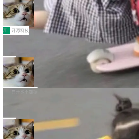
哪些组合有效，作者说，你得靠"文档、校验、或
有科技公司做的一样。只不过，实际上它不一
Workers 和 Durable Objects 的守护进程。 设
者部落知识"。 换个写法。Rust 的 enum，两个
样。这是 Sandstorm.io 的重制版，我十年前的
鲁大师7月新机性能/流畅/AI榜：vivo夺
计思路很直接：每个对象是一个独立的 SQLite
变体：Switchable...
性能、流畅双第一，三星Galaxy Z系列
那个创业公司。不同的是，这次它构建在 Cloudf
数据库，按名称寻址，复制到你自己的 S3 兼容
2026年7月的手机市场，由于存储等硬件成本暴
新折叠缺席
lare Workers 上——我花了九年时间搭建的平台
存储库里。节点之间只通过这个存储库协调——
增，手机厂商的日子也不好过啊，新机速度明显
开
开源科技
——并且深度集成了 AI。这基本上是我十年秘密
没有控制平面，没有共识协议。每个对象自带一
放缓，因此硝烟味淡了许多。新机参数规格除开
计划的顶峰。 十年前，Ken...
个小型数据库，应用天然按分片构建，单个数据
Zed 推出 DeltaDB，一个记录 commit
高价的三星折叠（三星Galaxy Z Fold8 Ultra / Z
之间所有操作的版本控制系统
库的竞争和爆炸半径问题在设计层面就被消除
Fold8 / Z Flip8）外，其余要么是中低端机器，
Zed 编辑器团队发布了新项目——DeltaDB，一
了。 闲置的 cell 会休眠到几乎不占资源。当 cel
例如iQOO Z11i、REDMI Note 17、REDMI No
个在 git commit 之间记录每一次编辑操作的版
局
l 迁移或唤醒时，新宿主从 S3 恢复 SQLite 数据
te 17 Pro、OPPO K15，要么是vivo X300 E这
本控制系统。目前处于 Early Access 阶段。 De
库继续执行。存储库是持久化的唯一真相...
样的次旗舰。 Galaxy Z Fold8 Ultra / Z Fold8 /
SpaceXAI 单季资本开支达 183 亿美元
ltaDB 的核心思路直接写在 landing page 最显
Z Flip8三款折叠屏新机均在7月22日发布，且全
眼的位置：「Software is made between com
根据风险投资人Tomer Tunguz 博客（VC 分
部搭载骁龙8 Elite Gen5 for Galaxy，它们本该
mits」——软件是在 commit 之间写出来的。git
析）披露的最新分析与第二季度业绩报告，Spac
白开水不加糖
是7月性...
只记录了你提交的最终状态，但真正的工作过程
eXAI在上个季度的总资本支出飙升至183.7亿美
——打字、删改、试错、agent 对话——都在 co
Meta 发布终端编程 Agent“Muse Cod
元。其中，绝大部分资金被直接用于 AI 领域，
e” 和 Muse Spark 1.2 模型
mmit 之间的空隙里丢失了。 DeltaDB 要做的就
金额高达158.3亿美元，这一单项投入已经逼近
Meta 今天发布了两款 AI 产品：Muse Code，
是把这段空隙补上。 回退到任何一次编辑：Delt
微软同期总资本开支的四成。 与亚马逊、Alpha
一个在终端里运行的编程 agent；Muse Spark
局
aDB 捕获 commit 之间的每一次操作，...
bet、微软以及 Meta 等传统科技巨头相比，Spa
1.2，驱动这个 agent 的新模型。一句话概括：
ceXAI的资金消耗速度尤为引人瞩目。然而，支
美团开源 LoHoSearch，用知识图谱校
你可以用 curl -fsSL https://dev.meta.ai/install.