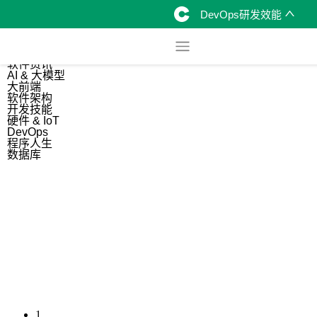
DevOps研发效能
综合
开源资讯
软件资讯
AI & 大模型
大前端
软件架构
开发技能
硬件 & IoT
DevOps
程序人生
数据库
1