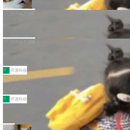
准 AI 能力认知
撑庞大支出的资金来源却呈现出截然不同的面
sh | bash 安装一个能在大项目里自动规划、写
机器出题的前提，是让机器拥有全局视野。整个
貌。数据显示，微软和 Meta 主要依托充沛的经
代码、验证结果的 AI 终端工具。 据介绍，Muse
构建流程可以分为四个环节：建图 → 控制难度
白开水不加糖
营现金流来覆盖资本开支，其资本支出覆盖率分
Code 是 Meta 的编程 agent 产品。它和市场上
→ 质量把关 → 数据概览。
别达到155% 和106%;而SpaceXAI的经营现金
已有的终端编程 agent 在设计理念上有几个明显
腾讯开源 UCL-MPComm 通信库
流仅能覆盖资本开支的12...
的差异点。 异步后台 agent：Muse Code 有一
腾讯网平团队宣布开源了 UCL-MPComm 通信
个主 agent 循环，外加一组后台 agent。这些后
库，并将作为transport接入Mooncake TENT。
白开水不加糖
台 agent...
该通信库针对AI Memory池化场景的数据传输需
CoStrict入选工信部2025人工智能应用
求进行了深度优化，能够实现数据中心内大规模
典型案例
计算节点间多种内存类型的高性能通信。 UCL-
近日，工信部科技司公示《2025人工智能应用典
MPComm将作为一种传输引擎接入Mooncake T
型案例入选名单》，深信服“面向企业研发场景的
开
开源科技
ENT，实现零拷贝传输性能提升30%、非零拷贝
开源 AI 编程平台 CoStrict 应用”凭借卓越的技术
深信服AI算力网关入选工信部人工智能
传输性能最高提升5倍。UCL-MPComm底层基
创新与落地成效成功入选。 全链路私有化部署，
应用典型案例！
于自研UCL-Engine通信引擎，后续腾讯网平将
助力企业AI研发安全落地 当前，越来越多企业已
前不久，工业和信息化部正式发布《2025年人工
持续开源更多基于UCL-Engine的高性能通信组
经开始引入 AI Coding 工具，通过调用公有云模
智能应用典型案例名单》，集中展示人工智能在
开
开源科技
件。 腾讯网平团队在UCL-MPComm中实现了一
型或企业内部部署模型提升研发效率。但随着 AI
各领域的应用成果，覆盖技术底座、行业赋能、
个独立于业务线程的全局通信引擎（Engine），
Coding 从个人辅助工具逐步走向团队级、组织
Jeff Dean 离开 Google：一个时代的结
产品应用、支撑保障、专题等五大方向。深信服
并实...
束，一个实验室的开始
级应用，企业在规模化落地过程中，对安全性、
AI算力网关（AI创新平台）成功入选！ 随着各行
Google 员工编号 20。MapReduce 作者之一。
可控性和代码质量提出了更高要求。 首先是数据
各业的Agent走向规模化建设，算力构成形态逐
Bigtable 作者之一。TensorFlow 的作者之一。
局