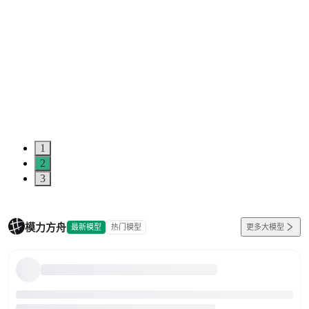
1
2
3
模力方舟
最新模型
热门模型
更多大模型