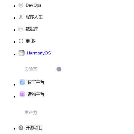
DevOps
程序人生
数据库
更 多
HarmonyOS
实验室
智写平台
造物平台
生产力
开源项目