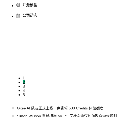
开源模型
公司动态
1
2
3
4
5
Gitee AI 队友正式上线，免费领 500 Credits 体验额度
Simon Willison 重新拥抱 MCP：无状态协议如何改变游戏规则