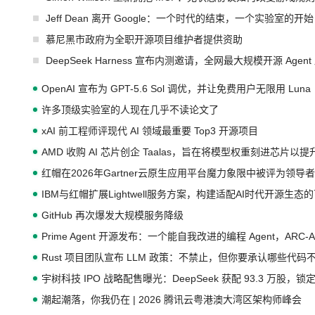
Jeff Dean 离开 Google：一个时代的结束，一个实验室的开始
慕尼黑市政府为全职开源项目维护者提供资助
DeepSeek Harness 宣布内测邀请，全网最大规模开源 Age
OpenAI 宣布为 GPT-5.6 Sol 调优，并让免费用户无限用 Luna
许多顶级实验室的人现在几乎不读论文了
xAI 前工程师评现代 AI 领域最重要 Top3 开源项目
AMD 收购 AI 芯片创企 Taalas，旨在将模型权重刻进芯片以
红帽在2026年Gartner云原生应用平台魔力象限中被评为领导者
IBM与红帽扩展Lightwell服务方案，构建适配AI时代开源生
GitHub 再次爆发大规模服务降级
Prime Agent 开源发布：一个能自我改进的编程 Agent，ARC-
Rust 项目团队宣布 LLM 政策：不禁止，但你要承认哪些代码
宇树科技 IPO 战略配售曝光：DeepSeek 获配 93.3 万股，锁定
潮起潮落，你我仍在 | 2026 腾讯云粤港澳大湾区架构师峰会