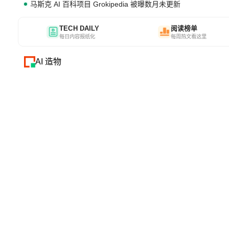
马斯克 AI 百科项目 Grokipedia 被曝数月未更新
TECH DAILY
阅读榜单
每日内容报纸化
每周热文看这里
AI 造物