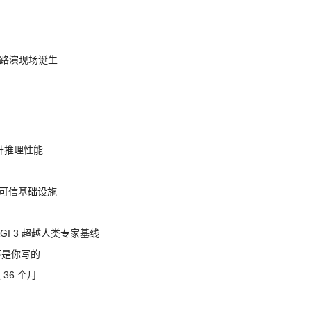
nt 路演现场诞生
提升推理性能
态的可信基础设施
AGI 3 超越人类专家基线
不是你写的
 36 个月