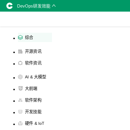
DevOps研发效能
综合
开源资讯
软件资讯
AI & 大模型
大前端
软件架构
开发技能
硬件 & IoT