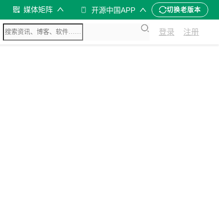
媒体矩阵
开源中国APP
切换老版本
登录
注册