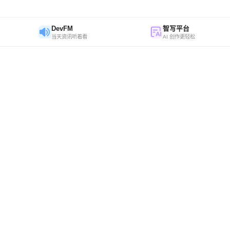
DevFM
智写平台
当天资讯听着看
AI 创作更轻松