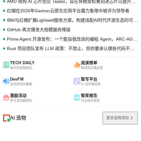
AMD 收购 AI 芯片创企 Taalas，旨在将模型权重刻进芯片以提升推理性能
红帽在2026年Gartner云原生应用平台魔力象限中被评为领导者
IBM与红帽扩展Lightwell服务方案，构建适配AI时代开源生态的可信基础设施
GitHub 再次爆发大规模服务降级
Prime Agent 开源发布：一个能自我改进的编程 Agent，ARC-AGI 3 超越人类专家基线
Rust 项目团队宣布 LLM 政策：不禁止，但你要承认哪些代码不是你写的
TECH DAILY
阅读榜单
每日内容报纸化
每周热文看这里
DevFM
智写平台
当天资讯听着看
AI 创作更轻松
激励活动
智库报告
参与活动赢源石
行业技术报告
AI 造物
更多造物项目