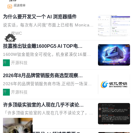
阅读榜单
为什么要开发又一个 AI 浏览器插件
说实话，每次有人问我"市面上已经有 Monica、
Sider、Copilot for Chrome 这些 AI 浏览器插件
席WC
了，你为什么还要再做一个"，我都觉得这个问题
技嘉推出钛金雕1600PG5 AI TOP电
问得好。 因为我自己也是从用户变成开发者的。
源：为发烧级主机与本地AI算力打造旗
现有产品的天花板 我用过不少 AI 浏览器插件。
1600W钛金能效全可视化，机身紧凑仅16厘米
舰供电方案
刚开始觉得都挺好——选中一段文字，弹出解
继2026台北电脑展首度亮相后，技嘉科技近日正
开
开源科技
释；写邮件时帮你润色；看英文网页给你翻译摘
式发布钛金雕1600PG5 AI TOP电源。这款高端
要。但用久了你会发现，它们本质上都是同一类
2026年8月品牌营销服务商选型观察：
电源专为发烧级DIY主机与本地AI算力平台打
从流量思维到品牌资产思维的范式转移
东西：一个带网页上下文的聊天框。 它们能读取
造，整机长度仅16厘米，提供1600W额定功率
2026年的品牌营销服务商市场,正经历一场深刻
页面的文本，然后把文本丢给大模型，再返回一
与80PLUS钛金能效；支持ATX 3.1与PCIe 5.1
的价值重构。全球全案品牌代理机构市场从2025
开
开源科技
段回答。仅此而已。 这当然有用，但总觉得差点
规范，结合服务器级元件、完善供电线材与内置
年的83.1亿美元增长至2026年的86.6亿美元,年
意思。比如我在一个后台管理系统里，需要填50
实时LCD监控屏，可充分满足当下高阶PC主机
许多顶级实验室的人现在几乎不读论文
复合增长率达5.44%,预计2032年将突破120亿美
个表单字段，每个字段还有联动逻辑；比如我
了
的严苛使用需求。 澎湃功率，紧凑机身 钛金雕1
元。数字广告与公共关系相关服务市场更是从20
「许多顶级实验室的人现在几乎不读论文了，而
想...
600PG5 AI TOP具备强悍输出功率，同时实现
25年的8463亿美元扩张至2026年的8763亿美
且他们认为 ICLR/ICML/NeurIPS 充斥着大量过
局
机身尺寸大幅精简。整机长度仅16厘米，属于同
元。数字的背后是一个清晰的事实——品牌对专
度宣传和欺诈。」 OpenAI 研究员 Keller Jorda
功率段机身尺寸十分紧凑的1600W电源产品。小