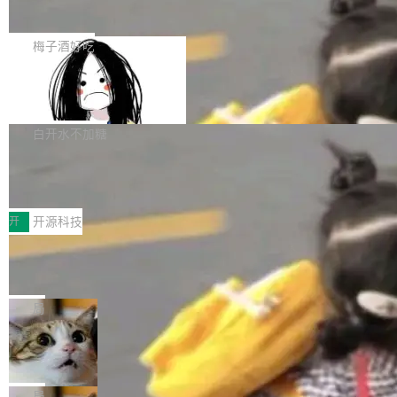
展开启新的篇章。
滞，过去三个月内没有任何条目完成更新，用户
如果你在 Spring Boot 里做过国际化，流程大概
提交的编辑请求也长期处于待处理状态。 Groki
是这样的：配 MessageSource 的 Bean、写 R
梅子酒好吃
pedia 于去年底上线，定位为由人工智能生成内
eloadableResourceBundleMessageSource、
容的百科平台，被马斯克视为传统众包百科网站
Apache Doris 4.1 全面增强 Iceberg：
声明 LocaleResolver、注册 LocaleChangeInt
支持 UPDATE、MERGE INTO 与 Iceb
维基百科的替代方案。Lawfare 调查发现，无论
erceptor…五六步之后才能看到第一行翻译文
Apache Doris 4.1 要补齐的，正是缺失的那一
erg V3
热门页面还是低关注度页面，均未出现近期更
本。 Solon 换了个方式。整个 i18n 模块围绕三
半。在已有查询能力的基础上，Doris 进一步支
白开水不加糖
新，相关问题并非局限于特定领域，而是在不同
个解析器、一个注解、一个工具类展开——没有
持了 UPDATE、DELETE、MERGE INTO 等数
主题和访问量页面中普遍存在。 调查人员最初认
XML、没有拦截器注册、没有样板配置。 资源
Testin XAgent：CIO智能测试落地指南
据修改操作、完整的表结构管理与分区演进，以
为，Grokipedia可能只是限...
文件的约定 把文件放到 resources/i18n/ 下： r
及 rewrite_data_files、expire_snapshots 等日
7月30日，TiD2026质量竞争力大会在北京中关
esources/i18n/messages.properties ...
常维护操作，并完整支持 Iceberg V3 格式。
村国家自主创新示范区会议中心开幕。本届大会
开
开源科技
由中关村智联软件服务业质量创新联盟主办，以
让非法状态不可表示：一篇关于 ADT
“智构可信·质创未来——AI原生时代的质量新范
的帖子在 Reddit 火了
式”为主题，直面AI从实验室走向规模化产业落地
有一种东西，一旦用过就回不去了。Alex Fedos
的核心质量命题。会上，《2026智能研发生产力
eev 管它叫"软件设计的基石"。 他说的东西不新
局
工具选型手册》发布，Testin云测的Testin XAge
鲜——代数数据类型（ADT），尤其是和类型
Cloudflare 开源内部企业 AI 平台 Clou
nt智能测试系统入选AI测试领域代表产品。对CI
（sum type）。但他说清楚了一件事：这不是类
dflare OS
O而言，这提示了一个转变：AI测试正在从效率
型系统的学术体操，是日常编码的思维方式。 文
Cloudflare 发布了一个开源项目 Cloudflare O
工具升级为企业的质量基础设施。 CIO面对的新
章从一个简单的例子切入。一个网站的深色主题
S。如果你只看官方博客，你会觉得这是又一
局