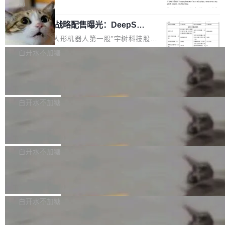
5% RHAE Best@1，超过了 ARC 报告的人类专
覆盖 rust-lang/rust 单一仓库的代码贡献。这不
局
家基线 95.4%。 不是又一个 coding agent 包装
是项目级别的官方立场，目前由五个团队采纳，
宇树科技 IPO 战略配售曝光：DeepSe
器 Prime Agent 的架构和市面上大多数 coding
但它可能是主流开源项目中关于 AI 辅助贡献最
ek 获配 93.3 万股，锁定 36 个月
agent 有本质区别。大多数 agent harness 的设
细致的一份规则。 政策的核心只有一句话：LLM
8月6日晚间，“人形机器人第一股”宇树科技股份
计是基于早期模型的能力—...
可以用来分析、提炼、审阅、建议，但不能用来
有限公司披露IPO发行价格及战略配售结果，杭
白开水不加糖
创作。 具体来说，LLM 生成的代码可以提交，
州深度求索人工智能基础技术研究有限公司（De
但必须满足五个条件：预先安排、非关键、高质
Docker 29.7.2 发布
epSeek）获配93.3399万股，按150.8元/股发行
量、充分测试、充分审查，并且必须披露。LLM
价格计算，认购金额约1.41亿元，股份锁定期为
Docker 29.7.2 现已发布，具体更新内容如下：
不得生成涉及安全性的关键变更，除非作者本身
36个月。 公告显示，本次宇树科技战略配售对
Bug fixes and enhancements 修复多次传递同
白开水不加糖
就是领域专家。即使如此，政策也"强烈不建
象主要包括长期投资机构、与公司业务具有战略
一环境变量时，docker service create和docker
议"这么做。 对于不披露的情况，审核者可以直
合作关系或长期合作愿景的大型企业、科创板保
Apache Fluss 毕业成为顶级项目
service update会发生 panic 的问题。docker/cl
接关闭 PR，无需解释。 政策作者 Jynn Ne...
荐人跟投子公司，以及公司高级管理人员和核心
i#7145 修复了 Docker Engine 29.7.0 中引入的
今年 7 月，Apache Fluss 的毕业提案在 Apach
员工参与设立的专项资产管理计划。其中，Dee
一个回归问题，该问题导致拉取镜像时会拒绝包
e 孵化器项目管理委员会（IPMC）投票中获得
白开水不加糖
pSeek作为与宇树科技具备战略合作关系的企
含绝对 hardlink 目标的镜像（此类镜像由某些镜
全票通过，随后获 Apache 软件基金会董事会批
业，获配股份数量占本次发行数量的2.31%。 除
像构建工具生成）。moby/moby#53305 修复了
马斯克 AI 百科项目 Grokipedia 被曝数
准。今天，Apache 软件基金会正式宣布 Apach
DeepSeek外，腾讯旗下上海启善投资有限公司
月未更新
Docker Engine 29.7.0 中引入的一个回归问
e Fluss 孵化毕业，成为 Apache 顶级项目（TL
埃隆·马斯克推出的AI百科项目 Grokipedia 被曝
获配9...
题，该问题可能导致在旧版 Linux 内核...
P）！这一里程碑不仅标志着 Fluss 迈入新的发
长期停止内容更新，未能实现其作为“AI版维基百
白开水不加糖
展阶段，也将进一步推动流式存储、实时湖仓与
科”替代品的目标。 据 Lawfare 最新调查，自今
AI 数据基础加速融合，为实时数据基础设施的发
Solon I18n：三种解析器，零样板代码
年4月以来，Grokipedia 页面更新功能基本停