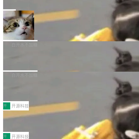
e” 和 Muse Spark 1.2 模型
mmit 之间的空隙里丢失了。 DeltaDB 要做的就
金额高达158.3亿美元，这一单项投入已经逼近
Meta 今天发布了两款 AI 产品：Muse Code，
是把这段空隙补上。 回退到任何一次编辑：Delt
微软同期总资本开支的四成。 与亚马逊、Alpha
一个在终端里运行的编程 agent；Muse Spark
局
aDB 捕获 commit 之间的每一次操作，...
bet、微软以及 Meta 等传统科技巨头相比，Spa
1.2，驱动这个 agent 的新模型。一句话概括：
ceXAI的资金消耗速度尤为引人瞩目。然而，支
美团开源 LoHoSearch，用知识图谱校
你可以用 curl -fsSL https://dev.meta.ai/install.
准 AI 能力认知
撑庞大支出的资金来源却呈现出截然不同的面
sh | bash 安装一个能在大项目里自动规划、写
机器出题的前提，是让机器拥有全局视野。整个
貌。数据显示，微软和 Meta 主要依托充沛的经
代码、验证结果的 AI 终端工具。 据介绍，Muse
构建流程可以分为四个环节：建图 → 控制难度
白开水不加糖
营现金流来覆盖资本开支，其资本支出覆盖率分
Code 是 Meta 的编程 agent 产品。它和市场上
→ 质量把关 → 数据概览。
别达到155% 和106%;而SpaceXAI的经营现金
腾讯开源 UCL-MPComm 通信库
已有的终端编程 agent 在设计理念上有几个明显
流仅能覆盖资本开支的12...
的差异点。 异步后台 agent：Muse Code 有一
腾讯网平团队宣布开源了 UCL-MPComm 通信
个主 agent 循环，外加一组后台 agent。这些后
库，并将作为transport接入Mooncake TENT。
白开水不加糖
台 agent...
该通信库针对AI Memory池化场景的数据传输需
CoStrict入选工信部2025人工智能应用
求进行了深度优化，能够实现数据中心内大规模
典型案例
计算节点间多种内存类型的高性能通信。 UCL-
近日，工信部科技司公示《2025人工智能应用典
MPComm将作为一种传输引擎接入Mooncake T
型案例入选名单》，深信服“面向企业研发场景的
开
开源科技
ENT，实现零拷贝传输性能提升30%、非零拷贝
开源 AI 编程平台 CoStrict 应用”凭借卓越的技术
传输性能最高提升5倍。UCL-MPComm底层基
深信服AI算力网关入选工信部人工智能
创新与落地成效成功入选。 全链路私有化部署，
应用典型案例！
于自研UCL-Engine通信引擎，后续腾讯网平将
助力企业AI研发安全落地 当前，越来越多企业已
前不久，工业和信息化部正式发布《2025年人工
持续开源更多基于UCL-Engine的高性能通信组
经开始引入 AI Coding 工具，通过调用公有云模
智能应用典型案例名单》，集中展示人工智能在
开
开源科技