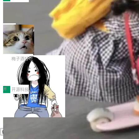
件。 腾讯网平团队在UCL-MPComm中实现了一
型或企业内部部署模型提升研发效率。但随着 AI
各领域的应用成果，覆盖技术底座、行业赋能、
个独立于业务线程的全局通信引擎（Engine），
Coding 从个人辅助工具逐步走向团队级、组织
Jeff Dean 离开 Google：一个时代的结
产品应用、支撑保障、专题等五大方向。深信服
并实...
束，一个实验室的开始
级应用，企业在规模化落地过程中，对安全性、
AI算力网关（AI创新平台）成功入选！ 随着各行
Google 员工编号 20。MapReduce 作者之一。
可控性和代码质量提出了更高要求。 首先是数据
各业的Agent走向规模化建设，算力构成形态逐
Bigtable 作者之一。TensorFlow 的作者之一。
局
安全与合规要求。对于大多数普通研发场景，公
渐丰富，用户关注的重点也在发生变化：不只是
Gemini 的架构师。Google 首席科学家。 Jeff D
有云模型能够满足快速试用和效率提升的需求。
让AI用起来，还要进一步看清混合算力时代下，
🔥 SolonCode v2026.8.4 发布：界面
ean 在 Google 工作了 27 年后，宣布离职。 他
但对于金融、能源、医疗等对数据安全要求较...
字体可调、22 种语言、记忆搜索增强
Token花在哪里、算力是否被充分利用，以及持
不是一个人走。一同离开的还有 Sanjay Ghema
打开终端就能上岗的全中文编码智能体，这一轮
续增长的AI成本该如何优化。 深信服AI算力网关
wat（Google 员工编号 23，Jeff Dean 二十多
把「看得清、用母语、记得住」三件事一次补
梅子酒好吃
正是围绕这些实际问题，从Token治理和成本治
年的编程搭档，MapReduce 和 Bigtable 的共同
齐。 SolonCode 是什么 SolonCode 是杭州无
理两个方面，让用户的每一份算力都看得清、管
作者）、Quoc Le（Google 大脑核心成员，Se
让“代码语义理解”深度释放AI Coding
耳科技研发的企业级终端编码智能体——一位全
得住、用得稳、省得下、更安全！ 一、从现在开
价值潜能：华为云码道（CodeArts）
q2Seq 和 DocAI 的共同发明人）以及 Oriol Vin
中文驱动的数字员工，自主理解需求、规划步
一、代码仓深度理解技术的作用与价值 在软件工
始，Token使用一目...
代码仓技术解析
yals（Gemini 联合负责人，AlphaSta...
骤、编写代码。不挑模型、不挑平台，curl 一行
程实践中，代码仓是企业核心知识资产的主要载
开
开源科技
装完即用。 开源地址：Gitee · GitCode · GitHu
体。企业级代码仓库通常包含数十万乃至数百万
b 安装 支持 Java 8+（8~26）、macOS / Linu
个文件，其规模远超单次模型调用可承载的上下
x / Windows / Harmony PC。 # macOS / Linu
文窗口。随着项目规模的持续扩张与代码历史的
x / Harmony PC curl -fsSL https://solon.noea
不断累积，代码仓中的模块关系、接口契约、业
r.org/solon...
务逻辑等关键信息往往分散于数十乃至数百个文
件之中，形成高度复杂的知识关联网络。传统的