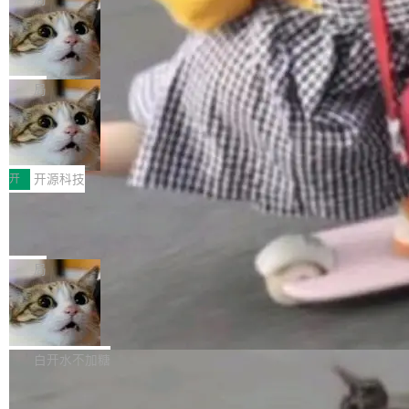
现实 过去两年，CIO们的焦虑清单上多了两项：
设置，如果用布尔值 + 可空字段来表示——bool
个"AI 知识库 + 聊天机器人"——每个大厂都在
一是如何让大模型和智能体应用安全地从PoC走
ean 表示是否可切换，nullable 的默认模式、浅
Deno 团队开源 Celld，可自托管的分
做，没什么新鲜的。 但 Kenton Varda 在 Twitte
向生产，二是如何让测试团队跟得上AI应用...
布式 Durable Objects
色方案、深色方案——会产生大量无意义的组
r 上把事情说清楚了： 今天我们发布了 Cloudfla
Ryan Dahl 领导的 Deno 团队推出了最新开源项
合。方案缺了、配置冲突了、全 null 了。要知道
re OS，一个带连接器的聊天机器人，跟其他所
目 Celld，一个能在自己机器上运行 Cloudflare
局
哪些组合有效，作者说，你得靠"文档、校验、或
有科技公司做的一样。只不过，实际上它不一
Workers 和 Durable Objects 的守护进程。 设
者部落知识"。 换个写法。Rust 的 enum，两个
样。这是 Sandstorm.io 的重制版，我十年前的
鲁大师7月新机性能/流畅/AI榜：vivo夺
计思路很直接：每个对象是一个独立的 SQLite
变体：Switchable...
性能、流畅双第一，三星Galaxy Z系列
那个创业公司。不同的是，这次它构建在 Cloudf
数据库，按名称寻址，复制到你自己的 S3 兼容
2026年7月的手机市场，由于存储等硬件成本暴
新折叠缺席
lare Workers 上——我花了九年时间搭建的平台
存储库里。节点之间只通过这个存储库协调——
增，手机厂商的日子也不好过啊，新机速度明显
开
开源科技
——并且深度集成了 AI。这基本上是我十年秘密
没有控制平面，没有共识协议。每个对象自带一
放缓，因此硝烟味淡了许多。新机参数规格除开
计划的顶峰。 十年前，Ken...
个小型数据库，应用天然按分片构建，单个数据
Zed 推出 DeltaDB，一个记录 commit
高价的三星折叠（三星Galaxy Z Fold8 Ultra / Z
之间所有操作的版本控制系统
库的竞争和爆炸半径问题在设计层面就被消除
Fold8 / Z Flip8）外，其余要么是中低端机器，
Zed 编辑器团队发布了新项目——DeltaDB，一
了。 闲置的 cell 会休眠到几乎不占资源。当 cel
例如iQOO Z11i、REDMI Note 17、REDMI No
个在 git commit 之间记录每一次编辑操作的版
局
l 迁移或唤醒时，新宿主从 S3 恢复 SQLite 数据
te 17 Pro、OPPO K15，要么是vivo X300 E这
本控制系统。目前处于 Early Access 阶段。 De
库继续执行。存储库是持久化的唯一真相...
样的次旗舰。 Galaxy Z Fold8 Ultra / Z Fold8 /
SpaceXAI 单季资本开支达 183 亿美元
ltaDB 的核心思路直接写在 landing page 最显
Z Flip8三款折叠屏新机均在7月22日发布，且全
眼的位置：「Software is made between com
根据风险投资人Tomer Tunguz 博客（VC 分
部搭载骁龙8 Elite Gen5 for Galaxy，它们本该
mits」——软件是在 commit 之间写出来的。git
析）披露的最新分析与第二季度业绩报告，Spac
白开水不加糖
是7月性...
只记录了你提交的最终状态，但真正的工作过程
eXAI在上个季度的总资本支出飙升至183.7亿美
——打字、删改、试错、agent 对话——都在 co
Meta 发布终端编程 Agent“Muse Cod
元。其中，绝大部分资金被直接用于 AI 领域，