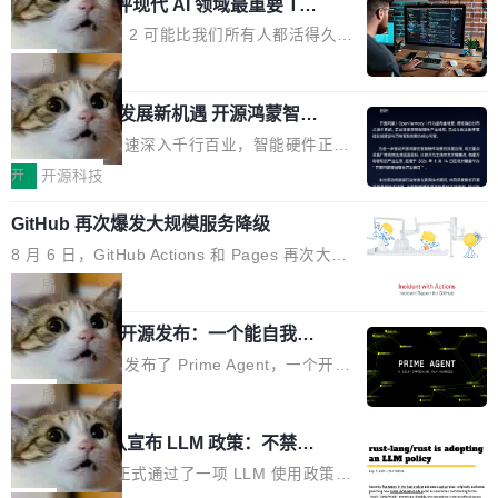
业化营销服务的需求从未如此迫切。 但市场扩容
xAI 前工程师评现代 AI 领域最重要 Top
n 这条推文引发了广泛讨论。他不是在说风凉
巧机身有效提升市面主流标准A...
3 开源项目
的同时,服务商的竞争逻辑正在改变。2026年Top
话，他是说出了一个圈内人尽皆知但很少公开捅
Flash Attention 2 可能比我们所有人都活得久。
Agency年度合辑的观察指出,“产品”这个离消费
破的事实。 Jordan 随后补充了一句软化声明：
这句话不是来自某个技术博客，而是出自 Hieu
局
者最近的载体,在整个品牌营销层面的权重显著变
「我不认为这些会议上大部分论文都在过度宣传
Pham 的一条推文。Hieu Pham 是谁？他是 xAI
高了。全域营销服务商的竞争正在从规模转向深
或造假。问题是，作为读者，如果你筛选出那些
共商智能硬件发展新机遇 开源鸿蒙智能
的早期工程师之一，在 Grok 训练基础设施团队
度,案例厚度、全域覆盖、多线协同...
硬件开发者日杭州站即将举行
看起来最令人兴奋的论文，那它们大部分都是过
工作过。近日他在 X 上发了一条帖子，列出了他
随着万物智联加速深入千行百业，智能硬件正从
度宣传的。」 这才是真正的痛点。不是所有论文
认为现代 AI 领域最重要的三个开源项目。 第一
单点设备迈向智能化、网联化、协同化发展。作
开
开源科技
都有问题，是最吸引眼球的那批论文最有问题。
个名字毫无悬念：Flash Attention 2。 Hieu 的
为面向全场景、跨终端的分布式操作系统，开源
他引用的帖子来自 Mathew Shen，一位 ICLR 2
理由很具体。FA 系列不需要解释，但 FA2 是他
GitHub 再次爆发大规模服务降级
鸿蒙通过统一技术底座和分布式能力，为不同类
026 的读者：「看了篇 ...
认为最重要的一个——复杂度恰到好处，刚好能
型智能设备的开发、连接与互联提供关键支撑，
8 月 6 日，GitHub Actions 和 Pages 再次大规
驱动你去学 CuTe，但还没被那些"邪恶的" Hopp
也为产业链企业探索产品创新与商业增长打开新
模服务降级，Actions 完全不可用超过 5 小时，
局
er++ 优化所淹没，足够容易修改和适配。 更关
的空间。 8月14日，开源鸿蒙智能硬件开发者日
webhook 停发，连自托管 runner 也因调度层故
键的是 FA2 的持久性...
（OHDD：OpenHarmony Hardware Develope
Prime Agent 开源发布：一个能自我改
障无法工作。Pages、Copilot code review、C
进的编程 Agent，ARC-AGI 3 超越人类
r Day）将在杭州启航。活动面向智能硬件产业
opilot coding agent 全部受影响。从检测到完全
Prime Intellect 发布了 Prime Agent，一个开源
专家基线
链企业和开发者，邀请行业专家与资深技术顾
恢复，大约 12 小时。 这是 2026 年 8 月的第六
的编程 Agent Harness，核心设计围绕两个抽
局
问，围绕开源鸿蒙技术能力、设备适配、芯片适
起事故，其中四起与 AI/Copilot 服务相关。 Git
象：Recursive Language Model（RLM）和 C
配、功耗与稳定性调优、兼容性测评及统一互联
Rust 项目团队宣布 LLM 政策：不禁
Hub 员工 kdaigle 在 HN 讨论中贴出了一组数
ontinual Harness。在 ARC-AGI 3 基准测试
等内容展开系统讲解和实战交流，帮助企业进一
止，但你要承认哪些代码不是你写的
据：2025 年全年 10 亿次 commit。现在，每周
上，Prime Agent + Opus 5 的组合达到了 95.
Rust 语言项目正式通过了一项 LLM 使用政策，
步了解开源鸿蒙在智能...
2.75 亿次，全年预计 140 亿次。GitHub...