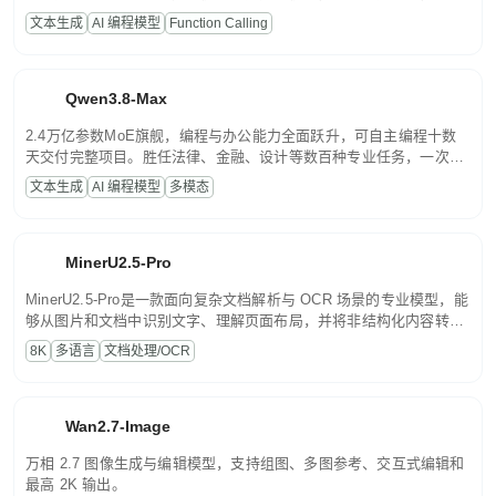
高并发、轻量化任务，适合日常对话、内容创作、基础 RAG、批量
文本生成
AI 编程模型
Function Calling
文案处理等普惠刚需场景。
Qwen3.8-Max
2.4万亿参数MoE旗舰，编程与办公能力全面跃升，可自主编程十数
天交付完整项目。胜任法律、金融、设计等数百种专业任务，一次对
话端到端交付生产级成果。原生视觉理解贯穿规划、执行与验证全流
文本生成
AI 编程模型
多模态
程，支持超长文档与长视频的深度语义解析。长程任务中自主规划与
闭环迭代，持续进化。
MinerU2.5-Pro
MinerU2.5-Pro是一款面向复杂文档解析与 OCR 场景的专业模型，能
够从图片和文档中识别文字、理解页面布局，并将非结构化内容转换
为便于存储、检索和二次处理的结构化结果。
8K
多语言
文档处理/OCR
Wan2.7-Image
万相 2.7 图像生成与编辑模型，支持组图、多图参考、交互式编辑和
最高 2K 输出。