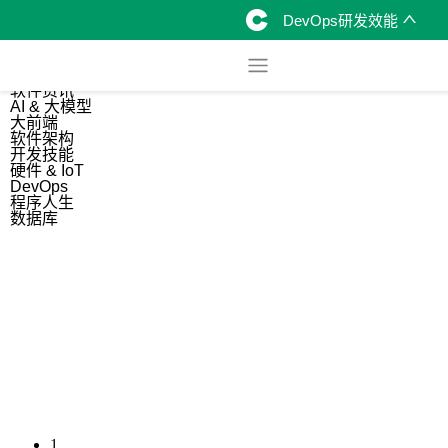
DevOps研发效能
综合
开源资讯
软件资讯
AI & 大模型
大前端
软件架构
开发技能
硬件 & IoT
DevOps
程序人生
数据库
1