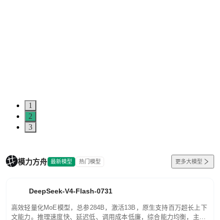
1
2
3
模力方舟
最新模型
热门模型
更多大模型
DeepSeek-V4-Flash-0731
高效轻量化MoE模型，总参284B，激活13B，原生支持百万超长上下
文能力。推理速度快、延迟低、调用成本低廉，综合能力均衡，主打