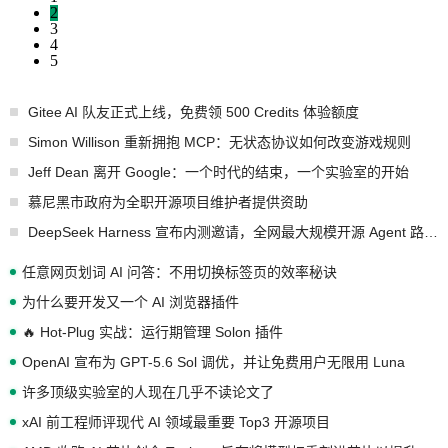
2
3
4
5
Gitee AI 队友正式上线，免费领 500 Credits 体验额度
Simon Willison 重新拥抱 MCP：无状态协议如何改变游戏规则
Jeff Dean 离开 Google：一个时代的结束，一个实验室的开始
慕尼黑市政府为全职开源项目维护者提供资助
DeepSeek Harness 宣布内测邀请，全网最大规模开源 Agent 路演现场诞生
任意网页划词 AI 问答：不用切换标签页的效率秘诀
为什么要开发又一个 AI 浏览器插件
🔥 Hot-Plug 实战：运行期管理 Solon 插件
OpenAI 宣布为 GPT-5.6 Sol 调优，并让免费用户无限用 Luna
许多顶级实验室的人现在几乎不读论文了
xAI 前工程师评现代 AI 领域最重要 Top3 开源项目