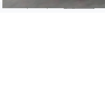
代码检索手段（如关键词匹配、目录遍历）仅能
在语法层面完成文本定位，难以触及代码的语义
©OSCHINA(OSChina.NET)
京ICP备2025119063号
内涵与结构关联，导致开发者使用代码智能体在
理解大规模代码仓时面临显著"代码仓理解"瓶
颈。 代码仓深度理解服务（以下简称" CodeBas
e深度理解服务"）是华为云码道（CodeA...