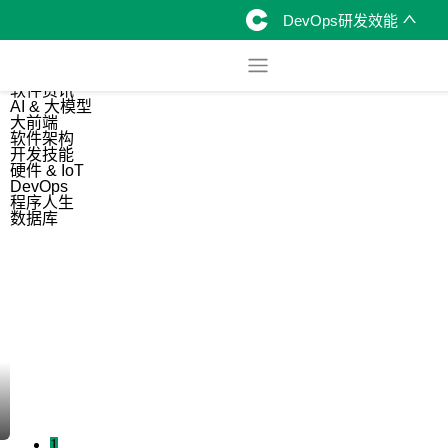
DevOps研发效能
综合
开源资讯
软件资讯
AI & 大模型
大前端
软件架构
开发技能
硬件 & IoT
DevOps
程序人生
数据库
1