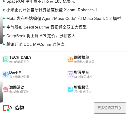
SpaceXAI 单季资本开支达 183 亿美元
小米正式开源自研具身基座模型 Xiaomi-Robotics-1
Meta 发布终端编程 Agent“Muse Code” 和 Muse Spark 1.2 模型
字节发布 SeedRealtime 音视频全双工大模型
DeepSeek 将上调 API 定价，涨幅较大
腾讯开源 UCL-MPComm 通信库
TECH DAILY
阅读榜单
每日内容报纸化
每周热文看这里
DevFM
智写平台
当天资讯听着看
AI 创作更轻松
激励活动
智库报告
参与活动赢源石
行业技术报告
AI 造物
更多造物项目