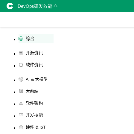
DevOps研发效能
综合
开源资讯
软件资讯
AI & 大模型
大前端
软件架构
开发技能
硬件 & IoT