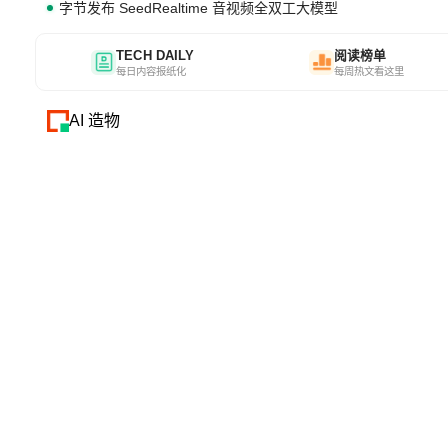
字节发布 SeedRealtime 音视频全双工大模型
TECH DAILY
阅读榜单
每日内容报纸化
每周热文看这里
AI 造物