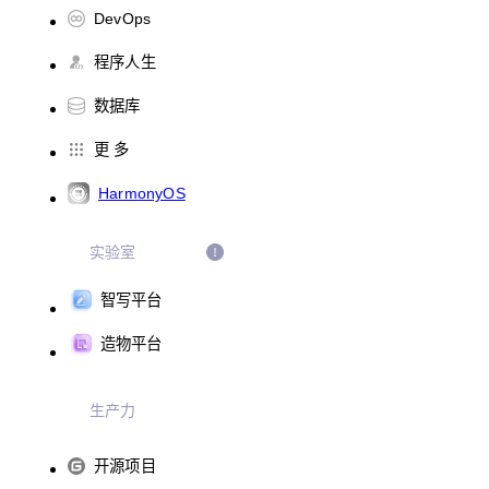
DevOps
程序人生
数据库
更 多
HarmonyOS
实验室
智写平台
造物平台
生产力
开源项目