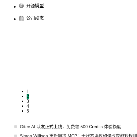
开源模型
公司动态
1
2
3
4
5
Gitee AI 队友正式上线，免费领 500 Credits 体验额度
Simon Willison 重新拥抱 MCP：无状态协议如何改变游戏规则