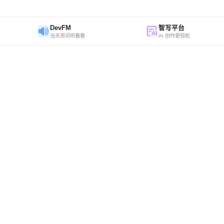
DevFM
智写平台
当天资讯听着看
AI 创作更轻松