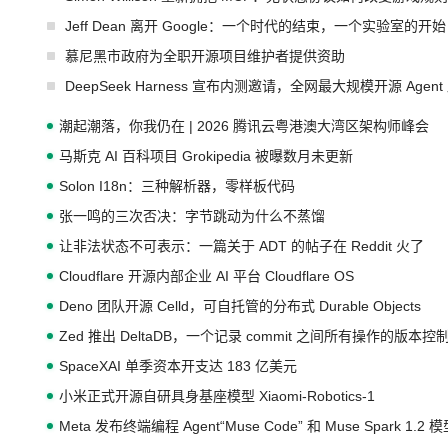
Jeff Dean 离开 Google：一个时代的结束，一个实验室的开始
慕尼黑市政府为全职开源项目维护者提供资助
DeepSeek Harness 宣布内测邀请，全网最大规模开源 Age
潮起潮落，你我仍在 | 2026 腾讯云粤港澳大湾区架构师峰会
马斯克 AI 百科项目 Grokipedia 被曝数月未更新
Solon I18n：三种解析器，零样板代码
张一鸣的三次否决：字节跳动为什么不蒸馏
让非法状态不可表示：一篇关于 ADT 的帖子在 Reddit 火了
Cloudflare 开源内部企业 AI 平台 Cloudflare OS
Deno 团队开源 Celld，可自托管的分布式 Durable Objects
Zed 推出 DeltaDB，一个记录 commit 之间所有操作的版本控
SpaceXAI 单季资本开支达 183 亿美元
小米正式开源自研具身基座模型 Xiaomi-Robotics-1
Meta 发布终端编程 Agent“Muse Code” 和 Muse Spark 1.2 