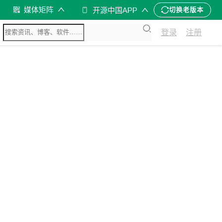
媒体矩阵
开源中国APP
切换老版本
登录
注册