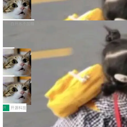
通过拉取过去一年内（从 PG 18 Beta1 时间点
和休闲娱乐竞争时间。" 这是 libexpat 维护者 S
的图像元素不在同一个子树中，则它们将不再关
至今）的所有 commit，同样交由 AI 分析提炼。
Firefox 153.0.3 发布
ebastian Pipping 写在博客里的话。8 月 4 日，
联 加...
经过人工复核，准确度令人满意。这一方法也为
他宣布了一个新消息：从 2026 年 8 月 1 日起，
Firefox 153.0.3 现已发布，具体更新内容如
社区爱好者提供了高效跟踪新版本的思路。
他可以全职维护 libexpat 了，最长 6 个月。发
下： New Smart Window 包含多项增强功能：
白开水不加糖
工资的是慕尼黑市政府。 libexpat 是一个 C99
<ul> <li>现在建议列表会显示更多结果，方便用
编写的流式 XML 解析器，MIT 许可证。和 libx
Cloudflare Computer 开源：你的 Age
户查找历史记录和切换到已打开的标签页。（<a
nt 需要一台电脑，而不是一个容器
ml2 一样，它是世界上使用最广泛的 XML 解析
href="https://bugzilla.mozilla.org/show_bug.c
Cloudflare 开源了名为 @cloudflare/computer
库之一。你的操作系统、浏览器、无数的基础设
gi?id=2019042">Bug&nbsp;2019042</a>）</l
的 npm 包。项目的核心论点是：容器不适合 Ag
局
施软件，很可能都在用它。而过去十年，维护它
i> <li>现在，助手可以直接使用 Exa 的网络搜索
ent 计算。真正适合的，是 Isolate。 Cloudflare
的人一直在用业余...
结果回答问题，而无需将问题转交给搜索引擎。
OpenAI 公开邮件和聊天记录回应苹果
工程师在这件事上没什么可谦虚的——他们用 W
诉讼，称“Apple is getting this wron
（<a href="https://bugzilla.mozilla.org/show_
orkers 跑了十年 Isolate。用 CEO Matthew Pri
上个月，苹果一纸诉状把 OpenAI 告上法庭，指
g”
bug.cgi?id=204...
nce 的话说：「我们一生都在用 Isolate 运行代
控其挖角苹果前员工并窃取商业秘密。苹果的诉
局
码，而 AI Agent 不需要容器，它们需要的是 Iso
状把 OpenAI 描述成一个系统性地从前东家挖
late。」 容器为什么不合适 容器的问题在于启动
HUAWEI MatePad Edge上架WorkBu
人、套取机密信息的对手。 OpenAI 没发律师
ddy鸿蒙PC版，说话就能干活的AI办公
和销毁都太重了。一个 Agent 要执行的任务可能
函，也没选择庭外沉默。它在官网贴了一篇博
全能AI工作台WorkBuddy鸿蒙PC版上架HUAWE
搭子
只需要几毫秒的 CPU 时间，但容器从冷启动到
文，标题只有六个字：Apple is getting this wro
I MatePad Edge应用市场，直接下载即可使
开
开源科技
就绪要花数秒。如果未来有十...
ng。 然后，它把邮件往来和 iMessage 聊天记
用，与鸿蒙电脑上的体验一致。值得一提的是，
录全贴了出来。 他发错人了 苹果外部律师 Gabr
FFmpeg 9.0 发布：代号“Lei”，以此纪
这是目前市面上唯一支持平板接入WorkBuddy P
念中国开发者雷霄骅
iel Gross 来自 Weil 律所，2 月 23 日下午 5:53