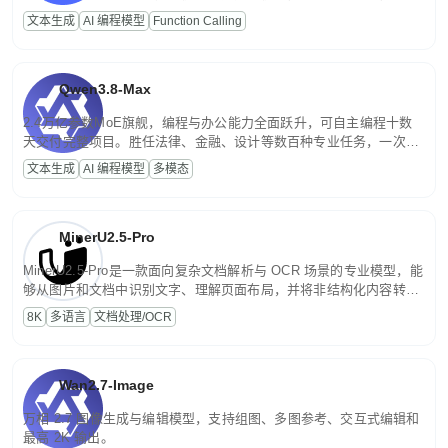
高并发、轻量化任务，适合日常对话、内容创作、基础 RAG、批量
文本生成
AI 编程模型
Function Calling
文案处理等普惠刚需场景。
Qwen3.8-Max
2.4万亿参数MoE旗舰，编程与办公能力全面跃升，可自主编程十数
天交付完整项目。胜任法律、金融、设计等数百种专业任务，一次对
话端到端交付生产级成果。原生视觉理解贯穿规划、执行与验证全流
文本生成
AI 编程模型
多模态
程，支持超长文档与长视频的深度语义解析。长程任务中自主规划与
闭环迭代，持续进化。
MinerU2.5-Pro
MinerU2.5-Pro是一款面向复杂文档解析与 OCR 场景的专业模型，能
够从图片和文档中识别文字、理解页面布局，并将非结构化内容转换
为便于存储、检索和二次处理的结构化结果。
8K
多语言
文档处理/OCR
Wan2.7-Image
万相 2.7 图像生成与编辑模型，支持组图、多图参考、交互式编辑和
最高 2K 输出。