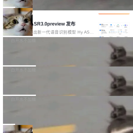
che 量化 + 权重压缩，吞吐量提升 4
代码检索手段（如关键词匹配、目录遍历）仅能
短剧部门，有互联网大厂背景。在公司内部架构
Kimi 和 GLM 是当前最强的大模型系列之一，但
1%，成本降 30%
在语法层面完成文本定位，难以触及代码的语义
调整期间，部门三次通知全员将数据从A集群迁
它们有一个共同的问题：太吃显存了。月之暗面
局
内涵与结构关联，导致开发者使用代码智能体在
移到B集群，王某都回复了"收到"。 他没有迁移
的 Kimi K 系列和智谱的 GLM 都是长上下文、M
理解大规模代码仓时面临显著"代码仓理解"瓶
腾讯混元 Hy ASR3.0preview 发布
数据。2024年9月3日下午4点，他使用此前登录
oE 架构的大模型，好用到让人上瘾，但 GPU 显
颈。 代码仓深度理解服务（以下简称" CodeBas
的账号密码进入A集群，输入了一条被程序员圈
存永远不够用。 Cloudflare 的 Workers AI 团队
腾讯混元正式推出新一代语音识别模型 Hy ASR
e深度理解服务"）是华为云码道（CodeA...
称为"删库跑路"的命令——最高管理员权限、无
一直在跑这些模型的推理。他们在官方博客上发
3.0preview。基于最新一代大语言模型 Hy3 的
白开水不加糖
需确认、强制递归删除。17个小时后，运维人员
了一篇技术文章，详细拆解了三种让大模型在 G
语言理解能力，以及融合了高精度语音识别与深
发现异常并中止进程时，89TB数据已经没了。
Pale Moon 34.3.2 发布，苍月浏览器
PU 上跑得更省、更快的技术手段——KV cache
度语义理解能力，实现了语音识别能力的全面升
删掉的是AI游戏部门的全部开发文件，包括公司
量化、模型权重压缩、以及共享 KV cache 的完
级。 根据介绍，Hy ASR3.0preview 目标在于：
Pale Moon 34.3.2 现已发布，这是一个安全更
自研的多个文生3D和...
整性保护。效果是：吞吐量提升 41%，每 token
让语音识别不再只是听清，而是真正听懂。通过
新和少量网页兼容性修复版本。 Changes/fixe
白开水不加糖
成本降低 30%，精度不变。 FP8 省的不仅是显
先理解你的语境和意图，再把准确的文字直接给
s： 实现了URL.Parse()便捷功能 对浏览器内部
存 KV cache 是推理时最吃显...
到你。从“逐字转写、单点优化”演进为“理解语
PostgreSQL 18/19 新特性深度解读
函数添加了多项边界检查，以避免潜在的越界访
境、兼容场景、一键直出”。 Hy ASR 3.0 previe
问、下溢和溢出。（DiD） 修复了加载和解析内
演讲者分享了一个有趣的实践：面对 PG 18 已
w 不要求标准普通话，方言识别覆盖粤语、吴语
容提供的字体时出现的几个问题 为避免音频加
发布的 Release Notes，他利用 AI 工具（如 Co
白开水不加糖
等 10 大方言片区和 20 余个二级小片区。在开
载、处理和播放过程中可能出现的一系列错误，
pilot）对数千条 commit 日志进行自动分析，先
源评测集中，Hy ASR 3.0 preview 在多语种的
对音频采样频率设定了下限 采样率低于 8kHz
慕尼黑市政府为全职开源项目维护者提
让模型总结出三十余条潜在特性，再逐条要求生
WER（...
供资助
（通常被认为是 "telephone"/"walkie-talkie" 音
成详细解释和代码校验，最终筛选出对用户体感
"在过去大约 10 年的大部分时间里，libexpat 的
质的最低采样率）的音频格式将被拒绝 修复了 C
最强的若干项。对于尚未正式发版的 PG 19，则
维护工作一直与我的日常工作、家务、社交生活
局
SS 圆角虚线样式中可能存在的问题 如果表单中