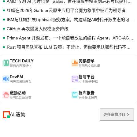
AMD 收购 AI 芯片创企 Taalas，旨在将模型权重刻进芯片以提升推理性能
红帽在2026年Gartner云原生应用平台魔力象限中被评为领导者
IBM与红帽扩展Lightwell服务方案，构建适配AI时代开源生态的可信基础设施
GitHub 再次爆发大规模服务降级
Prime Agent 开源发布：一个能自我改进的编程 Agent，ARC-AGI 3 超越人类专家基线
Rust 项目团队宣布 LLM 政策：不禁止，但你要承认哪些代码不是你写的
TECH DAILY
阅读榜单
每日内容报纸化
每周热文看这里
DevFM
智写平台
当天资讯听着看
AI 创作更轻松
激励活动
智库报告
参与活动赢源石
行业技术报告
AI 造物
更多造物项目