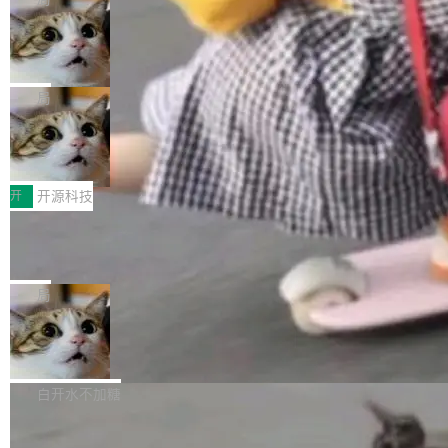
现实 过去两年，CIO们的焦虑清单上多了两项：
设置，如果用布尔值 + 可空字段来表示——bool
个"AI 知识库 + 聊天机器人"——每个大厂都在
一是如何让大模型和智能体应用安全地从PoC走
ean 表示是否可切换，nullable 的默认模式、浅
Deno 团队开源 Celld，可自托管的分
做，没什么新鲜的。 但 Kenton Varda 在 Twitte
向生产，二是如何让测试团队跟得上AI应用...
布式 Durable Objects
色方案、深色方案——会产生大量无意义的组
r 上把事情说清楚了： 今天我们发布了 Cloudfla
Ryan Dahl 领导的 Deno 团队推出了最新开源项
合。方案缺了、配置冲突了、全 null 了。要知道
re OS，一个带连接器的聊天机器人，跟其他所
目 Celld，一个能在自己机器上运行 Cloudflare
局
哪些组合有效，作者说，你得靠"文档、校验、或
有科技公司做的一样。只不过，实际上它不一
Workers 和 Durable Objects 的守护进程。 设
者部落知识"。 换个写法。Rust 的 enum，两个
样。这是 Sandstorm.io 的重制版，我十年前的
鲁大师7月新机性能/流畅/AI榜：vivo夺
计思路很直接：每个对象是一个独立的 SQLite
变体：Switchable...
性能、流畅双第一，三星Galaxy Z系列
那个创业公司。不同的是，这次它构建在 Cloudf
数据库，按名称寻址，复制到你自己的 S3 兼容
2026年7月的手机市场，由于存储等硬件成本暴
新折叠缺席
lare Workers 上——我花了九年时间搭建的平台
存储库里。节点之间只通过这个存储库协调——
增，手机厂商的日子也不好过啊，新机速度明显
开
开源科技
——并且深度集成了 AI。这基本上是我十年秘密
没有控制平面，没有共识协议。每个对象自带一
放缓，因此硝烟味淡了许多。新机参数规格除开
计划的顶峰。 十年前，Ken...
个小型数据库，应用天然按分片构建，单个数据
Zed 推出 DeltaDB，一个记录 commit
高价的三星折叠（三星Galaxy Z Fold8 Ultra / Z
之间所有操作的版本控制系统
库的竞争和爆炸半径问题在设计层面就被消除
Fold8 / Z Flip8）外，其余要么是中低端机器，
Zed 编辑器团队发布了新项目——DeltaDB，一
了。 闲置的 cell 会休眠到几乎不占资源。当 cel
例如iQOO Z11i、REDMI Note 17、REDMI No
个在 git commit 之间记录每一次编辑操作的版
局
l 迁移或唤醒时，新宿主从 S3 恢复 SQLite 数据
te 17 Pro、OPPO K15，要么是vivo X300 E这
本控制系统。目前处于 Early Access 阶段。 De
库继续执行。存储库是持久化的唯一真相...
样的次旗舰。 Galaxy Z Fold8 Ultra / Z Fold8 /
SpaceXAI 单季资本开支达 183 亿美元
ltaDB 的核心思路直接写在 landing page 最显
Z Flip8三款折叠屏新机均在7月22日发布，且全
眼的位置：「Software is made between com
根据风险投资人Tomer Tunguz 博客（VC 分
部搭载骁龙8 Elite Gen5 for Galaxy，它们本该
mits」——软件是在 commit 之间写出来的。git
析）披露的最新分析与第二季度业绩报告，Spac
白开水不加糖
是7月性...
只记录了你提交的最终状态，但真正的工作过程
eXAI在上个季度的总资本支出飙升至183.7亿美
——打字、删改、试错、agent 对话——都在 co
Meta 发布终端编程 Agent“Muse Cod
元。其中，绝大部分资金被直接用于 AI 领域，