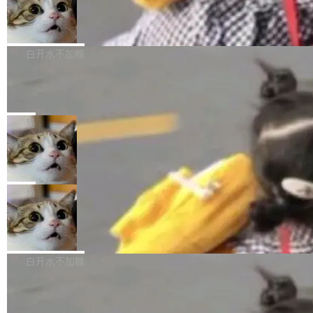
型。谁在开源赛道上领先，...
简单：开发者工具必须开源。 理由不是传统的自
商汤 SenseNova U1.5-Lite-Preview
i）在 X 上发帖： 「如果你是 Agent Harness 相
开源
由软件情怀，而是一个跟 AI agent 直接相关的
关开源项目的开发者，希望参加 DeepSeek Har
商汤科技宣布面向社区开源轻量级统一多模态模
技术判断。 两行 prompt 就能个性化任何软件 C
ness 的内测，可以回复或私信联系我。请附上
型的预览版本 SenseNova U1.5-Lite-Preview。
白开水不加糖
rawshaw 给出了两个 prompt。 第一个： "下载
GitHub id 以及开源代表作。」 DeepSeek 曾在
公告称，SenseNova U1.5-Lite-Preview并非简
某个软件的源码，在本地构建。修改 agent ...
官方招聘信息中写过一条简洁有力的公式：Mod
Ubuntu 将核心系统包从 deb 转成了 s
单的模型规模升级，而是基于 SenseNova U1
nap
el + Harness = Agent。模型负责理解和推理，
的一次系统性迭代，不仅在同一架构中贯通视觉
Ubuntu 正在把又一个核心系统包从 deb 转为 s
Harness 负责把能力落到真实环境中——调用工
理解、推理、生成与编辑，还仅以 8B-MoT 的轻
nap。这次是 hwctl——一个用来检查 Ubuntu
局
具、读写文件、管理上下文、处理错误、完成闭
量大小，将能力推进到4K、更精细的真实质感、
硬件认证状态的命令行工具。 Canonical 工程师
环。崔添翼招人的标...
更复杂的视觉控制和可持续迭代编辑。 相比 U
Dario Amodei 担心新人来 Anthropic
Alan Griffiths 在邮件列表中说得很直白：「hwc
只为金钱，不为使命
1，U1.5-Lite-Preview 在以下方向上带来了显著
tl 是一个 Ubuntu 专有的包，它和它的依赖项都
顶级 AI 研究员在两家公司之间来回跳，中间只
提升： 原生支持4K图像生成； 更精细的局部纹
是 Ubuntu 专有的，不会用在其他发行版上。」
隔了几天。 Lilian Weng 上周刚宣布因健康原因
局
理、细节与真实世界质感； 更准确的中英文文字
所以 deb 版本的受众实际上为零。既然只有 Ub
离开 Thinking Machines Lab，说自己作为联合
生成与复杂版式组织； 更稳定的图...
untu 用户在用，那用 snap 打包就没什么可纠结
FFmpeg 9.0 发布
创始人的角色「太累了」。几天后，The Inform
的。 从 deb 到 snap 的迁移路径 hwctl 是 rust-
ation 就曝出她将重回 OpenAI，负责递归自我
FFmpeg 9.0 现已发布，包含多项改进。官方更
hwlib 硬件 API 库的一部分，命令行工具负责查
改进方向的研究。她是 Thinking Machines 过
新日志列出的 9.0 版本主要更新内容如下： 扩
白开水不加糖
询 Ubuntu 的硬件认证数据库。...
去一年内第四个离开的联合创始人。 这家由前
展 AMF 色彩转换器 (vf_vpp_amf) 的 HDR 功能
OpenAI CTO Mira Murati 创立的公司，连创始
DeepSeek V4 Flash 单日消耗 8 万亿 t
MP4 muxer 中支持 LCEVC 音轨复用 Playdate
okens 登顶热搜
团队都留不住。 但 Thinking Machines 不是唯
视频编码器和多路复用器 添加 v360_vulkan filt
8 万亿 tokens。一天。一家公司的消耗。 Open