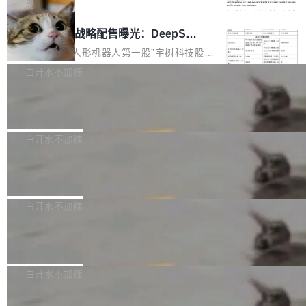
5% RHAE Best@1，超过了 ARC 报告的人类专
覆盖 rust-lang/rust 单一仓库的代码贡献。这不
局
家基线 95.4%。 不是又一个 coding agent 包装
是项目级别的官方立场，目前由五个团队采纳，
宇树科技 IPO 战略配售曝光：DeepSe
器 Prime Agent 的架构和市面上大多数 coding
但它可能是主流开源项目中关于 AI 辅助贡献最
ek 获配 93.3 万股，锁定 36 个月
agent 有本质区别。大多数 agent harness 的设
细致的一份规则。 政策的核心只有一句话：LLM
8月6日晚间，“人形机器人第一股”宇树科技股份
计是基于早期模型的能力—...
可以用来分析、提炼、审阅、建议，但不能用来
有限公司披露IPO发行价格及战略配售结果，杭
白开水不加糖
创作。 具体来说，LLM 生成的代码可以提交，
州深度求索人工智能基础技术研究有限公司（De
但必须满足五个条件：预先安排、非关键、高质
Docker 29.7.2 发布
epSeek）获配93.3399万股，按150.8元/股发行
量、充分测试、充分审查，并且必须披露。LLM
价格计算，认购金额约1.41亿元，股份锁定期为
Docker 29.7.2 现已发布，具体更新内容如下：
不得生成涉及安全性的关键变更，除非作者本身
36个月。 公告显示，本次宇树科技战略配售对
Bug fixes and enhancements 修复多次传递同
白开水不加糖
就是领域专家。即使如此，政策也"强烈不建
象主要包括长期投资机构、与公司业务具有战略
一环境变量时，docker service create和docker
议"这么做。 对于不披露的情况，审核者可以直
合作关系或长期合作愿景的大型企业、科创板保
Apache Fluss 毕业成为顶级项目
service update会发生 panic 的问题。docker/cl
接关闭 PR，无需解释。 政策作者 Jynn Ne...
荐人跟投子公司，以及公司高级管理人员和核心
i#7145 修复了 Docker Engine 29.7.0 中引入的
今年 7 月，Apache Fluss 的毕业提案在 Apach
员工参与设立的专项资产管理计划。其中，Dee
一个回归问题，该问题导致拉取镜像时会拒绝包
e 孵化器项目管理委员会（IPMC）投票中获得
白开水不加糖
pSeek作为与宇树科技具备战略合作关系的企
含绝对 hardlink 目标的镜像（此类镜像由某些镜
全票通过，随后获 Apache 软件基金会董事会批
业，获配股份数量占本次发行数量的2.31%。 除
像构建工具生成）。moby/moby#53305 修复了
马斯克 AI 百科项目 Grokipedia 被曝数
准。今天，Apache 软件基金会正式宣布 Apach
DeepSeek外，腾讯旗下上海启善投资有限公司
月未更新
Docker Engine 29.7.0 中引入的一个回归问
e Fluss 孵化毕业，成为 Apache 顶级项目（TL
埃隆·马斯克推出的AI百科项目 Grokipedia 被曝
获配9...
题，该问题可能导致在旧版 Linux 内核...
P）！这一里程碑不仅标志着 Fluss 迈入新的发
长期停止内容更新，未能实现其作为“AI版维基百
白开水不加糖
展阶段，也将进一步推动流式存储、实时湖仓与
科”替代品的目标。 据 Lawfare 最新调查，自今
AI 数据基础加速融合，为实时数据基础设施的发
Solon I18n：三种解析器，零样板代码
年4月以来，Grokipedia 页面更新功能基本停