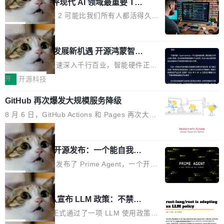
业化营销服务的需求从未如此迫切。 但市场扩容
xAI 前工程师评现代 AI 领域最重要 Top
n 这条推文引发了广泛讨论。他不是在说风凉
巧机身有效提升市面主流标准A...
3 开源项目
的同时,服务商的竞争逻辑正在改变。2026年Top
话，他是说出了一个圈内人尽皆知但很少公开捅
Flash Attention 2 可能比我们所有人都活得久。
Agency年度合辑的观察指出,“产品”这个离消费
破的事实。 Jordan 随后补充了一句软化声明：
这句话不是来自某个技术博客，而是出自 Hieu
局
者最近的载体,在整个品牌营销层面的权重显著变
「我不认为这些会议上大部分论文都在过度宣传
Pham 的一条推文。Hieu Pham 是谁？他是 xAI
高了。全域营销服务商的竞争正在从规模转向深
或造假。问题是，作为读者，如果你筛选出那些
共商智能硬件发展新机遇 开源鸿蒙智能
的早期工程师之一，在 Grok 训练基础设施团队
度,案例厚度、全域覆盖、多线协同...
硬件开发者日杭州站即将举行
看起来最令人兴奋的论文，那它们大部分都是过
工作过。近日他在 X 上发了一条帖子，列出了他
随着万物智联加速深入千行百业，智能硬件正从
度宣传的。」 这才是真正的痛点。不是所有论文
认为现代 AI 领域最重要的三个开源项目。 第一
单点设备迈向智能化、网联化、协同化发展。作
开
开源科技
都有问题，是最吸引眼球的那批论文最有问题。
个名字毫无悬念：Flash Attention 2。 Hieu 的
为面向全场景、跨终端的分布式操作系统，开源
他引用的帖子来自 Mathew Shen，一位 ICLR 2
理由很具体。FA 系列不需要解释，但 FA2 是他
GitHub 再次爆发大规模服务降级
鸿蒙通过统一技术底座和分布式能力，为不同类
026 的读者：「看了篇 ...
认为最重要的一个——复杂度恰到好处，刚好能
型智能设备的开发、连接与互联提供关键支撑，
8 月 6 日，GitHub Actions 和 Pages 再次大规
驱动你去学 CuTe，但还没被那些"邪恶的" Hopp
也为产业链企业探索产品创新与商业增长打开新
模服务降级，Actions 完全不可用超过 5 小时，
局
er++ 优化所淹没，足够容易修改和适配。 更关
的空间。 8月14日，开源鸿蒙智能硬件开发者日
webhook 停发，连自托管 runner 也因调度层故
键的是 FA2 的持久性...
（OHDD：OpenHarmony Hardware Develope
Prime Agent 开源发布：一个能自我改
障无法工作。Pages、Copilot code review、C
进的编程 Agent，ARC-AGI 3 超越人类
r Day）将在杭州启航。活动面向智能硬件产业
opilot coding agent 全部受影响。从检测到完全
Prime Intellect 发布了 Prime Agent，一个开源
专家基线
链企业和开发者，邀请行业专家与资深技术顾
恢复，大约 12 小时。 这是 2026 年 8 月的第六
的编程 Agent Harness，核心设计围绕两个抽
局
问，围绕开源鸿蒙技术能力、设备适配、芯片适
起事故，其中四起与 AI/Copilot 服务相关。 Git
象：Recursive Language Model（RLM）和 C
配、功耗与稳定性调优、兼容性测评及统一互联
Rust 项目团队宣布 LLM 政策：不禁
Hub 员工 kdaigle 在 HN 讨论中贴出了一组数
ontinual Harness。在 ARC-AGI 3 基准测试
等内容展开系统讲解和实战交流，帮助企业进一
止，但你要承认哪些代码不是你写的
据：2025 年全年 10 亿次 commit。现在，每周
上，Prime Agent + Opus 5 的组合达到了 95.
Rust 语言项目正式通过了一项 LLM 使用政策，
步了解开源鸿蒙在智能...
2.75 亿次，全年预计 140 亿次。GitHub...