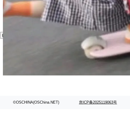
©OSCHINA(OSChina.NET)
京ICP备2025119063号