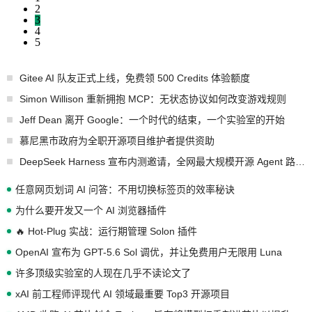
2
3
4
5
Gitee AI 队友正式上线，免费领 500 Credits 体验额度
Simon Willison 重新拥抱 MCP：无状态协议如何改变游戏规则
Jeff Dean 离开 Google：一个时代的结束，一个实验室的开始
慕尼黑市政府为全职开源项目维护者提供资助
DeepSeek Harness 宣布内测邀请，全网最大规模开源 Agent 路演现场诞生
任意网页划词 AI 问答：不用切换标签页的效率秘诀
为什么要开发又一个 AI 浏览器插件
🔥 Hot-Plug 实战：运行期管理 Solon 插件
OpenAI 宣布为 GPT-5.6 Sol 调优，并让免费用户无限用 Luna
许多顶级实验室的人现在几乎不读论文了
xAI 前工程师评现代 AI 领域最重要 Top3 开源项目