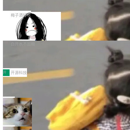
展开启新的篇章。
滞，过去三个月内没有任何条目完成更新，用户
如果你在 Spring Boot 里做过国际化，流程大概
提交的编辑请求也长期处于待处理状态。 Groki
是这样的：配 MessageSource 的 Bean、写 R
梅子酒好吃
pedia 于去年底上线，定位为由人工智能生成内
eloadableResourceBundleMessageSource、
容的百科平台，被马斯克视为传统众包百科网站
Apache Doris 4.1 全面增强 Iceberg：
声明 LocaleResolver、注册 LocaleChangeInt
支持 UPDATE、MERGE INTO 与 Iceb
维基百科的替代方案。Lawfare 调查发现，无论
erceptor…五六步之后才能看到第一行翻译文
Apache Doris 4.1 要补齐的，正是缺失的那一
erg V3
热门页面还是低关注度页面，均未出现近期更
本。 Solon 换了个方式。整个 i18n 模块围绕三
半。在已有查询能力的基础上，Doris 进一步支
白开水不加糖
新，相关问题并非局限于特定领域，而是在不同
个解析器、一个注解、一个工具类展开——没有
持了 UPDATE、DELETE、MERGE INTO 等数
主题和访问量页面中普遍存在。 调查人员最初认
XML、没有拦截器注册、没有样板配置。 资源
Testin XAgent：CIO智能测试落地指南
据修改操作、完整的表结构管理与分区演进，以
为，Grokipedia可能只是限...
文件的约定 把文件放到 resources/i18n/ 下： r
及 rewrite_data_files、expire_snapshots 等日
7月30日，TiD2026质量竞争力大会在北京中关
esources/i18n/messages.properties ...
常维护操作，并完整支持 Iceberg V3 格式。
村国家自主创新示范区会议中心开幕。本届大会
开
开源科技
由中关村智联软件服务业质量创新联盟主办，以
让非法状态不可表示：一篇关于 ADT
“智构可信·质创未来——AI原生时代的质量新范
的帖子在 Reddit 火了
式”为主题，直面AI从实验室走向规模化产业落地
有一种东西，一旦用过就回不去了。Alex Fedos
的核心质量命题。会上，《2026智能研发生产力
eev 管它叫"软件设计的基石"。 他说的东西不新
局
工具选型手册》发布，Testin云测的Testin XAge
鲜——代数数据类型（ADT），尤其是和类型
Cloudflare 开源内部企业 AI 平台 Clou
nt智能测试系统入选AI测试领域代表产品。对CI
（sum type）。但他说清楚了一件事：这不是类
dflare OS
O而言，这提示了一个转变：AI测试正在从效率
型系统的学术体操，是日常编码的思维方式。 文
Cloudflare 发布了一个开源项目 Cloudflare O
工具升级为企业的质量基础设施。 CIO面对的新
章从一个简单的例子切入。一个网站的深色主题
S。如果你只看官方博客，你会觉得这是又一
局