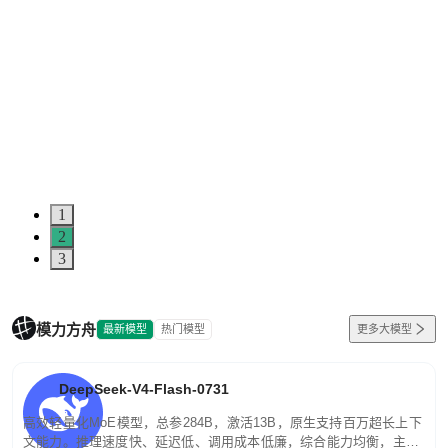
1
2
3
模力方舟
最新模型
热门模型
更多大模型
DeepSeek-V4-Flash-0731
高效轻量化MoE模型，总参284B，激活13B，原生支持百万超长上下
文能力。推理速度快、延迟低、调用成本低廉，综合能力均衡，主打