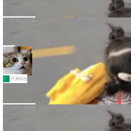
6的终端设备已突破7000万台，注册开发者数量
zen 9000/8000/7000系列处理器，并针对X3D
Dgraph v25.4.0 发布，具有图形后端的
窗口推了又推。好到合进 main 分支的代码，我
已突破 1100 万。随着鸿蒙生态汇聚越来越多的
原生 GraphQL 数据库
处理器特性进行平台级优化。其搭载X3D鸡血模
们自己都没看完。 这事不是个例。GitLab 调研
Dgraph 是一个水平可扩展的分布式 GraphQL
高质量游戏...
式2.0，可根据不同使用场景释放处理器潜力，
过 1528 名开发者，85% 说 AI 把瓶颈从写代码
数据库，有一个图形后端。作为一个原生的 Gra
白开水不加糖
帮助玩家在游戏与高负载应用中获得更充分的性
转移到了审代码。 写代码有人替你干了。但审代
phQL 数据库，它严格控制数据在磁盘上的排列
能表现。 在核心规格方面，B850 AO...
码、把关发版这两道关，还得靠人肉扛。 V5.0
竹知了：一个零依赖的单文件 HTML，
方式，以优化查询性能和吞吐量，减少集群中的
把儿时竹蝉玩具搬进浏览器
想让 AI 一起盯。
磁盘寻道和网络调用。 Dgraph v25.4.0 现已发
竹知了（zhuzhiliao）是那种小时候路边摊上几
布，具体更新内容包括： feat(zero)：Zero 现
块钱的玩意儿——一根小竹签，一个竹筒，一头
局
支持 --security superflag（token=...;whitelist
系着涂了松香的线。甩起来，竹膜震动，发出“哇
=...），与 Alpha 版本的格式一致，并据此对其
30倍效率升级：解锁医学影像数据要素
——哇”的蝉鸣声。实物越来越难找了，有开发者
价值化的真实路径
管理 HTTP 端点进行授权。 <blockquote> <p>
把它做成了 Web 玩具，放在 zhuzhiliao.imsai.c
完成一例腹部CT影像标注，张医生过去需要约1
<span><strong>警告：</strong>&nbsp;Zero
c 上，并在 GitHub 开源。 玩法很简单：按住屏
20个小时。他必须在数百张连续影像上，一笔一
开
开源科技
的 admin ...
幕画圈，或者直接甩手机。页面会实时显示转速
笔勾画边界，一层一层识别肌肉组织。如今，使
（圈/秒），声音来自真实竹知了录音的 1.72 秒
Apache Dubbo-go v3.3.2 正式发布
用东软飞标医学影像标注平台，同样的工作缩短
采样，无缝循环。音频解码失败时，还有一套合
至4小时，效率提升30倍。 这组数字背后，改变
这个版本面向生产环境，重心在内核稳定性。我
成兜底——锯齿波振荡器模拟脉冲，并联带通共
的不只是速度，而是把医学影像转化为AI能力的
们彻底收敛了旧配置体系，扩展了 Triple 协议与
白开水不加糖
振峰模拟竹膜和筒腔共鸣。 技术细节上，物理引
路径真正打通了。 大型医院积累的影像数据规模
泛化调用能力，加强了应用级元数据和服务治
擎是绳系质点模型：重力、弹性绳（只拉不
庞大，但不能直接用于训练模型。器官、病灶和
Calibre 9.12 发布，功能强大的开源电
理，同时集中修了并发安全、资源泄漏和热路径
推）、空气阻力，1/240 秒定步长积...
子书工具
组织边界，必须由专业医生逐层识别、标记和校
性能问题。
Calibre 开源项目是 Calibre 官方出的电子书管