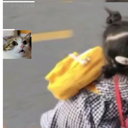
正，才能成为机器能理解的高质量数据。医学影
理工具。它可以查看，转换，编辑和分类所有主
白开水不加糖
像AI落地最昂贵的环节，不是算法，是专业医生
流格式的电子书。Calibre 是个跨平台软件，可
的时间。 张医生是某三甲医院放射科副主任医
SwiftUI 问世七年了，为什么开发者还
以在 Linux、Windows 和 macOS 上运行。 Cal
师，牵头一项腹部肌肉影像课题。他需要在数百
在骂它？
ibre 9.12 现已正式发布，此次更新内容如下：
Yakov Manshin 发了一期长达 40 分钟的 YouT
张CT影像上完成像素级精细分割，让系统"...
新功能 macOS：在 Connect/Share 按钮中添加
ube 视频，标题是"SwiftUI 七年后：一个平庸的
局
通过 AirDop 共享书籍的功能 Content server：
故事"。视频核心观点很简单：SwiftUI 发布七年
支持可向服务器后端添加新端点的插件 Edit boo
了，仍然像一个永久公测版。 Manshin 从数据
k：Compress images：添加将 GIF 图像转换为
流、布局系统、API 稳定性、性能、跨平台五个
加载更多
JPEG/WebP 的选项 ToC Editor：添加一个按
维度逐一批判了 SwiftUI。最让人印象深刻的一
钮，用于对目录中的条目进...
个论据是：苹果官方的 SwiftUI 教程项目 Land
marks，用最新 Xcode 在最新 macOS 上构建
运行，出来的效果是坏的——侧边栏按钮大小不
一，界面错位。他说这个问题"两年前就发现了，
至今没变"。 数据流方面，Manshin 指出 SwiftU
I 的属性包装器演进史...