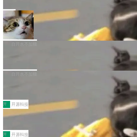
e” 和 Muse Spark 1.2 模型
mmit 之间的空隙里丢失了。 DeltaDB 要做的就
金额高达158.3亿美元，这一单项投入已经逼近
Meta 今天发布了两款 AI 产品：Muse Code，
是把这段空隙补上。 回退到任何一次编辑：Delt
微软同期总资本开支的四成。 与亚马逊、Alpha
一个在终端里运行的编程 agent；Muse Spark
局
aDB 捕获 commit 之间的每一次操作，...
bet、微软以及 Meta 等传统科技巨头相比，Spa
1.2，驱动这个 agent 的新模型。一句话概括：
ceXAI的资金消耗速度尤为引人瞩目。然而，支
美团开源 LoHoSearch，用知识图谱校
你可以用 curl -fsSL https://dev.meta.ai/install.
准 AI 能力认知
撑庞大支出的资金来源却呈现出截然不同的面
sh | bash 安装一个能在大项目里自动规划、写
机器出题的前提，是让机器拥有全局视野。整个
貌。数据显示，微软和 Meta 主要依托充沛的经
代码、验证结果的 AI 终端工具。 据介绍，Muse
构建流程可以分为四个环节：建图 → 控制难度
白开水不加糖
营现金流来覆盖资本开支，其资本支出覆盖率分
Code 是 Meta 的编程 agent 产品。它和市场上
→ 质量把关 → 数据概览。
别达到155% 和106%;而SpaceXAI的经营现金
腾讯开源 UCL-MPComm 通信库
已有的终端编程 agent 在设计理念上有几个明显
流仅能覆盖资本开支的12...
的差异点。 异步后台 agent：Muse Code 有一
腾讯网平团队宣布开源了 UCL-MPComm 通信
个主 agent 循环，外加一组后台 agent。这些后
库，并将作为transport接入Mooncake TENT。
白开水不加糖
台 agent...
该通信库针对AI Memory池化场景的数据传输需
CoStrict入选工信部2025人工智能应用
求进行了深度优化，能够实现数据中心内大规模
典型案例
计算节点间多种内存类型的高性能通信。 UCL-
近日，工信部科技司公示《2025人工智能应用典
MPComm将作为一种传输引擎接入Mooncake T
型案例入选名单》，深信服“面向企业研发场景的
开
开源科技
ENT，实现零拷贝传输性能提升30%、非零拷贝
开源 AI 编程平台 CoStrict 应用”凭借卓越的技术
传输性能最高提升5倍。UCL-MPComm底层基
深信服AI算力网关入选工信部人工智能
创新与落地成效成功入选。 全链路私有化部署，
应用典型案例！
于自研UCL-Engine通信引擎，后续腾讯网平将
助力企业AI研发安全落地 当前，越来越多企业已
前不久，工业和信息化部正式发布《2025年人工
持续开源更多基于UCL-Engine的高性能通信组
经开始引入 AI Coding 工具，通过调用公有云模
智能应用典型案例名单》，集中展示人工智能在
开
开源科技