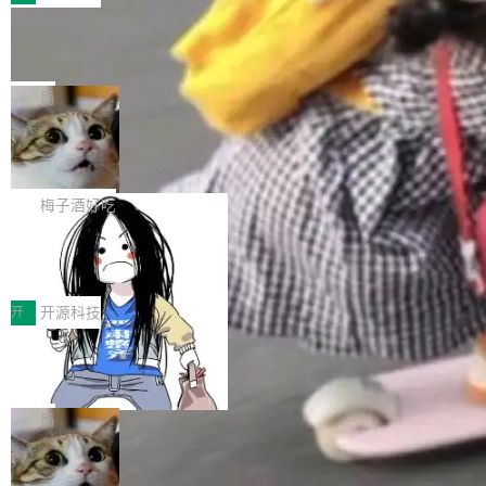
件。 腾讯网平团队在UCL-MPComm中实现了一
型或企业内部部署模型提升研发效率。但随着 AI
各领域的应用成果，覆盖技术底座、行业赋能、
个独立于业务线程的全局通信引擎（Engine），
Coding 从个人辅助工具逐步走向团队级、组织
Jeff Dean 离开 Google：一个时代的结
产品应用、支撑保障、专题等五大方向。深信服
并实...
束，一个实验室的开始
级应用，企业在规模化落地过程中，对安全性、
AI算力网关（AI创新平台）成功入选！ 随着各行
Google 员工编号 20。MapReduce 作者之一。
可控性和代码质量提出了更高要求。 首先是数据
各业的Agent走向规模化建设，算力构成形态逐
Bigtable 作者之一。TensorFlow 的作者之一。
局
安全与合规要求。对于大多数普通研发场景，公
渐丰富，用户关注的重点也在发生变化：不只是
Gemini 的架构师。Google 首席科学家。 Jeff D
有云模型能够满足快速试用和效率提升的需求。
让AI用起来，还要进一步看清混合算力时代下，
🔥 SolonCode v2026.8.4 发布：界面
ean 在 Google 工作了 27 年后，宣布离职。 他
但对于金融、能源、医疗等对数据安全要求较...
字体可调、22 种语言、记忆搜索增强
Token花在哪里、算力是否被充分利用，以及持
不是一个人走。一同离开的还有 Sanjay Ghema
打开终端就能上岗的全中文编码智能体，这一轮
续增长的AI成本该如何优化。 深信服AI算力网关
wat（Google 员工编号 23，Jeff Dean 二十多
把「看得清、用母语、记得住」三件事一次补
梅子酒好吃
正是围绕这些实际问题，从Token治理和成本治
年的编程搭档，MapReduce 和 Bigtable 的共同
齐。 SolonCode 是什么 SolonCode 是杭州无
理两个方面，让用户的每一份算力都看得清、管
作者）、Quoc Le（Google 大脑核心成员，Se
让“代码语义理解”深度释放AI Coding
耳科技研发的企业级终端编码智能体——一位全
得住、用得稳、省得下、更安全！ 一、从现在开
价值潜能：华为云码道（CodeArts）
q2Seq 和 DocAI 的共同发明人）以及 Oriol Vin
中文驱动的数字员工，自主理解需求、规划步
一、代码仓深度理解技术的作用与价值 在软件工
始，Token使用一目...
代码仓技术解析
yals（Gemini 联合负责人，AlphaSta...
骤、编写代码。不挑模型、不挑平台，curl 一行
程实践中，代码仓是企业核心知识资产的主要载
开
开源科技
装完即用。 开源地址：Gitee · GitCode · GitHu
体。企业级代码仓库通常包含数十万乃至数百万
b 安装 支持 Java 8+（8~26）、macOS / Linu
一条“删库”命令跑 17 小时，算法工程
个文件，其规模远超单次模型调用可承载的上下
师删光 89TB 数据只为干私活
x / Windows / Harmony PC。 # macOS / Linu
文窗口。随着项目规模的持续扩张与代码历史的
最高人民检察院8月4日公布了一起案件：北京一
x / Harmony PC curl -fsSL https://solon.noea
不断累积，代码仓中的模块关系、接口契约、业
名90后算法工程师王某，为了给自己接的私活腾
局
r.org/solon...
务逻辑等关键信息往往分散于数十乃至数百个文
服务器空间，删光了公司AI游戏部门的全部核心
件之中，形成高度复杂的知识关联网络。传统的
Cloudflare 分享推理优化实践：KV ca
数据。 王某2024年1月入职东城区某科技公司AI