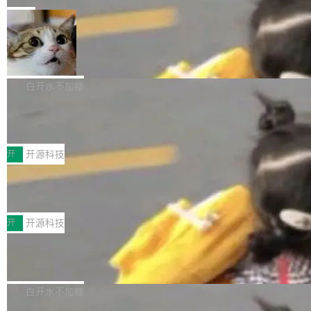
一在人才争夺战中失血的公司。六月，Google
er HE-AAC 960 解码 (DAB+) transpose_cuda
Code 在 X 上发帖：「DeepSeek Flash did 8T
局
连失两员大将：Noam Shazeer 去了 Op...
filter 添加 AMF Frame Rate Converter (vf_frc
tokens on August 1st. 5T of free usage + 3T
_amf) filter SMPTE 2094-50 元数据支持和直
NetBSD 11.0 正式发布
on OpenCode Go.」79.8 万次浏览，连带着 #
通 ProRes RAW VideoToolbox 硬件加速器 AP
DeepSeek一天消耗了8万亿# 上了微博热搜——
NetBSD 11.0 现已正式发布，这是 NetBSD 操
V ...
注意这是 OpenCode 一家的消耗。 OpenCode
作系统的第十八个主要版本。 自 NetBSD 10.1
白开水不加糖
是 Anomaly 出品的 AI 编程工具，套餐 10 美元/
以来的变化 更新亮点： 新增对 RISC-V 处理器
月。用户交了 10 美元，就能用 DeepSeek Flas
2026 ChinaJoy鸿蒙游戏增长臻享会举
架构的支持。NetBSD 11.0 是首个支持 64 位 R
办，鲸鸿动能系统呈现游戏行业解决方
h 随便写代码，按网友说法：「怎么使劲用也用
ISC-V 平台的稳定版本，涵盖一系列基于 StarFi
8月1日，2026 ChinaJoy期间，鸿蒙游戏增长臻
案
不完。」5T 来自免费额度，3T 来自 Go...
ve JH71XX 的设备，例如 VisionFive 2、PINE
享会在上海举办。鸿蒙生态的全场景智慧营销平
开
开源科技
64 STAR64，以及 QEMU。 增强了对 POSIX.1
台鲸鸿动能协同华为游戏中心，面向游戏行业开
-2024 和 C23 编程接口标准的兼容性。 compat
技嘉X3D系列再添新成员 B850 AORU
发者及生态伙伴，系统呈现了平台在游戏领域的
S ELITE X3D主板强化性能体验
_linux(8) 增强了对 Linux 系统调用的支持，包
完整能力版图——从IAP高价值用户的全周期经
面向AMD Ryzen X3D处理器玩家，技嘉X3D系
括 epoll（围绕 kqueue 实现）、POSIX 消息队
营、到IAA游戏的“买变一体”正循环、再到联运与
列主板阵容迎来新成员——B850 AORUS ELITE
开
开源科技
列、...
广告协同的全链路经营闭环，以及面向全球市场
X3D。作为面向主流高性能平台打造的全新主板
的出海增长布局。 华为终端云业务商业化销售负
Zadig v5.0 发布：AI 发布专员与 AI 审
产品，B850 AORUS ELITE X3D延续技嘉在X3
查专员上线
责人在开场致辞中表示，游戏开发者的核心诉求
D平台优化上的技术积累，旨在为游戏玩家带来
我们团队这几天最大的卡点不是 AI 写得不够
已不再是“多一个投放渠道”，而是一套能够持续
更稳定、更高效的装机选择。 B850 AORUS ELI
好，是 AI 写得太好了。 好到审查排期从两天的
白开水不加糖
驱动增长的体系。截至目前，搭载HarmonyOS
TE X3D基于AMD AM5平台打造，支持AMD Ry
活儿拖成了五天。PR 一堆起来没人敢合，发布