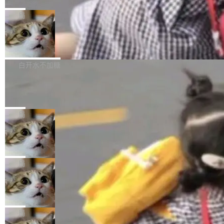
C版的产品，搭载“人机双写”重磅功能——你写
全球知名开源多媒体框架 FFmpeg 今天正式发
给 OpenAI 总法律顾问 Che Chang 发了封邮
你的，AI写AI的，同屏协作互不干扰。一句话让
布了 9.0 版本。这个版本除了带来新一代音视频
局
件，附了一封长信，要求 OpenAI 配合调查前苹
AI帮你干活，现在开启全新体验！ 温馨提示：
处理能力和硬件加速支持之外，还有一个特殊之
果员工带走机密信...
体验WorkBuddy鸿蒙PC版前，请将 HUAWEI M
亚马逊成本失控：AI 写代码烧掉 1215
处：FFmpeg 9.0 的代号是“Lei”。 这个名字，
万元，超预算 860%
atePad Edge 升级至 HarmonyOS 6.1.0.135S
来自中国开发者雷霄骅（Lei Xiaohua）。 对于
外媒近日曝光了亚马逊的多份内部报告显示，AI
P9 patch03及以上版本。 *升级路径：设置 > 搜
很多中国音视频开发者而言，这个名字并不陌
导致公司在多个项目上超支。《金融时报》报道
白开水不加糖
索“软件更新” > 检查更新，即可搜索新版本，下
生。十年前，他通过大量中文技术文章、源码分
称，仅一个项目的成本超支就高达 180 万美元
载安装完成升级即可。 没有...
析和开源示例，让一代开发者第一次真正理解 F
Hugging Face CEO 发声：中国正在开
（约合人民币 1215 万元）。 具体来说，一名工
源模型上碾压我们
Fmpeg，也成为很多人进入音视频开发领域的
程师借助 Anthropic 旗下 Claude Sonnet 模型
"他们正在开源模型上碾压我们。" Hugging Fac
“启蒙老师”。 而今年，恰好是雷霄骅离世十周
编写程序，目标是完成电商平台作者信息与商品
e CEO Clément Delangue 在 CNBC 的采访里
局
年。FFmpeg 社区最终选择用一个大版本的名
列表的数据匹配 —— 一项常规的数据处理任
没有拐弯抹角。他说中国正在赢得 AI 竞赛，而
字，留下了这份纪念。 雷霄骅曾是中国传媒大学
务，最终却产生了 180 万美元的账单，实际支出
当 AI agent 把源码变成了最好的扩展系
且按目前的速度，中国 AI 工具预计在今年底或
数字电视技术方向的博士生，长期从事视频、音
统，开发者工具必须开源
超出原定预算 860%。 更令人意外的是，该项目
2027 年就能追上美国前沿实验室的水平。 Dela
五年前，David Crawshaw 问过很多软件工程师
频技...
最终并未成功落地，而高额算力消耗持续运行长
ngue 把原因归结为一件事：开放协作。中国的
一个问题：你写过什么给自己用的程序？答案几
局
达 5 个月，公司直到财务对账时才察觉异常。这
AI 开发者在一个共享和协作的生态里加速迭代，
乎都是没有。工程师们整天用别人写的程序写程
意味着一个无人看管的 AI 程序，在近半年时间
而美国模型厂商在"闭门造车"。他的原话是 "buil
DeepSeek Harness 宣布内测邀请，全
序给别人用。偶尔有人自己写个博客系统、智能
里日夜不停地"烧钱"。 复盘显示，...
网最大规模开源 Agent 路演现场诞生
ding in silos"——各自为战，互不通气。 这个判
家居控制、家庭实验室，都算稀奇事。 Crawsh
一条内测招募帖，发出去的时候大概没人想到它
断从他嘴里说出来分量不同。Hugging Face 是
aw 是 Shelley 的作者，一个开源 AI coding age
会变成一场开源 Agent 生态的路演。 8月1日，
局
全球最大的开源 AI 平台，上面跑着上百万个模
nt。他最近在博客上写了一篇文章，核心论点很
DeepSeek Harness 团队负责人崔添翼（tiany