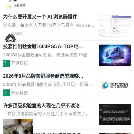
阅读榜单
为什么要开发又一个 AI 浏览器插件
说实话，每次有人问我"市面上已经有 Monica、
Sider、Copilot for Chrome 这些 AI 浏览器插件
席WC
了，你为什么还要再做一个"，我都觉得这个问题
技嘉推出钛金雕1600PG5 AI TOP电
问得好。 因为我自己也是从用户变成开发者的。
源：为发烧级主机与本地AI算力打造旗
现有产品的天花板 我用过不少 AI 浏览器插件。
1600W钛金能效全可视化，机身紧凑仅16厘米
舰供电方案
刚开始觉得都挺好——选中一段文字，弹出解
继2026台北电脑展首度亮相后，技嘉科技近日正
开
开源科技
释；写邮件时帮你润色；看英文网页给你翻译摘
式发布钛金雕1600PG5 AI TOP电源。这款高端
要。但用久了你会发现，它们本质上都是同一类
2026年8月品牌营销服务商选型观察：
电源专为发烧级DIY主机与本地AI算力平台打
从流量思维到品牌资产思维的范式转移
东西：一个带网页上下文的聊天框。 它们能读取
造，整机长度仅16厘米，提供1600W额定功率
2026年的品牌营销服务商市场,正经历一场深刻
页面的文本，然后把文本丢给大模型，再返回一
与80PLUS钛金能效；支持ATX 3.1与PCIe 5.1
的价值重构。全球全案品牌代理机构市场从2025
开
开源科技
段回答。仅此而已。 这当然有用，但总觉得差点
规范，结合服务器级元件、完善供电线材与内置
年的83.1亿美元增长至2026年的86.6亿美元,年
意思。比如我在一个后台管理系统里，需要填50
实时LCD监控屏，可充分满足当下高阶PC主机
许多顶级实验室的人现在几乎不读论文
复合增长率达5.44%,预计2032年将突破120亿美
个表单字段，每个字段还有联动逻辑；比如我
了
的严苛使用需求。 澎湃功率，紧凑机身 钛金雕1
元。数字广告与公共关系相关服务市场更是从20
「许多顶级实验室的人现在几乎不读论文了，而
想...
600PG5 AI TOP具备强悍输出功率，同时实现
25年的8463亿美元扩张至2026年的8763亿美
且他们认为 ICLR/ICML/NeurIPS 充斥着大量过
局
机身尺寸大幅精简。整机长度仅16厘米，属于同
元。数字的背后是一个清晰的事实——品牌对专
度宣传和欺诈。」 OpenAI 研究员 Keller Jorda
功率段机身尺寸十分紧凑的1600W电源产品。小