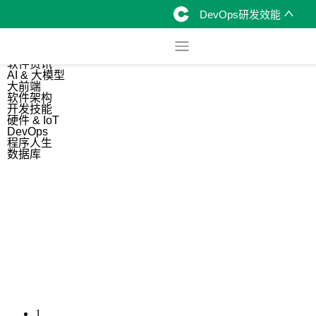
DevOps研发效能
综合
开源资讯
软件资讯
AI & 大模型
大前端
软件架构
开发技能
硬件 & IoT
DevOps
程序人生
数据库
1