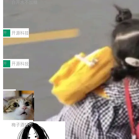
port接入Mooncake TENT。该通信库针对AI Memory池化场景的
白开水不加糖
台 agent...
数据传输需求进行了深度优化，能够实现数据中心内大规模计算节
CoStrict入选工信部2025人工智能应用
点间多种内存类型的高性能通信。 UCL-MPComm将作为一种传输
典型案例
引擎接入Mooncake TENT，实现零拷贝传输性能提升30%、非零
近日，工信部科技司公示《2025人工智能应用典
拷贝传输性能最高提升5倍。UCL-MPComm底层基于自研UCL-En
型案例入选名单》，深信服“面向企业研发场景的
开
开源科技
gine通信引擎，后续腾讯网平将持续开源更多基于UCL-Engine的
开源 AI 编程平台 CoStrict 应用”凭借卓越的技术
高性能通信组件。 腾讯网平团队在UCL-MPComm中实现了一个独
深信服AI算力网关入选工信部人工智能
创新与落地成效成功入选。 全链路私有化部署，
应用典型案例！
立于业务线程的全局通信引擎（Engine），并实...
助力企业AI研发安全落地 当前，越来越多企业已
前不久，工业和信息化部正式发布《2025年人工
经开始引入 AI Coding 工具，通过调用公有云模
智能应用典型案例名单》，集中展示人工智能在
开
开源科技
型或企业内部部署模型提升研发效率。但随着 AI
各领域的应用成果，覆盖技术底座、行业赋能、
Coding 从个人辅助工具逐步走向团队级、组织
Jeff Dean 离开 Google：一个时代的结
产品应用、支撑保障、专题等五大方向。深信服
束，一个实验室的开始
级应用，企业在规模化落地过程中，对安全性、
AI算力网关（AI创新平台）成功入选！ 随着各行
Google 员工编号 20。MapReduce 作者之一。
可控性和代码质量提出了更高要求。 首先是数据
各业的Agent走向规模化建设，算力构成形态逐
Bigtable 作者之一。TensorFlow 的作者之一。
局
安全与合规要求。对于大多数普通研发场景，公
渐丰富，用户关注的重点也在发生变化：不只是
Gemini 的架构师。Google 首席科学家。 Jeff D
有云模型能够满足快速试用和效率提升的需求。
让AI用起来，还要进一步看清混合算力时代下，
🔥 SolonCode v2026.8.4 发布：界面
ean 在 Google 工作了 27 年后，宣布离职。 他
但对于金融、能源、医疗等对数据安全要求较...
字体可调、22 种语言、记忆搜索增强
Token花在哪里、算力是否被充分利用，以及持
不是一个人走。一同离开的还有 Sanjay Ghema
打开终端就能上岗的全中文编码智能体，这一轮
续增长的AI成本该如何优化。 深信服AI算力网关
wat（Google 员工编号 23，Jeff Dean 二十多
把「看得清、用母语、记得住」三件事一次补
梅子酒好吃
正是围绕这些实际问题，从Token治理和成本治
年的编程搭档，MapReduce 和 Bigtable 的共同
齐。 SolonCode 是什么 SolonCode 是杭州无
理两个方面，让用户的每一份算力都看得清、管
作者）、Quoc Le（Google 大脑核心成员，Se
让“代码语义理解”深度释放AI Coding
耳科技研发的企业级终端编码智能体——一位全