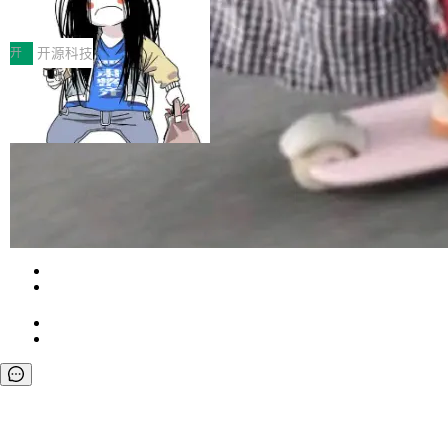
得住、用得稳、省得下、更安全！ 一、从现在开
价值潜能：华为云码道（CodeArts）
q2Seq 和 DocAI 的共同发明人）以及 Oriol Vin
中文驱动的数字员工，自主理解需求、规划步
一、代码仓深度理解技术的作用与价值 在软件工
始，Token使用一目...
代码仓技术解析
yals（Gemini 联合负责人，AlphaSta...
骤、编写代码。不挑模型、不挑平台，curl 一行
程实践中，代码仓是企业核心知识资产的主要载
开
开源科技
装完即用。 开源地址：Gitee · GitCode · GitHu
体。企业级代码仓库通常包含数十万乃至数百万
b 安装 支持 Java 8+（8~26）、macOS / Linu
一条“删库”命令跑 17 小时，算法工程
个文件，其规模远超单次模型调用可承载的上下
师删光 89TB 数据只为干私活
x / Windows / Harmony PC。 # macOS / Linu
文窗口。随着项目规模的持续扩张与代码历史的
最高人民检察院8月4日公布了一起案件：北京一
x / Harmony PC curl -fsSL https://solon.noea
不断累积，代码仓中的模块关系、接口契约、业
名90后算法工程师王某，为了给自己接的私活腾
局
r.org/solon...
务逻辑等关键信息往往分散于数十乃至数百个文
服务器空间，删光了公司AI游戏部门的全部核心
件之中，形成高度复杂的知识关联网络。传统的
Cloudflare 分享推理优化实践：KV ca
数据。 王某2024年1月入职东城区某科技公司AI
che 量化 + 权重压缩，吞吐量提升 4
代码检索手段（如关键词匹配、目录遍历）仅能
短剧部门，有互联网大厂背景。在公司内部架构
Kimi 和 GLM 是当前最强的大模型系列之一，但
1%，成本降 30%
在语法层面完成文本定位，难以触及代码的语义
调整期间，部门三次通知全员将数据从A集群迁
它们有一个共同的问题：太吃显存了。月之暗面
局
内涵与结构关联，导致开发者使用代码智能体在
移到B集群，王某都回复了"收到"。 他没有迁移
的 Kimi K 系列和智谱的 GLM 都是长上下文、M
理解大规模代码仓时面临显著"代码仓理解"瓶
腾讯混元 Hy ASR3.0preview 发布
数据。2024年9月3日下午4点，他使用此前登录
oE 架构的大模型，好用到让人上瘾，但 GPU 显
颈。 代码仓深度理解服务（以下简称" CodeBas
的账号密码进入A集群，输入了一条被程序员圈
存永远不够用。 Cloudflare 的 Workers AI 团队
腾讯混元正式推出新一代语音识别模型 Hy ASR
e深度理解服务"）是华为云码道（CodeA...
称为"删库跑路"的命令——最高管理员权限、无
一直在跑这些模型的推理。他们在官方博客上发
3.0preview。基于最新一代大语言模型 Hy3 的
白开水不加糖
需确认、强制递归删除。17个小时后，运维人员
了一篇技术文章，详细拆解了三种让大模型在 G
语言理解能力，以及融合了高精度语音识别与深
发现异常并中止进程时，89TB数据已经没了。
Pale Moon 34.3.2 发布，苍月浏览器
PU 上跑得更省、更快的技术手段——KV cache
度语义理解能力，实现了语音识别能力的全面升
删掉的是AI游戏部门的全部开发文件，包括公司
量化、模型权重压缩、以及共享 KV cache 的完
级。 根据介绍，Hy ASR3.0preview 目标在于：
Pale Moon 34.3.2 现已发布，这是一个安全更
自研的多个文生3D和...
整性保护。效果是：吞吐量提升 41%，每 token
让语音识别不再只是听清，而是真正听懂。通过
新和少量网页兼容性修复版本。 Changes/fixe
白开水不加糖