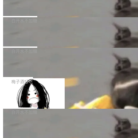
计划。其中，DeepSeek作为与宇树科技具备战略合作关系的企
Apache Fluss 毕业成为顶级项目
service update会发生 panic 的问题。docker/cl
业，获配股份数量占本次发行数量的2.31%。 除DeepSeek外，腾
i#7145 修复了 Docker Engine 29.7.0 中引入的
今年 7 月，Apache Fluss 的毕业提案在 Apache 孵化器项目管理
讯旗下上海启善投资有限公司获配9...
一个回归问题，该问题导致拉取镜像时会拒绝包
委员会（IPMC）投票中获得全票通过，随后获 Apache 软件基金
白开水不加糖
含绝对 hardlink 目标的镜像（此类镜像由某些镜
会董事会批准。今天，Apache 软件基金会正式宣布 Apache Fluss
像构建工具生成）。moby/moby#53305 修复了
马斯克 AI 百科项目 Grokipedia 被曝数月未更新
孵化毕业，成为 Apache 顶级项目（TLP）！这一里程碑不仅标志
Docker Engine 29.7.0 中引入的一个回归问
着 Fluss 迈入新的发展阶段，也将进一步推动流式存储、实时湖仓
埃隆·马斯克推出的AI百科项目 Grokipedia 被曝长期停止内容更
题，该问题可能导致在旧版 Linux 内核...
与 AI 数据基础加速融合，为实时数据基础设施的发展开启新的篇
新，未能实现其作为“AI版维基百科”替代品的目标。 据 Lawfare 最
白开水不加糖
章。
新调查，自今年4月以来，Grokipedia 页面更新功能基本停滞，过
Solon I18n：三种解析器，零样板代码
去三个月内没有任何条目完成更新，用户提交的编辑请求也长期处
于待处理状态。 Grokipedia 于去年底上线，定位为由人工智能生
如果你在 Spring Boot 里做过国际化，流程大概是这样的：配 Mes
成内容的百科平台，被马斯克视为传统众包百科网站维基百科的替
sageSource 的 Bean、写 ReloadableResourceBundleMessage
梅子酒好吃
代方案。Lawfare 调查发现，无论热门页面还是低关注度页面，均
Source、声明 LocaleResolver、注册 LocaleChangeIntercepto
未出现近期更新，相关问题并非局限于特定领域，而是在不同主题
Apache Doris 4.1 全面增强 Iceberg：支持 UPDAT
r…五六步之后才能看到第一行翻译文本。 Solon 换了个方式。整
E、MERGE INTO 与 Iceberg V3
和访问量页面中普遍存在。 调查人员最初认为，Grokipedia可能只
个 i18n 模块围绕三个解析器、一个注解、一个工具类展开——没
Apache Doris 4.1 要补齐的，正是缺失的那一半。在已有查询能力
是限...
有 XML、没有拦截器注册、没有样板配置。 资源文件的约定 把文
的基础上，Doris 进一步支持了 UPDATE、DELETE、MERGE IN
白开水不加糖
件放到 resources/i18n/ 下： resources/i18n/messages.properti
TO 等数据修改操作、完整的表结构管理与分区演进，以及 rewrite
es ...
Testin XAgent：CIO智能测试落地指南
_data_files、expire_snapshots 等日常维护操作，并完整支持 Ice
berg V3 格式。
7月30日，TiD2026质量竞争力大会在北京中关