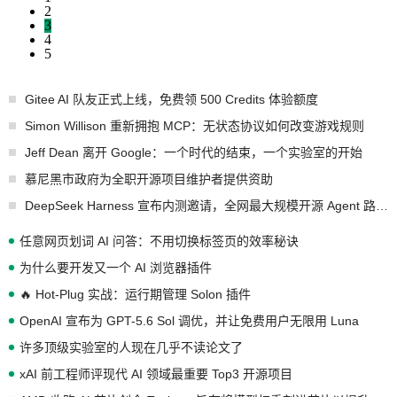
2
3
4
5
Gitee AI 队友正式上线，免费领 500 Credits 体验额度
Simon Willison 重新拥抱 MCP：无状态协议如何改变游戏规则
Jeff Dean 离开 Google：一个时代的结束，一个实验室的开始
慕尼黑市政府为全职开源项目维护者提供资助
DeepSeek Harness 宣布内测邀请，全网最大规模开源 Agent 路演现场诞生
任意网页划词 AI 问答：不用切换标签页的效率秘诀
为什么要开发又一个 AI 浏览器插件
🔥 Hot-Plug 实战：运行期管理 Solon 插件
OpenAI 宣布为 GPT-5.6 Sol 调优，并让免费用户无限用 Luna
许多顶级实验室的人现在几乎不读论文了
xAI 前工程师评现代 AI 领域最重要 Top3 开源项目