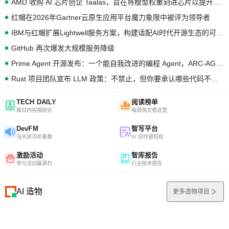
AMD 收购 AI 芯片创企 Taalas，旨在将模型权重刻进芯片以提升推理性能
红帽在2026年Gartner云原生应用平台魔力象限中被评为领导者
IBM与红帽扩展Lightwell服务方案，构建适配AI时代开源生态的可信基础设施
GitHub 再次爆发大规模服务降级
Prime Agent 开源发布：一个能自我改进的编程 Agent，ARC-AGI 3 超越人类专家基线
Rust 项目团队宣布 LLM 政策：不禁止，但你要承认哪些代码不是你写的
TECH DAILY
阅读榜单
每日内容报纸化
每周热文看这里
DevFM
智写平台
当天资讯听着看
AI 创作更轻松
激励活动
智库报告
参与活动赢源石
行业技术报告
AI 造物
更多造物项目