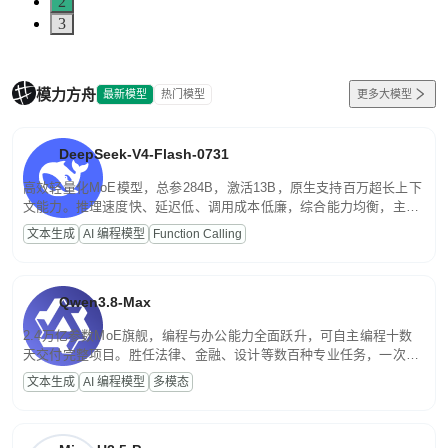
2
3
模力方舟
最新模型
热门模型
更多大模型
DeepSeek-V4-Flash-0731
高效轻量化MoE模型，总参284B，激活13B，原生支持百万超长上下
文能力。推理速度快、延迟低、调用成本低廉，综合能力均衡，主打
高并发、轻量化任务，适合日常对话、内容创作、基础 RAG、批量
文本生成
AI 编程模型
Function Calling
文案处理等普惠刚需场景。
Qwen3.8-Max
2.4万亿参数MoE旗舰，编程与办公能力全面跃升，可自主编程十数
天交付完整项目。胜任法律、金融、设计等数百种专业任务，一次对
话端到端交付生产级成果。原生视觉理解贯穿规划、执行与验证全流
文本生成
AI 编程模型
多模态
程，支持超长文档与长视频的深度语义解析。长程任务中自主规划与
闭环迭代，持续进化。