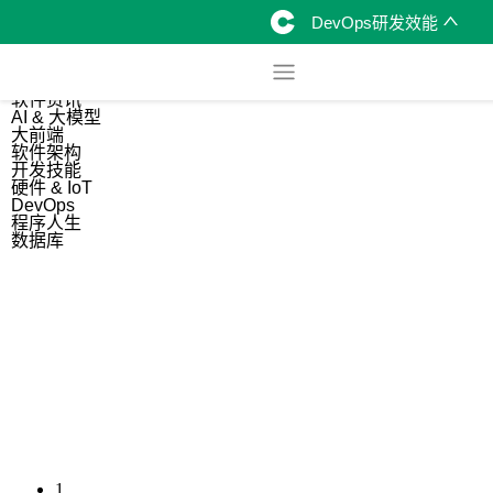
DevOps研发效能
综合
开源资讯
软件资讯
AI & 大模型
大前端
软件架构
开发技能
硬件 & IoT
DevOps
程序人生
数据库
1