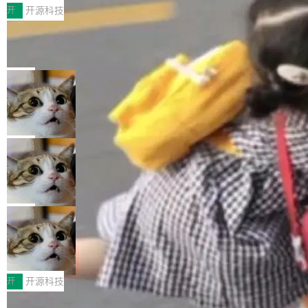
村国家自主创新示范区会议中心开幕。本届大会
开
开源科技
由中关村智联软件服务业质量创新联盟主办，以
让非法状态不可表示：一篇关于 ADT
“智构可信·质创未来——AI原生时代的质量新范
的帖子在 Reddit 火了
式”为主题，直面AI从实验室走向规模化产业落地
有一种东西，一旦用过就回不去了。Alex Fedos
的核心质量命题。会上，《2026智能研发生产力
eev 管它叫"软件设计的基石"。 他说的东西不新
局
工具选型手册》发布，Testin云测的Testin XAge
鲜——代数数据类型（ADT），尤其是和类型
Cloudflare 开源内部企业 AI 平台 Cloudflare OS
nt智能测试系统入选AI测试领域代表产品。对CI
（sum type）。但他说清楚了一件事：这不是类
O而言，这提示了一个转变：AI测试正在从效率
型系统的学术体操，是日常编码的思维方式。 文
Cloudflare 发布了一个开源项目 Cloudflare OS。如果你只看官方
工具升级为企业的质量基础设施。 CIO面对的新
章从一个简单的例子切入。一个网站的深色主题
博客，你会觉得这是又一个"AI 知识库 + 聊天机器人"——每个大厂
局
现实 过去两年，CIO们的焦虑清单上多了两项：
设置，如果用布尔值 + 可空字段来表示——bool
都在做，没什么新鲜的。 但 Kenton Varda 在 Twitter 上把事情说
一是如何让大模型和智能体应用安全地从PoC走
ean 表示是否可切换，nullable 的默认模式、浅
Deno 团队开源 Celld，可自托管的分
清楚了： 今天我们发布了 Cloudflare OS，一个带连接器的聊天机
向生产，二是如何让测试团队跟得上AI应用...
布式 Durable Objects
色方案、深色方案——会产生大量无意义的组
器人，跟其他所有科技公司做的一样。只不过，实际上它不一样。
Ryan Dahl 领导的 Deno 团队推出了最新开源项
合。方案缺了、配置冲突了、全 null 了。要知道
这是 Sandstorm.io 的重制版，我十年前的那个创业公司。不同的
目 Celld，一个能在自己机器上运行 Cloudflare
局
哪些组合有效，作者说，你得靠"文档、校验、或
是，这次它构建在 Cloudflare Workers 上——我花了九年时间搭
Workers 和 Durable Objects 的守护进程。 设
者部落知识"。 换个写法。Rust 的 enum，两个
建的平台——并且深度集成了 AI。这基本上是我十年秘密计划的顶
鲁大师7月新机性能/流畅/AI榜：vivo夺性能、流畅双第
计思路很直接：每个对象是一个独立的 SQLite
变体：Switchable...
一，三星Galaxy Z系列新折叠缺席
峰。 十年前，Ken...
数据库，按名称寻址，复制到你自己的 S3 兼容
2026年7月的手机市场，由于存储等硬件成本暴增，手机厂商的日
存储库里。节点之间只通过这个存储库协调——
子也不好过啊，新机速度明显放缓，因此硝烟味淡了许多。新机参
开
开源科技
没有控制平面，没有共识协议。每个对象自带一
数规格除开高价的三星折叠（三星Galaxy Z Fold8 Ultra / Z Fold8