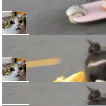
个小型数据库，应用天然按分片构建，单个数据
Zed 推出 DeltaDB，一个记录 commit
/ Z Flip8）外，其余要么是中低端机器，例如iQOO Z11i、REDMI
之间所有操作的版本控制系统
库的竞争和爆炸半径问题在设计层面就被消除
Note 17、REDMI Note 17 Pro、OPPO K15，要么是vivo X300 E
Zed 编辑器团队发布了新项目——DeltaDB，一
了。 闲置的 cell 会休眠到几乎不占资源。当 cel
这样的次旗舰。 Galaxy Z Fold8 Ultra / Z Fold8 / Z Flip8三款折
个在 git commit 之间记录每一次编辑操作的版
局
l 迁移或唤醒时，新宿主从 S3 恢复 SQLite 数据
叠屏新机均在7月22日发布，且全部搭载骁龙8 Elite Gen5 for Gal
本控制系统。目前处于 Early Access 阶段。 De
库继续执行。存储库是持久化的唯一真相...
axy，它们本该是7月性...
SpaceXAI 单季资本开支达 183 亿美元
ltaDB 的核心思路直接写在 landing page 最显
眼的位置：「Software is made between com
根据风险投资人Tomer Tunguz 博客（VC 分
mits」——软件是在 commit 之间写出来的。git
析）披露的最新分析与第二季度业绩报告，Spac
白开水不加糖
只记录了你提交的最终状态，但真正的工作过程
eXAI在上个季度的总资本支出飙升至183.7亿美
——打字、删改、试错、agent 对话——都在 co
Meta 发布终端编程 Agent“Muse Cod
元。其中，绝大部分资金被直接用于 AI 领域，
e” 和 Muse Spark 1.2 模型
mmit 之间的空隙里丢失了。 DeltaDB 要做的就
金额高达158.3亿美元，这一单项投入已经逼近
Meta 今天发布了两款 AI 产品：Muse Code，
是把这段空隙补上。 回退到任何一次编辑：Delt
微软同期总资本开支的四成。 与亚马逊、Alpha
一个在终端里运行的编程 agent；Muse Spark
局
aDB 捕获 commit 之间的每一次操作，...
bet、微软以及 Meta 等传统科技巨头相比，Spa
1.2，驱动这个 agent 的新模型。一句话概括：
ceXAI的资金消耗速度尤为引人瞩目。然而，支
美团开源 LoHoSearch，用知识图谱校准 AI 能力认知
你可以用 curl -fsSL https://dev.meta.ai/install.
撑庞大支出的资金来源却呈现出截然不同的面
sh | bash 安装一个能在大项目里自动规划、写
机器出题的前提，是让机器拥有全局视野。整个构建流程可以分为
貌。数据显示，微软和 Meta 主要依托充沛的经
代码、验证结果的 AI 终端工具。 据介绍，Muse
四个环节：建图 → 控制难度 → 质量把关 → 数据概览。
白开水不加糖
营现金流来覆盖资本开支，其资本支出覆盖率分
Code 是 Meta 的编程 agent 产品。它和市场上
别达到155% 和106%;而SpaceXAI的经营现金
腾讯开源 UCL-MPComm 通信库
已有的终端编程 agent 在设计理念上有几个明显
流仅能覆盖资本开支的12...
的差异点。 异步后台 agent：Muse Code 有一
腾讯网平团队宣布开源了 UCL-MPComm 通信库，并将作为trans
个主 agent 循环，外加一组后台 agent。这些后