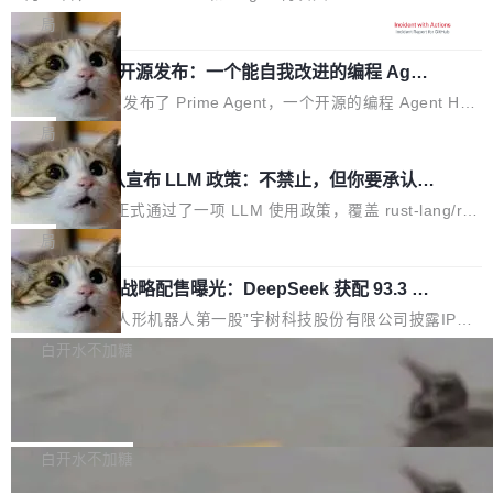
也为产业链企业探索产品创新与商业增长打开新
模服务降级，Actions 完全不可用超过 5 小时，
局
的空间。 8月14日，开源鸿蒙智能硬件开发者日
webhook 停发，连自托管 runner 也因调度层故
（OHDD：OpenHarmony Hardware Develope
Prime Agent 开源发布：一个能自我改进的编程 Agen
障无法工作。Pages、Copilot code review、C
t，ARC-AGI 3 超越人类专家基线
r Day）将在杭州启航。活动面向智能硬件产业
opilot coding agent 全部受影响。从检测到完全
Prime Intellect 发布了 Prime Agent，一个开源的编程 Agent Har
链企业和开发者，邀请行业专家与资深技术顾
恢复，大约 12 小时。 这是 2026 年 8 月的第六
ness，核心设计围绕两个抽象：Recursive Language Model（RL
局
问，围绕开源鸿蒙技术能力、设备适配、芯片适
起事故，其中四起与 AI/Copilot 服务相关。 Git
M）和 Continual Harness。在 ARC-AGI 3 基准测试上，Prime A
配、功耗与稳定性调优、兼容性测评及统一互联
Rust 项目团队宣布 LLM 政策：不禁止，但你要承认哪
Hub 员工 kdaigle 在 HN 讨论中贴出了一组数
gent + Opus 5 的组合达到了 95.5% RHAE Best@1，超过了 AR
等内容展开系统讲解和实战交流，帮助企业进一
些代码不是你写的
据：2025 年全年 10 亿次 commit。现在，每周
C 报告的人类专家基线 95.4%。 不是又一个 coding agent 包装器
Rust 语言项目正式通过了一项 LLM 使用政策，覆盖 rust-lang/rus
步了解开源鸿蒙在智能...
2.75 亿次，全年预计 140 亿次。GitHub...
Prime Agent 的架构和市面上大多数 coding agent 有本质区别。
t 单一仓库的代码贡献。这不是项目级别的官方立场，目前由五个
局
大多数 agent harness 的设计是基于早期模型的能力—...
团队采纳，但它可能是主流开源项目中关于 AI 辅助贡献最细致的一
宇树科技 IPO 战略配售曝光：DeepSeek 获配 93.3 万
份规则。 政策的核心只有一句话：LLM 可以用来分析、提炼、审
股，锁定 36 个月
阅、建议，但不能用来创作。 具体来说，LLM 生成的代码可以提
8月6日晚间，“人形机器人第一股”宇树科技股份有限公司披露IPO
交，但必须满足五个条件：预先安排、非关键、高质量、充分测
发行价格及战略配售结果，杭州深度求索人工智能基础技术研究有
白开水不加糖
试、充分审查，并且必须披露。LLM 不得生成涉及安全性的关键变
限公司（DeepSeek）获配93.3399万股，按150.8元/股发行价格
更，除非作者本身就是领域专家。即使如此，政策也"强烈不建
Docker 29.7.2 发布
计算，认购金额约1.41亿元，股份锁定期为36个月。 公告显示，
议"这么做。 对于不披露的情况，审核者可以直接关闭 PR，无需解
本次宇树科技战略配售对象主要包括长期投资机构、与公司业务具
Docker 29.7.2 现已发布，具体更新内容如下：
释。 政策作者 Jynn Ne...
有战略合作关系或长期合作愿景的大型企业、科创板保荐人跟投子
Bug fixes and enhancements 修复多次传递同
白开水不加糖
公司，以及公司高级管理人员和核心员工参与设立的专项资产管理
一环境变量时，docker service create和docker