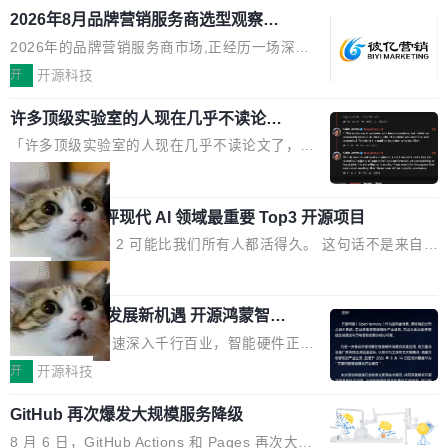
模型，再返回一段回答。仅此而已。 这当然有用，但总觉得差点意
2026年8月品牌营销服务商选型观察：
电源专为发烧级DIY主机与本地AI算力平台打
从流量思维到品牌资产思维的范式转移
思。比如我在一个后台管理系统里，需要填50个表单字段，每个字
造，整机长度仅16厘米，提供1600W额定功率
2026年的品牌营销服务商市场,正经历一场深刻
段还有联动逻辑；比如我想...
与80PLUS钛金能效；支持ATX 3.1与PCIe 5.1
的价值重构。全球全案品牌代理机构市场从2025
开
开源科技
规范，结合服务器级元件、完善供电线材与内置
年的83.1亿美元增长至2026年的86.6亿美元,年
实时LCD监控屏，可充分满足当下高阶PC主机
许多顶级实验室的人现在几乎不读论文
复合增长率达5.44%,预计2032年将突破120亿美
了
的严苛使用需求。 澎湃功率，紧凑机身 钛金雕1
元。数字广告与公共关系相关服务市场更是从20
「许多顶级实验室的人现在几乎不读论文了，而
600PG5 AI TOP具备强悍输出功率，同时实现
25年的8463亿美元扩张至2026年的8763亿美
且他们认为 ICLR/ICML/NeurIPS 充斥着大量过
局
机身尺寸大幅精简。整机长度仅16厘米，属于同
元。数字的背后是一个清晰的事实——品牌对专
度宣传和欺诈。」 OpenAI 研究员 Keller Jorda
功率段机身尺寸十分紧凑的1600W电源产品。小
业化营销服务的需求从未如此迫切。 但市场扩容
xAI 前工程师评现代 AI 领域最重要 Top3 开源项目
n 这条推文引发了广泛讨论。他不是在说风凉
巧机身有效提升市面主流标准A...
的同时,服务商的竞争逻辑正在改变。2026年Top
话，他是说出了一个圈内人尽皆知但很少公开捅
Flash Attention 2 可能比我们所有人都活得久。 这句话不是来自某
Agency年度合辑的观察指出,“产品”这个离消费
破的事实。 Jordan 随后补充了一句软化声明：
个技术博客，而是出自 Hieu Pham 的一条推文。Hieu Pham 是
局
者最近的载体,在整个品牌营销层面的权重显著变
「我不认为这些会议上大部分论文都在过度宣传
谁？他是 xAI 的早期工程师之一，在 Grok 训练基础设施团队工作
高了。全域营销服务商的竞争正在从规模转向深
或造假。问题是，作为读者，如果你筛选出那些
共商智能硬件发展新机遇 开源鸿蒙智能
过。近日他在 X 上发了一条帖子，列出了他认为现代 AI 领域最重
度,案例厚度、全域覆盖、多线协同...
硬件开发者日杭州站即将举行
看起来最令人兴奋的论文，那它们大部分都是过
要的三个开源项目。 第一个名字毫无悬念：Flash Attention 2。 Hi
随着万物智联加速深入千行百业，智能硬件正从
度宣传的。」 这才是真正的痛点。不是所有论文
eu 的理由很具体。FA 系列不需要解释，但 FA2 是他认为最重要的
单点设备迈向智能化、网联化、协同化发展。作
开
开源科技
都有问题，是最吸引眼球的那批论文最有问题。
一个——复杂度恰到好处，刚好能驱动你去学 CuTe，但还没被那
为面向全场景、跨终端的分布式操作系统，开源
他引用的帖子来自 Mathew Shen，一位 ICLR 2
些"邪恶的" Hopper++ 优化所淹没，足够容易修改和适配。 更关键
GitHub 再次爆发大规模服务降级
鸿蒙通过统一技术底座和分布式能力，为不同类
026 的读者：「看了篇 ...
的是 FA2 的持久性...
型智能设备的开发、连接与互联提供关键支撑，
8 月 6 日，GitHub Actions 和 Pages 再次大规