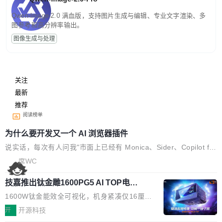
Qwen-Image-2.0 满血版，支持图片生成与编辑、专业文字渲染、多
图参考和高分辨率输出。
图像生成与处理
关注
最新
推荐
阅读榜单
为什么要开发又一个 AI 浏览器插件
说实话，每次有人问我"市面上已经有 Monica、Sider、Copilot for
Chrome 这些 AI 浏览器插件了，你为什么还要再做一个"，我都觉
席WC
得这个问题问得好。 因为我自己也是从用户变成开发者的。 现有
技嘉推出钛金雕1600PG5 AI TOP电
产品的天花板 我用过不少 AI 浏览器插件。刚开始觉得都挺好——
源：为发烧级主机与本地AI算力打造旗
选中一段文字，弹出解释；写邮件时帮你润色；看英文网页给你翻
1600W钛金能效全可视化，机身紧凑仅16厘米
舰供电方案
译摘要。但用久了你会发现，它们本质上都是同一类东西：一个带
继2026台北电脑展首度亮相后，技嘉科技近日正
开
开源科技
网页上下文的聊天框。 它们能读取页面的文本，然后把文本丢给大
式发布钛金雕1600PG5 AI TOP电源。这款高端