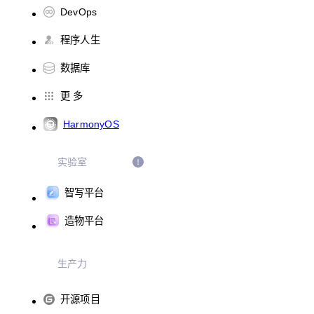
DevOps
程序人生
数据库
更 多
HarmonyOS
实验室
智写平台
造物平台
生产力
开源项目