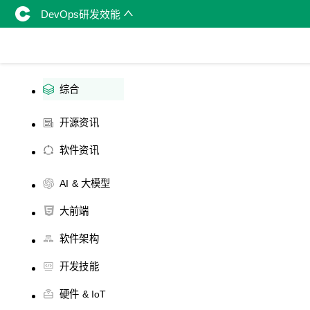
DevOps研发效能
综合
开源资讯
软件资讯
AI & 大模型
大前端
软件架构
开发技能
硬件 & IoT