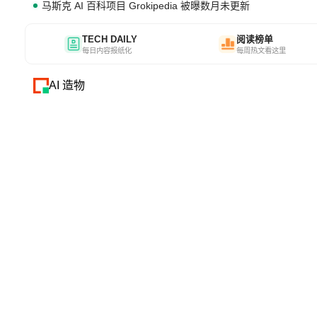
马斯克 AI 百科项目 Grokipedia 被曝数月未更新
TECH DAILY
阅读榜单
每日内容报纸化
每周热文看这里
AI 造物