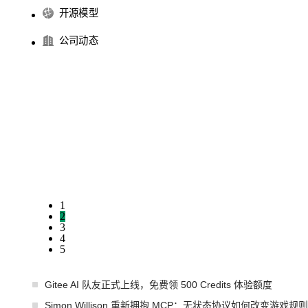
开源模型
公司动态
1
2
3
4
5
Gitee AI 队友正式上线，免费领 500 Credits 体验额度
Simon Willison 重新拥抱 MCP：无状态协议如何改变游戏规则