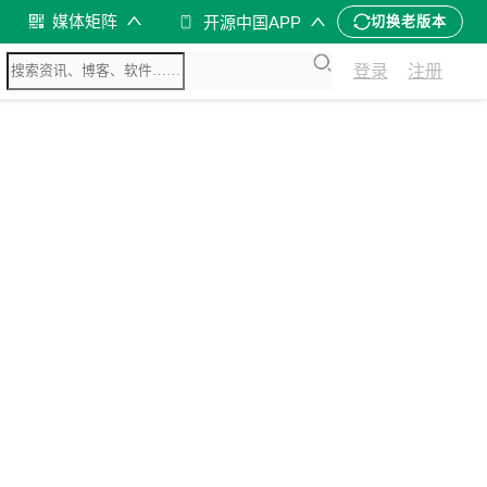
媒体矩阵
开源中国APP
切换老版本
登录
注册