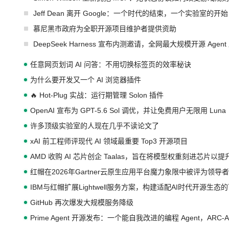
Jeff Dean 离开 Google：一个时代的结束，一个实验室的开始
慕尼黑市政府为全职开源项目维护者提供资助
DeepSeek Harness 宣布内测邀请，全网最大规模开源 Age
任意网页划词 AI 问答：不用切换标签页的效率秘诀
为什么要开发又一个 AI 浏览器插件
🔥 Hot-Plug 实战：运行期管理 Solon 插件
OpenAI 宣布为 GPT-5.6 Sol 调优，并让免费用户无限用 Luna
许多顶级实验室的人现在几乎不读论文了
xAI 前工程师评现代 AI 领域最重要 Top3 开源项目
AMD 收购 AI 芯片创企 Taalas，旨在将模型权重刻进芯片以
红帽在2026年Gartner云原生应用平台魔力象限中被评为领导者
IBM与红帽扩展Lightwell服务方案，构建适配AI时代开源生
GitHub 再次爆发大规模服务降级
Prime Agent 开源发布：一个能自我改进的编程 Agent，ARC-