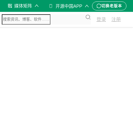
媒体矩阵
开源中国APP
切换老版本
登录
注册