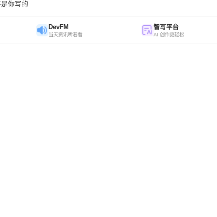
不是你写的
DevFM
智写平台
当天资讯听着看
AI 创作更轻松