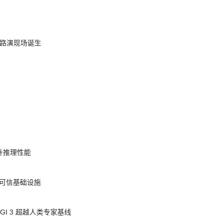
nt 路演现场诞生
提升推理性能
态的可信基础设施
AGI 3 超越人类专家基线