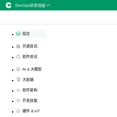
DevOps研发效能
综合
开源资讯
软件资讯
AI & 大模型
大前端
软件架构
开发技能
硬件 & IoT