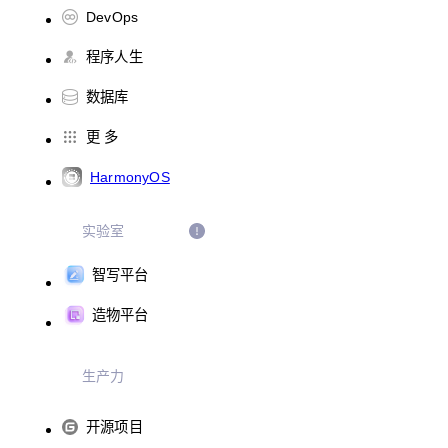
DevOps
程序人生
数据库
更 多
HarmonyOS
实验室
智写平台
造物平台
生产力
开源项目