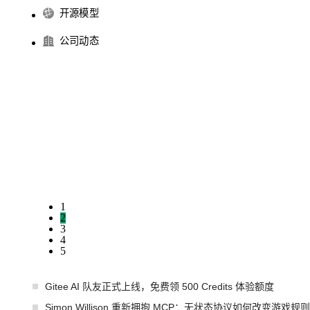
开源模型
公司动态
1
2
3
4
5
Gitee AI 队友正式上线，免费领 500 Credits 体验额度
Simon Willison 重新拥抱 MCP：无状态协议如何改变游戏规则