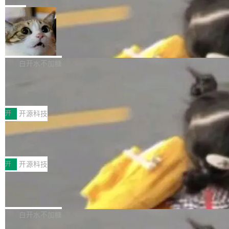
一在人才争夺战中失血的公司。六月，Google
er HE-AAC 960 解码 (DAB+) transpose_cuda
Code 在 X 上发帖：「DeepSeek Flash did 8T
局
连失两员大将：Noam Shazeer 去了 Op...
filter 添加 AMF Frame Rate Converter (vf_frc
tokens on August 1st. 5T of free usage + 3T
_amf) filter SMPTE 2094-50 元数据支持和直
NetBSD 11.0 正式发布
on OpenCode Go.」79.8 万次浏览，连带着 #
通 ProRes RAW VideoToolbox 硬件加速器 AP
DeepSeek一天消耗了8万亿# 上了微博热搜——
NetBSD 11.0 现已正式发布，这是 NetBSD 操
V ...
注意这是 OpenCode 一家的消耗。 OpenCode
作系统的第十八个主要版本。 自 NetBSD 10.1
白开水不加糖
是 Anomaly 出品的 AI 编程工具，套餐 10 美元/
以来的变化 更新亮点： 新增对 RISC-V 处理器
月。用户交了 10 美元，就能用 DeepSeek Flas
2026 ChinaJoy鸿蒙游戏增长臻享会举
架构的支持。NetBSD 11.0 是首个支持 64 位 R
办，鲸鸿动能系统呈现游戏行业解决方
h 随便写代码，按网友说法：「怎么使劲用也用
ISC-V 平台的稳定版本，涵盖一系列基于 StarFi
8月1日，2026 ChinaJoy期间，鸿蒙游戏增长臻
案
不完。」5T 来自免费额度，3T 来自 Go...
ve JH71XX 的设备，例如 VisionFive 2、PINE
享会在上海举办。鸿蒙生态的全场景智慧营销平
开
开源科技
64 STAR64，以及 QEMU。 增强了对 POSIX.1
台鲸鸿动能协同华为游戏中心，面向游戏行业开
-2024 和 C23 编程接口标准的兼容性。 compat
技嘉X3D系列再添新成员 B850 AORU
发者及生态伙伴，系统呈现了平台在游戏领域的
S ELITE X3D主板强化性能体验
_linux(8) 增强了对 Linux 系统调用的支持，包
完整能力版图——从IAP高价值用户的全周期经
面向AMD Ryzen X3D处理器玩家，技嘉X3D系
括 epoll（围绕 kqueue 实现）、POSIX 消息队
营、到IAA游戏的“买变一体”正循环、再到联运与
列主板阵容迎来新成员——B850 AORUS ELITE
开
开源科技
列、...
广告协同的全链路经营闭环，以及面向全球市场
X3D。作为面向主流高性能平台打造的全新主板
的出海增长布局。 华为终端云业务商业化销售负
Zadig v5.0 发布：AI 发布专员与 AI 审
产品，B850 AORUS ELITE X3D延续技嘉在X3
查专员上线
责人在开场致辞中表示，游戏开发者的核心诉求
D平台优化上的技术积累，旨在为游戏玩家带来
我们团队这几天最大的卡点不是 AI 写得不够
已不再是“多一个投放渠道”，而是一套能够持续
更稳定、更高效的装机选择。 B850 AORUS ELI
好，是 AI 写得太好了。 好到审查排期从两天的
白开水不加糖
驱动增长的体系。截至目前，搭载HarmonyOS
TE X3D基于AMD AM5平台打造，支持AMD Ry
活儿拖成了五天。PR 一堆起来没人敢合，发布