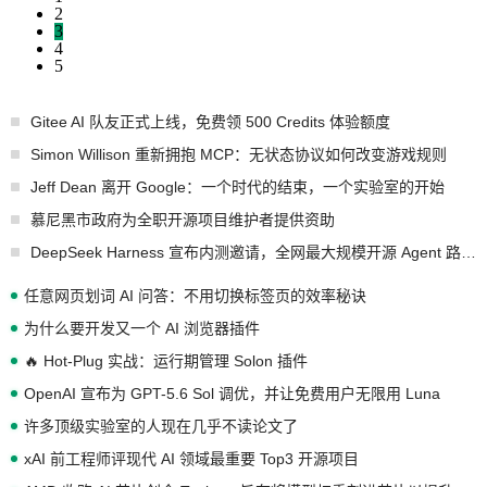
2
3
4
5
Gitee AI 队友正式上线，免费领 500 Credits 体验额度
Simon Willison 重新拥抱 MCP：无状态协议如何改变游戏规则
Jeff Dean 离开 Google：一个时代的结束，一个实验室的开始
慕尼黑市政府为全职开源项目维护者提供资助
DeepSeek Harness 宣布内测邀请，全网最大规模开源 Agent 路演现场诞生
任意网页划词 AI 问答：不用切换标签页的效率秘诀
为什么要开发又一个 AI 浏览器插件
🔥 Hot-Plug 实战：运行期管理 Solon 插件
OpenAI 宣布为 GPT-5.6 Sol 调优，并让免费用户无限用 Luna
许多顶级实验室的人现在几乎不读论文了
xAI 前工程师评现代 AI 领域最重要 Top3 开源项目