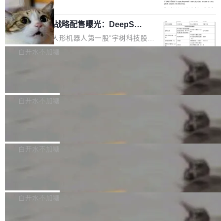
5% RHAE Best@1，超过了 ARC 报告的人类专
覆盖 rust-lang/rust 单一仓库的代码贡献。这不
局
家基线 95.4%。 不是又一个 coding agent 包装
是项目级别的官方立场，目前由五个团队采纳，
宇树科技 IPO 战略配售曝光：DeepSe
器 Prime Agent 的架构和市面上大多数 coding
但它可能是主流开源项目中关于 AI 辅助贡献最
ek 获配 93.3 万股，锁定 36 个月
agent 有本质区别。大多数 agent harness 的设
细致的一份规则。 政策的核心只有一句话：LLM
8月6日晚间，“人形机器人第一股”宇树科技股份
计是基于早期模型的能力—...
可以用来分析、提炼、审阅、建议，但不能用来
有限公司披露IPO发行价格及战略配售结果，杭
白开水不加糖
创作。 具体来说，LLM 生成的代码可以提交，
州深度求索人工智能基础技术研究有限公司（De
但必须满足五个条件：预先安排、非关键、高质
Docker 29.7.2 发布
epSeek）获配93.3399万股，按150.8元/股发行
量、充分测试、充分审查，并且必须披露。LLM
价格计算，认购金额约1.41亿元，股份锁定期为
Docker 29.7.2 现已发布，具体更新内容如下：
不得生成涉及安全性的关键变更，除非作者本身
36个月。 公告显示，本次宇树科技战略配售对
Bug fixes and enhancements 修复多次传递同
白开水不加糖
就是领域专家。即使如此，政策也"强烈不建
象主要包括长期投资机构、与公司业务具有战略
一环境变量时，docker service create和docker
议"这么做。 对于不披露的情况，审核者可以直
合作关系或长期合作愿景的大型企业、科创板保
Apache Fluss 毕业成为顶级项目
service update会发生 panic 的问题。docker/cl
接关闭 PR，无需解释。 政策作者 Jynn Ne...
荐人跟投子公司，以及公司高级管理人员和核心
i#7145 修复了 Docker Engine 29.7.0 中引入的
今年 7 月，Apache Fluss 的毕业提案在 Apach
员工参与设立的专项资产管理计划。其中，Dee
一个回归问题，该问题导致拉取镜像时会拒绝包
e 孵化器项目管理委员会（IPMC）投票中获得
白开水不加糖
pSeek作为与宇树科技具备战略合作关系的企
含绝对 hardlink 目标的镜像（此类镜像由某些镜
全票通过，随后获 Apache 软件基金会董事会批
业，获配股份数量占本次发行数量的2.31%。 除
像构建工具生成）。moby/moby#53305 修复了
马斯克 AI 百科项目 Grokipedia 被曝数
准。今天，Apache 软件基金会正式宣布 Apach
DeepSeek外，腾讯旗下上海启善投资有限公司
月未更新
Docker Engine 29.7.0 中引入的一个回归问
e Fluss 孵化毕业，成为 Apache 顶级项目（TL
埃隆·马斯克推出的AI百科项目 Grokipedia 被曝
获配9...
题，该问题可能导致在旧版 Linux 内核...
P）！这一里程碑不仅标志着 Fluss 迈入新的发
长期停止内容更新，未能实现其作为“AI版维基百
白开水不加糖
展阶段，也将进一步推动流式存储、实时湖仓与
科”替代品的目标。 据 Lawfare 最新调查，自今
AI 数据基础加速融合，为实时数据基础设施的发
Solon I18n：三种解析器，零样板代码
年4月以来，Grokipedia 页面更新功能基本停