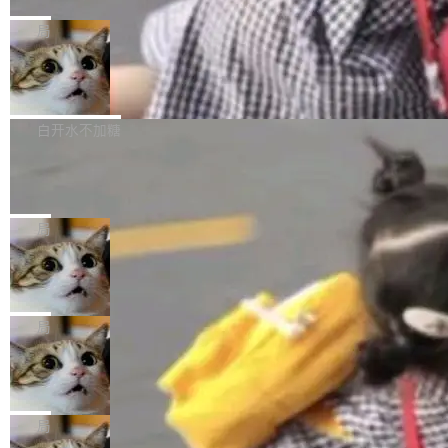
C版的产品，搭载“人机双写”重磅功能——你写
全球知名开源多媒体框架 FFmpeg 今天正式发
给 OpenAI 总法律顾问 Che Chang 发了封邮
你的，AI写AI的，同屏协作互不干扰。一句话让
布了 9.0 版本。这个版本除了带来新一代音视频
局
件，附了一封长信，要求 OpenAI 配合调查前苹
AI帮你干活，现在开启全新体验！ 温馨提示：
处理能力和硬件加速支持之外，还有一个特殊之
果员工带走机密信...
体验WorkBuddy鸿蒙PC版前，请将 HUAWEI M
亚马逊成本失控：AI 写代码烧掉 1215
处：FFmpeg 9.0 的代号是“Lei”。 这个名字，
万元，超预算 860%
atePad Edge 升级至 HarmonyOS 6.1.0.135S
来自中国开发者雷霄骅（Lei Xiaohua）。 对于
外媒近日曝光了亚马逊的多份内部报告显示，AI
P9 patch03及以上版本。 *升级路径：设置 > 搜
很多中国音视频开发者而言，这个名字并不陌
导致公司在多个项目上超支。《金融时报》报道
白开水不加糖
索“软件更新” > 检查更新，即可搜索新版本，下
生。十年前，他通过大量中文技术文章、源码分
称，仅一个项目的成本超支就高达 180 万美元
载安装完成升级即可。 没有...
析和开源示例，让一代开发者第一次真正理解 F
Hugging Face CEO 发声：中国正在开
（约合人民币 1215 万元）。 具体来说，一名工
源模型上碾压我们
Fmpeg，也成为很多人进入音视频开发领域的
程师借助 Anthropic 旗下 Claude Sonnet 模型
"他们正在开源模型上碾压我们。" Hugging Fac
“启蒙老师”。 而今年，恰好是雷霄骅离世十周
编写程序，目标是完成电商平台作者信息与商品
e CEO Clément Delangue 在 CNBC 的采访里
局
年。FFmpeg 社区最终选择用一个大版本的名
列表的数据匹配 —— 一项常规的数据处理任
没有拐弯抹角。他说中国正在赢得 AI 竞赛，而
字，留下了这份纪念。 雷霄骅曾是中国传媒大学
务，最终却产生了 180 万美元的账单，实际支出
当 AI agent 把源码变成了最好的扩展系
且按目前的速度，中国 AI 工具预计在今年底或
数字电视技术方向的博士生，长期从事视频、音
统，开发者工具必须开源
超出原定预算 860%。 更令人意外的是，该项目
2027 年就能追上美国前沿实验室的水平。 Dela
五年前，David Crawshaw 问过很多软件工程师
频技...
最终并未成功落地，而高额算力消耗持续运行长
ngue 把原因归结为一件事：开放协作。中国的
一个问题：你写过什么给自己用的程序？答案几
局
达 5 个月，公司直到财务对账时才察觉异常。这
AI 开发者在一个共享和协作的生态里加速迭代，
乎都是没有。工程师们整天用别人写的程序写程
意味着一个无人看管的 AI 程序，在近半年时间
而美国模型厂商在"闭门造车"。他的原话是 "buil
DeepSeek Harness 宣布内测邀请，全
序给别人用。偶尔有人自己写个博客系统、智能
里日夜不停地"烧钱"。 复盘显示，...
网最大规模开源 Agent 路演现场诞生
ding in silos"——各自为战，互不通气。 这个判
家居控制、家庭实验室，都算稀奇事。 Crawsh
一条内测招募帖，发出去的时候大概没人想到它
断从他嘴里说出来分量不同。Hugging Face 是
aw 是 Shelley 的作者，一个开源 AI coding age
会变成一场开源 Agent 生态的路演。 8月1日，
局
全球最大的开源 AI 平台，上面跑着上百万个模
nt。他最近在博客上写了一篇文章，核心论点很
DeepSeek Harness 团队负责人崔添翼（tiany