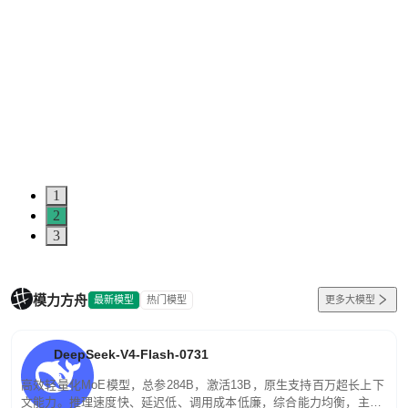
1
2
3
模力方舟
最新模型
热门模型
更多大模型
DeepSeek-V4-Flash-0731
高效轻量化MoE模型，总参284B，激活13B，原生支持百万超长上下
文能力。推理速度快、延迟低、调用成本低廉，综合能力均衡，主打