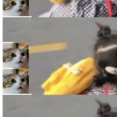
型。谁在开源赛道上领先，...
简单：开发者工具必须开源。 理由不是传统的自
商汤 SenseNova U1.5-Lite-Preview
i）在 X 上发帖： 「如果你是 Agent Harness 相
开源
由软件情怀，而是一个跟 AI agent 直接相关的
关开源项目的开发者，希望参加 DeepSeek Har
商汤科技宣布面向社区开源轻量级统一多模态模
技术判断。 两行 prompt 就能个性化任何软件 C
ness 的内测，可以回复或私信联系我。请附上
型的预览版本 SenseNova U1.5-Lite-Preview。
白开水不加糖
rawshaw 给出了两个 prompt。 第一个： "下载
GitHub id 以及开源代表作。」 DeepSeek 曾在
公告称，SenseNova U1.5-Lite-Preview并非简
某个软件的源码，在本地构建。修改 agent ...
官方招聘信息中写过一条简洁有力的公式：Mod
Ubuntu 将核心系统包从 deb 转成了 s
单的模型规模升级，而是基于 SenseNova U1
nap
el + Harness = Agent。模型负责理解和推理，
的一次系统性迭代，不仅在同一架构中贯通视觉
Ubuntu 正在把又一个核心系统包从 deb 转为 s
Harness 负责把能力落到真实环境中——调用工
理解、推理、生成与编辑，还仅以 8B-MoT 的轻
nap。这次是 hwctl——一个用来检查 Ubuntu
局
具、读写文件、管理上下文、处理错误、完成闭
量大小，将能力推进到4K、更精细的真实质感、
硬件认证状态的命令行工具。 Canonical 工程师
环。崔添翼招人的标...
更复杂的视觉控制和可持续迭代编辑。 相比 U
Dario Amodei 担心新人来 Anthropic
Alan Griffiths 在邮件列表中说得很直白：「hwc
只为金钱，不为使命
1，U1.5-Lite-Preview 在以下方向上带来了显著
tl 是一个 Ubuntu 专有的包，它和它的依赖项都
顶级 AI 研究员在两家公司之间来回跳，中间只
提升： 原生支持4K图像生成； 更精细的局部纹
是 Ubuntu 专有的，不会用在其他发行版上。」
隔了几天。 Lilian Weng 上周刚宣布因健康原因
局
理、细节与真实世界质感； 更准确的中英文文字
所以 deb 版本的受众实际上为零。既然只有 Ub
离开 Thinking Machines Lab，说自己作为联合
生成与复杂版式组织； 更稳定的图...
untu 用户在用，那用 snap 打包就没什么可纠结
FFmpeg 9.0 发布
创始人的角色「太累了」。几天后，The Inform
的。 从 deb 到 snap 的迁移路径 hwctl 是 rust-
ation 就曝出她将重回 OpenAI，负责递归自我
FFmpeg 9.0 现已发布，包含多项改进。官方更
hwlib 硬件 API 库的一部分，命令行工具负责查
改进方向的研究。她是 Thinking Machines 过
新日志列出的 9.0 版本主要更新内容如下： 扩
白开水不加糖
询 Ubuntu 的硬件认证数据库。...
去一年内第四个离开的联合创始人。 这家由前
展 AMF 色彩转换器 (vf_vpp_amf) 的 HDR 功能
OpenAI CTO Mira Murati 创立的公司，连创始
DeepSeek V4 Flash 单日消耗 8 万亿 t
MP4 muxer 中支持 LCEVC 音轨复用 Playdate
okens 登顶热搜
团队都留不住。 但 Thinking Machines 不是唯
视频编码器和多路复用器 添加 v360_vulkan filt
8 万亿 tokens。一天。一家公司的消耗。 Open