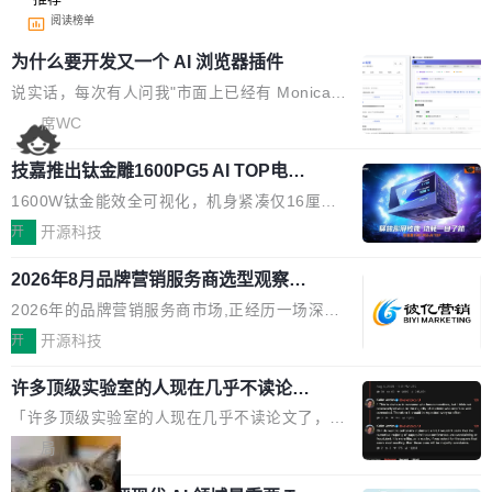
阅读榜单
为什么要开发又一个 AI 浏览器插件
说实话，每次有人问我"市面上已经有 Monica、
Sider、Copilot for Chrome 这些 AI 浏览器插件
席WC
了，你为什么还要再做一个"，我都觉得这个问题
技嘉推出钛金雕1600PG5 AI TOP电
问得好。 因为我自己也是从用户变成开发者的。
源：为发烧级主机与本地AI算力打造旗
现有产品的天花板 我用过不少 AI 浏览器插件。
1600W钛金能效全可视化，机身紧凑仅16厘米
舰供电方案
刚开始觉得都挺好——选中一段文字，弹出解
继2026台北电脑展首度亮相后，技嘉科技近日正
开
开源科技
释；写邮件时帮你润色；看英文网页给你翻译摘
式发布钛金雕1600PG5 AI TOP电源。这款高端
要。但用久了你会发现，它们本质上都是同一类
2026年8月品牌营销服务商选型观察：
电源专为发烧级DIY主机与本地AI算力平台打
从流量思维到品牌资产思维的范式转移
东西：一个带网页上下文的聊天框。 它们能读取
造，整机长度仅16厘米，提供1600W额定功率
2026年的品牌营销服务商市场,正经历一场深刻
页面的文本，然后把文本丢给大模型，再返回一
与80PLUS钛金能效；支持ATX 3.1与PCIe 5.1
的价值重构。全球全案品牌代理机构市场从2025
开
开源科技
段回答。仅此而已。 这当然有用，但总觉得差点
规范，结合服务器级元件、完善供电线材与内置
年的83.1亿美元增长至2026年的86.6亿美元,年
意思。比如我在一个后台管理系统里，需要填50
实时LCD监控屏，可充分满足当下高阶PC主机
许多顶级实验室的人现在几乎不读论文
复合增长率达5.44%,预计2032年将突破120亿美
个表单字段，每个字段还有联动逻辑；比如我
了
的严苛使用需求。 澎湃功率，紧凑机身 钛金雕1
元。数字广告与公共关系相关服务市场更是从20
「许多顶级实验室的人现在几乎不读论文了，而
想...
600PG5 AI TOP具备强悍输出功率，同时实现
25年的8463亿美元扩张至2026年的8763亿美
且他们认为 ICLR/ICML/NeurIPS 充斥着大量过
局
机身尺寸大幅精简。整机长度仅16厘米，属于同
元。数字的背后是一个清晰的事实——品牌对专
度宣传和欺诈。」 OpenAI 研究员 Keller Jorda
功率段机身尺寸十分紧凑的1600W电源产品。小