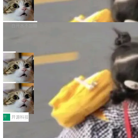
通过拉取过去一年内（从 PG 18 Beta1 时间点
和休闲娱乐竞争时间。" 这是 libexpat 维护者 S
的图像元素不在同一个子树中，则它们将不再关
至今）的所有 commit，同样交由 AI 分析提炼。
Firefox 153.0.3 发布
ebastian Pipping 写在博客里的话。8 月 4 日，
联 加...
经过人工复核，准确度令人满意。这一方法也为
他宣布了一个新消息：从 2026 年 8 月 1 日起，
Firefox 153.0.3 现已发布，具体更新内容如
社区爱好者提供了高效跟踪新版本的思路。
他可以全职维护 libexpat 了，最长 6 个月。发
下： New Smart Window 包含多项增强功能：
白开水不加糖
工资的是慕尼黑市政府。 libexpat 是一个 C99
<ul> <li>现在建议列表会显示更多结果，方便用
编写的流式 XML 解析器，MIT 许可证。和 libx
Cloudflare Computer 开源：你的 Age
户查找历史记录和切换到已打开的标签页。（<a
nt 需要一台电脑，而不是一个容器
ml2 一样，它是世界上使用最广泛的 XML 解析
href="https://bugzilla.mozilla.org/show_bug.c
Cloudflare 开源了名为 @cloudflare/computer
库之一。你的操作系统、浏览器、无数的基础设
gi?id=2019042">Bug&nbsp;2019042</a>）</l
的 npm 包。项目的核心论点是：容器不适合 Ag
局
施软件，很可能都在用它。而过去十年，维护它
i> <li>现在，助手可以直接使用 Exa 的网络搜索
ent 计算。真正适合的，是 Isolate。 Cloudflare
的人一直在用业余...
结果回答问题，而无需将问题转交给搜索引擎。
OpenAI 公开邮件和聊天记录回应苹果
工程师在这件事上没什么可谦虚的——他们用 W
诉讼，称“Apple is getting this wron
（<a href="https://bugzilla.mozilla.org/show_
orkers 跑了十年 Isolate。用 CEO Matthew Pri
上个月，苹果一纸诉状把 OpenAI 告上法庭，指
g”
bug.cgi?id=204...
nce 的话说：「我们一生都在用 Isolate 运行代
控其挖角苹果前员工并窃取商业秘密。苹果的诉
局
码，而 AI Agent 不需要容器，它们需要的是 Iso
状把 OpenAI 描述成一个系统性地从前东家挖
late。」 容器为什么不合适 容器的问题在于启动
HUAWEI MatePad Edge上架WorkBu
人、套取机密信息的对手。 OpenAI 没发律师
ddy鸿蒙PC版，说话就能干活的AI办公
和销毁都太重了。一个 Agent 要执行的任务可能
函，也没选择庭外沉默。它在官网贴了一篇博
全能AI工作台WorkBuddy鸿蒙PC版上架HUAWE
搭子
只需要几毫秒的 CPU 时间，但容器从冷启动到
文，标题只有六个字：Apple is getting this wro
I MatePad Edge应用市场，直接下载即可使
开
开源科技
就绪要花数秒。如果未来有十...
ng。 然后，它把邮件往来和 iMessage 聊天记
用，与鸿蒙电脑上的体验一致。值得一提的是，
录全贴了出来。 他发错人了 苹果外部律师 Gabr
FFmpeg 9.0 发布：代号“Lei”，以此纪
这是目前市面上唯一支持平板接入WorkBuddy P
念中国开发者雷霄骅
iel Gross 来自 Weil 律所，2 月 23 日下午 5:53