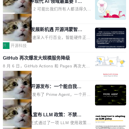
业化营销服务的需求从未如此迫切。 但市场扩容
xAI 前工程师评现代 AI 领域最重要 Top
n 这条推文引发了广泛讨论。他不是在说风凉
巧机身有效提升市面主流标准A...
3 开源项目
的同时,服务商的竞争逻辑正在改变。2026年Top
话，他是说出了一个圈内人尽皆知但很少公开捅
Flash Attention 2 可能比我们所有人都活得久。
Agency年度合辑的观察指出,“产品”这个离消费
破的事实。 Jordan 随后补充了一句软化声明：
这句话不是来自某个技术博客，而是出自 Hieu
局
者最近的载体,在整个品牌营销层面的权重显著变
「我不认为这些会议上大部分论文都在过度宣传
Pham 的一条推文。Hieu Pham 是谁？他是 xAI
高了。全域营销服务商的竞争正在从规模转向深
或造假。问题是，作为读者，如果你筛选出那些
共商智能硬件发展新机遇 开源鸿蒙智能
的早期工程师之一，在 Grok 训练基础设施团队
度,案例厚度、全域覆盖、多线协同...
硬件开发者日杭州站即将举行
看起来最令人兴奋的论文，那它们大部分都是过
工作过。近日他在 X 上发了一条帖子，列出了他
随着万物智联加速深入千行百业，智能硬件正从
度宣传的。」 这才是真正的痛点。不是所有论文
认为现代 AI 领域最重要的三个开源项目。 第一
单点设备迈向智能化、网联化、协同化发展。作
开
开源科技
都有问题，是最吸引眼球的那批论文最有问题。
个名字毫无悬念：Flash Attention 2。 Hieu 的
为面向全场景、跨终端的分布式操作系统，开源
他引用的帖子来自 Mathew Shen，一位 ICLR 2
理由很具体。FA 系列不需要解释，但 FA2 是他
GitHub 再次爆发大规模服务降级
鸿蒙通过统一技术底座和分布式能力，为不同类
026 的读者：「看了篇 ...
认为最重要的一个——复杂度恰到好处，刚好能
型智能设备的开发、连接与互联提供关键支撑，
8 月 6 日，GitHub Actions 和 Pages 再次大规
驱动你去学 CuTe，但还没被那些"邪恶的" Hopp
也为产业链企业探索产品创新与商业增长打开新
模服务降级，Actions 完全不可用超过 5 小时，
局
er++ 优化所淹没，足够容易修改和适配。 更关
的空间。 8月14日，开源鸿蒙智能硬件开发者日
webhook 停发，连自托管 runner 也因调度层故
键的是 FA2 的持久性...
（OHDD：OpenHarmony Hardware Develope
Prime Agent 开源发布：一个能自我改
障无法工作。Pages、Copilot code review、C
进的编程 Agent，ARC-AGI 3 超越人类
r Day）将在杭州启航。活动面向智能硬件产业
opilot coding agent 全部受影响。从检测到完全
Prime Intellect 发布了 Prime Agent，一个开源
专家基线
链企业和开发者，邀请行业专家与资深技术顾
恢复，大约 12 小时。 这是 2026 年 8 月的第六
的编程 Agent Harness，核心设计围绕两个抽
局
问，围绕开源鸿蒙技术能力、设备适配、芯片适
起事故，其中四起与 AI/Copilot 服务相关。 Git
象：Recursive Language Model（RLM）和 C
配、功耗与稳定性调优、兼容性测评及统一互联
Rust 项目团队宣布 LLM 政策：不禁
Hub 员工 kdaigle 在 HN 讨论中贴出了一组数
ontinual Harness。在 ARC-AGI 3 基准测试
等内容展开系统讲解和实战交流，帮助企业进一
止，但你要承认哪些代码不是你写的
据：2025 年全年 10 亿次 commit。现在，每周
上，Prime Agent + Opus 5 的组合达到了 95.
Rust 语言项目正式通过了一项 LLM 使用政策，
步了解开源鸿蒙在智能...
2.75 亿次，全年预计 140 亿次。GitHub...