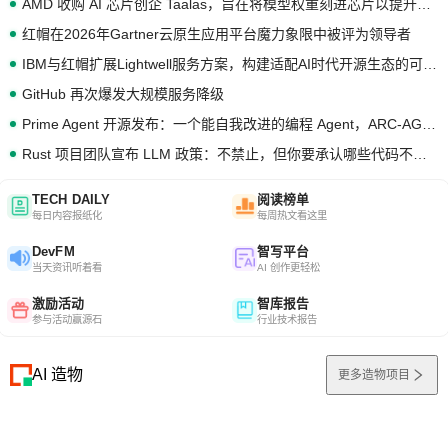
AMD 收购 AI 芯片创企 Taalas，旨在将模型权重刻进芯片以提升推理性能
红帽在2026年Gartner云原生应用平台魔力象限中被评为领导者
IBM与红帽扩展Lightwell服务方案，构建适配AI时代开源生态的可信基础设施
GitHub 再次爆发大规模服务降级
Prime Agent 开源发布：一个能自我改进的编程 Agent，ARC-AGI 3 超越人类专家基线
Rust 项目团队宣布 LLM 政策：不禁止，但你要承认哪些代码不是你写的
TECH DAILY
阅读榜单
每日内容报纸化
每周热文看这里
DevFM
智写平台
当天资讯听着看
AI 创作更轻松
激励活动
智库报告
参与活动赢源石
行业技术报告
AI 造物
更多造物项目