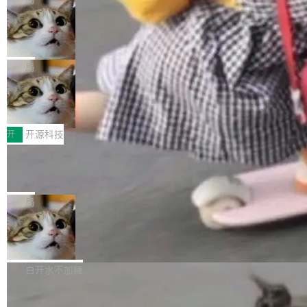
现实 过去两年，CIO们的焦虑清单上多了两项：
设置，如果用布尔值 + 可空字段来表示——bool
个"AI 知识库 + 聊天机器人"——每个大厂都在
一是如何让大模型和智能体应用安全地从PoC走
ean 表示是否可切换，nullable 的默认模式、浅
Deno 团队开源 Celld，可自托管的分
做，没什么新鲜的。 但 Kenton Varda 在 Twitte
向生产，二是如何让测试团队跟得上AI应用...
布式 Durable Objects
色方案、深色方案——会产生大量无意义的组
r 上把事情说清楚了： 今天我们发布了 Cloudfla
Ryan Dahl 领导的 Deno 团队推出了最新开源项
合。方案缺了、配置冲突了、全 null 了。要知道
re OS，一个带连接器的聊天机器人，跟其他所
目 Celld，一个能在自己机器上运行 Cloudflare
局
哪些组合有效，作者说，你得靠"文档、校验、或
有科技公司做的一样。只不过，实际上它不一
Workers 和 Durable Objects 的守护进程。 设
者部落知识"。 换个写法。Rust 的 enum，两个
样。这是 Sandstorm.io 的重制版，我十年前的
鲁大师7月新机性能/流畅/AI榜：vivo夺
计思路很直接：每个对象是一个独立的 SQLite
变体：Switchable...
性能、流畅双第一，三星Galaxy Z系列
那个创业公司。不同的是，这次它构建在 Cloudf
数据库，按名称寻址，复制到你自己的 S3 兼容
2026年7月的手机市场，由于存储等硬件成本暴
新折叠缺席
lare Workers 上——我花了九年时间搭建的平台
存储库里。节点之间只通过这个存储库协调——
增，手机厂商的日子也不好过啊，新机速度明显
开
开源科技
——并且深度集成了 AI。这基本上是我十年秘密
没有控制平面，没有共识协议。每个对象自带一
放缓，因此硝烟味淡了许多。新机参数规格除开
计划的顶峰。 十年前，Ken...
个小型数据库，应用天然按分片构建，单个数据
Zed 推出 DeltaDB，一个记录 commit
高价的三星折叠（三星Galaxy Z Fold8 Ultra / Z
之间所有操作的版本控制系统
库的竞争和爆炸半径问题在设计层面就被消除
Fold8 / Z Flip8）外，其余要么是中低端机器，
Zed 编辑器团队发布了新项目——DeltaDB，一
了。 闲置的 cell 会休眠到几乎不占资源。当 cel
例如iQOO Z11i、REDMI Note 17、REDMI No
个在 git commit 之间记录每一次编辑操作的版
局
l 迁移或唤醒时，新宿主从 S3 恢复 SQLite 数据
te 17 Pro、OPPO K15，要么是vivo X300 E这
本控制系统。目前处于 Early Access 阶段。 De
库继续执行。存储库是持久化的唯一真相...
样的次旗舰。 Galaxy Z Fold8 Ultra / Z Fold8 /
SpaceXAI 单季资本开支达 183 亿美元
ltaDB 的核心思路直接写在 landing page 最显
Z Flip8三款折叠屏新机均在7月22日发布，且全
眼的位置：「Software is made between com
根据风险投资人Tomer Tunguz 博客（VC 分
部搭载骁龙8 Elite Gen5 for Galaxy，它们本该
mits」——软件是在 commit 之间写出来的。git
析）披露的最新分析与第二季度业绩报告，Spac
白开水不加糖
是7月性...
只记录了你提交的最终状态，但真正的工作过程
eXAI在上个季度的总资本支出飙升至183.7亿美
——打字、删改、试错、agent 对话——都在 co
Meta 发布终端编程 Agent“Muse Cod
元。其中，绝大部分资金被直接用于 AI 领域，