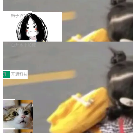
展开启新的篇章。
滞，过去三个月内没有任何条目完成更新，用户
如果你在 Spring Boot 里做过国际化，流程大概
提交的编辑请求也长期处于待处理状态。 Groki
是这样的：配 MessageSource 的 Bean、写 R
梅子酒好吃
pedia 于去年底上线，定位为由人工智能生成内
eloadableResourceBundleMessageSource、
容的百科平台，被马斯克视为传统众包百科网站
Apache Doris 4.1 全面增强 Iceberg：
声明 LocaleResolver、注册 LocaleChangeInt
支持 UPDATE、MERGE INTO 与 Iceb
维基百科的替代方案。Lawfare 调查发现，无论
erceptor…五六步之后才能看到第一行翻译文
Apache Doris 4.1 要补齐的，正是缺失的那一
erg V3
热门页面还是低关注度页面，均未出现近期更
本。 Solon 换了个方式。整个 i18n 模块围绕三
半。在已有查询能力的基础上，Doris 进一步支
白开水不加糖
新，相关问题并非局限于特定领域，而是在不同
个解析器、一个注解、一个工具类展开——没有
持了 UPDATE、DELETE、MERGE INTO 等数
主题和访问量页面中普遍存在。 调查人员最初认
XML、没有拦截器注册、没有样板配置。 资源
Testin XAgent：CIO智能测试落地指南
据修改操作、完整的表结构管理与分区演进，以
为，Grokipedia可能只是限...
文件的约定 把文件放到 resources/i18n/ 下： r
及 rewrite_data_files、expire_snapshots 等日
7月30日，TiD2026质量竞争力大会在北京中关
esources/i18n/messages.properties ...
常维护操作，并完整支持 Iceberg V3 格式。
村国家自主创新示范区会议中心开幕。本届大会
开
开源科技
由中关村智联软件服务业质量创新联盟主办，以
让非法状态不可表示：一篇关于 ADT
“智构可信·质创未来——AI原生时代的质量新范
的帖子在 Reddit 火了
式”为主题，直面AI从实验室走向规模化产业落地
有一种东西，一旦用过就回不去了。Alex Fedos
的核心质量命题。会上，《2026智能研发生产力
eev 管它叫"软件设计的基石"。 他说的东西不新
局
工具选型手册》发布，Testin云测的Testin XAge
鲜——代数数据类型（ADT），尤其是和类型
Cloudflare 开源内部企业 AI 平台 Clou
nt智能测试系统入选AI测试领域代表产品。对CI
（sum type）。但他说清楚了一件事：这不是类
dflare OS
O而言，这提示了一个转变：AI测试正在从效率
型系统的学术体操，是日常编码的思维方式。 文
Cloudflare 发布了一个开源项目 Cloudflare O
工具升级为企业的质量基础设施。 CIO面对的新
章从一个简单的例子切入。一个网站的深色主题
S。如果你只看官方博客，你会觉得这是又一
局