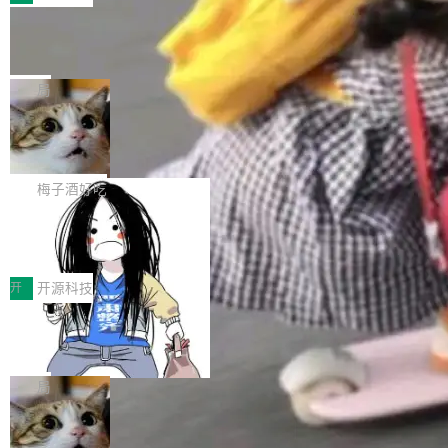
件。 腾讯网平团队在UCL-MPComm中实现了一
型或企业内部部署模型提升研发效率。但随着 AI
各领域的应用成果，覆盖技术底座、行业赋能、
个独立于业务线程的全局通信引擎（Engine），
Coding 从个人辅助工具逐步走向团队级、组织
Jeff Dean 离开 Google：一个时代的结
产品应用、支撑保障、专题等五大方向。深信服
并实...
束，一个实验室的开始
级应用，企业在规模化落地过程中，对安全性、
AI算力网关（AI创新平台）成功入选！ 随着各行
Google 员工编号 20。MapReduce 作者之一。
可控性和代码质量提出了更高要求。 首先是数据
各业的Agent走向规模化建设，算力构成形态逐
Bigtable 作者之一。TensorFlow 的作者之一。
局
安全与合规要求。对于大多数普通研发场景，公
渐丰富，用户关注的重点也在发生变化：不只是
Gemini 的架构师。Google 首席科学家。 Jeff D
有云模型能够满足快速试用和效率提升的需求。
让AI用起来，还要进一步看清混合算力时代下，
🔥 SolonCode v2026.8.4 发布：界面
ean 在 Google 工作了 27 年后，宣布离职。 他
但对于金融、能源、医疗等对数据安全要求较...
字体可调、22 种语言、记忆搜索增强
Token花在哪里、算力是否被充分利用，以及持
不是一个人走。一同离开的还有 Sanjay Ghema
打开终端就能上岗的全中文编码智能体，这一轮
续增长的AI成本该如何优化。 深信服AI算力网关
wat（Google 员工编号 23，Jeff Dean 二十多
把「看得清、用母语、记得住」三件事一次补
梅子酒好吃
正是围绕这些实际问题，从Token治理和成本治
年的编程搭档，MapReduce 和 Bigtable 的共同
齐。 SolonCode 是什么 SolonCode 是杭州无
理两个方面，让用户的每一份算力都看得清、管
作者）、Quoc Le（Google 大脑核心成员，Se
让“代码语义理解”深度释放AI Coding
耳科技研发的企业级终端编码智能体——一位全
得住、用得稳、省得下、更安全！ 一、从现在开
价值潜能：华为云码道（CodeArts）
q2Seq 和 DocAI 的共同发明人）以及 Oriol Vin
中文驱动的数字员工，自主理解需求、规划步
一、代码仓深度理解技术的作用与价值 在软件工
始，Token使用一目...
代码仓技术解析
yals（Gemini 联合负责人，AlphaSta...
骤、编写代码。不挑模型、不挑平台，curl 一行
程实践中，代码仓是企业核心知识资产的主要载
开
开源科技
装完即用。 开源地址：Gitee · GitCode · GitHu
体。企业级代码仓库通常包含数十万乃至数百万
b 安装 支持 Java 8+（8~26）、macOS / Linu
一条“删库”命令跑 17 小时，算法工程
个文件，其规模远超单次模型调用可承载的上下
师删光 89TB 数据只为干私活
x / Windows / Harmony PC。 # macOS / Linu
文窗口。随着项目规模的持续扩张与代码历史的
最高人民检察院8月4日公布了一起案件：北京一
x / Harmony PC curl -fsSL https://solon.noea
不断累积，代码仓中的模块关系、接口契约、业
名90后算法工程师王某，为了给自己接的私活腾
局
r.org/solon...
务逻辑等关键信息往往分散于数十乃至数百个文
服务器空间，删光了公司AI游戏部门的全部核心
件之中，形成高度复杂的知识关联网络。传统的
Cloudflare 分享推理优化实践：KV ca
数据。 王某2024年1月入职东城区某科技公司AI