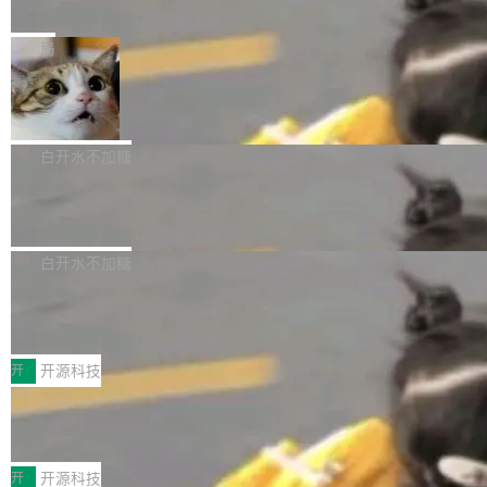
e” 和 Muse Spark 1.2 模型
mmit 之间的空隙里丢失了。 DeltaDB 要做的就
金额高达158.3亿美元，这一单项投入已经逼近
Meta 今天发布了两款 AI 产品：Muse Code，
是把这段空隙补上。 回退到任何一次编辑：Delt
微软同期总资本开支的四成。 与亚马逊、Alpha
一个在终端里运行的编程 agent；Muse Spark
局
aDB 捕获 commit 之间的每一次操作，...
bet、微软以及 Meta 等传统科技巨头相比，Spa
1.2，驱动这个 agent 的新模型。一句话概括：
ceXAI的资金消耗速度尤为引人瞩目。然而，支
美团开源 LoHoSearch，用知识图谱校
你可以用 curl -fsSL https://dev.meta.ai/install.
准 AI 能力认知
撑庞大支出的资金来源却呈现出截然不同的面
sh | bash 安装一个能在大项目里自动规划、写
机器出题的前提，是让机器拥有全局视野。整个
貌。数据显示，微软和 Meta 主要依托充沛的经
代码、验证结果的 AI 终端工具。 据介绍，Muse
构建流程可以分为四个环节：建图 → 控制难度
白开水不加糖
营现金流来覆盖资本开支，其资本支出覆盖率分
Code 是 Meta 的编程 agent 产品。它和市场上
→ 质量把关 → 数据概览。
别达到155% 和106%;而SpaceXAI的经营现金
腾讯开源 UCL-MPComm 通信库
已有的终端编程 agent 在设计理念上有几个明显
流仅能覆盖资本开支的12...
的差异点。 异步后台 agent：Muse Code 有一
腾讯网平团队宣布开源了 UCL-MPComm 通信
个主 agent 循环，外加一组后台 agent。这些后
库，并将作为transport接入Mooncake TENT。
白开水不加糖
台 agent...
该通信库针对AI Memory池化场景的数据传输需
CoStrict入选工信部2025人工智能应用
求进行了深度优化，能够实现数据中心内大规模
典型案例
计算节点间多种内存类型的高性能通信。 UCL-
近日，工信部科技司公示《2025人工智能应用典
MPComm将作为一种传输引擎接入Mooncake T
型案例入选名单》，深信服“面向企业研发场景的
开
开源科技
ENT，实现零拷贝传输性能提升30%、非零拷贝
开源 AI 编程平台 CoStrict 应用”凭借卓越的技术
传输性能最高提升5倍。UCL-MPComm底层基
深信服AI算力网关入选工信部人工智能
创新与落地成效成功入选。 全链路私有化部署，
应用典型案例！
于自研UCL-Engine通信引擎，后续腾讯网平将
助力企业AI研发安全落地 当前，越来越多企业已
前不久，工业和信息化部正式发布《2025年人工
持续开源更多基于UCL-Engine的高性能通信组
经开始引入 AI Coding 工具，通过调用公有云模
智能应用典型案例名单》，集中展示人工智能在
开
开源科技