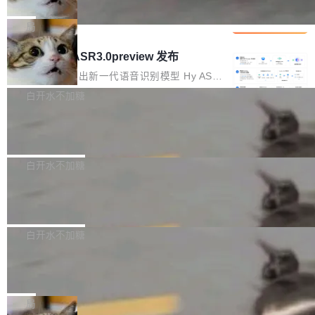
che 量化 + 权重压缩，吞吐量提升 4
代码检索手段（如关键词匹配、目录遍历）仅能
短剧部门，有互联网大厂背景。在公司内部架构
Kimi 和 GLM 是当前最强的大模型系列之一，但
1%，成本降 30%
在语法层面完成文本定位，难以触及代码的语义
调整期间，部门三次通知全员将数据从A集群迁
它们有一个共同的问题：太吃显存了。月之暗面
局
内涵与结构关联，导致开发者使用代码智能体在
移到B集群，王某都回复了"收到"。 他没有迁移
的 Kimi K 系列和智谱的 GLM 都是长上下文、M
理解大规模代码仓时面临显著"代码仓理解"瓶
腾讯混元 Hy ASR3.0preview 发布
数据。2024年9月3日下午4点，他使用此前登录
oE 架构的大模型，好用到让人上瘾，但 GPU 显
颈。 代码仓深度理解服务（以下简称" CodeBas
的账号密码进入A集群，输入了一条被程序员圈
存永远不够用。 Cloudflare 的 Workers AI 团队
腾讯混元正式推出新一代语音识别模型 Hy ASR
e深度理解服务"）是华为云码道（CodeA...
称为"删库跑路"的命令——最高管理员权限、无
一直在跑这些模型的推理。他们在官方博客上发
3.0preview。基于最新一代大语言模型 Hy3 的
白开水不加糖
需确认、强制递归删除。17个小时后，运维人员
了一篇技术文章，详细拆解了三种让大模型在 G
语言理解能力，以及融合了高精度语音识别与深
发现异常并中止进程时，89TB数据已经没了。
Pale Moon 34.3.2 发布，苍月浏览器
PU 上跑得更省、更快的技术手段——KV cache
度语义理解能力，实现了语音识别能力的全面升
删掉的是AI游戏部门的全部开发文件，包括公司
量化、模型权重压缩、以及共享 KV cache 的完
级。 根据介绍，Hy ASR3.0preview 目标在于：
Pale Moon 34.3.2 现已发布，这是一个安全更
自研的多个文生3D和...
整性保护。效果是：吞吐量提升 41%，每 token
让语音识别不再只是听清，而是真正听懂。通过
新和少量网页兼容性修复版本。 Changes/fixe
白开水不加糖
成本降低 30%，精度不变。 FP8 省的不仅是显
先理解你的语境和意图，再把准确的文字直接给
s： 实现了URL.Parse()便捷功能 对浏览器内部
存 KV cache 是推理时最吃显...
到你。从“逐字转写、单点优化”演进为“理解语
PostgreSQL 18/19 新特性深度解读
函数添加了多项边界检查，以避免潜在的越界访
境、兼容场景、一键直出”。 Hy ASR 3.0 previe
问、下溢和溢出。（DiD） 修复了加载和解析内
演讲者分享了一个有趣的实践：面对 PG 18 已
w 不要求标准普通话，方言识别覆盖粤语、吴语
容提供的字体时出现的几个问题 为避免音频加
发布的 Release Notes，他利用 AI 工具（如 Co
白开水不加糖
等 10 大方言片区和 20 余个二级小片区。在开
载、处理和播放过程中可能出现的一系列错误，
pilot）对数千条 commit 日志进行自动分析，先
源评测集中，Hy ASR 3.0 preview 在多语种的
对音频采样频率设定了下限 采样率低于 8kHz
慕尼黑市政府为全职开源项目维护者提
让模型总结出三十余条潜在特性，再逐条要求生
WER（...
供资助
（通常被认为是 "telephone"/"walkie-talkie" 音
成详细解释和代码校验，最终筛选出对用户体感
"在过去大约 10 年的大部分时间里，libexpat 的
质的最低采样率）的音频格式将被拒绝 修复了 C
最强的若干项。对于尚未正式发版的 PG 19，则
维护工作一直与我的日常工作、家务、社交生活
局
SS 圆角虚线样式中可能存在的问题 如果表单中