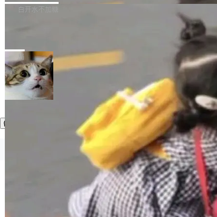
正，才能成为机器能理解的高质量数据。医学影
理工具。它可以查看，转换，编辑和分类所有主
白开水不加糖
像AI落地最昂贵的环节，不是算法，是专业医生
流格式的电子书。Calibre 是个跨平台软件，可
的时间。 张医生是某三甲医院放射科副主任医
SwiftUI 问世七年了，为什么开发者还
以在 Linux、Windows 和 macOS 上运行。 Cal
师，牵头一项腹部肌肉影像课题。他需要在数百
在骂它？
ibre 9.12 现已正式发布，此次更新内容如下：
Yakov Manshin 发了一期长达 40 分钟的 YouT
张CT影像上完成像素级精细分割，让系统"...
新功能 macOS：在 Connect/Share 按钮中添加
ube 视频，标题是"SwiftUI 七年后：一个平庸的
局
通过 AirDop 共享书籍的功能 Content server：
故事"。视频核心观点很简单：SwiftUI 发布七年
支持可向服务器后端添加新端点的插件 Edit boo
了，仍然像一个永久公测版。 Manshin 从数据
k：Compress images：添加将 GIF 图像转换为
流、布局系统、API 稳定性、性能、跨平台五个
加载更多
JPEG/WebP 的选项 ToC Editor：添加一个按
维度逐一批判了 SwiftUI。最让人印象深刻的一
钮，用于对目录中的条目进...
个论据是：苹果官方的 SwiftUI 教程项目 Land
marks，用最新 Xcode 在最新 macOS 上构建
运行，出来的效果是坏的——侧边栏按钮大小不
一，界面错位。他说这个问题"两年前就发现了，
©OSCHINA(OSChina.NET)
京ICP备2025119063号
至今没变"。 数据流方面，Manshin 指出 SwiftU
I 的属性包装器演进史...