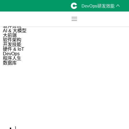
DevOps研发效能
综合
开源资讯
软件资讯
AI & 大模型
大前端
软件架构
开发技能
硬件 & IoT
DevOps
程序人生
数据库
1