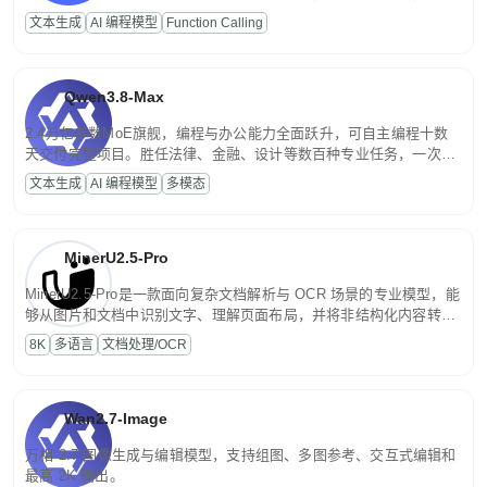
高并发、轻量化任务，适合日常对话、内容创作、基础 RAG、批量
文本生成
AI 编程模型
Function Calling
文案处理等普惠刚需场景。
Qwen3.8-Max
2.4万亿参数MoE旗舰，编程与办公能力全面跃升，可自主编程十数
天交付完整项目。胜任法律、金融、设计等数百种专业任务，一次对
话端到端交付生产级成果。原生视觉理解贯穿规划、执行与验证全流
文本生成
AI 编程模型
多模态
程，支持超长文档与长视频的深度语义解析。长程任务中自主规划与
闭环迭代，持续进化。
MinerU2.5-Pro
MinerU2.5-Pro是一款面向复杂文档解析与 OCR 场景的专业模型，能
够从图片和文档中识别文字、理解页面布局，并将非结构化内容转换
为便于存储、检索和二次处理的结构化结果。
8K
多语言
文档处理/OCR
Wan2.7-Image
万相 2.7 图像生成与编辑模型，支持组图、多图参考、交互式编辑和
最高 2K 输出。