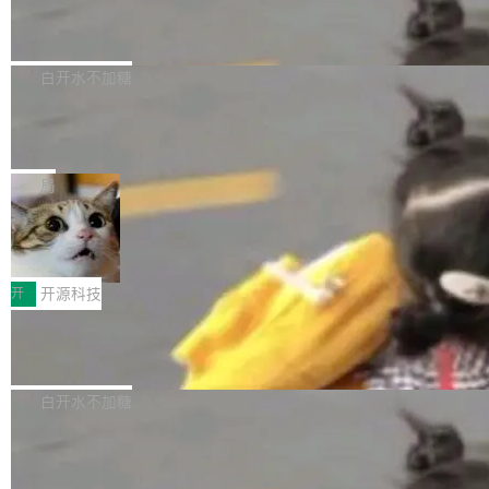
6的终端设备已突破7000万台，注册开发者数量
zen 9000/8000/7000系列处理器，并针对X3D
Dgraph v25.4.0 发布，具有图形后端的
窗口推了又推。好到合进 main 分支的代码，我
已突破 1100 万。随着鸿蒙生态汇聚越来越多的
原生 GraphQL 数据库
处理器特性进行平台级优化。其搭载X3D鸡血模
们自己都没看完。 这事不是个例。GitLab 调研
Dgraph 是一个水平可扩展的分布式 GraphQL
高质量游戏...
式2.0，可根据不同使用场景释放处理器潜力，
过 1528 名开发者，85% 说 AI 把瓶颈从写代码
数据库，有一个图形后端。作为一个原生的 Gra
白开水不加糖
帮助玩家在游戏与高负载应用中获得更充分的性
转移到了审代码。 写代码有人替你干了。但审代
phQL 数据库，它严格控制数据在磁盘上的排列
能表现。 在核心规格方面，B850 AO...
码、把关发版这两道关，还得靠人肉扛。 V5.0
竹知了：一个零依赖的单文件 HTML，
方式，以优化查询性能和吞吐量，减少集群中的
把儿时竹蝉玩具搬进浏览器
想让 AI 一起盯。
磁盘寻道和网络调用。 Dgraph v25.4.0 现已发
竹知了（zhuzhiliao）是那种小时候路边摊上几
布，具体更新内容包括： feat(zero)：Zero 现
块钱的玩意儿——一根小竹签，一个竹筒，一头
局
支持 --security superflag（token=...;whitelist
系着涂了松香的线。甩起来，竹膜震动，发出“哇
=...），与 Alpha 版本的格式一致，并据此对其
30倍效率升级：解锁医学影像数据要素
——哇”的蝉鸣声。实物越来越难找了，有开发者
价值化的真实路径
管理 HTTP 端点进行授权。 <blockquote> <p>
把它做成了 Web 玩具，放在 zhuzhiliao.imsai.c
完成一例腹部CT影像标注，张医生过去需要约1
<span><strong>警告：</strong>&nbsp;Zero
c 上，并在 GitHub 开源。 玩法很简单：按住屏
20个小时。他必须在数百张连续影像上，一笔一
开
开源科技
的 admin ...
幕画圈，或者直接甩手机。页面会实时显示转速
笔勾画边界，一层一层识别肌肉组织。如今，使
（圈/秒），声音来自真实竹知了录音的 1.72 秒
Apache Dubbo-go v3.3.2 正式发布
用东软飞标医学影像标注平台，同样的工作缩短
采样，无缝循环。音频解码失败时，还有一套合
至4小时，效率提升30倍。 这组数字背后，改变
这个版本面向生产环境，重心在内核稳定性。我
成兜底——锯齿波振荡器模拟脉冲，并联带通共
的不只是速度，而是把医学影像转化为AI能力的
们彻底收敛了旧配置体系，扩展了 Triple 协议与
白开水不加糖
振峰模拟竹膜和筒腔共鸣。 技术细节上，物理引
路径真正打通了。 大型医院积累的影像数据规模
泛化调用能力，加强了应用级元数据和服务治
擎是绳系质点模型：重力、弹性绳（只拉不
庞大，但不能直接用于训练模型。器官、病灶和
Calibre 9.12 发布，功能强大的开源电
理，同时集中修了并发安全、资源泄漏和热路径
推）、空气阻力，1/240 秒定步长积...
子书工具
组织边界，必须由专业医生逐层识别、标记和校
性能问题。
Calibre 开源项目是 Calibre 官方出的电子书管