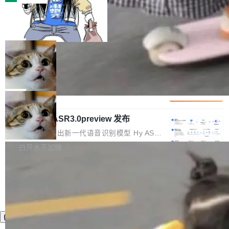
装完即用。 开源地址：Gitee · GitCode · GitHu
体。企业级代码仓库通常包含数十万乃至数百万
b 安装 支持 Java 8+（8~26）、macOS / Linu
一条“删库”命令跑 17 小时，算法工程
个文件，其规模远超单次模型调用可承载的上下
师删光 89TB 数据只为干私活
x / Windows / Harmony PC。 # macOS / Linu
文窗口。随着项目规模的持续扩张与代码历史的
最高人民检察院8月4日公布了一起案件：北京一
x / Harmony PC curl -fsSL https://solon.noea
不断累积，代码仓中的模块关系、接口契约、业
名90后算法工程师王某，为了给自己接的私活腾
局
r.org/solon...
务逻辑等关键信息往往分散于数十乃至数百个文
服务器空间，删光了公司AI游戏部门的全部核心
件之中，形成高度复杂的知识关联网络。传统的
Cloudflare 分享推理优化实践：KV ca
数据。 王某2024年1月入职东城区某科技公司AI
che 量化 + 权重压缩，吞吐量提升 4
代码检索手段（如关键词匹配、目录遍历）仅能
短剧部门，有互联网大厂背景。在公司内部架构
Kimi 和 GLM 是当前最强的大模型系列之一，但
1%，成本降 30%
在语法层面完成文本定位，难以触及代码的语义
调整期间，部门三次通知全员将数据从A集群迁
它们有一个共同的问题：太吃显存了。月之暗面
局
内涵与结构关联，导致开发者使用代码智能体在
移到B集群，王某都回复了"收到"。 他没有迁移
的 Kimi K 系列和智谱的 GLM 都是长上下文、M
理解大规模代码仓时面临显著"代码仓理解"瓶
数据。2024年9月3日下午4点，他使用此前登录
腾讯混元 Hy ASR3.0preview 发布
oE 架构的大模型，好用到让人上瘾，但 GPU 显
颈。 代码仓深度理解服务（以下简称" CodeBas
的账号密码进入A集群，输入了一条被程序员圈
存永远不够用。 Cloudflare 的 Workers AI 团队
腾讯混元正式推出新一代语音识别模型 Hy ASR
e深度理解服务"）是华为云码道（CodeA...
称为"删库跑路"的命令——最高管理员权限、无
一直在跑这些模型的推理。他们在官方博客上发
3.0preview。基于最新一代大语言模型 Hy3 的
白开水不加糖
需确认、强制递归删除。17个小时后，运维人员
了一篇技术文章，详细拆解了三种让大模型在 G
语言理解能力，以及融合了高精度语音识别与深
发现异常并中止进程时，89TB数据已经没了。
PU 上跑得更省、更快的技术手段——KV cache
度语义理解能力，实现了语音识别能力的全面升
删掉的是AI游戏部门的全部开发文件，包括公司
量化、模型权重压缩、以及共享 KV cache 的完
级。 根据介绍，Hy ASR3.0preview 目标在于：
自研的多个文生3D和...
整性保护。效果是：吞吐量提升 41%，每 token
让语音识别不再只是听清，而是真正听懂。通过
成本降低 30%，精度不变。 FP8 省的不仅是显
先理解你的语境和意图，再把准确的文字直接给
存 KV cache 是推理时最吃显...
到你。从“逐字转写、单点优化”演进为“理解语