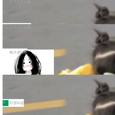
一个回归问题，该问题导致拉取镜像时会拒绝包
e 孵化器项目管理委员会（IPMC）投票中获得
白开水不加糖
pSeek作为与宇树科技具备战略合作关系的企
含绝对 hardlink 目标的镜像（此类镜像由某些镜
全票通过，随后获 Apache 软件基金会董事会批
业，获配股份数量占本次发行数量的2.31%。 除
马斯克 AI 百科项目 Grokipedia 被曝数
像构建工具生成）。moby/moby#53305 修复了
准。今天，Apache 软件基金会正式宣布 Apach
DeepSeek外，腾讯旗下上海启善投资有限公司
月未更新
Docker Engine 29.7.0 中引入的一个回归问
e Fluss 孵化毕业，成为 Apache 顶级项目（TL
埃隆·马斯克推出的AI百科项目 Grokipedia 被曝
获配9...
题，该问题可能导致在旧版 Linux 内核...
P）！这一里程碑不仅标志着 Fluss 迈入新的发
长期停止内容更新，未能实现其作为“AI版维基百
白开水不加糖
展阶段，也将进一步推动流式存储、实时湖仓与
科”替代品的目标。 据 Lawfare 最新调查，自今
AI 数据基础加速融合，为实时数据基础设施的发
Solon I18n：三种解析器，零样板代码
年4月以来，Grokipedia 页面更新功能基本停
展开启新的篇章。
滞，过去三个月内没有任何条目完成更新，用户
如果你在 Spring Boot 里做过国际化，流程大概
提交的编辑请求也长期处于待处理状态。 Groki
是这样的：配 MessageSource 的 Bean、写 R
梅子酒好吃
pedia 于去年底上线，定位为由人工智能生成内
eloadableResourceBundleMessageSource、
容的百科平台，被马斯克视为传统众包百科网站
Apache Doris 4.1 全面增强 Iceberg：
声明 LocaleResolver、注册 LocaleChangeInt
支持 UPDATE、MERGE INTO 与 Iceb
维基百科的替代方案。Lawfare 调查发现，无论
erceptor…五六步之后才能看到第一行翻译文
Apache Doris 4.1 要补齐的，正是缺失的那一
erg V3
热门页面还是低关注度页面，均未出现近期更
本。 Solon 换了个方式。整个 i18n 模块围绕三
半。在已有查询能力的基础上，Doris 进一步支
白开水不加糖
新，相关问题并非局限于特定领域，而是在不同
个解析器、一个注解、一个工具类展开——没有
持了 UPDATE、DELETE、MERGE INTO 等数
主题和访问量页面中普遍存在。 调查人员最初认
XML、没有拦截器注册、没有样板配置。 资源
Testin XAgent：CIO智能测试落地指南
据修改操作、完整的表结构管理与分区演进，以
为，Grokipedia可能只是限...
文件的约定 把文件放到 resources/i18n/ 下： r
及 rewrite_data_files、expire_snapshots 等日
7月30日，TiD2026质量竞争力大会在北京中关
esources/i18n/messages.properties ...
常维护操作，并完整支持 Iceberg V3 格式。
村国家自主创新示范区会议中心开幕。本届大会
开
开源科技
由中关村智联软件服务业质量创新联盟主办，以
让非法状态不可表示：一篇关于 ADT
“智构可信·质创未来——AI原生时代的质量新范