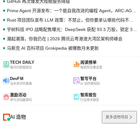
GitHub 再次爆发大规模服务降级
Prime Agent 开源发布：一个能自我改进的编程 Agent，ARC-AGI 3 超越人类专家基线
Rust 项目团队宣布 LLM 政策：不禁止，但你要承认哪些代码不是你写的
宇树科技 IPO 战略配售曝光：DeepSeek 获配 93.3 万股，锁定 36 个月
潮起潮落，你我仍在 | 2026 腾讯云粤港澳大湾区架构师峰会
马斯克 AI 百科项目 Grokipedia 被曝数月未更新
TECH DAILY
阅读榜单
每日内容报纸化
每周热文看这里
DevFM
智写平台
当天资讯听着看
AI 创作更轻松
激励活动
智库报告
参与活动赢源石
行业技术报告
AI 造物
更多造物项目