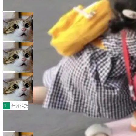
的帖子在 Reddit 火了
式”为主题，直面AI从实验室走向规模化产业落地
有一种东西，一旦用过就回不去了。Alex Fedos
的核心质量命题。会上，《2026智能研发生产力
eev 管它叫"软件设计的基石"。 他说的东西不新
局
工具选型手册》发布，Testin云测的Testin XAge
鲜——代数数据类型（ADT），尤其是和类型
nt智能测试系统入选AI测试领域代表产品。对CI
Cloudflare 开源内部企业 AI 平台 Clou
（sum type）。但他说清楚了一件事：这不是类
dflare OS
O而言，这提示了一个转变：AI测试正在从效率
型系统的学术体操，是日常编码的思维方式。 文
Cloudflare 发布了一个开源项目 Cloudflare O
工具升级为企业的质量基础设施。 CIO面对的新
章从一个简单的例子切入。一个网站的深色主题
S。如果你只看官方博客，你会觉得这是又一
局
现实 过去两年，CIO们的焦虑清单上多了两项：
设置，如果用布尔值 + 可空字段来表示——bool
个"AI 知识库 + 聊天机器人"——每个大厂都在
一是如何让大模型和智能体应用安全地从PoC走
ean 表示是否可切换，nullable 的默认模式、浅
Deno 团队开源 Celld，可自托管的分
做，没什么新鲜的。 但 Kenton Varda 在 Twitte
向生产，二是如何让测试团队跟得上AI应用...
布式 Durable Objects
色方案、深色方案——会产生大量无意义的组
r 上把事情说清楚了： 今天我们发布了 Cloudfla
Ryan Dahl 领导的 Deno 团队推出了最新开源项
合。方案缺了、配置冲突了、全 null 了。要知道
re OS，一个带连接器的聊天机器人，跟其他所
目 Celld，一个能在自己机器上运行 Cloudflare
局
哪些组合有效，作者说，你得靠"文档、校验、或
有科技公司做的一样。只不过，实际上它不一
Workers 和 Durable Objects 的守护进程。 设
者部落知识"。 换个写法。Rust 的 enum，两个
鲁大师7月新机性能/流畅/AI榜：vivo夺
样。这是 Sandstorm.io 的重制版，我十年前的
计思路很直接：每个对象是一个独立的 SQLite
变体：Switchable...
性能、流畅双第一，三星Galaxy Z系列
那个创业公司。不同的是，这次它构建在 Cloudf
数据库，按名称寻址，复制到你自己的 S3 兼容
2026年7月的手机市场，由于存储等硬件成本暴
新折叠缺席
lare Workers 上——我花了九年时间搭建的平台
存储库里。节点之间只通过这个存储库协调——
增，手机厂商的日子也不好过啊，新机速度明显
开
开源科技
——并且深度集成了 AI。这基本上是我十年秘密
没有控制平面，没有共识协议。每个对象自带一
放缓，因此硝烟味淡了许多。新机参数规格除开
计划的顶峰。 十年前，Ken...
Zed 推出 DeltaDB，一个记录 commit
个小型数据库，应用天然按分片构建，单个数据
高价的三星折叠（三星Galaxy Z Fold8 Ultra / Z
之间所有操作的版本控制系统
库的竞争和爆炸半径问题在设计层面就被消除
Fold8 / Z Flip8）外，其余要么是中低端机器，
Zed 编辑器团队发布了新项目——DeltaDB，一
了。 闲置的 cell 会休眠到几乎不占资源。当 cel
例如iQOO Z11i、REDMI Note 17、REDMI No
个在 git commit 之间记录每一次编辑操作的版
局