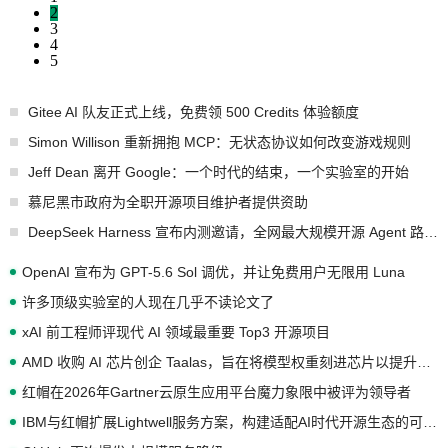
2
3
4
5
Gitee AI 队友正式上线，免费领 500 Credits 体验额度
Simon Willison 重新拥抱 MCP：无状态协议如何改变游戏规则
Jeff Dean 离开 Google：一个时代的结束，一个实验室的开始
慕尼黑市政府为全职开源项目维护者提供资助
DeepSeek Harness 宣布内测邀请，全网最大规模开源 Agent 路演现场诞生
OpenAI 宣布为 GPT-5.6 Sol 调优，并让免费用户无限用 Luna
许多顶级实验室的人现在几乎不读论文了
xAI 前工程师评现代 AI 领域最重要 Top3 开源项目
AMD 收购 AI 芯片创企 Taalas，旨在将模型权重刻进芯片以提升推理性能
红帽在2026年Gartner云原生应用平台魔力象限中被评为领导者
IBM与红帽扩展Lightwell服务方案，构建适配AI时代开源生态的可信基础设施