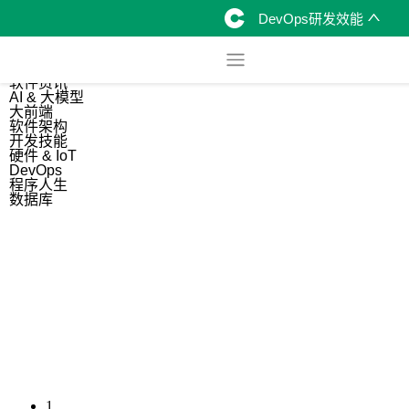
DevOps研发效能
综合
开源资讯
软件资讯
AI & 大模型
大前端
软件架构
开发技能
硬件 & IoT
DevOps
程序人生
数据库
1