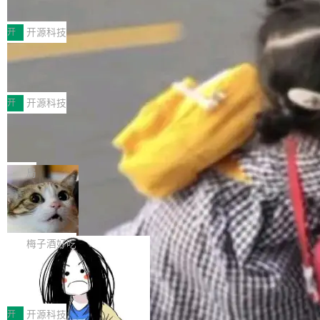
典型案例
计算节点间多种内存类型的高性能通信。 UCL-
近日，工信部科技司公示《2025人工智能应用典
MPComm将作为一种传输引擎接入Mooncake T
型案例入选名单》，深信服“面向企业研发场景的
开
开源科技
ENT，实现零拷贝传输性能提升30%、非零拷贝
开源 AI 编程平台 CoStrict 应用”凭借卓越的技术
传输性能最高提升5倍。UCL-MPComm底层基
深信服AI算力网关入选工信部人工智能
创新与落地成效成功入选。 全链路私有化部署，
应用典型案例！
于自研UCL-Engine通信引擎，后续腾讯网平将
助力企业AI研发安全落地 当前，越来越多企业已
前不久，工业和信息化部正式发布《2025年人工
持续开源更多基于UCL-Engine的高性能通信组
经开始引入 AI Coding 工具，通过调用公有云模
智能应用典型案例名单》，集中展示人工智能在
开
开源科技
件。 腾讯网平团队在UCL-MPComm中实现了一
型或企业内部部署模型提升研发效率。但随着 AI
各领域的应用成果，覆盖技术底座、行业赋能、
个独立于业务线程的全局通信引擎（Engine），
Jeff Dean 离开 Google：一个时代的结
Coding 从个人辅助工具逐步走向团队级、组织
产品应用、支撑保障、专题等五大方向。深信服
并实...
束，一个实验室的开始
级应用，企业在规模化落地过程中，对安全性、
AI算力网关（AI创新平台）成功入选！ 随着各行
Google 员工编号 20。MapReduce 作者之一。
可控性和代码质量提出了更高要求。 首先是数据
各业的Agent走向规模化建设，算力构成形态逐
Bigtable 作者之一。TensorFlow 的作者之一。
局
安全与合规要求。对于大多数普通研发场景，公
渐丰富，用户关注的重点也在发生变化：不只是
Gemini 的架构师。Google 首席科学家。 Jeff D
有云模型能够满足快速试用和效率提升的需求。
🔥 SolonCode v2026.8.4 发布：界面
让AI用起来，还要进一步看清混合算力时代下，
ean 在 Google 工作了 27 年后，宣布离职。 他
但对于金融、能源、医疗等对数据安全要求较...
字体可调、22 种语言、记忆搜索增强
Token花在哪里、算力是否被充分利用，以及持
不是一个人走。一同离开的还有 Sanjay Ghema
打开终端就能上岗的全中文编码智能体，这一轮
续增长的AI成本该如何优化。 深信服AI算力网关
wat（Google 员工编号 23，Jeff Dean 二十多
把「看得清、用母语、记得住」三件事一次补
梅子酒好吃
正是围绕这些实际问题，从Token治理和成本治
年的编程搭档，MapReduce 和 Bigtable 的共同
齐。 SolonCode 是什么 SolonCode 是杭州无
理两个方面，让用户的每一份算力都看得清、管
作者）、Quoc Le（Google 大脑核心成员，Se
让“代码语义理解”深度释放AI Coding
耳科技研发的企业级终端编码智能体——一位全
得住、用得稳、省得下、更安全！ 一、从现在开
价值潜能：华为云码道（CodeArts）
q2Seq 和 DocAI 的共同发明人）以及 Oriol Vin
中文驱动的数字员工，自主理解需求、规划步
一、代码仓深度理解技术的作用与价值 在软件工
始，Token使用一目...
代码仓技术解析
yals（Gemini 联合负责人，AlphaSta...
骤、编写代码。不挑模型、不挑平台，curl 一行
程实践中，代码仓是企业核心知识资产的主要载
开
开源科技