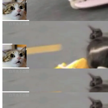
l 迁移或唤醒时，新宿主从 S3 恢复 SQLite 数据
te 17 Pro、OPPO K15，要么是vivo X300 E这
本控制系统。目前处于 Early Access 阶段。 De
库继续执行。存储库是持久化的唯一真相...
样的次旗舰。 Galaxy Z Fold8 Ultra / Z Fold8 /
SpaceXAI 单季资本开支达 183 亿美元
ltaDB 的核心思路直接写在 landing page 最显
Z Flip8三款折叠屏新机均在7月22日发布，且全
眼的位置：「Software is made between com
根据风险投资人Tomer Tunguz 博客（VC 分
部搭载骁龙8 Elite Gen5 for Galaxy，它们本该
mits」——软件是在 commit 之间写出来的。git
析）披露的最新分析与第二季度业绩报告，Spac
白开水不加糖
是7月性...
只记录了你提交的最终状态，但真正的工作过程
eXAI在上个季度的总资本支出飙升至183.7亿美
——打字、删改、试错、agent 对话——都在 co
Meta 发布终端编程 Agent“Muse Cod
元。其中，绝大部分资金被直接用于 AI 领域，
e” 和 Muse Spark 1.2 模型
mmit 之间的空隙里丢失了。 DeltaDB 要做的就
金额高达158.3亿美元，这一单项投入已经逼近
Meta 今天发布了两款 AI 产品：Muse Code，
是把这段空隙补上。 回退到任何一次编辑：Delt
微软同期总资本开支的四成。 与亚马逊、Alpha
一个在终端里运行的编程 agent；Muse Spark
局
aDB 捕获 commit 之间的每一次操作，...
bet、微软以及 Meta 等传统科技巨头相比，Spa
1.2，驱动这个 agent 的新模型。一句话概括：
ceXAI的资金消耗速度尤为引人瞩目。然而，支
美团开源 LoHoSearch，用知识图谱校
你可以用 curl -fsSL https://dev.meta.ai/install.
准 AI 能力认知
撑庞大支出的资金来源却呈现出截然不同的面
sh | bash 安装一个能在大项目里自动规划、写
机器出题的前提，是让机器拥有全局视野。整个
貌。数据显示，微软和 Meta 主要依托充沛的经
代码、验证结果的 AI 终端工具。 据介绍，Muse
构建流程可以分为四个环节：建图 → 控制难度
白开水不加糖
营现金流来覆盖资本开支，其资本支出覆盖率分
Code 是 Meta 的编程 agent 产品。它和市场上
→ 质量把关 → 数据概览。
别达到155% 和106%;而SpaceXAI的经营现金
已有的终端编程 agent 在设计理念上有几个明显
腾讯开源 UCL-MPComm 通信库
流仅能覆盖资本开支的12...
的差异点。 异步后台 agent：Muse Code 有一
腾讯网平团队宣布开源了 UCL-MPComm 通信
个主 agent 循环，外加一组后台 agent。这些后
库，并将作为transport接入Mooncake TENT。
白开水不加糖
台 agent...
该通信库针对AI Memory池化场景的数据传输需
CoStrict入选工信部2025人工智能应用
求进行了深度优化，能够实现数据中心内大规模