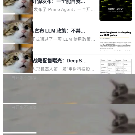
（OHDD：OpenHarmony Hardware Develope
Prime Agent 开源发布：一个能自我改
障无法工作。Pages、Copilot code review、C
进的编程 Agent，ARC-AGI 3 超越人类
r Day）将在杭州启航。活动面向智能硬件产业
opilot coding agent 全部受影响。从检测到完全
Prime Intellect 发布了 Prime Agent，一个开源
专家基线
链企业和开发者，邀请行业专家与资深技术顾
恢复，大约 12 小时。 这是 2026 年 8 月的第六
的编程 Agent Harness，核心设计围绕两个抽
局
问，围绕开源鸿蒙技术能力、设备适配、芯片适
起事故，其中四起与 AI/Copilot 服务相关。 Git
象：Recursive Language Model（RLM）和 C
配、功耗与稳定性调优、兼容性测评及统一互联
Hub 员工 kdaigle 在 HN 讨论中贴出了一组数
Rust 项目团队宣布 LLM 政策：不禁
ontinual Harness。在 ARC-AGI 3 基准测试
等内容展开系统讲解和实战交流，帮助企业进一
止，但你要承认哪些代码不是你写的
据：2025 年全年 10 亿次 commit。现在，每周
上，Prime Agent + Opus 5 的组合达到了 95.
Rust 语言项目正式通过了一项 LLM 使用政策，
步了解开源鸿蒙在智能...
2.75 亿次，全年预计 140 亿次。GitHub...
5% RHAE Best@1，超过了 ARC 报告的人类专
覆盖 rust-lang/rust 单一仓库的代码贡献。这不
局
家基线 95.4%。 不是又一个 coding agent 包装
是项目级别的官方立场，目前由五个团队采纳，
器 Prime Agent 的架构和市面上大多数 coding
宇树科技 IPO 战略配售曝光：DeepSe
但它可能是主流开源项目中关于 AI 辅助贡献最
ek 获配 93.3 万股，锁定 36 个月
agent 有本质区别。大多数 agent harness 的设
细致的一份规则。 政策的核心只有一句话：LLM
8月6日晚间，“人形机器人第一股”宇树科技股份
计是基于早期模型的能力—...
可以用来分析、提炼、审阅、建议，但不能用来
有限公司披露IPO发行价格及战略配售结果，杭
白开水不加糖
创作。 具体来说，LLM 生成的代码可以提交，
州深度求索人工智能基础技术研究有限公司（De
但必须满足五个条件：预先安排、非关键、高质
Docker 29.7.2 发布
epSeek）获配93.3399万股，按150.8元/股发行
量、充分测试、充分审查，并且必须披露。LLM
价格计算，认购金额约1.41亿元，股份锁定期为
Docker 29.7.2 现已发布，具体更新内容如下：
不得生成涉及安全性的关键变更，除非作者本身
36个月。 公告显示，本次宇树科技战略配售对
Bug fixes and enhancements 修复多次传递同
白开水不加糖
就是领域专家。即使如此，政策也"强烈不建
象主要包括长期投资机构、与公司业务具有战略
一环境变量时，docker service create和docker
议"这么做。 对于不披露的情况，审核者可以直
Apache Fluss 毕业成为顶级项目
合作关系或长期合作愿景的大型企业、科创板保
service update会发生 panic 的问题。docker/cl
接关闭 PR，无需解释。 政策作者 Jynn Ne...
荐人跟投子公司，以及公司高级管理人员和核心
i#7145 修复了 Docker Engine 29.7.0 中引入的
今年 7 月，Apache Fluss 的毕业提案在 Apach
员工参与设立的专项资产管理计划。其中，Dee