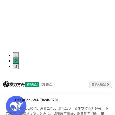
1
2
3
模力方舟
最新模型
热门模型
更多大模型
DeepSeek-V4-Flash-0731
高效轻量化MoE模型，总参284B，激活13B，原生支持百万超长上下
文能力。推理速度快、延迟低、调用成本低廉，综合能力均衡，主打