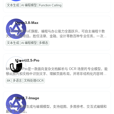
高并发、轻量化任务，适合日常对话、内容创作、基础 RAG、批量
文本生成
AI 编程模型
Function Calling
文案处理等普惠刚需场景。
Qwen3.8-Max
2.4万亿参数MoE旗舰，编程与办公能力全面跃升，可自主编程十数
天交付完整项目。胜任法律、金融、设计等数百种专业任务，一次对
话端到端交付生产级成果。原生视觉理解贯穿规划、执行与验证全流
文本生成
AI 编程模型
多模态
程，支持超长文档与长视频的深度语义解析。长程任务中自主规划与
闭环迭代，持续进化。
MinerU2.5-Pro
MinerU2.5-Pro是一款面向复杂文档解析与 OCR 场景的专业模型，能
够从图片和文档中识别文字、理解页面布局，并将非结构化内容转换
为便于存储、检索和二次处理的结构化结果。
8K
多语言
文档处理/OCR
Wan2.7-Image
万相 2.7 图像生成与编辑模型，支持组图、多图参考、交互式编辑和
最高 2K 输出。