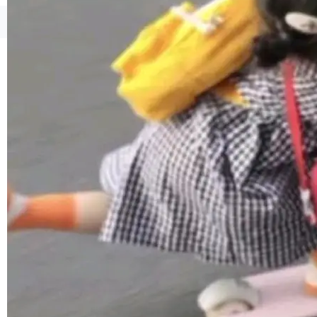
境、兼容场景、一键直出”。 Hy ASR 3.0 previe
w 不要求标准普通话，方言识别覆盖粤语、吴语
©OSCHINA(OSChina.NET)
京ICP备2025119063号
等 10 大方言片区和 20 余个二级小片区。在开
源评测集中，Hy ASR 3.0 preview 在多语种的
WER（...