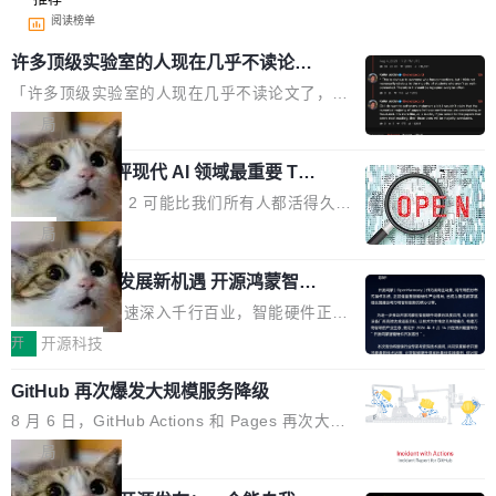
阅读榜单
许多顶级实验室的人现在几乎不读论文
了
「许多顶级实验室的人现在几乎不读论文了，而
且他们认为 ICLR/ICML/NeurIPS 充斥着大量过
局
度宣传和欺诈。」 OpenAI 研究员 Keller Jorda
xAI 前工程师评现代 AI 领域最重要 Top
n 这条推文引发了广泛讨论。他不是在说风凉
3 开源项目
话，他是说出了一个圈内人尽皆知但很少公开捅
Flash Attention 2 可能比我们所有人都活得久。
破的事实。 Jordan 随后补充了一句软化声明：
这句话不是来自某个技术博客，而是出自 Hieu
局
「我不认为这些会议上大部分论文都在过度宣传
Pham 的一条推文。Hieu Pham 是谁？他是 xAI
或造假。问题是，作为读者，如果你筛选出那些
共商智能硬件发展新机遇 开源鸿蒙智能
的早期工程师之一，在 Grok 训练基础设施团队
硬件开发者日杭州站即将举行
看起来最令人兴奋的论文，那它们大部分都是过
工作过。近日他在 X 上发了一条帖子，列出了他
随着万物智联加速深入千行百业，智能硬件正从
度宣传的。」 这才是真正的痛点。不是所有论文
认为现代 AI 领域最重要的三个开源项目。 第一
单点设备迈向智能化、网联化、协同化发展。作
开
开源科技
都有问题，是最吸引眼球的那批论文最有问题。
个名字毫无悬念：Flash Attention 2。 Hieu 的
为面向全场景、跨终端的分布式操作系统，开源
他引用的帖子来自 Mathew Shen，一位 ICLR 2
理由很具体。FA 系列不需要解释，但 FA2 是他
GitHub 再次爆发大规模服务降级
鸿蒙通过统一技术底座和分布式能力，为不同类
026 的读者：「看了篇 ...
认为最重要的一个——复杂度恰到好处，刚好能
型智能设备的开发、连接与互联提供关键支撑，
8 月 6 日，GitHub Actions 和 Pages 再次大规
驱动你去学 CuTe，但还没被那些"邪恶的" Hopp
也为产业链企业探索产品创新与商业增长打开新
模服务降级，Actions 完全不可用超过 5 小时，
局
er++ 优化所淹没，足够容易修改和适配。 更关
的空间。 8月14日，开源鸿蒙智能硬件开发者日
webhook 停发，连自托管 runner 也因调度层故
键的是 FA2 的持久性...