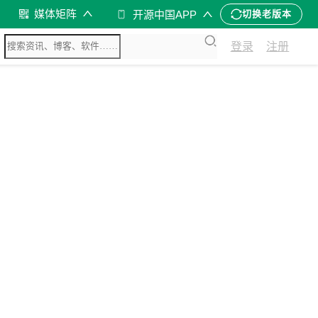
媒体矩阵
开源中国APP
切换老版本
登录
注册