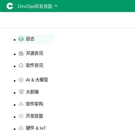
DevOps研发效能
综合
开源资讯
软件资讯
AI & 大模型
大前端
软件架构
开发技能
硬件 & IoT