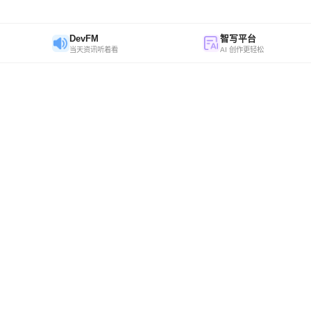
DevFM
智写平台
当天资讯听着看
AI 创作更轻松