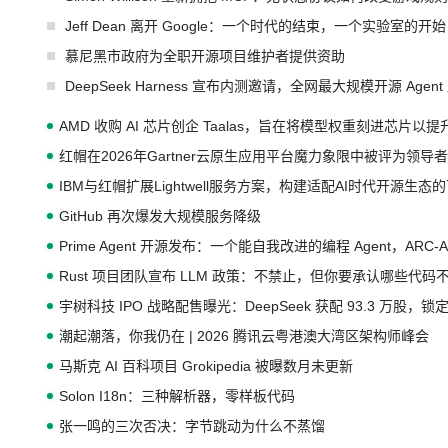
Jeff Dean 离开 Google：一个时代的结束，一个实验室的开始
慕尼黑市政府为全职开源项目维护者提供资助
DeepSeek Harness 宣布内测邀请，全网最大规模开源 Age
AMD 收购 AI 芯片创企 Taalas，旨在将模型权重刻进芯片以
红帽在2026年Gartner云原生应用平台魔力象限中被评为领导者
IBM与红帽扩展Lightwell服务方案，构建适配AI时代开源生
GitHub 再次爆发大规模服务降级
Prime Agent 开源发布：一个能自我改进的编程 Agent，ARC-
Rust 项目团队宣布 LLM 政策：不禁止，但你要承认哪些代码
宇树科技 IPO 战略配售曝光：DeepSeek 获配 93.3 万股，锁定
潮起潮落，你我仍在 | 2026 腾讯云粤港澳大湾区架构师峰会
马斯克 AI 百科项目 Grokipedia 被曝数月未更新
Solon I18n：三种解析器，零样板代码
张一鸣的三次否决：字节跳动为什么不蒸馏