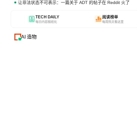
让非法状态不可表示：一篇关于 ADT 的帖子在 Reddit 火了
TECH DAILY
阅读榜单
每日内容报纸化
每周热文看这里
AI 造物