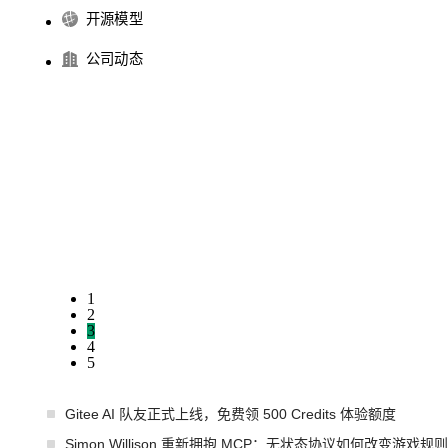
开源模型
公司动态
1
2
3
4
5
Gitee AI 队友正式上线，免费领 500 Credits 体验额度
Simon Willison 重新拥抱 MCP：无状态协议如何改变游戏规则