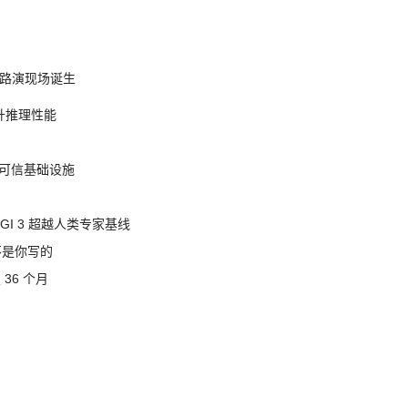
nt 路演现场诞生
提升推理性能
态的可信基础设施
AGI 3 超越人类专家基线
不是你写的
 36 个月