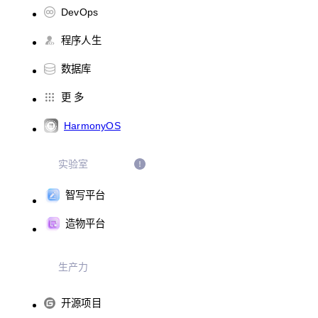
DevOps
程序人生
数据库
更 多
HarmonyOS
实验室
智写平台
造物平台
生产力
开源项目