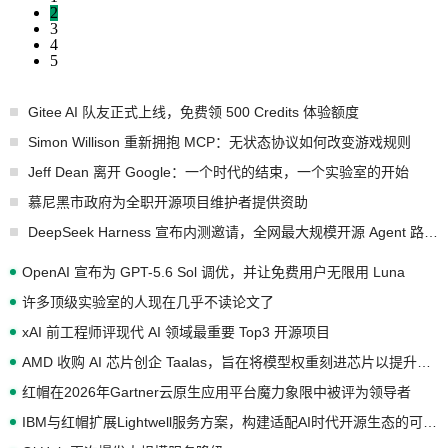
2
3
4
5
Gitee AI 队友正式上线，免费领 500 Credits 体验额度
Simon Willison 重新拥抱 MCP：无状态协议如何改变游戏规则
Jeff Dean 离开 Google：一个时代的结束，一个实验室的开始
慕尼黑市政府为全职开源项目维护者提供资助
DeepSeek Harness 宣布内测邀请，全网最大规模开源 Agent 路演现场诞生
OpenAI 宣布为 GPT-5.6 Sol 调优，并让免费用户无限用 Luna
许多顶级实验室的人现在几乎不读论文了
xAI 前工程师评现代 AI 领域最重要 Top3 开源项目
AMD 收购 AI 芯片创企 Taalas，旨在将模型权重刻进芯片以提升推理性能
红帽在2026年Gartner云原生应用平台魔力象限中被评为领导者
IBM与红帽扩展Lightwell服务方案，构建适配AI时代开源生态的可信基础设施