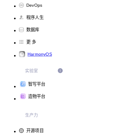
DevOps
程序人生
数据库
更 多
HarmonyOS
实验室
智写平台
造物平台
生产力
开源项目