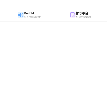
DevFM
智写平台
当天资讯听着看
AI 创作更轻松