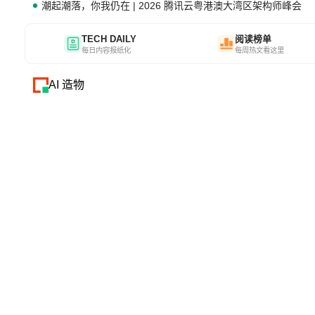
潮起潮落，你我仍在 | 2026 腾讯云粤港澳大湾区架构师峰会
TECH DAILY
阅读榜单
每日内容报纸化
每周热文看这里
AI 造物