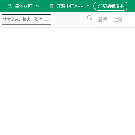
媒体矩阵
开源中国APP
切换老版本
登录
注册