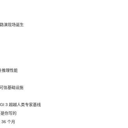
nt 路演现场诞生
提升推理性能
态的可信基础设施
AGI 3 超越人类专家基线
不是你写的
 36 个月