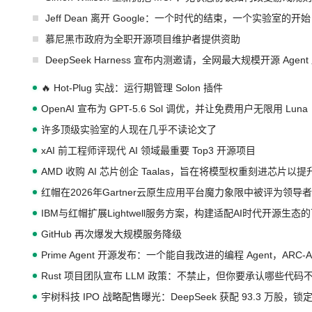
Jeff Dean 离开 Google：一个时代的结束，一个实验室的开始
慕尼黑市政府为全职开源项目维护者提供资助
DeepSeek Harness 宣布内测邀请，全网最大规模开源 Age
🔥 Hot-Plug 实战：运行期管理 Solon 插件
OpenAI 宣布为 GPT-5.6 Sol 调优，并让免费用户无限用 Luna
许多顶级实验室的人现在几乎不读论文了
xAI 前工程师评现代 AI 领域最重要 Top3 开源项目
AMD 收购 AI 芯片创企 Taalas，旨在将模型权重刻进芯片以
红帽在2026年Gartner云原生应用平台魔力象限中被评为领导者
IBM与红帽扩展Lightwell服务方案，构建适配AI时代开源生
GitHub 再次爆发大规模服务降级
Prime Agent 开源发布：一个能自我改进的编程 Agent，ARC-
Rust 项目团队宣布 LLM 政策：不禁止，但你要承认哪些代码
宇树科技 IPO 战略配售曝光：DeepSeek 获配 93.3 万股，锁定