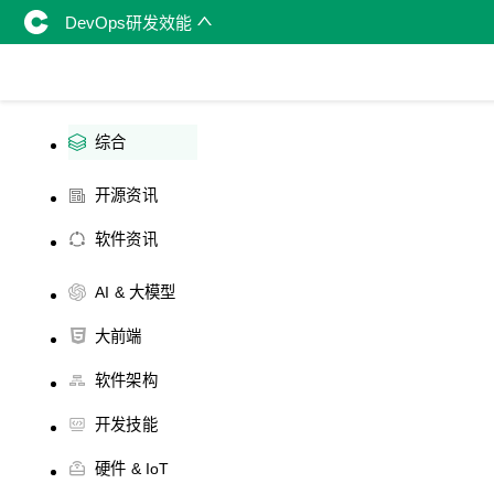
DevOps研发效能
综合
开源资讯
软件资讯
AI & 大模型
大前端
软件架构
开发技能
硬件 & IoT