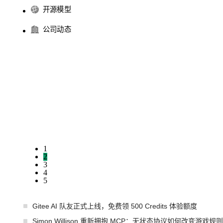
开源模型
公司动态
1
2
3
4
5
Gitee AI 队友正式上线，免费领 500 Credits 体验额度
Simon Willison 重新拥抱 MCP：无状态协议如何改变游戏规则