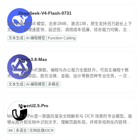
DeepSeek-V4-Flash-0731
高效轻量化MoE模型，总参284B，激活13B，原生支持百万超长上下
文能力。推理速度快、延迟低、调用成本低廉，综合能力均衡，主打
高并发、轻量化任务，适合日常对话、内容创作、基础 RAG、批量
文本生成
AI 编程模型
Function Calling
文案处理等普惠刚需场景。
Qwen3.8-Max
2.4万亿参数MoE旗舰，编程与办公能力全面跃升，可自主编程十数
天交付完整项目。胜任法律、金融、设计等数百种专业任务，一次对
话端到端交付生产级成果。原生视觉理解贯穿规划、执行与验证全流
文本生成
AI 编程模型
多模态
程，支持超长文档与长视频的深度语义解析。长程任务中自主规划与
闭环迭代，持续进化。
MinerU2.5-Pro
MinerU2.5-Pro是一款面向复杂文档解析与 OCR 场景的专业模型，能
够从图片和文档中识别文字、理解页面布局，并将非结构化内容转换
为便于存储、检索和二次处理的结构化结果。
8K
多语言
文档处理/OCR