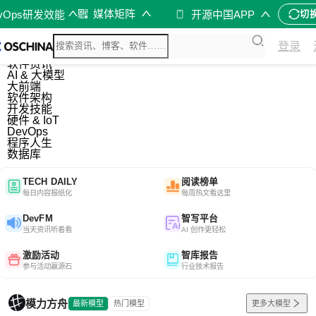
媒体矩阵
evOps研发效能
开源中国APP
切
综合
登录
开源资讯
软件资讯
AI & 大模型
大前端
软件架构
开发技能
硬件 & IoT
DevOps
程序人生
数据库
TECH DAILY
阅读榜单
每日内容报纸化
每周热文看这里
DevFM
智写平台
当天资讯听着看
AI 创作更轻松
激励活动
智库报告
参与活动赢源石
行业技术报告
模力方舟
最新模型
热门模型
更多大模型