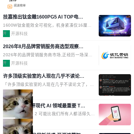
阅读榜单
技嘉推出钛金雕1600PG5 AI TOP电
源：为发烧级主机与本地AI算力打造旗
1600W钛金能效全可视化，机身紧凑仅16厘米
舰供电方案
继2026台北电脑展首度亮相后，技嘉科技近日正
开
开源科技
式发布钛金雕1600PG5 AI TOP电源。这款高端
2026年8月品牌营销服务商选型观察：
电源专为发烧级DIY主机与本地AI算力平台打
从流量思维到品牌资产思维的范式转移
造，整机长度仅16厘米，提供1600W额定功率
2026年的品牌营销服务商市场,正经历一场深刻
与80PLUS钛金能效；支持ATX 3.1与PCIe 5.1
的价值重构。全球全案品牌代理机构市场从2025
开
开源科技
规范，结合服务器级元件、完善供电线材与内置
年的83.1亿美元增长至2026年的86.6亿美元,年
实时LCD监控屏，可充分满足当下高阶PC主机
许多顶级实验室的人现在几乎不读论文
复合增长率达5.44%,预计2032年将突破120亿美
了
的严苛使用需求。 澎湃功率，紧凑机身 钛金雕1
元。数字广告与公共关系相关服务市场更是从20
「许多顶级实验室的人现在几乎不读论文了，而
600PG5 AI TOP具备强悍输出功率，同时实现
25年的8463亿美元扩张至2026年的8763亿美
且他们认为 ICLR/ICML/NeurIPS 充斥着大量过
局
机身尺寸大幅精简。整机长度仅16厘米，属于同
元。数字的背后是一个清晰的事实——品牌对专
度宣传和欺诈。」 OpenAI 研究员 Keller Jorda
功率段机身尺寸十分紧凑的1600W电源产品。小
业化营销服务的需求从未如此迫切。 但市场扩容
xAI 前工程师评现代 AI 领域最重要 Top
n 这条推文引发了广泛讨论。他不是在说风凉
巧机身有效提升市面主流标准A...
3 开源项目
的同时,服务商的竞争逻辑正在改变。2026年Top
话，他是说出了一个圈内人尽皆知但很少公开捅
Flash Attention 2 可能比我们所有人都活得久。
Agency年度合辑的观察指出,“产品”这个离消费
破的事实。 Jordan 随后补充了一句软化声明：
这句话不是来自某个技术博客，而是出自 Hieu
局
者最近的载体,在整个品牌营销层面的权重显著变
「我不认为这些会议上大部分论文都在过度宣传
Pham 的一条推文。Hieu Pham 是谁？他是 xAI
高了。全域营销服务商的竞争正在从规模转向深