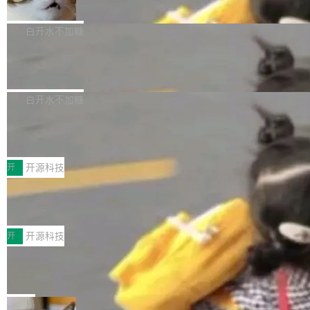
准 AI 能力认知
撑庞大支出的资金来源却呈现出截然不同的面
sh | bash 安装一个能在大项目里自动规划、写
机器出题的前提，是让机器拥有全局视野。整个
貌。数据显示，微软和 Meta 主要依托充沛的经
代码、验证结果的 AI 终端工具。 据介绍，Muse
构建流程可以分为四个环节：建图 → 控制难度
白开水不加糖
营现金流来覆盖资本开支，其资本支出覆盖率分
Code 是 Meta 的编程 agent 产品。它和市场上
→ 质量把关 → 数据概览。
别达到155% 和106%;而SpaceXAI的经营现金
已有的终端编程 agent 在设计理念上有几个明显
腾讯开源 UCL-MPComm 通信库
流仅能覆盖资本开支的12...
的差异点。 异步后台 agent：Muse Code 有一
腾讯网平团队宣布开源了 UCL-MPComm 通信
个主 agent 循环，外加一组后台 agent。这些后
库，并将作为transport接入Mooncake TENT。
白开水不加糖
台 agent...
该通信库针对AI Memory池化场景的数据传输需
CoStrict入选工信部2025人工智能应用
求进行了深度优化，能够实现数据中心内大规模
典型案例
计算节点间多种内存类型的高性能通信。 UCL-
近日，工信部科技司公示《2025人工智能应用典
MPComm将作为一种传输引擎接入Mooncake T
型案例入选名单》，深信服“面向企业研发场景的
开
开源科技
ENT，实现零拷贝传输性能提升30%、非零拷贝
开源 AI 编程平台 CoStrict 应用”凭借卓越的技术
深信服AI算力网关入选工信部人工智能
传输性能最高提升5倍。UCL-MPComm底层基
创新与落地成效成功入选。 全链路私有化部署，
应用典型案例！
于自研UCL-Engine通信引擎，后续腾讯网平将
助力企业AI研发安全落地 当前，越来越多企业已
前不久，工业和信息化部正式发布《2025年人工
持续开源更多基于UCL-Engine的高性能通信组
经开始引入 AI Coding 工具，通过调用公有云模
智能应用典型案例名单》，集中展示人工智能在
开
开源科技
件。 腾讯网平团队在UCL-MPComm中实现了一
型或企业内部部署模型提升研发效率。但随着 AI
各领域的应用成果，覆盖技术底座、行业赋能、
个独立于业务线程的全局通信引擎（Engine），
Coding 从个人辅助工具逐步走向团队级、组织
Jeff Dean 离开 Google：一个时代的结
产品应用、支撑保障、专题等五大方向。深信服
并实...
束，一个实验室的开始
级应用，企业在规模化落地过程中，对安全性、
AI算力网关（AI创新平台）成功入选！ 随着各行
Google 员工编号 20。MapReduce 作者之一。
可控性和代码质量提出了更高要求。 首先是数据
各业的Agent走向规模化建设，算力构成形态逐
Bigtable 作者之一。TensorFlow 的作者之一。
局