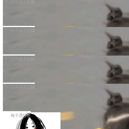
可以用来分析、提炼、审阅、建议，但不能用来
有限公司披露IPO发行价格及战略配售结果，杭
白开水不加糖
创作。 具体来说，LLM 生成的代码可以提交，
州深度求索人工智能基础技术研究有限公司（De
Docker 29.7.2 发布
但必须满足五个条件：预先安排、非关键、高质
epSeek）获配93.3399万股，按150.8元/股发行
量、充分测试、充分审查，并且必须披露。LLM
价格计算，认购金额约1.41亿元，股份锁定期为
Docker 29.7.2 现已发布，具体更新内容如下：
不得生成涉及安全性的关键变更，除非作者本身
36个月。 公告显示，本次宇树科技战略配售对
Bug fixes and enhancements 修复多次传递同
白开水不加糖
就是领域专家。即使如此，政策也"强烈不建
象主要包括长期投资机构、与公司业务具有战略
一环境变量时，docker service create和docker
议"这么做。 对于不披露的情况，审核者可以直
合作关系或长期合作愿景的大型企业、科创板保
Apache Fluss 毕业成为顶级项目
service update会发生 panic 的问题。docker/cl
接关闭 PR，无需解释。 政策作者 Jynn Ne...
荐人跟投子公司，以及公司高级管理人员和核心
i#7145 修复了 Docker Engine 29.7.0 中引入的
今年 7 月，Apache Fluss 的毕业提案在 Apach
员工参与设立的专项资产管理计划。其中，Dee
一个回归问题，该问题导致拉取镜像时会拒绝包
e 孵化器项目管理委员会（IPMC）投票中获得
白开水不加糖
pSeek作为与宇树科技具备战略合作关系的企
含绝对 hardlink 目标的镜像（此类镜像由某些镜
全票通过，随后获 Apache 软件基金会董事会批
业，获配股份数量占本次发行数量的2.31%。 除
像构建工具生成）。moby/moby#53305 修复了
马斯克 AI 百科项目 Grokipedia 被曝数
准。今天，Apache 软件基金会正式宣布 Apach
DeepSeek外，腾讯旗下上海启善投资有限公司
月未更新
Docker Engine 29.7.0 中引入的一个回归问
e Fluss 孵化毕业，成为 Apache 顶级项目（TL
埃隆·马斯克推出的AI百科项目 Grokipedia 被曝
获配9...
题，该问题可能导致在旧版 Linux 内核...
P）！这一里程碑不仅标志着 Fluss 迈入新的发
长期停止内容更新，未能实现其作为“AI版维基百
白开水不加糖
展阶段，也将进一步推动流式存储、实时湖仓与
科”替代品的目标。 据 Lawfare 最新调查，自今
AI 数据基础加速融合，为实时数据基础设施的发
Solon I18n：三种解析器，零样板代码
年4月以来，Grokipedia 页面更新功能基本停
展开启新的篇章。
滞，过去三个月内没有任何条目完成更新，用户
如果你在 Spring Boot 里做过国际化，流程大概
提交的编辑请求也长期处于待处理状态。 Groki
是这样的：配 MessageSource 的 Bean、写 R
梅子酒好吃
pedia 于去年底上线，定位为由人工智能生成内
eloadableResourceBundleMessageSource、
容的百科平台，被马斯克视为传统众包百科网站
Apache Doris 4.1 全面增强 Iceberg：
声明 LocaleResolver、注册 LocaleChangeInt