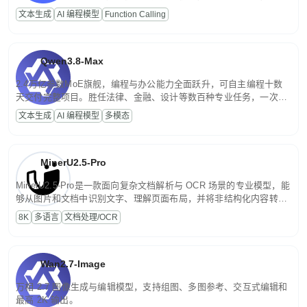
高并发、轻量化任务，适合日常对话、内容创作、基础 RAG、批量
文本生成
AI 编程模型
Function Calling
文案处理等普惠刚需场景。
Qwen3.8-Max
2.4万亿参数MoE旗舰，编程与办公能力全面跃升，可自主编程十数
天交付完整项目。胜任法律、金融、设计等数百种专业任务，一次对
话端到端交付生产级成果。原生视觉理解贯穿规划、执行与验证全流
文本生成
AI 编程模型
多模态
程，支持超长文档与长视频的深度语义解析。长程任务中自主规划与
闭环迭代，持续进化。
MinerU2.5-Pro
MinerU2.5-Pro是一款面向复杂文档解析与 OCR 场景的专业模型，能
够从图片和文档中识别文字、理解页面布局，并将非结构化内容转换
为便于存储、检索和二次处理的结构化结果。
8K
多语言
文档处理/OCR
Wan2.7-Image
万相 2.7 图像生成与编辑模型，支持组图、多图参考、交互式编辑和
最高 2K 输出。