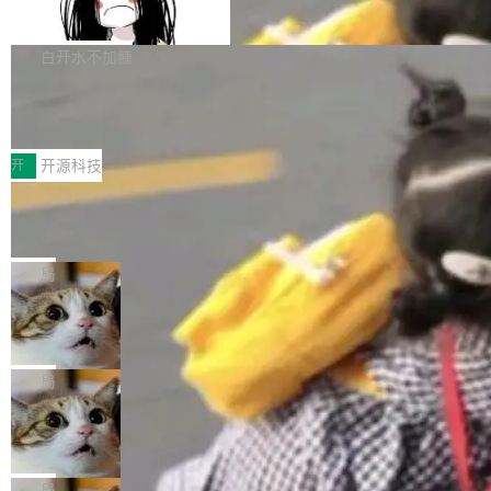
支持 UPDATE、MERGE INTO 与 Iceb
维基百科的替代方案。Lawfare 调查发现，无论
erceptor…五六步之后才能看到第一行翻译文
Apache Doris 4.1 要补齐的，正是缺失的那一
erg V3
热门页面还是低关注度页面，均未出现近期更
本。 Solon 换了个方式。整个 i18n 模块围绕三
半。在已有查询能力的基础上，Doris 进一步支
白开水不加糖
新，相关问题并非局限于特定领域，而是在不同
个解析器、一个注解、一个工具类展开——没有
持了 UPDATE、DELETE、MERGE INTO 等数
主题和访问量页面中普遍存在。 调查人员最初认
XML、没有拦截器注册、没有样板配置。 资源
Testin XAgent：CIO智能测试落地指南
据修改操作、完整的表结构管理与分区演进，以
为，Grokipedia可能只是限...
文件的约定 把文件放到 resources/i18n/ 下： r
及 rewrite_data_files、expire_snapshots 等日
7月30日，TiD2026质量竞争力大会在北京中关
esources/i18n/messages.properties ...
常维护操作，并完整支持 Iceberg V3 格式。
村国家自主创新示范区会议中心开幕。本届大会
开
开源科技
由中关村智联软件服务业质量创新联盟主办，以
让非法状态不可表示：一篇关于 ADT
“智构可信·质创未来——AI原生时代的质量新范
的帖子在 Reddit 火了
式”为主题，直面AI从实验室走向规模化产业落地
有一种东西，一旦用过就回不去了。Alex Fedos
的核心质量命题。会上，《2026智能研发生产力
eev 管它叫"软件设计的基石"。 他说的东西不新
局
工具选型手册》发布，Testin云测的Testin XAge
鲜——代数数据类型（ADT），尤其是和类型
Cloudflare 开源内部企业 AI 平台 Clou
nt智能测试系统入选AI测试领域代表产品。对CI
（sum type）。但他说清楚了一件事：这不是类
dflare OS
O而言，这提示了一个转变：AI测试正在从效率
型系统的学术体操，是日常编码的思维方式。 文
Cloudflare 发布了一个开源项目 Cloudflare O
工具升级为企业的质量基础设施。 CIO面对的新
章从一个简单的例子切入。一个网站的深色主题
S。如果你只看官方博客，你会觉得这是又一
局
现实 过去两年，CIO们的焦虑清单上多了两项：
设置，如果用布尔值 + 可空字段来表示——bool
个"AI 知识库 + 聊天机器人"——每个大厂都在
一是如何让大模型和智能体应用安全地从PoC走
Deno 团队开源 Celld，可自托管的分
ean 表示是否可切换，nullable 的默认模式、浅
做，没什么新鲜的。 但 Kenton Varda 在 Twitte
向生产，二是如何让测试团队跟得上AI应用...
布式 Durable Objects
色方案、深色方案——会产生大量无意义的组
r 上把事情说清楚了： 今天我们发布了 Cloudfla
Ryan Dahl 领导的 Deno 团队推出了最新开源项
合。方案缺了、配置冲突了、全 null 了。要知道
re OS，一个带连接器的聊天机器人，跟其他所
目 Celld，一个能在自己机器上运行 Cloudflare
局