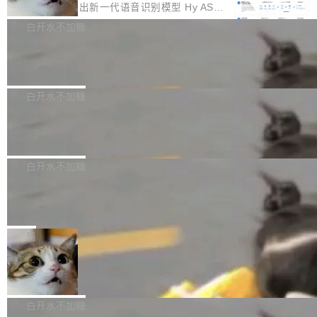
颈。 代码仓深度理解服务（以下简称" CodeBas
的账号密码进入A集群，输入了一条被程序员圈
存永远不够用。 Cloudflare 的 Workers AI 团队
腾讯混元正式推出新一代语音识别模型 Hy ASR
e深度理解服务"）是华为云码道（CodeA...
称为"删库跑路"的命令——最高管理员权限、无
一直在跑这些模型的推理。他们在官方博客上发
3.0preview。基于最新一代大语言模型 Hy3 的
白开水不加糖
需确认、强制递归删除。17个小时后，运维人员
了一篇技术文章，详细拆解了三种让大模型在 G
语言理解能力，以及融合了高精度语音识别与深
发现异常并中止进程时，89TB数据已经没了。
Pale Moon 34.3.2 发布，苍月浏览器
PU 上跑得更省、更快的技术手段——KV cache
度语义理解能力，实现了语音识别能力的全面升
删掉的是AI游戏部门的全部开发文件，包括公司
量化、模型权重压缩、以及共享 KV cache 的完
级。 根据介绍，Hy ASR3.0preview 目标在于：
Pale Moon 34.3.2 现已发布，这是一个安全更
自研的多个文生3D和...
整性保护。效果是：吞吐量提升 41%，每 token
让语音识别不再只是听清，而是真正听懂。通过
新和少量网页兼容性修复版本。 Changes/fixe
白开水不加糖
成本降低 30%，精度不变。 FP8 省的不仅是显
先理解你的语境和意图，再把准确的文字直接给
s： 实现了URL.Parse()便捷功能 对浏览器内部
存 KV cache 是推理时最吃显...
PostgreSQL 18/19 新特性深度解读
到你。从“逐字转写、单点优化”演进为“理解语
函数添加了多项边界检查，以避免潜在的越界访
境、兼容场景、一键直出”。 Hy ASR 3.0 previe
问、下溢和溢出。（DiD） 修复了加载和解析内
演讲者分享了一个有趣的实践：面对 PG 18 已
w 不要求标准普通话，方言识别覆盖粤语、吴语
容提供的字体时出现的几个问题 为避免音频加
发布的 Release Notes，他利用 AI 工具（如 Co
白开水不加糖
等 10 大方言片区和 20 余个二级小片区。在开
载、处理和播放过程中可能出现的一系列错误，
pilot）对数千条 commit 日志进行自动分析，先
源评测集中，Hy ASR 3.0 preview 在多语种的
对音频采样频率设定了下限 采样率低于 8kHz
慕尼黑市政府为全职开源项目维护者提
让模型总结出三十余条潜在特性，再逐条要求生
WER（...
供资助
（通常被认为是 "telephone"/"walkie-talkie" 音
成详细解释和代码校验，最终筛选出对用户体感
"在过去大约 10 年的大部分时间里，libexpat 的
质的最低采样率）的音频格式将被拒绝 修复了 C
最强的若干项。对于尚未正式发版的 PG 19，则
维护工作一直与我的日常工作、家务、社交生活
局
SS 圆角虚线样式中可能存在的问题 如果表单中
通过拉取过去一年内（从 PG 18 Beta1 时间点
和休闲娱乐竞争时间。" 这是 libexpat 维护者 S
的图像元素不在同一个子树中，则它们将不再关
至今）的所有 commit，同样交由 AI 分析提炼。
Firefox 153.0.3 发布
ebastian Pipping 写在博客里的话。8 月 4 日，
联 加...
经过人工复核，准确度令人满意。这一方法也为
他宣布了一个新消息：从 2026 年 8 月 1 日起，
Firefox 153.0.3 现已发布，具体更新内容如
社区爱好者提供了高效跟踪新版本的思路。
他可以全职维护 libexpat 了，最长 6 个月。发
下： New Smart Window 包含多项增强功能：
白开水不加糖