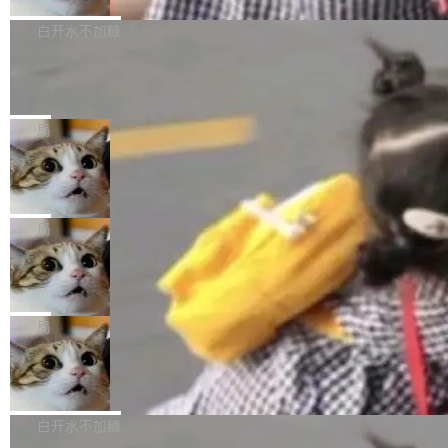
来自中国开发者雷霄骅（Lei Xiaohua）。 对于
外媒近日曝光了亚马逊的多份内部报告显示，AI
P9 patch03及以上版本。 *升级路径：设置 > 搜
很多中国音视频开发者而言，这个名字并不陌
导致公司在多个项目上超支。《金融时报》报道
白开水不加糖
索“软件更新” > 检查更新，即可搜索新版本，下
生。十年前，他通过大量中文技术文章、源码分
称，仅一个项目的成本超支就高达 180 万美元
载安装完成升级即可。 没有...
析和开源示例，让一代开发者第一次真正理解 F
Hugging Face CEO 发声：中国正在开
（约合人民币 1215 万元）。 具体来说，一名工
源模型上碾压我们
Fmpeg，也成为很多人进入音视频开发领域的
程师借助 Anthropic 旗下 Claude Sonnet 模型
"他们正在开源模型上碾压我们。" Hugging Fac
“启蒙老师”。 而今年，恰好是雷霄骅离世十周
编写程序，目标是完成电商平台作者信息与商品
e CEO Clément Delangue 在 CNBC 的采访里
局
年。FFmpeg 社区最终选择用一个大版本的名
列表的数据匹配 —— 一项常规的数据处理任
没有拐弯抹角。他说中国正在赢得 AI 竞赛，而
字，留下了这份纪念。 雷霄骅曾是中国传媒大学
务，最终却产生了 180 万美元的账单，实际支出
当 AI agent 把源码变成了最好的扩展系
且按目前的速度，中国 AI 工具预计在今年底或
数字电视技术方向的博士生，长期从事视频、音
统，开发者工具必须开源
超出原定预算 860%。 更令人意外的是，该项目
2027 年就能追上美国前沿实验室的水平。 Dela
五年前，David Crawshaw 问过很多软件工程师
频技...
最终并未成功落地，而高额算力消耗持续运行长
ngue 把原因归结为一件事：开放协作。中国的
一个问题：你写过什么给自己用的程序？答案几
局
达 5 个月，公司直到财务对账时才察觉异常。这
AI 开发者在一个共享和协作的生态里加速迭代，
乎都是没有。工程师们整天用别人写的程序写程
意味着一个无人看管的 AI 程序，在近半年时间
而美国模型厂商在"闭门造车"。他的原话是 "buil
DeepSeek Harness 宣布内测邀请，全
序给别人用。偶尔有人自己写个博客系统、智能
里日夜不停地"烧钱"。 复盘显示，...
网最大规模开源 Agent 路演现场诞生
ding in silos"——各自为战，互不通气。 这个判
家居控制、家庭实验室，都算稀奇事。 Crawsh
一条内测招募帖，发出去的时候大概没人想到它
断从他嘴里说出来分量不同。Hugging Face 是
aw 是 Shelley 的作者，一个开源 AI coding age
会变成一场开源 Agent 生态的路演。 8月1日，
局
全球最大的开源 AI 平台，上面跑着上百万个模
nt。他最近在博客上写了一篇文章，核心论点很
DeepSeek Harness 团队负责人崔添翼（tiany
型。谁在开源赛道上领先，...
简单：开发者工具必须开源。 理由不是传统的自
商汤 SenseNova U1.5-Lite-Preview
i）在 X 上发帖： 「如果你是 Agent Harness 相
开源
由软件情怀，而是一个跟 AI agent 直接相关的
关开源项目的开发者，希望参加 DeepSeek Har
商汤科技宣布面向社区开源轻量级统一多模态模
技术判断。 两行 prompt 就能个性化任何软件 C
ness 的内测，可以回复或私信联系我。请附上
型的预览版本 SenseNova U1.5-Lite-Preview。
白开水不加糖
rawshaw 给出了两个 prompt。 第一个： "下载
GitHub id 以及开源代表作。」 DeepSeek 曾在
公告称，SenseNova U1.5-Lite-Preview并非简