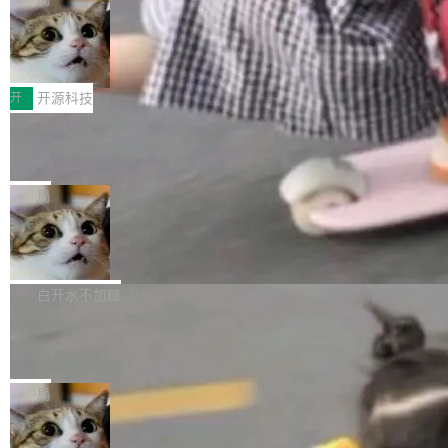
哪些组合有效，作者说，你得靠"文档、校验、或
有科技公司做的一样。只不过，实际上它不一
Workers 和 Durable Objects 的守护进程。 设
者部落知识"。 换个写法。Rust 的 enum，两个
样。这是 Sandstorm.io 的重制版，我十年前的
鲁大师7月新机性能/流畅/AI榜：vivo夺
计思路很直接：每个对象是一个独立的 SQLite
变体：Switchable...
性能、流畅双第一，三星Galaxy Z系列
那个创业公司。不同的是，这次它构建在 Cloudf
数据库，按名称寻址，复制到你自己的 S3 兼容
2026年7月的手机市场，由于存储等硬件成本暴
新折叠缺席
lare Workers 上——我花了九年时间搭建的平台
存储库里。节点之间只通过这个存储库协调——
增，手机厂商的日子也不好过啊，新机速度明显
开
开源科技
——并且深度集成了 AI。这基本上是我十年秘密
没有控制平面，没有共识协议。每个对象自带一
放缓，因此硝烟味淡了许多。新机参数规格除开
计划的顶峰。 十年前，Ken...
个小型数据库，应用天然按分片构建，单个数据
Zed 推出 DeltaDB，一个记录 commit
高价的三星折叠（三星Galaxy Z Fold8 Ultra / Z
之间所有操作的版本控制系统
库的竞争和爆炸半径问题在设计层面就被消除
Fold8 / Z Flip8）外，其余要么是中低端机器，
Zed 编辑器团队发布了新项目——DeltaDB，一
了。 闲置的 cell 会休眠到几乎不占资源。当 cel
例如iQOO Z11i、REDMI Note 17、REDMI No
个在 git commit 之间记录每一次编辑操作的版
局
l 迁移或唤醒时，新宿主从 S3 恢复 SQLite 数据
te 17 Pro、OPPO K15，要么是vivo X300 E这
本控制系统。目前处于 Early Access 阶段。 De
库继续执行。存储库是持久化的唯一真相...
样的次旗舰。 Galaxy Z Fold8 Ultra / Z Fold8 /
SpaceXAI 单季资本开支达 183 亿美元
ltaDB 的核心思路直接写在 landing page 最显
Z Flip8三款折叠屏新机均在7月22日发布，且全
眼的位置：「Software is made between com
根据风险投资人Tomer Tunguz 博客（VC 分
部搭载骁龙8 Elite Gen5 for Galaxy，它们本该
mits」——软件是在 commit 之间写出来的。git
析）披露的最新分析与第二季度业绩报告，Spac
白开水不加糖
是7月性...
只记录了你提交的最终状态，但真正的工作过程
eXAI在上个季度的总资本支出飙升至183.7亿美
——打字、删改、试错、agent 对话——都在 co
Meta 发布终端编程 Agent“Muse Cod
元。其中，绝大部分资金被直接用于 AI 领域，
e” 和 Muse Spark 1.2 模型
mmit 之间的空隙里丢失了。 DeltaDB 要做的就
金额高达158.3亿美元，这一单项投入已经逼近
Meta 今天发布了两款 AI 产品：Muse Code，
是把这段空隙补上。 回退到任何一次编辑：Delt
微软同期总资本开支的四成。 与亚马逊、Alpha
一个在终端里运行的编程 agent；Muse Spark
局
aDB 捕获 commit 之间的每一次操作，...
bet、微软以及 Meta 等传统科技巨头相比，Spa
1.2，驱动这个 agent 的新模型。一句话概括：
ceXAI的资金消耗速度尤为引人瞩目。然而，支
美团开源 LoHoSearch，用知识图谱校
你可以用 curl -fsSL https://dev.meta.ai/install.