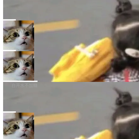
某个软件的源码，在本地构建。修改 agent ...
官方招聘信息中写过一条简洁有力的公式：Mod
Ubuntu 将核心系统包从 deb 转成了 s
单的模型规模升级，而是基于 SenseNova U1
nap
el + Harness = Agent。模型负责理解和推理，
的一次系统性迭代，不仅在同一架构中贯通视觉
Ubuntu 正在把又一个核心系统包从 deb 转为 s
Harness 负责把能力落到真实环境中——调用工
理解、推理、生成与编辑，还仅以 8B-MoT 的轻
nap。这次是 hwctl——一个用来检查 Ubuntu
局
具、读写文件、管理上下文、处理错误、完成闭
量大小，将能力推进到4K、更精细的真实质感、
硬件认证状态的命令行工具。 Canonical 工程师
环。崔添翼招人的标...
更复杂的视觉控制和可持续迭代编辑。 相比 U
Dario Amodei 担心新人来 Anthropic
Alan Griffiths 在邮件列表中说得很直白：「hwc
只为金钱，不为使命
1，U1.5-Lite-Preview 在以下方向上带来了显著
tl 是一个 Ubuntu 专有的包，它和它的依赖项都
顶级 AI 研究员在两家公司之间来回跳，中间只
提升： 原生支持4K图像生成； 更精细的局部纹
是 Ubuntu 专有的，不会用在其他发行版上。」
隔了几天。 Lilian Weng 上周刚宣布因健康原因
局
理、细节与真实世界质感； 更准确的中英文文字
所以 deb 版本的受众实际上为零。既然只有 Ub
离开 Thinking Machines Lab，说自己作为联合
生成与复杂版式组织； 更稳定的图...
untu 用户在用，那用 snap 打包就没什么可纠结
FFmpeg 9.0 发布
创始人的角色「太累了」。几天后，The Inform
的。 从 deb 到 snap 的迁移路径 hwctl 是 rust-
ation 就曝出她将重回 OpenAI，负责递归自我
FFmpeg 9.0 现已发布，包含多项改进。官方更
hwlib 硬件 API 库的一部分，命令行工具负责查
改进方向的研究。她是 Thinking Machines 过
新日志列出的 9.0 版本主要更新内容如下： 扩
白开水不加糖
询 Ubuntu 的硬件认证数据库。...
去一年内第四个离开的联合创始人。 这家由前
展 AMF 色彩转换器 (vf_vpp_amf) 的 HDR 功能
OpenAI CTO Mira Murati 创立的公司，连创始
DeepSeek V4 Flash 单日消耗 8 万亿 t
MP4 muxer 中支持 LCEVC 音轨复用 Playdate
okens 登顶热搜
团队都留不住。 但 Thinking Machines 不是唯
视频编码器和多路复用器 添加 v360_vulkan filt
8 万亿 tokens。一天。一家公司的消耗。 Open
一在人才争夺战中失血的公司。六月，Google
er HE-AAC 960 解码 (DAB+) transpose_cuda
Code 在 X 上发帖：「DeepSeek Flash did 8T
局
连失两员大将：Noam Shazeer 去了 Op...
filter 添加 AMF Frame Rate Converter (vf_frc
tokens on August 1st. 5T of free usage + 3T
_amf) filter SMPTE 2094-50 元数据支持和直
NetBSD 11.0 正式发布
on OpenCode Go.」79.8 万次浏览，连带着 #
通 ProRes RAW VideoToolbox 硬件加速器 AP
DeepSeek一天消耗了8万亿# 上了微博热搜——
NetBSD 11.0 现已正式发布，这是 NetBSD 操