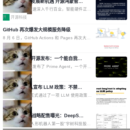
或造假。问题是，作为读者，如果你筛选出那些
共商智能硬件发展新机遇 开源鸿蒙智能
的早期工程师之一，在 Grok 训练基础设施团队
度,案例厚度、全域覆盖、多线协同...
硬件开发者日杭州站即将举行
看起来最令人兴奋的论文，那它们大部分都是过
工作过。近日他在 X 上发了一条帖子，列出了他
随着万物智联加速深入千行百业，智能硬件正从
度宣传的。」 这才是真正的痛点。不是所有论文
认为现代 AI 领域最重要的三个开源项目。 第一
单点设备迈向智能化、网联化、协同化发展。作
开
开源科技
都有问题，是最吸引眼球的那批论文最有问题。
个名字毫无悬念：Flash Attention 2。 Hieu 的
为面向全场景、跨终端的分布式操作系统，开源
他引用的帖子来自 Mathew Shen，一位 ICLR 2
理由很具体。FA 系列不需要解释，但 FA2 是他
GitHub 再次爆发大规模服务降级
鸿蒙通过统一技术底座和分布式能力，为不同类
026 的读者：「看了篇 ...
认为最重要的一个——复杂度恰到好处，刚好能
型智能设备的开发、连接与互联提供关键支撑，
8 月 6 日，GitHub Actions 和 Pages 再次大规
驱动你去学 CuTe，但还没被那些"邪恶的" Hopp
也为产业链企业探索产品创新与商业增长打开新
模服务降级，Actions 完全不可用超过 5 小时，
局
er++ 优化所淹没，足够容易修改和适配。 更关
的空间。 8月14日，开源鸿蒙智能硬件开发者日
webhook 停发，连自托管 runner 也因调度层故
键的是 FA2 的持久性...
（OHDD：OpenHarmony Hardware Develope
Prime Agent 开源发布：一个能自我改
障无法工作。Pages、Copilot code review、C
进的编程 Agent，ARC-AGI 3 超越人类
r Day）将在杭州启航。活动面向智能硬件产业
opilot coding agent 全部受影响。从检测到完全
Prime Intellect 发布了 Prime Agent，一个开源
专家基线
链企业和开发者，邀请行业专家与资深技术顾
恢复，大约 12 小时。 这是 2026 年 8 月的第六
的编程 Agent Harness，核心设计围绕两个抽
局
问，围绕开源鸿蒙技术能力、设备适配、芯片适
起事故，其中四起与 AI/Copilot 服务相关。 Git
象：Recursive Language Model（RLM）和 C
配、功耗与稳定性调优、兼容性测评及统一互联
Hub 员工 kdaigle 在 HN 讨论中贴出了一组数
Rust 项目团队宣布 LLM 政策：不禁
ontinual Harness。在 ARC-AGI 3 基准测试
等内容展开系统讲解和实战交流，帮助企业进一
止，但你要承认哪些代码不是你写的
据：2025 年全年 10 亿次 commit。现在，每周
上，Prime Agent + Opus 5 的组合达到了 95.
Rust 语言项目正式通过了一项 LLM 使用政策，
步了解开源鸿蒙在智能...
2.75 亿次，全年预计 140 亿次。GitHub...
5% RHAE Best@1，超过了 ARC 报告的人类专
覆盖 rust-lang/rust 单一仓库的代码贡献。这不
局
家基线 95.4%。 不是又一个 coding agent 包装
是项目级别的官方立场，目前由五个团队采纳，
宇树科技 IPO 战略配售曝光：DeepSe
器 Prime Agent 的架构和市面上大多数 coding
但它可能是主流开源项目中关于 AI 辅助贡献最
ek 获配 93.3 万股，锁定 36 个月
agent 有本质区别。大多数 agent harness 的设
细致的一份规则。 政策的核心只有一句话：LLM
8月6日晚间，“人形机器人第一股”宇树科技股份
计是基于早期模型的能力—...