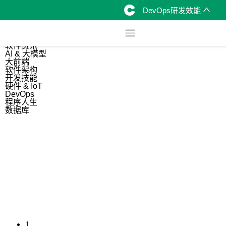
DevOps研发效能
综合
开源资讯
软件资讯
AI & 大模型
大前端
软件架构
开发技能
硬件 & IoT
DevOps
程序人生
数据库
1