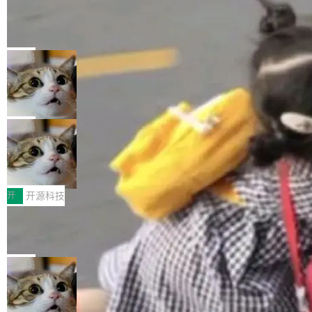
工资的是慕尼黑市政府。 libexpat 是一个 C99
<ul> <li>现在建议列表会显示更多结果，方便用
编写的流式 XML 解析器，MIT 许可证。和 libx
Cloudflare Computer 开源：你的 Age
户查找历史记录和切换到已打开的标签页。（<a
nt 需要一台电脑，而不是一个容器
ml2 一样，它是世界上使用最广泛的 XML 解析
href="https://bugzilla.mozilla.org/show_bug.c
Cloudflare 开源了名为 @cloudflare/computer
库之一。你的操作系统、浏览器、无数的基础设
gi?id=2019042">Bug&nbsp;2019042</a>）</l
的 npm 包。项目的核心论点是：容器不适合 Ag
局
施软件，很可能都在用它。而过去十年，维护它
i> <li>现在，助手可以直接使用 Exa 的网络搜索
ent 计算。真正适合的，是 Isolate。 Cloudflare
的人一直在用业余...
结果回答问题，而无需将问题转交给搜索引擎。
OpenAI 公开邮件和聊天记录回应苹果
工程师在这件事上没什么可谦虚的——他们用 W
诉讼，称“Apple is getting this wron
（<a href="https://bugzilla.mozilla.org/show_
orkers 跑了十年 Isolate。用 CEO Matthew Pri
上个月，苹果一纸诉状把 OpenAI 告上法庭，指
g”
bug.cgi?id=204...
nce 的话说：「我们一生都在用 Isolate 运行代
控其挖角苹果前员工并窃取商业秘密。苹果的诉
局
码，而 AI Agent 不需要容器，它们需要的是 Iso
状把 OpenAI 描述成一个系统性地从前东家挖
late。」 容器为什么不合适 容器的问题在于启动
HUAWEI MatePad Edge上架WorkBu
人、套取机密信息的对手。 OpenAI 没发律师
ddy鸿蒙PC版，说话就能干活的AI办公
和销毁都太重了。一个 Agent 要执行的任务可能
函，也没选择庭外沉默。它在官网贴了一篇博
全能AI工作台WorkBuddy鸿蒙PC版上架HUAWE
搭子
只需要几毫秒的 CPU 时间，但容器从冷启动到
文，标题只有六个字：Apple is getting this wro
I MatePad Edge应用市场，直接下载即可使
开
开源科技
就绪要花数秒。如果未来有十...
ng。 然后，它把邮件往来和 iMessage 聊天记
用，与鸿蒙电脑上的体验一致。值得一提的是，
录全贴了出来。 他发错人了 苹果外部律师 Gabr
FFmpeg 9.0 发布：代号“Lei”，以此纪
这是目前市面上唯一支持平板接入WorkBuddy P
念中国开发者雷霄骅
iel Gross 来自 Weil 律所，2 月 23 日下午 5:53
C版的产品，搭载“人机双写”重磅功能——你写
全球知名开源多媒体框架 FFmpeg 今天正式发
给 OpenAI 总法律顾问 Che Chang 发了封邮
你的，AI写AI的，同屏协作互不干扰。一句话让
布了 9.0 版本。这个版本除了带来新一代音视频
局
件，附了一封长信，要求 OpenAI 配合调查前苹
AI帮你干活，现在开启全新体验！ 温馨提示：
处理能力和硬件加速支持之外，还有一个特殊之
果员工带走机密信...
体验WorkBuddy鸿蒙PC版前，请将 HUAWEI M
亚马逊成本失控：AI 写代码烧掉 1215
处：FFmpeg 9.0 的代号是“Lei”。 这个名字，
万元，超预算 860%
atePad Edge 升级至 HarmonyOS 6.1.0.135S