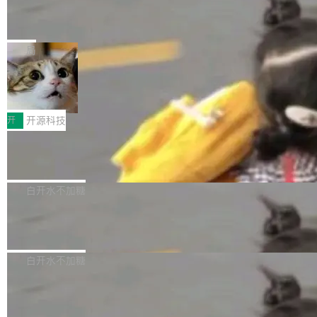
能表现。 在核心规格方面，B850 AO...
码、把关发版这两道关，还得靠人肉扛。 V5.0
竹知了：一个零依赖的单文件 HTML，
方式，以优化查询性能和吞吐量，减少集群中的
把儿时竹蝉玩具搬进浏览器
想让 AI 一起盯。
磁盘寻道和网络调用。 Dgraph v25.4.0 现已发
竹知了（zhuzhiliao）是那种小时候路边摊上几
布，具体更新内容包括： feat(zero)：Zero 现
块钱的玩意儿——一根小竹签，一个竹筒，一头
局
支持 --security superflag（token=...;whitelist
系着涂了松香的线。甩起来，竹膜震动，发出“哇
=...），与 Alpha 版本的格式一致，并据此对其
30倍效率升级：解锁医学影像数据要素
——哇”的蝉鸣声。实物越来越难找了，有开发者
价值化的真实路径
管理 HTTP 端点进行授权。 <blockquote> <p>
把它做成了 Web 玩具，放在 zhuzhiliao.imsai.c
完成一例腹部CT影像标注，张医生过去需要约1
<span><strong>警告：</strong>&nbsp;Zero
c 上，并在 GitHub 开源。 玩法很简单：按住屏
20个小时。他必须在数百张连续影像上，一笔一
开
开源科技
的 admin ...
幕画圈，或者直接甩手机。页面会实时显示转速
笔勾画边界，一层一层识别肌肉组织。如今，使
（圈/秒），声音来自真实竹知了录音的 1.72 秒
Apache Dubbo-go v3.3.2 正式发布
用东软飞标医学影像标注平台，同样的工作缩短
采样，无缝循环。音频解码失败时，还有一套合
至4小时，效率提升30倍。 这组数字背后，改变
这个版本面向生产环境，重心在内核稳定性。我
成兜底——锯齿波振荡器模拟脉冲，并联带通共
的不只是速度，而是把医学影像转化为AI能力的
们彻底收敛了旧配置体系，扩展了 Triple 协议与
白开水不加糖
振峰模拟竹膜和筒腔共鸣。 技术细节上，物理引
路径真正打通了。 大型医院积累的影像数据规模
泛化调用能力，加强了应用级元数据和服务治
擎是绳系质点模型：重力、弹性绳（只拉不
庞大，但不能直接用于训练模型。器官、病灶和
Calibre 9.12 发布，功能强大的开源电
理，同时集中修了并发安全、资源泄漏和热路径
推）、空气阻力，1/240 秒定步长积...
子书工具
组织边界，必须由专业医生逐层识别、标记和校
性能问题。
Calibre 开源项目是 Calibre 官方出的电子书管
正，才能成为机器能理解的高质量数据。医学影
理工具。它可以查看，转换，编辑和分类所有主
白开水不加糖
像AI落地最昂贵的环节，不是算法，是专业医生
流格式的电子书。Calibre 是个跨平台软件，可
的时间。 张医生是某三甲医院放射科副主任医
SwiftUI 问世七年了，为什么开发者还
以在 Linux、Windows 和 macOS 上运行。 Cal
师，牵头一项腹部肌肉影像课题。他需要在数百
在骂它？
ibre 9.12 现已正式发布，此次更新内容如下：
Yakov Manshin 发了一期长达 40 分钟的 YouT