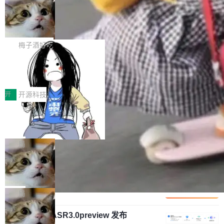
安全与合规要求。对于大多数普通研发场景，公
渐丰富，用户关注的重点也在发生变化：不只是
Gemini 的架构师。Google 首席科学家。 Jeff D
有云模型能够满足快速试用和效率提升的需求。
让AI用起来，还要进一步看清混合算力时代下，
🔥 SolonCode v2026.8.4 发布：界面
ean 在 Google 工作了 27 年后，宣布离职。 他
但对于金融、能源、医疗等对数据安全要求较...
字体可调、22 种语言、记忆搜索增强
Token花在哪里、算力是否被充分利用，以及持
不是一个人走。一同离开的还有 Sanjay Ghema
打开终端就能上岗的全中文编码智能体，这一轮
续增长的AI成本该如何优化。 深信服AI算力网关
wat（Google 员工编号 23，Jeff Dean 二十多
把「看得清、用母语、记得住」三件事一次补
梅子酒好吃
正是围绕这些实际问题，从Token治理和成本治
年的编程搭档，MapReduce 和 Bigtable 的共同
齐。 SolonCode 是什么 SolonCode 是杭州无
理两个方面，让用户的每一份算力都看得清、管
作者）、Quoc Le（Google 大脑核心成员，Se
让“代码语义理解”深度释放AI Coding
耳科技研发的企业级终端编码智能体——一位全
得住、用得稳、省得下、更安全！ 一、从现在开
价值潜能：华为云码道（CodeArts）
q2Seq 和 DocAI 的共同发明人）以及 Oriol Vin
中文驱动的数字员工，自主理解需求、规划步
一、代码仓深度理解技术的作用与价值 在软件工
始，Token使用一目...
代码仓技术解析
yals（Gemini 联合负责人，AlphaSta...
骤、编写代码。不挑模型、不挑平台，curl 一行
程实践中，代码仓是企业核心知识资产的主要载
开
开源科技
装完即用。 开源地址：Gitee · GitCode · GitHu
体。企业级代码仓库通常包含数十万乃至数百万
b 安装 支持 Java 8+（8~26）、macOS / Linu
一条“删库”命令跑 17 小时，算法工程
个文件，其规模远超单次模型调用可承载的上下
师删光 89TB 数据只为干私活
x / Windows / Harmony PC。 # macOS / Linu
文窗口。随着项目规模的持续扩张与代码历史的
最高人民检察院8月4日公布了一起案件：北京一
x / Harmony PC curl -fsSL https://solon.noea
不断累积，代码仓中的模块关系、接口契约、业
名90后算法工程师王某，为了给自己接的私活腾
局
r.org/solon...
务逻辑等关键信息往往分散于数十乃至数百个文
服务器空间，删光了公司AI游戏部门的全部核心
件之中，形成高度复杂的知识关联网络。传统的
Cloudflare 分享推理优化实践：KV ca
数据。 王某2024年1月入职东城区某科技公司AI
che 量化 + 权重压缩，吞吐量提升 4
代码检索手段（如关键词匹配、目录遍历）仅能
短剧部门，有互联网大厂背景。在公司内部架构
Kimi 和 GLM 是当前最强的大模型系列之一，但
1%，成本降 30%
在语法层面完成文本定位，难以触及代码的语义
调整期间，部门三次通知全员将数据从A集群迁
它们有一个共同的问题：太吃显存了。月之暗面
局
内涵与结构关联，导致开发者使用代码智能体在
移到B集群，王某都回复了"收到"。 他没有迁移
的 Kimi K 系列和智谱的 GLM 都是长上下文、M
理解大规模代码仓时面临显著"代码仓理解"瓶
数据。2024年9月3日下午4点，他使用此前登录
腾讯混元 Hy ASR3.0preview 发布
oE 架构的大模型，好用到让人上瘾，但 GPU 显