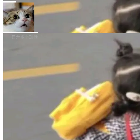
张CT影像上完成像素级精细分割，让系统"...
新功能 macOS：在 Connect/Share 按钮中添加
ube 视频，标题是"SwiftUI 七年后：一个平庸的
局
通过 AirDop 共享书籍的功能 Content server：
故事"。视频核心观点很简单：SwiftUI 发布七年
支持可向服务器后端添加新端点的插件 Edit boo
DBeaver 26.1.4 发布
了，仍然像一个永久公测版。 Manshin 从数据
k：Compress images：添加将 GIF 图像转换为
流、布局系统、API 稳定性、性能、跨平台五个
DBeaver 是一个免费开源的通用数据库工具，适
JPEG/WebP 的选项 ToC Editor：添加一个按
维度逐一批判了 SwiftUI。最让人印象深刻的一
用于开发人员和数据库管理员。DBeaver 26.1.4
白开水不加糖
钮，用于对目录中的条目进...
个论据是：苹果官方的 SwiftUI 教程项目 Land
现已发布，具体更新内容包括： AI 助手： <ul st
marks，用最新 Xcode 在最新 macOS 上构建
yle="margin-left:0; margin-right:0"> <li><span
运行，出来的效果是坏的——侧边栏按钮大小不
style="color:#000000">现在可以通过键盘访问
加载更多
一，界面错位。他说这个问题"两年前就发现了，
AI 聊天功能（添加了一些快捷键）</span></li>
至今没变"。 数据流方面，Manshin 指出 SwiftU
<li><span style="color:#000000">新增了始终
I 的属性包装器演进史...
在新 SQL 控制台中打开 AI 生成的脚本的功能</
span></li> <li><span style="color:#000000...