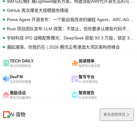
IBM与红帽扩展Lightwell服务方案，构建适配AI时代开源生态的可信基础设施
GitHub 再次爆发大规模服务降级
Prime Agent 开源发布：一个能自我改进的编程 Agent，ARC-AGI 3 超越人类专家基线
Rust 项目团队宣布 LLM 政策：不禁止，但你要承认哪些代码不是你写的
宇树科技 IPO 战略配售曝光：DeepSeek 获配 93.3 万股，锁定 36 个月
潮起潮落，你我仍在 | 2026 腾讯云粤港澳大湾区架构师峰会
TECH DAILY
阅读榜单
每日内容报纸化
每周热文看这里
DevFM
智写平台
当天资讯听着看
AI 创作更轻松
激励活动
智库报告
参与活动赢源石
行业技术报告
AI 造物
更多造物项目