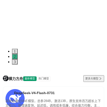
1
2
3
模力方舟
最新模型
热门模型
更多大模型
DeepSeek-V4-Flash-0731
高效轻量化MoE模型，总参284B，激活13B，原生支持百万超长上下
文能力。推理速度快、延迟低、调用成本低廉，综合能力均衡，主打