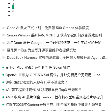
2
3
4
5
Gitee AI 队友正式上线，免费领 500 Credits 体验额度
Simon Willison 重新拥抱 MCP：无状态协议如何改变游戏规则
Jeff Dean 离开 Google：一个时代的结束，一个实验室的开始
慕尼黑市政府为全职开源项目维护者提供资助
DeepSeek Harness 宣布内测邀请，全网最大规模开源 Agent 路演现场诞生
🔥 Hot-Plug 实战：运行期管理 Solon 插件
OpenAI 宣布为 GPT-5.6 Sol 调优，并让免费用户无限用 Luna
许多顶级实验室的人现在几乎不读论文了
xAI 前工程师评现代 AI 领域最重要 Top3 开源项目
AMD 收购 AI 芯片创企 Taalas，旨在将模型权重刻进芯片以提升推理性能
红帽在2026年Gartner云原生应用平台魔力象限中被评为领导者