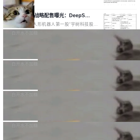
5% RHAE Best@1，超过了 ARC 报告的人类专
覆盖 rust-lang/rust 单一仓库的代码贡献。这不
局
家基线 95.4%。 不是又一个 coding agent 包装
是项目级别的官方立场，目前由五个团队采纳，
宇树科技 IPO 战略配售曝光：DeepSe
器 Prime Agent 的架构和市面上大多数 coding
但它可能是主流开源项目中关于 AI 辅助贡献最
ek 获配 93.3 万股，锁定 36 个月
agent 有本质区别。大多数 agent harness 的设
细致的一份规则。 政策的核心只有一句话：LLM
8月6日晚间，“人形机器人第一股”宇树科技股份
计是基于早期模型的能力—...
可以用来分析、提炼、审阅、建议，但不能用来
有限公司披露IPO发行价格及战略配售结果，杭
白开水不加糖
创作。 具体来说，LLM 生成的代码可以提交，
州深度求索人工智能基础技术研究有限公司（De
但必须满足五个条件：预先安排、非关键、高质
Docker 29.7.2 发布
epSeek）获配93.3399万股，按150.8元/股发行
量、充分测试、充分审查，并且必须披露。LLM
价格计算，认购金额约1.41亿元，股份锁定期为
Docker 29.7.2 现已发布，具体更新内容如下：
不得生成涉及安全性的关键变更，除非作者本身
36个月。 公告显示，本次宇树科技战略配售对
Bug fixes and enhancements 修复多次传递同
白开水不加糖
就是领域专家。即使如此，政策也"强烈不建
象主要包括长期投资机构、与公司业务具有战略
一环境变量时，docker service create和docker
议"这么做。 对于不披露的情况，审核者可以直
合作关系或长期合作愿景的大型企业、科创板保
Apache Fluss 毕业成为顶级项目
service update会发生 panic 的问题。docker/cl
接关闭 PR，无需解释。 政策作者 Jynn Ne...
荐人跟投子公司，以及公司高级管理人员和核心
i#7145 修复了 Docker Engine 29.7.0 中引入的
今年 7 月，Apache Fluss 的毕业提案在 Apach
员工参与设立的专项资产管理计划。其中，Dee
一个回归问题，该问题导致拉取镜像时会拒绝包
e 孵化器项目管理委员会（IPMC）投票中获得
白开水不加糖
pSeek作为与宇树科技具备战略合作关系的企
含绝对 hardlink 目标的镜像（此类镜像由某些镜
全票通过，随后获 Apache 软件基金会董事会批
业，获配股份数量占本次发行数量的2.31%。 除
像构建工具生成）。moby/moby#53305 修复了
马斯克 AI 百科项目 Grokipedia 被曝数
准。今天，Apache 软件基金会正式宣布 Apach
DeepSeek外，腾讯旗下上海启善投资有限公司
月未更新
Docker Engine 29.7.0 中引入的一个回归问
e Fluss 孵化毕业，成为 Apache 顶级项目（TL
埃隆·马斯克推出的AI百科项目 Grokipedia 被曝
获配9...
题，该问题可能导致在旧版 Linux 内核...
P）！这一里程碑不仅标志着 Fluss 迈入新的发
长期停止内容更新，未能实现其作为“AI版维基百
白开水不加糖
展阶段，也将进一步推动流式存储、实时湖仓与
科”替代品的目标。 据 Lawfare 最新调查，自今
AI 数据基础加速融合，为实时数据基础设施的发
Solon I18n：三种解析器，零样板代码
年4月以来，Grokipedia 页面更新功能基本停