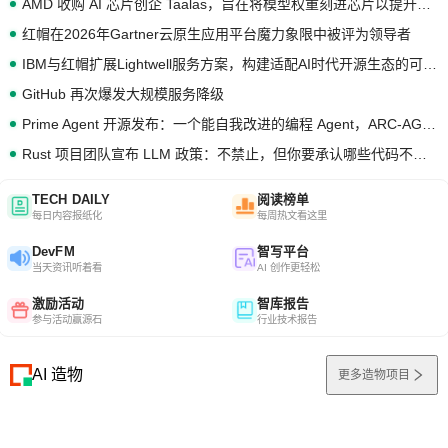
AMD 收购 AI 芯片创企 Taalas，旨在将模型权重刻进芯片以提升推理性能
红帽在2026年Gartner云原生应用平台魔力象限中被评为领导者
IBM与红帽扩展Lightwell服务方案，构建适配AI时代开源生态的可信基础设施
GitHub 再次爆发大规模服务降级
Prime Agent 开源发布：一个能自我改进的编程 Agent，ARC-AGI 3 超越人类专家基线
Rust 项目团队宣布 LLM 政策：不禁止，但你要承认哪些代码不是你写的
TECH DAILY
阅读榜单
每日内容报纸化
每周热文看这里
DevFM
智写平台
当天资讯听着看
AI 创作更轻松
激励活动
智库报告
参与活动赢源石
行业技术报告
AI 造物
更多造物项目