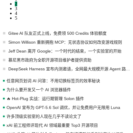
2
3
4
5
Gitee AI 队友正式上线，免费领 500 Credits 体验额度
Simon Willison 重新拥抱 MCP：无状态协议如何改变游戏规则
Jeff Dean 离开 Google：一个时代的结束，一个实验室的开始
慕尼黑市政府为全职开源项目维护者提供资助
DeepSeek Harness 宣布内测邀请，全网最大规模开源 Agent 路演现场诞生
任意网页划词 AI 问答：不用切换标签页的效率秘诀
为什么要开发又一个 AI 浏览器插件
🔥 Hot-Plug 实战：运行期管理 Solon 插件
OpenAI 宣布为 GPT-5.6 Sol 调优，并让免费用户无限用 Luna
许多顶级实验室的人现在几乎不读论文了
xAI 前工程师评现代 AI 领域最重要 Top3 开源项目