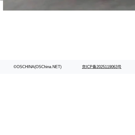
代码检索手段（如关键词匹配、目录遍历）仅能
在语法层面完成文本定位，难以触及代码的语义
内涵与结构关联，导致开发者使用代码智能体在
理解大规模代码仓时面临显著"代码仓理解"瓶
颈。 代码仓深度理解服务（以下简称" CodeBas
e深度理解服务"）是华为云码道（CodeA...
©OSCHINA(OSChina.NET)
京ICP备2025119063号