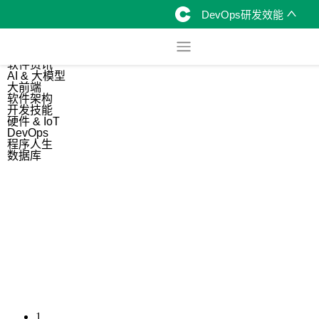
DevOps研发效能
综合
开源资讯
软件资讯
AI & 大模型
大前端
软件架构
开发技能
硬件 & IoT
DevOps
程序人生
数据库
1