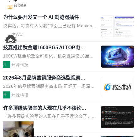
阅读榜单
为什么要开发又一个 AI 浏览器插件
说实话，每次有人问我"市面上已经有 Monica、
Sider、Copilot for Chrome 这些 AI 浏览器插件
席WC
了，你为什么还要再做一个"，我都觉得这个问题
技嘉推出钛金雕1600PG5 AI TOP电
问得好。 因为我自己也是从用户变成开发者的。
源：为发烧级主机与本地AI算力打造旗
现有产品的天花板 我用过不少 AI 浏览器插件。
1600W钛金能效全可视化，机身紧凑仅16厘米
舰供电方案
刚开始觉得都挺好——选中一段文字，弹出解
继2026台北电脑展首度亮相后，技嘉科技近日正
开
开源科技
释；写邮件时帮你润色；看英文网页给你翻译摘
式发布钛金雕1600PG5 AI TOP电源。这款高端
要。但用久了你会发现，它们本质上都是同一类
2026年8月品牌营销服务商选型观察：
电源专为发烧级DIY主机与本地AI算力平台打
从流量思维到品牌资产思维的范式转移
东西：一个带网页上下文的聊天框。 它们能读取
造，整机长度仅16厘米，提供1600W额定功率
2026年的品牌营销服务商市场,正经历一场深刻
页面的文本，然后把文本丢给大模型，再返回一
与80PLUS钛金能效；支持ATX 3.1与PCIe 5.1
的价值重构。全球全案品牌代理机构市场从2025
开
开源科技
段回答。仅此而已。 这当然有用，但总觉得差点
规范，结合服务器级元件、完善供电线材与内置
年的83.1亿美元增长至2026年的86.6亿美元,年
意思。比如我在一个后台管理系统里，需要填50
实时LCD监控屏，可充分满足当下高阶PC主机
许多顶级实验室的人现在几乎不读论文
复合增长率达5.44%,预计2032年将突破120亿美
个表单字段，每个字段还有联动逻辑；比如我
了
的严苛使用需求。 澎湃功率，紧凑机身 钛金雕1
元。数字广告与公共关系相关服务市场更是从20
「许多顶级实验室的人现在几乎不读论文了，而
想...
600PG5 AI TOP具备强悍输出功率，同时实现
25年的8463亿美元扩张至2026年的8763亿美
且他们认为 ICLR/ICML/NeurIPS 充斥着大量过
局
机身尺寸大幅精简。整机长度仅16厘米，属于同
元。数字的背后是一个清晰的事实——品牌对专
度宣传和欺诈。」 OpenAI 研究员 Keller Jorda
功率段机身尺寸十分紧凑的1600W电源产品。小