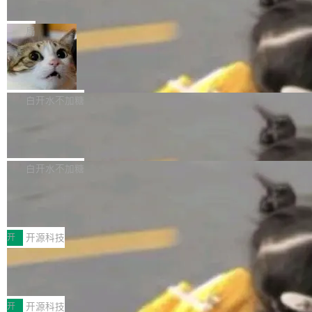
e” 和 Muse Spark 1.2 模型
mmit 之间的空隙里丢失了。 DeltaDB 要做的就
金额高达158.3亿美元，这一单项投入已经逼近
Meta 今天发布了两款 AI 产品：Muse Code，
是把这段空隙补上。 回退到任何一次编辑：Delt
微软同期总资本开支的四成。 与亚马逊、Alpha
一个在终端里运行的编程 agent；Muse Spark
局
aDB 捕获 commit 之间的每一次操作，...
bet、微软以及 Meta 等传统科技巨头相比，Spa
1.2，驱动这个 agent 的新模型。一句话概括：
ceXAI的资金消耗速度尤为引人瞩目。然而，支
美团开源 LoHoSearch，用知识图谱校
你可以用 curl -fsSL https://dev.meta.ai/install.
准 AI 能力认知
撑庞大支出的资金来源却呈现出截然不同的面
sh | bash 安装一个能在大项目里自动规划、写
机器出题的前提，是让机器拥有全局视野。整个
貌。数据显示，微软和 Meta 主要依托充沛的经
代码、验证结果的 AI 终端工具。 据介绍，Muse
构建流程可以分为四个环节：建图 → 控制难度
白开水不加糖
营现金流来覆盖资本开支，其资本支出覆盖率分
Code 是 Meta 的编程 agent 产品。它和市场上
→ 质量把关 → 数据概览。
别达到155% 和106%;而SpaceXAI的经营现金
腾讯开源 UCL-MPComm 通信库
已有的终端编程 agent 在设计理念上有几个明显
流仅能覆盖资本开支的12...
的差异点。 异步后台 agent：Muse Code 有一
腾讯网平团队宣布开源了 UCL-MPComm 通信
个主 agent 循环，外加一组后台 agent。这些后
库，并将作为transport接入Mooncake TENT。
白开水不加糖
台 agent...
该通信库针对AI Memory池化场景的数据传输需
CoStrict入选工信部2025人工智能应用
求进行了深度优化，能够实现数据中心内大规模
典型案例
计算节点间多种内存类型的高性能通信。 UCL-
近日，工信部科技司公示《2025人工智能应用典
MPComm将作为一种传输引擎接入Mooncake T
型案例入选名单》，深信服“面向企业研发场景的
开
开源科技
ENT，实现零拷贝传输性能提升30%、非零拷贝
开源 AI 编程平台 CoStrict 应用”凭借卓越的技术
传输性能最高提升5倍。UCL-MPComm底层基
深信服AI算力网关入选工信部人工智能
创新与落地成效成功入选。 全链路私有化部署，
应用典型案例！
于自研UCL-Engine通信引擎，后续腾讯网平将
助力企业AI研发安全落地 当前，越来越多企业已
前不久，工业和信息化部正式发布《2025年人工
持续开源更多基于UCL-Engine的高性能通信组
经开始引入 AI Coding 工具，通过调用公有云模
智能应用典型案例名单》，集中展示人工智能在
开
开源科技