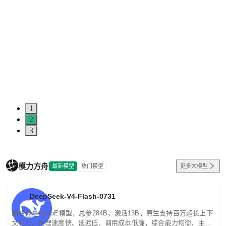
1
2
3
模力方舟
最新模型
热门模型
更多大模型
DeepSeek-V4-Flash-0731
高效轻量化MoE模型，总参284B，激活13B，原生支持百万超长上下
文能力。推理速度快、延迟低、调用成本低廉，综合能力均衡，主打