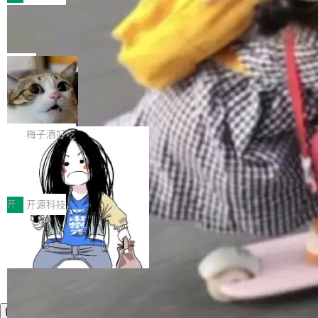
件。 腾讯网平团队在UCL-MPComm中实现了一
型或企业内部部署模型提升研发效率。但随着 AI
各领域的应用成果，覆盖技术底座、行业赋能、
个独立于业务线程的全局通信引擎（Engine），
Coding 从个人辅助工具逐步走向团队级、组织
Jeff Dean 离开 Google：一个时代的结
产品应用、支撑保障、专题等五大方向。深信服
并实...
束，一个实验室的开始
级应用，企业在规模化落地过程中，对安全性、
AI算力网关（AI创新平台）成功入选！ 随着各行
Google 员工编号 20。MapReduce 作者之一。
可控性和代码质量提出了更高要求。 首先是数据
各业的Agent走向规模化建设，算力构成形态逐
Bigtable 作者之一。TensorFlow 的作者之一。
局
安全与合规要求。对于大多数普通研发场景，公
渐丰富，用户关注的重点也在发生变化：不只是
Gemini 的架构师。Google 首席科学家。 Jeff D
有云模型能够满足快速试用和效率提升的需求。
让AI用起来，还要进一步看清混合算力时代下，
🔥 SolonCode v2026.8.4 发布：界面
ean 在 Google 工作了 27 年后，宣布离职。 他
但对于金融、能源、医疗等对数据安全要求较...
字体可调、22 种语言、记忆搜索增强
Token花在哪里、算力是否被充分利用，以及持
不是一个人走。一同离开的还有 Sanjay Ghema
打开终端就能上岗的全中文编码智能体，这一轮
续增长的AI成本该如何优化。 深信服AI算力网关
wat（Google 员工编号 23，Jeff Dean 二十多
把「看得清、用母语、记得住」三件事一次补
梅子酒好吃
正是围绕这些实际问题，从Token治理和成本治
年的编程搭档，MapReduce 和 Bigtable 的共同
齐。 SolonCode 是什么 SolonCode 是杭州无
理两个方面，让用户的每一份算力都看得清、管
作者）、Quoc Le（Google 大脑核心成员，Se
让“代码语义理解”深度释放AI Coding
耳科技研发的企业级终端编码智能体——一位全
得住、用得稳、省得下、更安全！ 一、从现在开
价值潜能：华为云码道（CodeArts）
q2Seq 和 DocAI 的共同发明人）以及 Oriol Vin
中文驱动的数字员工，自主理解需求、规划步
一、代码仓深度理解技术的作用与价值 在软件工
始，Token使用一目...
代码仓技术解析
yals（Gemini 联合负责人，AlphaSta...
骤、编写代码。不挑模型、不挑平台，curl 一行
程实践中，代码仓是企业核心知识资产的主要载
开
开源科技
装完即用。 开源地址：Gitee · GitCode · GitHu
体。企业级代码仓库通常包含数十万乃至数百万
b 安装 支持 Java 8+（8~26）、macOS / Linu
个文件，其规模远超单次模型调用可承载的上下
x / Windows / Harmony PC。 # macOS / Linu
文窗口。随着项目规模的持续扩张与代码历史的
x / Harmony PC curl -fsSL https://solon.noea
不断累积，代码仓中的模块关系、接口契约、业
r.org/solon...
务逻辑等关键信息往往分散于数十乃至数百个文
件之中，形成高度复杂的知识关联网络。传统的