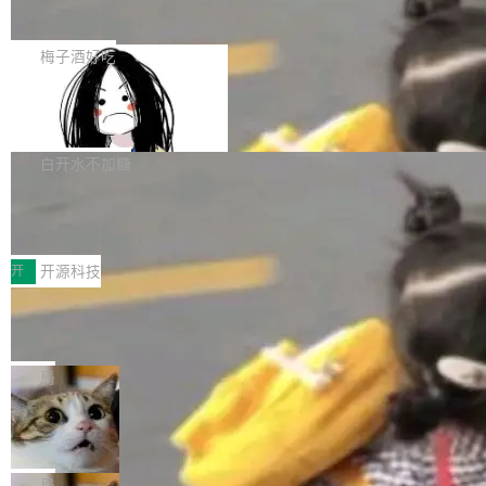
展开启新的篇章。
滞，过去三个月内没有任何条目完成更新，用户
如果你在 Spring Boot 里做过国际化，流程大概
提交的编辑请求也长期处于待处理状态。 Groki
是这样的：配 MessageSource 的 Bean、写 R
梅子酒好吃
pedia 于去年底上线，定位为由人工智能生成内
eloadableResourceBundleMessageSource、
容的百科平台，被马斯克视为传统众包百科网站
Apache Doris 4.1 全面增强 Iceberg：
声明 LocaleResolver、注册 LocaleChangeInt
支持 UPDATE、MERGE INTO 与 Iceb
维基百科的替代方案。Lawfare 调查发现，无论
erceptor…五六步之后才能看到第一行翻译文
Apache Doris 4.1 要补齐的，正是缺失的那一
erg V3
热门页面还是低关注度页面，均未出现近期更
本。 Solon 换了个方式。整个 i18n 模块围绕三
半。在已有查询能力的基础上，Doris 进一步支
白开水不加糖
新，相关问题并非局限于特定领域，而是在不同
个解析器、一个注解、一个工具类展开——没有
持了 UPDATE、DELETE、MERGE INTO 等数
主题和访问量页面中普遍存在。 调查人员最初认
XML、没有拦截器注册、没有样板配置。 资源
Testin XAgent：CIO智能测试落地指南
据修改操作、完整的表结构管理与分区演进，以
为，Grokipedia可能只是限...
文件的约定 把文件放到 resources/i18n/ 下： r
及 rewrite_data_files、expire_snapshots 等日
7月30日，TiD2026质量竞争力大会在北京中关
esources/i18n/messages.properties ...
常维护操作，并完整支持 Iceberg V3 格式。
村国家自主创新示范区会议中心开幕。本届大会
开
开源科技
由中关村智联软件服务业质量创新联盟主办，以
让非法状态不可表示：一篇关于 ADT
“智构可信·质创未来——AI原生时代的质量新范
的帖子在 Reddit 火了
式”为主题，直面AI从实验室走向规模化产业落地
有一种东西，一旦用过就回不去了。Alex Fedos
的核心质量命题。会上，《2026智能研发生产力
eev 管它叫"软件设计的基石"。 他说的东西不新
局
工具选型手册》发布，Testin云测的Testin XAge
鲜——代数数据类型（ADT），尤其是和类型
Cloudflare 开源内部企业 AI 平台 Clou
nt智能测试系统入选AI测试领域代表产品。对CI
（sum type）。但他说清楚了一件事：这不是类
dflare OS
O而言，这提示了一个转变：AI测试正在从效率
型系统的学术体操，是日常编码的思维方式。 文
Cloudflare 发布了一个开源项目 Cloudflare O
工具升级为企业的质量基础设施。 CIO面对的新
章从一个简单的例子切入。一个网站的深色主题
S。如果你只看官方博客，你会觉得这是又一
局