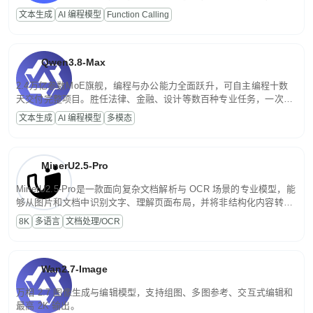
高并发、轻量化任务，适合日常对话、内容创作、基础 RAG、批量
文本生成
AI 编程模型
Function Calling
文案处理等普惠刚需场景。
Qwen3.8-Max
2.4万亿参数MoE旗舰，编程与办公能力全面跃升，可自主编程十数
天交付完整项目。胜任法律、金融、设计等数百种专业任务，一次对
话端到端交付生产级成果。原生视觉理解贯穿规划、执行与验证全流
文本生成
AI 编程模型
多模态
程，支持超长文档与长视频的深度语义解析。长程任务中自主规划与
闭环迭代，持续进化。
MinerU2.5-Pro
MinerU2.5-Pro是一款面向复杂文档解析与 OCR 场景的专业模型，能
够从图片和文档中识别文字、理解页面布局，并将非结构化内容转换
为便于存储、检索和二次处理的结构化结果。
8K
多语言
文档处理/OCR
Wan2.7-Image
万相 2.7 图像生成与编辑模型，支持组图、多图参考、交互式编辑和
最高 2K 输出。