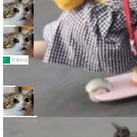
现实 过去两年，CIO们的焦虑清单上多了两项：
设置，如果用布尔值 + 可空字段来表示——bool
个"AI 知识库 + 聊天机器人"——每个大厂都在
一是如何让大模型和智能体应用安全地从PoC走
ean 表示是否可切换，nullable 的默认模式、浅
Deno 团队开源 Celld，可自托管的分
做，没什么新鲜的。 但 Kenton Varda 在 Twitte
向生产，二是如何让测试团队跟得上AI应用...
布式 Durable Objects
色方案、深色方案——会产生大量无意义的组
r 上把事情说清楚了： 今天我们发布了 Cloudfla
Ryan Dahl 领导的 Deno 团队推出了最新开源项
合。方案缺了、配置冲突了、全 null 了。要知道
re OS，一个带连接器的聊天机器人，跟其他所
目 Celld，一个能在自己机器上运行 Cloudflare
局
哪些组合有效，作者说，你得靠"文档、校验、或
有科技公司做的一样。只不过，实际上它不一
Workers 和 Durable Objects 的守护进程。 设
者部落知识"。 换个写法。Rust 的 enum，两个
样。这是 Sandstorm.io 的重制版，我十年前的
鲁大师7月新机性能/流畅/AI榜：vivo夺
计思路很直接：每个对象是一个独立的 SQLite
变体：Switchable...
性能、流畅双第一，三星Galaxy Z系列
那个创业公司。不同的是，这次它构建在 Cloudf
数据库，按名称寻址，复制到你自己的 S3 兼容
2026年7月的手机市场，由于存储等硬件成本暴
新折叠缺席
lare Workers 上——我花了九年时间搭建的平台
存储库里。节点之间只通过这个存储库协调——
增，手机厂商的日子也不好过啊，新机速度明显
开
开源科技
——并且深度集成了 AI。这基本上是我十年秘密
没有控制平面，没有共识协议。每个对象自带一
放缓，因此硝烟味淡了许多。新机参数规格除开
计划的顶峰。 十年前，Ken...
个小型数据库，应用天然按分片构建，单个数据
Zed 推出 DeltaDB，一个记录 commit
高价的三星折叠（三星Galaxy Z Fold8 Ultra / Z
之间所有操作的版本控制系统
库的竞争和爆炸半径问题在设计层面就被消除
Fold8 / Z Flip8）外，其余要么是中低端机器，
Zed 编辑器团队发布了新项目——DeltaDB，一
了。 闲置的 cell 会休眠到几乎不占资源。当 cel
例如iQOO Z11i、REDMI Note 17、REDMI No
个在 git commit 之间记录每一次编辑操作的版
局
l 迁移或唤醒时，新宿主从 S3 恢复 SQLite 数据
te 17 Pro、OPPO K15，要么是vivo X300 E这
本控制系统。目前处于 Early Access 阶段。 De
库继续执行。存储库是持久化的唯一真相...
样的次旗舰。 Galaxy Z Fold8 Ultra / Z Fold8 /
SpaceXAI 单季资本开支达 183 亿美元
ltaDB 的核心思路直接写在 landing page 最显
Z Flip8三款折叠屏新机均在7月22日发布，且全
眼的位置：「Software is made between com
根据风险投资人Tomer Tunguz 博客（VC 分
部搭载骁龙8 Elite Gen5 for Galaxy，它们本该
mits」——软件是在 commit 之间写出来的。git
析）披露的最新分析与第二季度业绩报告，Spac
白开水不加糖
是7月性...
只记录了你提交的最终状态，但真正的工作过程
eXAI在上个季度的总资本支出飙升至183.7亿美
——打字、删改、试错、agent 对话——都在 co
Meta 发布终端编程 Agent“Muse Cod
元。其中，绝大部分资金被直接用于 AI 领域，