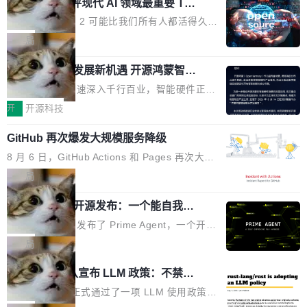
业化营销服务的需求从未如此迫切。 但市场扩容
xAI 前工程师评现代 AI 领域最重要 Top
n 这条推文引发了广泛讨论。他不是在说风凉
巧机身有效提升市面主流标准A...
3 开源项目
的同时,服务商的竞争逻辑正在改变。2026年Top
话，他是说出了一个圈内人尽皆知但很少公开捅
Flash Attention 2 可能比我们所有人都活得久。
Agency年度合辑的观察指出,“产品”这个离消费
破的事实。 Jordan 随后补充了一句软化声明：
这句话不是来自某个技术博客，而是出自 Hieu
局
者最近的载体,在整个品牌营销层面的权重显著变
「我不认为这些会议上大部分论文都在过度宣传
Pham 的一条推文。Hieu Pham 是谁？他是 xAI
高了。全域营销服务商的竞争正在从规模转向深
或造假。问题是，作为读者，如果你筛选出那些
共商智能硬件发展新机遇 开源鸿蒙智能
的早期工程师之一，在 Grok 训练基础设施团队
度,案例厚度、全域覆盖、多线协同...
硬件开发者日杭州站即将举行
看起来最令人兴奋的论文，那它们大部分都是过
工作过。近日他在 X 上发了一条帖子，列出了他
随着万物智联加速深入千行百业，智能硬件正从
度宣传的。」 这才是真正的痛点。不是所有论文
认为现代 AI 领域最重要的三个开源项目。 第一
单点设备迈向智能化、网联化、协同化发展。作
开
开源科技
都有问题，是最吸引眼球的那批论文最有问题。
个名字毫无悬念：Flash Attention 2。 Hieu 的
为面向全场景、跨终端的分布式操作系统，开源
他引用的帖子来自 Mathew Shen，一位 ICLR 2
理由很具体。FA 系列不需要解释，但 FA2 是他
GitHub 再次爆发大规模服务降级
鸿蒙通过统一技术底座和分布式能力，为不同类
026 的读者：「看了篇 ...
认为最重要的一个——复杂度恰到好处，刚好能
型智能设备的开发、连接与互联提供关键支撑，
8 月 6 日，GitHub Actions 和 Pages 再次大规
驱动你去学 CuTe，但还没被那些"邪恶的" Hopp
也为产业链企业探索产品创新与商业增长打开新
模服务降级，Actions 完全不可用超过 5 小时，
局
er++ 优化所淹没，足够容易修改和适配。 更关
的空间。 8月14日，开源鸿蒙智能硬件开发者日
webhook 停发，连自托管 runner 也因调度层故
键的是 FA2 的持久性...
（OHDD：OpenHarmony Hardware Develope
Prime Agent 开源发布：一个能自我改
障无法工作。Pages、Copilot code review、C
进的编程 Agent，ARC-AGI 3 超越人类
r Day）将在杭州启航。活动面向智能硬件产业
opilot coding agent 全部受影响。从检测到完全
Prime Intellect 发布了 Prime Agent，一个开源
专家基线
链企业和开发者，邀请行业专家与资深技术顾
恢复，大约 12 小时。 这是 2026 年 8 月的第六
的编程 Agent Harness，核心设计围绕两个抽
局
问，围绕开源鸿蒙技术能力、设备适配、芯片适
起事故，其中四起与 AI/Copilot 服务相关。 Git
象：Recursive Language Model（RLM）和 C
配、功耗与稳定性调优、兼容性测评及统一互联
Rust 项目团队宣布 LLM 政策：不禁
Hub 员工 kdaigle 在 HN 讨论中贴出了一组数
ontinual Harness。在 ARC-AGI 3 基准测试
等内容展开系统讲解和实战交流，帮助企业进一
止，但你要承认哪些代码不是你写的
据：2025 年全年 10 亿次 commit。现在，每周
上，Prime Agent + Opus 5 的组合达到了 95.
Rust 语言项目正式通过了一项 LLM 使用政策，
步了解开源鸿蒙在智能...
2.75 亿次，全年预计 140 亿次。GitHub...