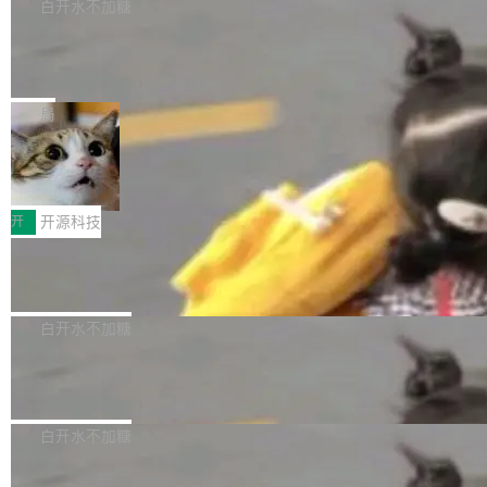
过 1528 名开发者，85% 说 AI 把瓶颈从写代码
数据库，有一个图形后端。作为一个原生的 Gra
白开水不加糖
帮助玩家在游戏与高负载应用中获得更充分的性
转移到了审代码。 写代码有人替你干了。但审代
phQL 数据库，它严格控制数据在磁盘上的排列
能表现。 在核心规格方面，B850 AO...
竹知了：一个零依赖的单文件 HTML，
码、把关发版这两道关，还得靠人肉扛。 V5.0
方式，以优化查询性能和吞吐量，减少集群中的
把儿时竹蝉玩具搬进浏览器
想让 AI 一起盯。
磁盘寻道和网络调用。 Dgraph v25.4.0 现已发
竹知了（zhuzhiliao）是那种小时候路边摊上几
布，具体更新内容包括： feat(zero)：Zero 现
块钱的玩意儿——一根小竹签，一个竹筒，一头
局
支持 --security superflag（token=...;whitelist
系着涂了松香的线。甩起来，竹膜震动，发出“哇
=...），与 Alpha 版本的格式一致，并据此对其
30倍效率升级：解锁医学影像数据要素
——哇”的蝉鸣声。实物越来越难找了，有开发者
价值化的真实路径
管理 HTTP 端点进行授权。 <blockquote> <p>
把它做成了 Web 玩具，放在 zhuzhiliao.imsai.c
完成一例腹部CT影像标注，张医生过去需要约1
<span><strong>警告：</strong>&nbsp;Zero
c 上，并在 GitHub 开源。 玩法很简单：按住屏
20个小时。他必须在数百张连续影像上，一笔一
开
开源科技
的 admin ...
幕画圈，或者直接甩手机。页面会实时显示转速
笔勾画边界，一层一层识别肌肉组织。如今，使
（圈/秒），声音来自真实竹知了录音的 1.72 秒
Apache Dubbo-go v3.3.2 正式发布
用东软飞标医学影像标注平台，同样的工作缩短
采样，无缝循环。音频解码失败时，还有一套合
至4小时，效率提升30倍。 这组数字背后，改变
这个版本面向生产环境，重心在内核稳定性。我
成兜底——锯齿波振荡器模拟脉冲，并联带通共
的不只是速度，而是把医学影像转化为AI能力的
们彻底收敛了旧配置体系，扩展了 Triple 协议与
白开水不加糖
振峰模拟竹膜和筒腔共鸣。 技术细节上，物理引
路径真正打通了。 大型医院积累的影像数据规模
泛化调用能力，加强了应用级元数据和服务治
擎是绳系质点模型：重力、弹性绳（只拉不
庞大，但不能直接用于训练模型。器官、病灶和
Calibre 9.12 发布，功能强大的开源电
理，同时集中修了并发安全、资源泄漏和热路径
推）、空气阻力，1/240 秒定步长积...
子书工具
组织边界，必须由专业医生逐层识别、标记和校
性能问题。
Calibre 开源项目是 Calibre 官方出的电子书管
正，才能成为机器能理解的高质量数据。医学影
理工具。它可以查看，转换，编辑和分类所有主
白开水不加糖
像AI落地最昂贵的环节，不是算法，是专业医生
流格式的电子书。Calibre 是个跨平台软件，可
的时间。 张医生是某三甲医院放射科副主任医
SwiftUI 问世七年了，为什么开发者还
以在 Linux、Windows 和 macOS 上运行。 Cal