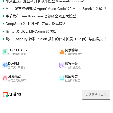
小米正式开源自研具身基座模型 Xiaomi-Robotics-1
Meta 发布终端编程 Agent“Muse Code” 和 Muse Spark 1.2 模型
字节发布 SeedRealtime 音视频全双工大模型
DeepSeek 将上调 API 定价，涨幅较大
腾讯开源 UCL-MPComm 通信库
跳出 Fatjar 的束缚：Solon 插件的体外扩展（E-Spi）与热插拔（H-Spi）
TECH DAILY
阅读榜单
每日内容报纸化
每周热文看这里
DevFM
智写平台
当天资讯听着看
AI 创作更轻松
激励活动
智库报告
参与活动赢源石
行业技术报告
AI 造物
更多造物项目