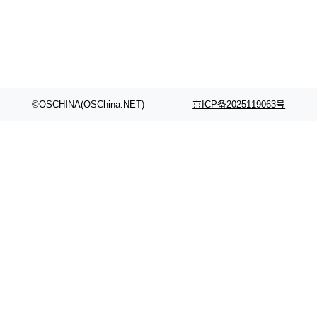
模型：文生图一个、图编辑一个、主体参考一
化的密码方案。」 而且用的不是什么新武器。G
个、...
reen 反复强调这一点：AI 没有发明新的数学。
它做的是把已知工具——那些密码学家早就握在
手里的锤子和扳手——组合得比人类更彻底。他
引用了 Cl...
©OSCHINA(OSChina.NET)
京ICP备2025119063号