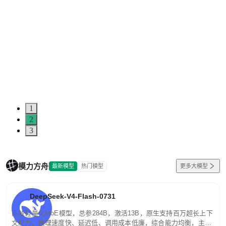
1
2
3
模力方舟
最新模型
热门模型
更多大模型
DeepSeek-V4-Flash-0731
高效轻量化MoE模型，总参284B，激活13B，原生支持百万超长上下
文能力。推理速度快、延迟低、调用成本低廉，综合能力均衡，主打