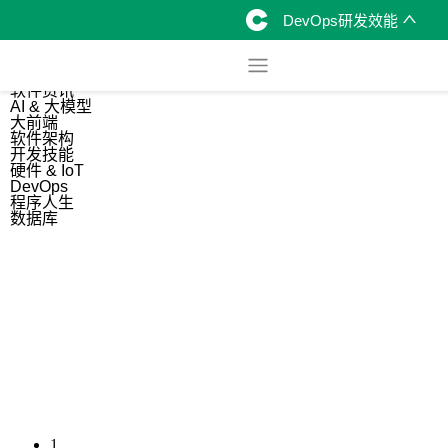
DevOps研发效能
综合
开源资讯
软件资讯
AI & 大模型
大前端
软件架构
开发技能
硬件 & IoT
DevOps
程序人生
数据库
1