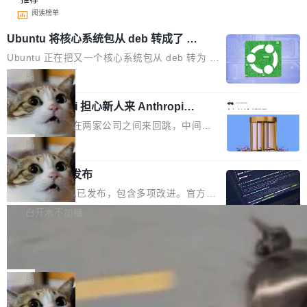
阅读榜单
Ubuntu 将核心系统包从 deb 转成了 s
nap
Ubuntu 正在把又一个核心系统包从 deb 转为 s
nap。这次是 hwctl——一个用来检查 Ubuntu
局
硬件认证状态的命令行工具。 Canonical 工程师
Dario Amodei 担心新人来 Anthropic
Alan Griffiths 在邮件列表中说得很直白：「hwc
只为金钱，不为使命
tl 是一个 Ubuntu 专有的包，它和它的依赖项都
顶级 AI 研究员在两家公司之间来回跳，中间只
是 Ubuntu 专有的，不会用在其他发行版上。」
隔了几天。 Lilian Weng 上周刚宣布因健康原因
局
所以 deb 版本的受众实际上为零。既然只有 Ub
离开 Thinking Machines Lab，说自己作为联合
untu 用户在用，那用 snap 打包就没什么可纠结
FFmpeg 9.0 发布
创始人的角色「太累了」。几天后，The Inform
的。 从 deb 到 snap 的迁移路径 hwctl 是 rust-
ation 就曝出她将重回 OpenAI，负责递归自我
FFmpeg 9.0 现已发布，包含多项改进。官方更
hwlib 硬件 API 库的一部分，命令行工具负责查
改进方向的研究。她是 Thinking Machines 过
新日志列出的 9.0 版本主要更新内容如下： 扩
白开水不加糖
询 Ubuntu 的硬件认证数据库。...
去一年内第四个离开的联合创始人。 这家由前
展 AMF 色彩转换器 (vf_vpp_amf) 的 HDR 功能
OpenAI CTO Mira Murati 创立的公司，连创始
DeepSeek V4 Flash 单日消耗 8 万亿 t
MP4 muxer 中支持 LCEVC 音轨复用 Playdate
okens 登顶热搜
团队都留不住。 但 Thinking Machines 不是唯
视频编码器和多路复用器 添加 v360_vulkan filt
8 万亿 tokens。一天。一家公司的消耗。 Open
一在人才争夺战中失血的公司。六月，Google
er HE-AAC 960 解码 (DAB+) transpose_cuda
Code 在 X 上发帖：「DeepSeek Flash did 8T
局
连失两员大将：Noam Shazeer 去了 Op...
filter 添加 AMF Frame Rate Converter (vf_frc
tokens on August 1st. 5T of free usage + 3T