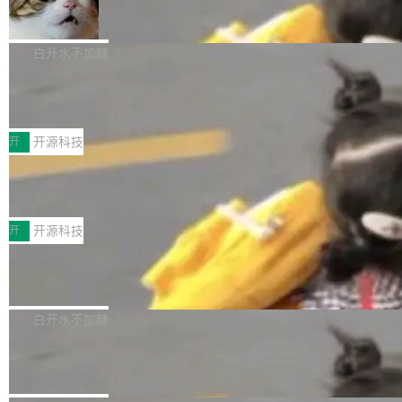
_amf) filter SMPTE 2094-50 元数据支持和直
NetBSD 11.0 正式发布
on OpenCode Go.」79.8 万次浏览，连带着 #
通 ProRes RAW VideoToolbox 硬件加速器 AP
DeepSeek一天消耗了8万亿# 上了微博热搜——
NetBSD 11.0 现已正式发布，这是 NetBSD 操
V ...
注意这是 OpenCode 一家的消耗。 OpenCode
作系统的第十八个主要版本。 自 NetBSD 10.1
白开水不加糖
是 Anomaly 出品的 AI 编程工具，套餐 10 美元/
以来的变化 更新亮点： 新增对 RISC-V 处理器
月。用户交了 10 美元，就能用 DeepSeek Flas
2026 ChinaJoy鸿蒙游戏增长臻享会举
架构的支持。NetBSD 11.0 是首个支持 64 位 R
办，鲸鸿动能系统呈现游戏行业解决方
h 随便写代码，按网友说法：「怎么使劲用也用
ISC-V 平台的稳定版本，涵盖一系列基于 StarFi
8月1日，2026 ChinaJoy期间，鸿蒙游戏增长臻
案
不完。」5T 来自免费额度，3T 来自 Go...
ve JH71XX 的设备，例如 VisionFive 2、PINE
享会在上海举办。鸿蒙生态的全场景智慧营销平
开
开源科技
64 STAR64，以及 QEMU。 增强了对 POSIX.1
台鲸鸿动能协同华为游戏中心，面向游戏行业开
-2024 和 C23 编程接口标准的兼容性。 compat
技嘉X3D系列再添新成员 B850 AORU
发者及生态伙伴，系统呈现了平台在游戏领域的
S ELITE X3D主板强化性能体验
_linux(8) 增强了对 Linux 系统调用的支持，包
完整能力版图——从IAP高价值用户的全周期经
面向AMD Ryzen X3D处理器玩家，技嘉X3D系
括 epoll（围绕 kqueue 实现）、POSIX 消息队
营、到IAA游戏的“买变一体”正循环、再到联运与
列主板阵容迎来新成员——B850 AORUS ELITE
开
开源科技
列、...
广告协同的全链路经营闭环，以及面向全球市场
X3D。作为面向主流高性能平台打造的全新主板
的出海增长布局。 华为终端云业务商业化销售负
Zadig v5.0 发布：AI 发布专员与 AI 审
产品，B850 AORUS ELITE X3D延续技嘉在X3
查专员上线
责人在开场致辞中表示，游戏开发者的核心诉求
D平台优化上的技术积累，旨在为游戏玩家带来
我们团队这几天最大的卡点不是 AI 写得不够
已不再是“多一个投放渠道”，而是一套能够持续
更稳定、更高效的装机选择。 B850 AORUS ELI
好，是 AI 写得太好了。 好到审查排期从两天的
白开水不加糖
驱动增长的体系。截至目前，搭载HarmonyOS
TE X3D基于AMD AM5平台打造，支持AMD Ry
活儿拖成了五天。PR 一堆起来没人敢合，发布
6的终端设备已突破7000万台，注册开发者数量
Dgraph v25.4.0 发布，具有图形后端的
zen 9000/8000/7000系列处理器，并针对X3D
窗口推了又推。好到合进 main 分支的代码，我
已突破 1100 万。随着鸿蒙生态汇聚越来越多的
原生 GraphQL 数据库
处理器特性进行平台级优化。其搭载X3D鸡血模
们自己都没看完。 这事不是个例。GitLab 调研
Dgraph 是一个水平可扩展的分布式 GraphQL
高质量游戏...
式2.0，可根据不同使用场景释放处理器潜力，