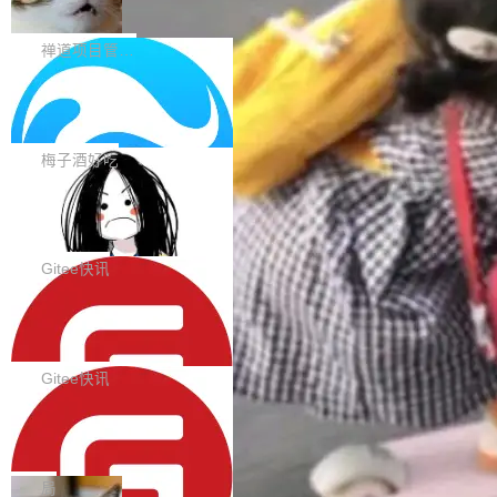
0 正式版，提供从代码提交到交付的全
pography 优化 Typography 省略提示在大列表
个模型排成一列，V4 Flash 贴着底部：$0.03
大家好， 禅道开源版22.4发布啦！本次发布我们
生命周期的管理能力
中的渲染性能。#58806 修复 Typography...
一次任务。 V4 Flash 的 Intelligence Index 得
带来了DevOps4.0系列的首个正式版本。 DevO
禅道项目管理软件
分 50，在 101 个模型中排第 3。排在它前面
ps4.0内置与禅道DevOps专业版同源的代码管理
的：Claude Opus 5（61 分）、Claude Fable
Solon 的 10 种 HTTP 服务器：改一行
核心，依托于全自研的GitFox代码托管引擎，我
依赖，换一个引擎
5（60 分）、GPT-5.6 Sol（59 分）、Kimi K3
们提供了从代码提交到交付的全生命周期的管理
用 Solon 做线上项目有一阵子了，有个点总让新
（57 分）、Grok 4...
能力。同时，我们 对禅道DevOps现有底层代码
接触的人觉得意外：服务器引擎是让你选的。 S
梅子酒好吃
进行了革命性的重构，为后续AI辅助编程、智能
olon 内核约 0.3MB，不内置固定的 HTTP 服务
BootstrapBlazor v10.9.0 已经发布，B
代码评审及自动化运维的全面落地夯实了“一体
器。HTTP 引擎是一个独立插件。你选一个，或
ootstrap 样式的 Blazor UI 组件库
化”的基座。 新版本将为用户带来更好的使用体
者选两个，不同环境之间切换，一行应用代码都
BootstrapBlazor v10.9.0 已经发布，Bootstrap
验和更高的工作效率，感谢大家一直以来的支持
不用改。 下面快速过一下 10 种 HTTP 服务器
样式的 Blazor UI 组件库 此版本更新内容包括：
Gitee快讯
和反馈，我们将继续努力提供更优秀的产品和服
选项，各自适合什么场景，以及怎么切换。 一行
Release 2026-07-31 V10.9.0 Fixes fix(MultiFi
务！ 新增功能点 DevOps： 采用自研代码托管
SolonCode v2026.8.2 已经发布，终端
依赖替换 在 Solon 里换 HTTP 服务器就是改 po
lter): 增加暗黑主题支持 by @ArgoZhang in htt
平台，支持一站式安装，提供从代码提交到交付
智能体
m.xml 里一个依赖，别的什么都不用动。 <depe
ps://github.com/dotnetcore/BootstrapBlazor/p
SolonCode v2026.8.2 已经发布，终端智能体
的...
ndency> <groupId>org.noear</groupId> <arti
ull/8239 fix(Camera): 增加 exact 显式设置设备
此版本更新内容包括： 优化 soloncode run 模
Gitee快讯
factId>solon-web</artifac...
id by @kkxkx in https://github.com/dotnetcor
式（参考 run-headless-mode.md） 添加 solon
e/BootstrapBlazor/pull/825...
OpenAI 宣布 GPT-5.6 Luna 价格下降
code web 国际化多语言支持 添加 soloncode w
80%
eb 消息列表消息导航支持 修复 soloncode web
OpenAI 宣布 GPT-5.6 Luna 价格下降 80%。输
文件详情初次显示时语法高亮失效的问题 修复 s
入从每百万 token 1 美元砍到 0.2 美元，输出从
局