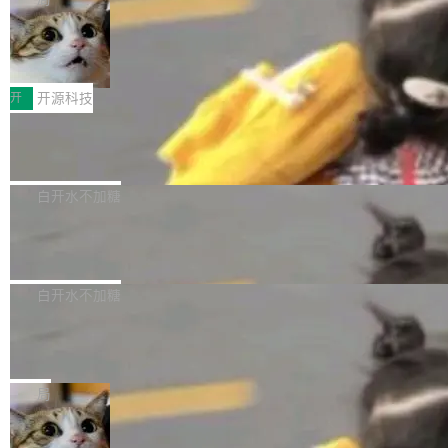
聚焦多语言对话语音模型面临的关键技术挑战，
激活参数95B，支持100万上下文Tokens，在编
没有发布会，没有预告，直接扔了篇文章出来，
共吸引来自全球工业界与学术界的1...
程、办公、科研以及长周期任务等方面实现了全
DeepSeek-V4-Flash正式版API上线超
权重已经上传至 Hugging Face。 去年国内的视
算互联网
面提升。它不仅能应对更具挑战性的问题，还能
频生成模型还在追 Runway 和 Pika 的参数，今
近日，DeepSeek-V4-Flash 正式版 API 开启公
更可靠地端到端完成复杂任务，输出值得信赖的
天 MiniMax H3 从架构到许可都摆上台面了。一
开测试。国家超算互联网正式上线 DeepSeek-V
开
开源科技
成果。 全球开发者都可通过千问 AI 平台获得 Q
个模型，三个模块，两个开源。 H3 由三个模块
4-Flash 正式版（DeepSeek-V4-Flash-0731）
wen3.8 的 API 服务：国内每百万 Tok...
组成：H3-Context-IR 负责多模态指令理解和编
Docker 29.7.1 发布
模型 API 调用服务和模型文件。 DeepSeek-V4-
排（闭源，提供 API）；H3-Base 是核心生成模
Flash-0731 经过大量后训练工作，智能体能力
Docker 29.7.1 现已发布，具体更新内容如下：
型，33B 参数，负责 768p 音视频生成（开
大幅增强，指令遵循能力大幅增强。在多项基准
Bug fixes and enhancements 修复了一个回归
白开水不加糖
源）；H3-Regenerate-2K 负责 in-context 重新
测试中，DeepSeek-V4-Flash 正式版性能可与
问题，该问题导致无法拉取图层中包含缺少明确
生成 2K ...
当前最强的闭源模型相媲美。 超算互联网现面向
Ant Design 6.5.3 发布，企业级 UI 设
父目录条目的目录的图像。moby/moby#53260
计语言和 React 实现
企业和开发者提供 DeepSeek-V4-Flash-0731
修复了一个回归问题，即CopyToContainer会拒
Ant Design 是阿里巴巴开源的一套企业级 UI 设
模型 API 调用服务，用户无需繁琐环境配置，一
绝遍历绝对符号链接的容器路径，例如/var/run -
计语言和 React 组件库。Ant Design 6.5.3 现
白开水不加糖
键接入即可快速调用，为各行业用户提供高性
> /run。moby/moby#53261 如需查看此版本中
已发布，主要更新内容如下： Input 修复 Input.
能、安...
的所有拉取请求和更改，可参阅： docker/cli, 2
DeepSeek V4 Flash 跑分全解析，13
OTP 使用字符串 mask 时仍采用 type="text" 的
个最强模型里它最便宜
9.7.1 milestone moby/moby, 29.7.1 milestone
问题，并保留显式 type 配置。#58835 修复 Inp
比它聪明的没它便宜，比它便宜的——哦，没有
更新说明：https://github.com/moby/...
ut.OTP 的 mask 为 true 时仍显示原始值的问
比它便宜的。 Artificial Analysis 更新了 DeepS
局
题。#58805 修复 Input.TextArea 调整大小手柄
eek V4 Flash 0731 的完整评测。一张 Intellige
在触摸设备上显示为小圆点的问题。#58812 Ty
禅道开源版 22.4 发布，内置 DevOps4.
nce Index vs Cost per Task 的散点图上，13