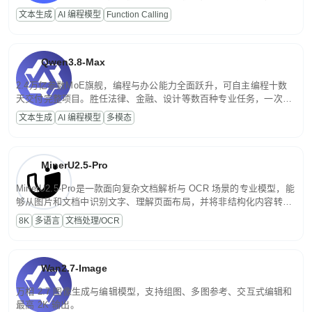
高并发、轻量化任务，适合日常对话、内容创作、基础 RAG、批量
文本生成
AI 编程模型
Function Calling
文案处理等普惠刚需场景。
Qwen3.8-Max
2.4万亿参数MoE旗舰，编程与办公能力全面跃升，可自主编程十数
天交付完整项目。胜任法律、金融、设计等数百种专业任务，一次对
话端到端交付生产级成果。原生视觉理解贯穿规划、执行与验证全流
文本生成
AI 编程模型
多模态
程，支持超长文档与长视频的深度语义解析。长程任务中自主规划与
闭环迭代，持续进化。
MinerU2.5-Pro
MinerU2.5-Pro是一款面向复杂文档解析与 OCR 场景的专业模型，能
够从图片和文档中识别文字、理解页面布局，并将非结构化内容转换
为便于存储、检索和二次处理的结构化结果。
8K
多语言
文档处理/OCR
Wan2.7-Image
万相 2.7 图像生成与编辑模型，支持组图、多图参考、交互式编辑和
最高 2K 输出。