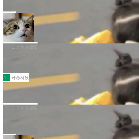
师，牵头一项腹部肌肉影像课题。他需要在数百
在骂它？
ibre 9.12 现已正式发布，此次更新内容如下：
Yakov Manshin 发了一期长达 40 分钟的 YouT
张CT影像上完成像素级精细分割，让系统"...
新功能 macOS：在 Connect/Share 按钮中添加
ube 视频，标题是"SwiftUI 七年后：一个平庸的
局
通过 AirDop 共享书籍的功能 Content server：
故事"。视频核心观点很简单：SwiftUI 发布七年
支持可向服务器后端添加新端点的插件 Edit boo
DBeaver 26.1.4 发布
了，仍然像一个永久公测版。 Manshin 从数据
k：Compress images：添加将 GIF 图像转换为
流、布局系统、API 稳定性、性能、跨平台五个
DBeaver 是一个免费开源的通用数据库工具，适
JPEG/WebP 的选项 ToC Editor：添加一个按
维度逐一批判了 SwiftUI。最让人印象深刻的一
用于开发人员和数据库管理员。DBeaver 26.1.4
白开水不加糖
钮，用于对目录中的条目进...
个论据是：苹果官方的 SwiftUI 教程项目 Land
现已发布，具体更新内容包括： AI 助手： <ul st
marks，用最新 Xcode 在最新 macOS 上构建
传音TEX AI语音算法团队斩获MLC-SL
yle="margin-left:0; margin-right:0"> <li><span
M 2026国际挑战赛Task 1亚军
运行，出来的效果是坏的——侧边栏按钮大小不
style="color:#000000">现在可以通过键盘访问
近日，在国际语音领域顶级会议INTERSPEECH
一，界面错位。他说这个问题"两年前就发现了，
AI 聊天功能（添加了一些快捷键）</span></li>
2026卫星活动——第二届多语种对话语音语言模
开
开源科技
至今没变"。 数据流方面，Manshin 指出 SwiftU
<li><span style="color:#000000">新增了始终
型挑战赛 （Multilingual Conversational Speec
I 的属性包装器演进史...
Qwen3.8-Max 发布，下周开源 Qwen3.
在新 SQL 控制台中打开 AI 生成的脚本的功能</
h Language Model Challenge，MLC-SLM）T
8-27B
span></li> <li><span style="color:#000000...
ask 1赛道中，传音TEX AI中心语音算法团队以
千问大模型宣布正式推出 Qwen 家族迄今最强大
自主研发的说话人归属多语种自动语音识别系统
的模型 Qwen3.8-Max，也是其首个 Max 规模
白开水不加糖
取得tcpMER 15.41%的成绩，在全球110支参赛
的开源权重模型。Qwen3.8-Max 的模型权重预
MiniMax H3 开源：33B 全模态模型，
队伍中位列第二。此次突破展现了传音在多语种
计将于开源，彼时也将同步开源 Qwen3.8-27B
一个视觉语言模型只够当它的编码器
语音识别、说话人日志、时间对齐与长音频工程
模型。 根据介绍，Qwen3.8-Max 基于 Qwen 3.
MiniMax 今天开源了 H3，一个 33B 参数的全模
化系统等关键方向的系统性技术实力。 本届赛事
5 的架构基础构建，参数规模扩展至 2.4 万亿，
态生成模型，能生成带原生立体声的 2K 视频。
局