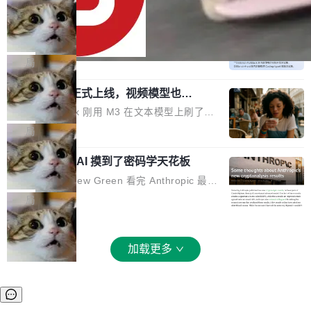
oloncode web 审查详情文件名中文乱码的问题
6 美元砍到 1.2 美元。GPT-5.6 Terra 降 20%。
细节优化 详情查看：https://gitee.com/opensol
DeepSeek-V4-Flash 官方 API 现已正
旗舰 Sol 没降，但加了一个 Fast 模式——2.5
式上线公测
on/soloncode/releases/v2026.8.2
倍速度，2 倍价格，智商不变。 降价的理由不是
DeepSeek V4 Flash 正式版今天上线了。模型
市场竞争，不是清库存，是 Sol 自己把自己优化
结构和参数规模没变，还是 MoE 284B、激活 1
局
了。 这事分两步。第一步，OpenAI 把 GPT-5.6
3B、100 万 token 上下文——只重新做了后训
Sol 部署上线。第二步，让 Sol 通过 Codex 自
MiniMax H3 正式上线，视频模型也开
练。但改完之后，Agent 能力直接把自家 4 月发
始玩全模态了
己去优化自己的推理基础设施。Sol 学了 Triton
的 Pro Preview 给干了。 九项 Agent 基准测试
上个月 MiniMax 刚用 M3 在文本模型上刷了一
和 Gluon 两种 GPU 编程语言，重写了生产环境
全部反超。Terminal Bench 2.1 从 61.8 涨到 8
波存在感，今天 H3 来了——一款全模态生成模
局
的 GPU 内核，找出了哪...
2.7，DeepSWE 从 7.3 涨到 54.4，DSBench-F
型，而且承诺几天内开源权重。 先看能力边界。
ullStack 从 37.0 涨到 68.7。不说别的，一个 Fl
Anthropic 的 AI 摸到了密码学天花板
H3 接受文本、图像、视频、声音任意组合作为
ash 型号干翻了三个月前代表最高水平的 Pro 预
输入（它叫多模态上下文），输出带原生双声道
密码学家 Matthew Green 看完 Anthropic 最新
览版，这件事本身就够说明后训练的威力了。 跟
音频的视频，最高 15 秒 2K 分辨率。举个例
的密码分析成果后，写了篇博客。标题很克制：
局
它一起来的还有两...
子：扔进去一段参考视频（取它的希区柯克运
「一些想法」，但内容不克制。 先说 Anthropic
镜）、一张人物图片、一段歌声录音，用自然语
做了什么。他们让未发布的 Claude Mythos 模
言告诉模型你要什么——H3 自己搞定剩下的。
型去跑密码分析，出了两个结果：一个攻击了后
加载更多
这个"自己搞定"说起来轻巧，背后的训练范式变
量子签名方案 HAWK，另一个是对缩减轮次 AE
化不小。 MiniMax 之前做过两代视频模型（Hail
S 的改进攻击。 HAWK 这个结果，用 Green 的
uo 01 和 02），每一代都是按任务拆分的专家
话说，「可能直接杀死了一个正在认真考虑标准