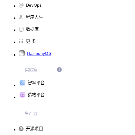
DevOps
程序人生
数据库
更 多
HarmonyOS
实验室
智写平台
造物平台
生产力
开源项目