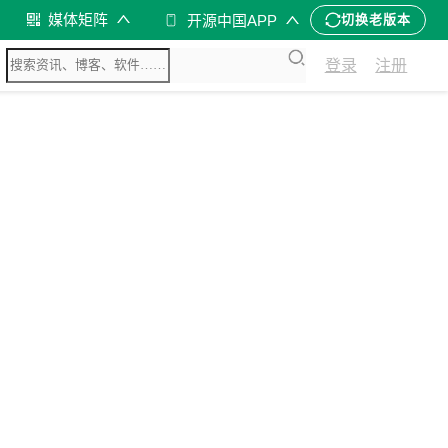
媒体矩阵
开源中国APP
切换老版本
登录
注册