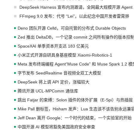
DeepSeek Harness 宣布内测邀请，全网最大规模开源 Age
FFmpeg 9.0 发布：代号 “Lei”，以此纪念中国开发者雷霄骅
Deno 团队开源 Celld，可自托管的分布式 Durable Objects
Zed 推出 DeltaDB，一个记录 commit 之间所有操作的版本控
SpaceXAI 单季资本开支达 183 亿美元
小米正式开源自研具身基座模型 Xiaomi-Robotics-1
Meta 发布终端编程 Agent“Muse Code” 和 Muse Spark 1.2 
字节发布 SeedRealtime 音视频全双工大模型
DeepSeek 将上调 API 定价，涨幅较大
腾讯开源 UCL-MPComm 通信库
跳出 Fatjar 的束缚：Solon 插件的体外扩展（E-Spi）与热插拔（
Mike Pall 删标签，Hisham 发声：Lua 生态该不该告别永远
Jeff Dean 离开 Google：一个时代的结束，一个实验室的开始
中国开源 AI 模型将豁免美国政府安全审查