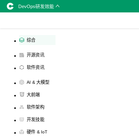
DevOps研发效能
综合
开源资讯
软件资讯
AI & 大模型
大前端
软件架构
开发技能
硬件 & IoT