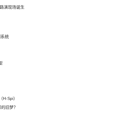
nt 路演现场诞生
制系统
模型
H-Spi）
兼容的旧梦？