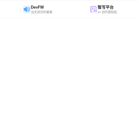
DevFM
智写平台
当天资讯听着看
AI 创作更轻松