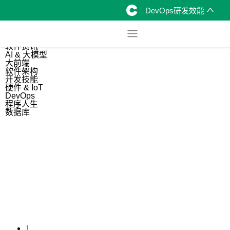
DevOps研发效能
综合
开源资讯
软件资讯
AI & 大模型
大前端
软件架构
开发技能
硬件 & IoT
DevOps
程序人生
数据库
1