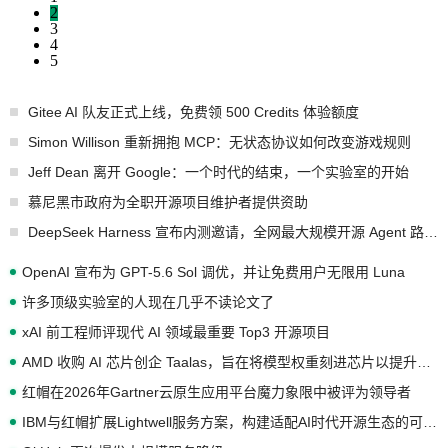
2
3
4
5
Gitee AI 队友正式上线，免费领 500 Credits 体验额度
Simon Willison 重新拥抱 MCP：无状态协议如何改变游戏规则
Jeff Dean 离开 Google：一个时代的结束，一个实验室的开始
慕尼黑市政府为全职开源项目维护者提供资助
DeepSeek Harness 宣布内测邀请，全网最大规模开源 Agent 路演现场诞生
OpenAI 宣布为 GPT-5.6 Sol 调优，并让免费用户无限用 Luna
许多顶级实验室的人现在几乎不读论文了
xAI 前工程师评现代 AI 领域最重要 Top3 开源项目
AMD 收购 AI 芯片创企 Taalas，旨在将模型权重刻进芯片以提升推理性能
红帽在2026年Gartner云原生应用平台魔力象限中被评为领导者
IBM与红帽扩展Lightwell服务方案，构建适配AI时代开源生态的可信基础设施