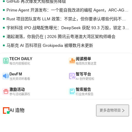
GitHub 再次爆发大规模服务降级
Prime Agent 开源发布：一个能自我改进的编程 Agent，ARC-AGI 3 超越人类专家基线
Rust 项目团队宣布 LLM 政策：不禁止，但你要承认哪些代码不是你写的
宇树科技 IPO 战略配售曝光：DeepSeek 获配 93.3 万股，锁定 36 个月
潮起潮落，你我仍在 | 2026 腾讯云粤港澳大湾区架构师峰会
马斯克 AI 百科项目 Grokipedia 被曝数月未更新
TECH DAILY
阅读榜单
每日内容报纸化
每周热文看这里
DevFM
智写平台
当天资讯听着看
AI 创作更轻松
激励活动
智库报告
参与活动赢源石
行业技术报告
AI 造物
更多造物项目