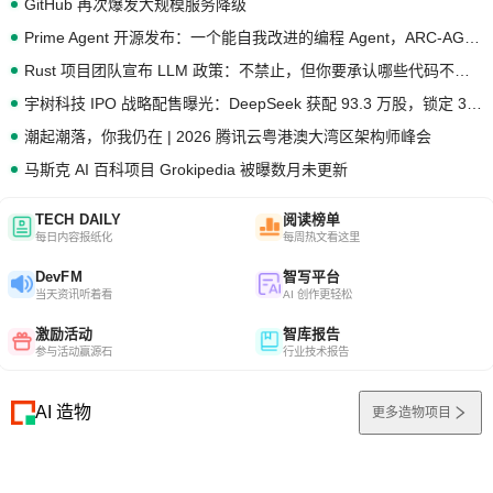
GitHub 再次爆发大规模服务降级
Prime Agent 开源发布：一个能自我改进的编程 Agent，ARC-AGI 3 超越人类专家基线
Rust 项目团队宣布 LLM 政策：不禁止，但你要承认哪些代码不是你写的
宇树科技 IPO 战略配售曝光：DeepSeek 获配 93.3 万股，锁定 36 个月
潮起潮落，你我仍在 | 2026 腾讯云粤港澳大湾区架构师峰会
马斯克 AI 百科项目 Grokipedia 被曝数月未更新
TECH DAILY
阅读榜单
每日内容报纸化
每周热文看这里
DevFM
智写平台
当天资讯听着看
AI 创作更轻松
激励活动
智库报告
参与活动赢源石
行业技术报告
AI 造物
更多造物项目