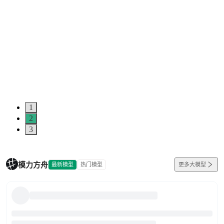
1
2
3
模力方舟
最新模型
热门模型
更多大模型