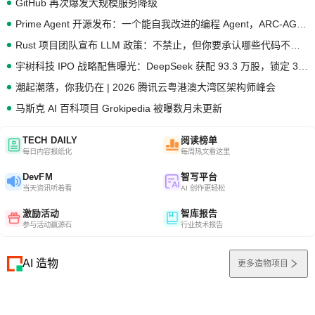
GitHub 再次爆发大规模服务降级
Prime Agent 开源发布：一个能自我改进的编程 Agent，ARC-AGI 3 超越人类专家基线
Rust 项目团队宣布 LLM 政策：不禁止，但你要承认哪些代码不是你写的
宇树科技 IPO 战略配售曝光：DeepSeek 获配 93.3 万股，锁定 36 个月
潮起潮落，你我仍在 | 2026 腾讯云粤港澳大湾区架构师峰会
马斯克 AI 百科项目 Grokipedia 被曝数月未更新
TECH DAILY
阅读榜单
每日内容报纸化
每周热文看这里
DevFM
智写平台
当天资讯听着看
AI 创作更轻松
激励活动
智库报告
参与活动赢源石
行业技术报告
AI 造物
更多造物项目