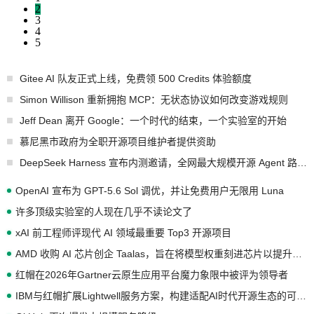
2
3
4
5
Gitee AI 队友正式上线，免费领 500 Credits 体验额度
Simon Willison 重新拥抱 MCP：无状态协议如何改变游戏规则
Jeff Dean 离开 Google：一个时代的结束，一个实验室的开始
慕尼黑市政府为全职开源项目维护者提供资助
DeepSeek Harness 宣布内测邀请，全网最大规模开源 Agent 路演现场诞生
OpenAI 宣布为 GPT-5.6 Sol 调优，并让免费用户无限用 Luna
许多顶级实验室的人现在几乎不读论文了
xAI 前工程师评现代 AI 领域最重要 Top3 开源项目
AMD 收购 AI 芯片创企 Taalas，旨在将模型权重刻进芯片以提升推理性能
红帽在2026年Gartner云原生应用平台魔力象限中被评为领导者
IBM与红帽扩展Lightwell服务方案，构建适配AI时代开源生态的可信基础设施