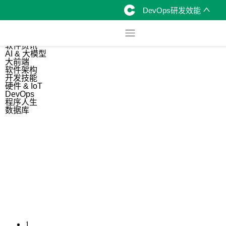
DevOps研发效能
综合
开源资讯
软件资讯
AI & 大模型
大前端
软件架构
开发技能
硬件 & IoT
DevOps
程序人生
数据库
1