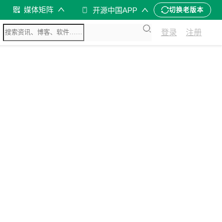
媒体矩阵
开源中国APP
切换老版本
登录
注册