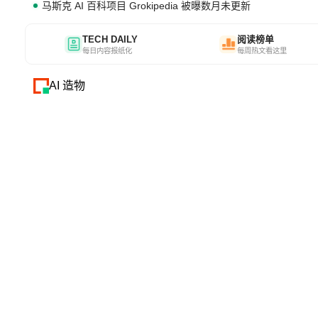
马斯克 AI 百科项目 Grokipedia 被曝数月未更新
TECH DAILY
阅读榜单
每日内容报纸化
每周热文看这里
AI 造物