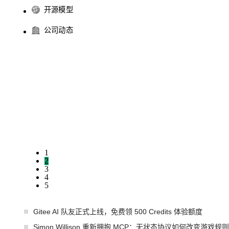
开源模型
公司动态
1
2
3
4
5
Gitee AI 队友正式上线，免费领 500 Credits 体验额度
Simon Willison 重新拥抱 MCP：无状态协议如何改变游戏规则