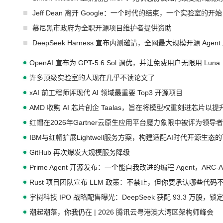
Jeff Dean 离开 Google：一个时代的结束，一个实验室的开始
慕尼黑市政府为全职开源项目维护者提供资助
DeepSeek Harness 宣布内测邀请，全网最大规模开源 Age
OpenAI 宣布为 GPT-5.6 Sol 调优，并让免费用户无限用 Luna
许多顶级实验室的人现在几乎不读论文了
xAI 前工程师评现代 AI 领域最重要 Top3 开源项目
AMD 收购 AI 芯片创企 Taalas，旨在将模型权重刻进芯片以
红帽在2026年Gartner云原生应用平台魔力象限中被评为领导者
IBM与红帽扩展Lightwell服务方案，构建适配AI时代开源生
GitHub 再次爆发大规模服务降级
Prime Agent 开源发布：一个能自我改进的编程 Agent，ARC-
Rust 项目团队宣布 LLM 政策：不禁止，但你要承认哪些代码
宇树科技 IPO 战略配售曝光：DeepSeek 获配 93.3 万股，锁定
潮起潮落，你我仍在 | 2026 腾讯云粤港澳大湾区架构师峰会