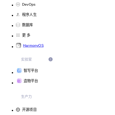
DevOps
程序人生
数据库
更 多
HarmonyOS
实验室
智写平台
造物平台
生产力
开源项目