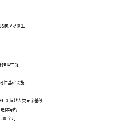
nt 路演现场诞生
提升推理性能
态的可信基础设施
AGI 3 超越人类专家基线
不是你写的
 36 个月