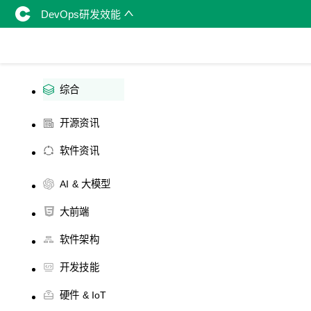
DevOps研发效能
综合
开源资讯
软件资讯
AI & 大模型
大前端
软件架构
开发技能
硬件 & IoT