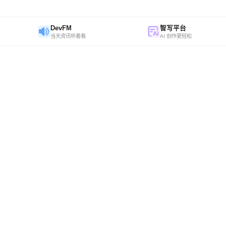
DevFM
智写平台
当天资讯听着看
AI 创作更轻松