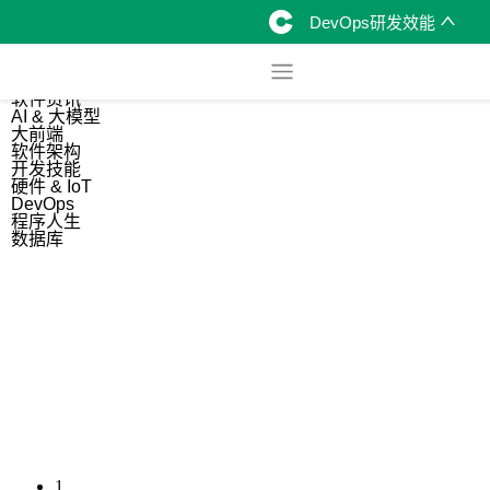
DevOps研发效能
综合
开源资讯
软件资讯
AI & 大模型
大前端
软件架构
开发技能
硬件 & IoT
DevOps
程序人生
数据库
1