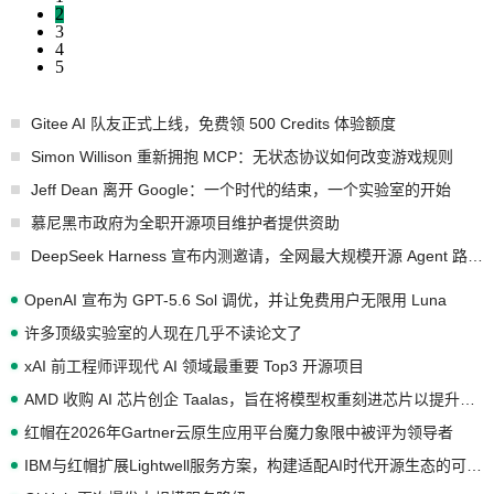
2
3
4
5
Gitee AI 队友正式上线，免费领 500 Credits 体验额度
Simon Willison 重新拥抱 MCP：无状态协议如何改变游戏规则
Jeff Dean 离开 Google：一个时代的结束，一个实验室的开始
慕尼黑市政府为全职开源项目维护者提供资助
DeepSeek Harness 宣布内测邀请，全网最大规模开源 Agent 路演现场诞生
OpenAI 宣布为 GPT-5.6 Sol 调优，并让免费用户无限用 Luna
许多顶级实验室的人现在几乎不读论文了
xAI 前工程师评现代 AI 领域最重要 Top3 开源项目
AMD 收购 AI 芯片创企 Taalas，旨在将模型权重刻进芯片以提升推理性能
红帽在2026年Gartner云原生应用平台魔力象限中被评为领导者
IBM与红帽扩展Lightwell服务方案，构建适配AI时代开源生态的可信基础设施