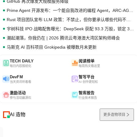
GitHub 再次爆发大规模服务降级
Prime Agent 开源发布：一个能自我改进的编程 Agent，ARC-AGI 3 超越人类专家基线
Rust 项目团队宣布 LLM 政策：不禁止，但你要承认哪些代码不是你写的
宇树科技 IPO 战略配售曝光：DeepSeek 获配 93.3 万股，锁定 36 个月
潮起潮落，你我仍在 | 2026 腾讯云粤港澳大湾区架构师峰会
马斯克 AI 百科项目 Grokipedia 被曝数月未更新
TECH DAILY
阅读榜单
每日内容报纸化
每周热文看这里
DevFM
智写平台
当天资讯听着看
AI 创作更轻松
激励活动
智库报告
参与活动赢源石
行业技术报告
AI 造物
更多造物项目