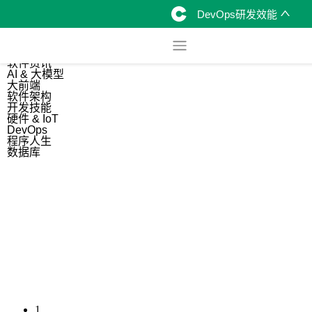
DevOps研发效能
综合
开源资讯
软件资讯
AI & 大模型
大前端
软件架构
开发技能
硬件 & IoT
DevOps
程序人生
数据库
1