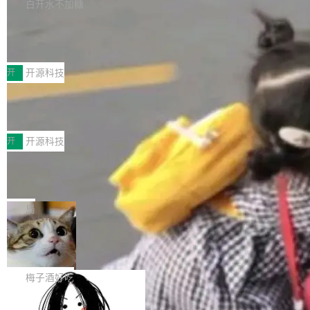
库，并将作为transport接入Mooncake TENT。
白开水不加糖
台 agent...
该通信库针对AI Memory池化场景的数据传输需
CoStrict入选工信部2025人工智能应用
求进行了深度优化，能够实现数据中心内大规模
典型案例
计算节点间多种内存类型的高性能通信。 UCL-
近日，工信部科技司公示《2025人工智能应用典
MPComm将作为一种传输引擎接入Mooncake T
型案例入选名单》，深信服“面向企业研发场景的
开
开源科技
ENT，实现零拷贝传输性能提升30%、非零拷贝
开源 AI 编程平台 CoStrict 应用”凭借卓越的技术
传输性能最高提升5倍。UCL-MPComm底层基
深信服AI算力网关入选工信部人工智能
创新与落地成效成功入选。 全链路私有化部署，
应用典型案例！
于自研UCL-Engine通信引擎，后续腾讯网平将
助力企业AI研发安全落地 当前，越来越多企业已
前不久，工业和信息化部正式发布《2025年人工
持续开源更多基于UCL-Engine的高性能通信组
经开始引入 AI Coding 工具，通过调用公有云模
智能应用典型案例名单》，集中展示人工智能在
开
开源科技
件。 腾讯网平团队在UCL-MPComm中实现了一
型或企业内部部署模型提升研发效率。但随着 AI
各领域的应用成果，覆盖技术底座、行业赋能、
个独立于业务线程的全局通信引擎（Engine），
Coding 从个人辅助工具逐步走向团队级、组织
Jeff Dean 离开 Google：一个时代的结
产品应用、支撑保障、专题等五大方向。深信服
并实...
束，一个实验室的开始
级应用，企业在规模化落地过程中，对安全性、
AI算力网关（AI创新平台）成功入选！ 随着各行
Google 员工编号 20。MapReduce 作者之一。
可控性和代码质量提出了更高要求。 首先是数据
各业的Agent走向规模化建设，算力构成形态逐
Bigtable 作者之一。TensorFlow 的作者之一。
局
安全与合规要求。对于大多数普通研发场景，公
渐丰富，用户关注的重点也在发生变化：不只是
Gemini 的架构师。Google 首席科学家。 Jeff D
有云模型能够满足快速试用和效率提升的需求。
让AI用起来，还要进一步看清混合算力时代下，
🔥 SolonCode v2026.8.4 发布：界面
ean 在 Google 工作了 27 年后，宣布离职。 他
但对于金融、能源、医疗等对数据安全要求较...
字体可调、22 种语言、记忆搜索增强
Token花在哪里、算力是否被充分利用，以及持
不是一个人走。一同离开的还有 Sanjay Ghema
打开终端就能上岗的全中文编码智能体，这一轮
续增长的AI成本该如何优化。 深信服AI算力网关
wat（Google 员工编号 23，Jeff Dean 二十多
把「看得清、用母语、记得住」三件事一次补
梅子酒好吃
正是围绕这些实际问题，从Token治理和成本治
年的编程搭档，MapReduce 和 Bigtable 的共同
齐。 SolonCode 是什么 SolonCode 是杭州无
理两个方面，让用户的每一份算力都看得清、管
作者）、Quoc Le（Google 大脑核心成员，Se
让“代码语义理解”深度释放AI Coding
耳科技研发的企业级终端编码智能体——一位全