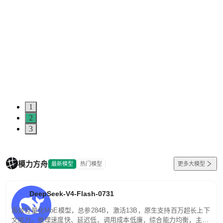
1
2
3
模力方舟
最新模型
热门模型
更多大模型
DeepSeek-V4-Flash-0731
高效轻量化MoE模型，总参284B，激活13B，原生支持百万超长上下
文能力。推理速度快、延迟低、调用成本低廉，综合能力均衡，主打