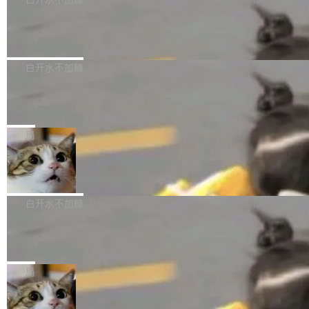
成本降低 30%，精度不变。 FP8 省的不仅是显
先理解你的语境和意图，再把准确的文字直接给
s： 实现了URL.Parse()便捷功能 对浏览器内部
存 KV cache 是推理时最吃显...
到你。从“逐字转写、单点优化”演进为“理解语
PostgreSQL 18/19 新特性深度解读
函数添加了多项边界检查，以避免潜在的越界访
境、兼容场景、一键直出”。 Hy ASR 3.0 previe
问、下溢和溢出。（DiD） 修复了加载和解析内
演讲者分享了一个有趣的实践：面对 PG 18 已
w 不要求标准普通话，方言识别覆盖粤语、吴语
容提供的字体时出现的几个问题 为避免音频加
发布的 Release Notes，他利用 AI 工具（如 Co
白开水不加糖
等 10 大方言片区和 20 余个二级小片区。在开
载、处理和播放过程中可能出现的一系列错误，
pilot）对数千条 commit 日志进行自动分析，先
源评测集中，Hy ASR 3.0 preview 在多语种的
对音频采样频率设定了下限 采样率低于 8kHz
慕尼黑市政府为全职开源项目维护者提
让模型总结出三十余条潜在特性，再逐条要求生
WER（...
供资助
（通常被认为是 "telephone"/"walkie-talkie" 音
成详细解释和代码校验，最终筛选出对用户体感
"在过去大约 10 年的大部分时间里，libexpat 的
质的最低采样率）的音频格式将被拒绝 修复了 C
最强的若干项。对于尚未正式发版的 PG 19，则
维护工作一直与我的日常工作、家务、社交生活
局
SS 圆角虚线样式中可能存在的问题 如果表单中
通过拉取过去一年内（从 PG 18 Beta1 时间点
和休闲娱乐竞争时间。" 这是 libexpat 维护者 S
的图像元素不在同一个子树中，则它们将不再关
至今）的所有 commit，同样交由 AI 分析提炼。
Firefox 153.0.3 发布
ebastian Pipping 写在博客里的话。8 月 4 日，
联 加...
经过人工复核，准确度令人满意。这一方法也为
他宣布了一个新消息：从 2026 年 8 月 1 日起，
Firefox 153.0.3 现已发布，具体更新内容如
社区爱好者提供了高效跟踪新版本的思路。
他可以全职维护 libexpat 了，最长 6 个月。发
下： New Smart Window 包含多项增强功能：
白开水不加糖
工资的是慕尼黑市政府。 libexpat 是一个 C99
<ul> <li>现在建议列表会显示更多结果，方便用
编写的流式 XML 解析器，MIT 许可证。和 libx
Cloudflare Computer 开源：你的 Age
户查找历史记录和切换到已打开的标签页。（<a
nt 需要一台电脑，而不是一个容器
ml2 一样，它是世界上使用最广泛的 XML 解析
href="https://bugzilla.mozilla.org/show_bug.c
Cloudflare 开源了名为 @cloudflare/computer
库之一。你的操作系统、浏览器、无数的基础设
gi?id=2019042">Bug&nbsp;2019042</a>）</l
的 npm 包。项目的核心论点是：容器不适合 Ag
局
施软件，很可能都在用它。而过去十年，维护它
i> <li>现在，助手可以直接使用 Exa 的网络搜索
ent 计算。真正适合的，是 Isolate。 Cloudflare
的人一直在用业余...
结果回答问题，而无需将问题转交给搜索引擎。
OpenAI 公开邮件和聊天记录回应苹果
工程师在这件事上没什么可谦虚的——他们用 W