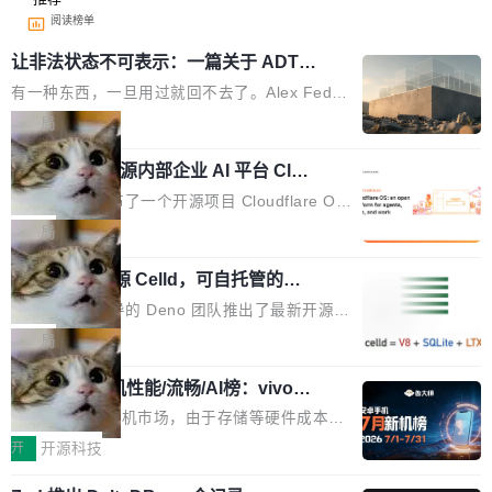
阅读榜单
让非法状态不可表示：一篇关于 ADT
的帖子在 Reddit 火了
有一种东西，一旦用过就回不去了。Alex Fedos
eev 管它叫"软件设计的基石"。 他说的东西不新
局
鲜——代数数据类型（ADT），尤其是和类型
Cloudflare 开源内部企业 AI 平台 Clou
（sum type）。但他说清楚了一件事：这不是类
dflare OS
型系统的学术体操，是日常编码的思维方式。 文
Cloudflare 发布了一个开源项目 Cloudflare O
章从一个简单的例子切入。一个网站的深色主题
S。如果你只看官方博客，你会觉得这是又一
局
设置，如果用布尔值 + 可空字段来表示——bool
个"AI 知识库 + 聊天机器人"——每个大厂都在
ean 表示是否可切换，nullable 的默认模式、浅
Deno 团队开源 Celld，可自托管的分
做，没什么新鲜的。 但 Kenton Varda 在 Twitte
布式 Durable Objects
色方案、深色方案——会产生大量无意义的组
r 上把事情说清楚了： 今天我们发布了 Cloudfla
Ryan Dahl 领导的 Deno 团队推出了最新开源项
合。方案缺了、配置冲突了、全 null 了。要知道
re OS，一个带连接器的聊天机器人，跟其他所
目 Celld，一个能在自己机器上运行 Cloudflare
局
哪些组合有效，作者说，你得靠"文档、校验、或
有科技公司做的一样。只不过，实际上它不一
Workers 和 Durable Objects 的守护进程。 设
者部落知识"。 换个写法。Rust 的 enum，两个
样。这是 Sandstorm.io 的重制版，我十年前的
鲁大师7月新机性能/流畅/AI榜：vivo夺
计思路很直接：每个对象是一个独立的 SQLite
变体：Switchable...
性能、流畅双第一，三星Galaxy Z系列
那个创业公司。不同的是，这次它构建在 Cloudf
数据库，按名称寻址，复制到你自己的 S3 兼容
2026年7月的手机市场，由于存储等硬件成本暴
新折叠缺席
lare Workers 上——我花了九年时间搭建的平台
存储库里。节点之间只通过这个存储库协调——
增，手机厂商的日子也不好过啊，新机速度明显
开
开源科技
——并且深度集成了 AI。这基本上是我十年秘密
没有控制平面，没有共识协议。每个对象自带一
放缓，因此硝烟味淡了许多。新机参数规格除开
计划的顶峰。 十年前，Ken...