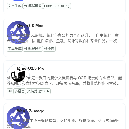
高并发、轻量化任务，适合日常对话、内容创作、基础 RAG、批量
文本生成
AI 编程模型
Function Calling
文案处理等普惠刚需场景。
Qwen3.8-Max
2.4万亿参数MoE旗舰，编程与办公能力全面跃升，可自主编程十数
天交付完整项目。胜任法律、金融、设计等数百种专业任务，一次对
话端到端交付生产级成果。原生视觉理解贯穿规划、执行与验证全流
文本生成
AI 编程模型
多模态
程，支持超长文档与长视频的深度语义解析。长程任务中自主规划与
闭环迭代，持续进化。
MinerU2.5-Pro
MinerU2.5-Pro是一款面向复杂文档解析与 OCR 场景的专业模型，能
够从图片和文档中识别文字、理解页面布局，并将非结构化内容转换
为便于存储、检索和二次处理的结构化结果。
8K
多语言
文档处理/OCR
Wan2.7-Image
万相 2.7 图像生成与编辑模型，支持组图、多图参考、交互式编辑和
最高 2K 输出。