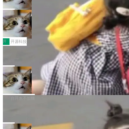
诉讼，称“Apple is getting this wron
（<a href="https://bugzilla.mozilla.org/show_
orkers 跑了十年 Isolate。用 CEO Matthew Pri
上个月，苹果一纸诉状把 OpenAI 告上法庭，指
g”
bug.cgi?id=204...
nce 的话说：「我们一生都在用 Isolate 运行代
控其挖角苹果前员工并窃取商业秘密。苹果的诉
局
码，而 AI Agent 不需要容器，它们需要的是 Iso
状把 OpenAI 描述成一个系统性地从前东家挖
late。」 容器为什么不合适 容器的问题在于启动
HUAWEI MatePad Edge上架WorkBu
人、套取机密信息的对手。 OpenAI 没发律师
ddy鸿蒙PC版，说话就能干活的AI办公
和销毁都太重了。一个 Agent 要执行的任务可能
函，也没选择庭外沉默。它在官网贴了一篇博
全能AI工作台WorkBuddy鸿蒙PC版上架HUAWE
搭子
只需要几毫秒的 CPU 时间，但容器从冷启动到
文，标题只有六个字：Apple is getting this wro
I MatePad Edge应用市场，直接下载即可使
开
开源科技
就绪要花数秒。如果未来有十...
ng。 然后，它把邮件往来和 iMessage 聊天记
用，与鸿蒙电脑上的体验一致。值得一提的是，
FFmpeg 9.0 发布：代号“Lei”，以此纪
录全贴了出来。 他发错人了 苹果外部律师 Gabr
这是目前市面上唯一支持平板接入WorkBuddy P
念中国开发者雷霄骅
iel Gross 来自 Weil 律所，2 月 23 日下午 5:53
C版的产品，搭载“人机双写”重磅功能——你写
全球知名开源多媒体框架 FFmpeg 今天正式发
给 OpenAI 总法律顾问 Che Chang 发了封邮
你的，AI写AI的，同屏协作互不干扰。一句话让
布了 9.0 版本。这个版本除了带来新一代音视频
局
件，附了一封长信，要求 OpenAI 配合调查前苹
AI帮你干活，现在开启全新体验！ 温馨提示：
处理能力和硬件加速支持之外，还有一个特殊之
果员工带走机密信...
亚马逊成本失控：AI 写代码烧掉 1215
体验WorkBuddy鸿蒙PC版前，请将 HUAWEI M
处：FFmpeg 9.0 的代号是“Lei”。 这个名字，
万元，超预算 860%
atePad Edge 升级至 HarmonyOS 6.1.0.135S
来自中国开发者雷霄骅（Lei Xiaohua）。 对于
外媒近日曝光了亚马逊的多份内部报告显示，AI
P9 patch03及以上版本。 *升级路径：设置 > 搜
很多中国音视频开发者而言，这个名字并不陌
导致公司在多个项目上超支。《金融时报》报道
白开水不加糖
索“软件更新” > 检查更新，即可搜索新版本，下
生。十年前，他通过大量中文技术文章、源码分
称，仅一个项目的成本超支就高达 180 万美元
载安装完成升级即可。 没有...
析和开源示例，让一代开发者第一次真正理解 F
Hugging Face CEO 发声：中国正在开
（约合人民币 1215 万元）。 具体来说，一名工
源模型上碾压我们
Fmpeg，也成为很多人进入音视频开发领域的
程师借助 Anthropic 旗下 Claude Sonnet 模型
"他们正在开源模型上碾压我们。" Hugging Fac
“启蒙老师”。 而今年，恰好是雷霄骅离世十周
编写程序，目标是完成电商平台作者信息与商品
e CEO Clément Delangue 在 CNBC 的采访里
局