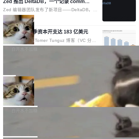
个小型数据库，应用天然按分片构建，单个数据
Zed 推出 DeltaDB，一个记录 commit
高价的三星折叠（三星Galaxy Z Fold8 Ultra / Z
之间所有操作的版本控制系统
库的竞争和爆炸半径问题在设计层面就被消除
Fold8 / Z Flip8）外，其余要么是中低端机器，
Zed 编辑器团队发布了新项目——DeltaDB，一
了。 闲置的 cell 会休眠到几乎不占资源。当 cel
例如iQOO Z11i、REDMI Note 17、REDMI No
个在 git commit 之间记录每一次编辑操作的版
局
l 迁移或唤醒时，新宿主从 S3 恢复 SQLite 数据
te 17 Pro、OPPO K15，要么是vivo X300 E这
本控制系统。目前处于 Early Access 阶段。 De
库继续执行。存储库是持久化的唯一真相...
样的次旗舰。 Galaxy Z Fold8 Ultra / Z Fold8 /
SpaceXAI 单季资本开支达 183 亿美元
ltaDB 的核心思路直接写在 landing page 最显
Z Flip8三款折叠屏新机均在7月22日发布，且全
眼的位置：「Software is made between com
根据风险投资人Tomer Tunguz 博客（VC 分
部搭载骁龙8 Elite Gen5 for Galaxy，它们本该
mits」——软件是在 commit 之间写出来的。git
析）披露的最新分析与第二季度业绩报告，Spac
白开水不加糖
是7月性...
只记录了你提交的最终状态，但真正的工作过程
eXAI在上个季度的总资本支出飙升至183.7亿美
——打字、删改、试错、agent 对话——都在 co
Meta 发布终端编程 Agent“Muse Cod
元。其中，绝大部分资金被直接用于 AI 领域，
e” 和 Muse Spark 1.2 模型
mmit 之间的空隙里丢失了。 DeltaDB 要做的就
金额高达158.3亿美元，这一单项投入已经逼近
Meta 今天发布了两款 AI 产品：Muse Code，
是把这段空隙补上。 回退到任何一次编辑：Delt
微软同期总资本开支的四成。 与亚马逊、Alpha
一个在终端里运行的编程 agent；Muse Spark
局
aDB 捕获 commit 之间的每一次操作，...
bet、微软以及 Meta 等传统科技巨头相比，Spa
1.2，驱动这个 agent 的新模型。一句话概括：
ceXAI的资金消耗速度尤为引人瞩目。然而，支
美团开源 LoHoSearch，用知识图谱校
你可以用 curl -fsSL https://dev.meta.ai/install.
准 AI 能力认知
撑庞大支出的资金来源却呈现出截然不同的面
sh | bash 安装一个能在大项目里自动规划、写
机器出题的前提，是让机器拥有全局视野。整个
貌。数据显示，微软和 Meta 主要依托充沛的经
代码、验证结果的 AI 终端工具。 据介绍，Muse
构建流程可以分为四个环节：建图 → 控制难度
白开水不加糖
营现金流来覆盖资本开支，其资本支出覆盖率分
Code 是 Meta 的编程 agent 产品。它和市场上
→ 质量把关 → 数据概览。
别达到155% 和106%;而SpaceXAI的经营现金
腾讯开源 UCL-MPComm 通信库
已有的终端编程 agent 在设计理念上有几个明显
流仅能覆盖资本开支的12...
的差异点。 异步后台 agent：Muse Code 有一
腾讯网平团队宣布开源了 UCL-MPComm 通信
个主 agent 循环，外加一组后台 agent。这些后