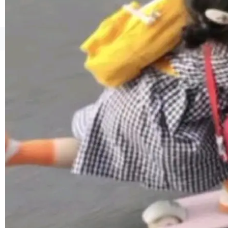
1，U1.5-Lite-Preview 在以下方向上带来了显著
提升： 原生支持4K图像生成； 更精细的局部纹
理、细节与真实世界质感； 更准确的中英文文字
©OSCHINA(OSChina.NET)
京ICP备2025119063号
生成与复杂版式组织； 更稳定的图...