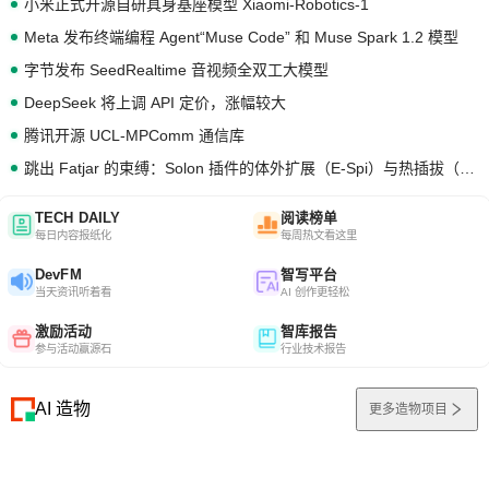
小米正式开源自研具身基座模型 Xiaomi-Robotics-1
Meta 发布终端编程 Agent“Muse Code” 和 Muse Spark 1.2 模型
字节发布 SeedRealtime 音视频全双工大模型
DeepSeek 将上调 API 定价，涨幅较大
腾讯开源 UCL-MPComm 通信库
跳出 Fatjar 的束缚：Solon 插件的体外扩展（E-Spi）与热插拔（H-Spi）
TECH DAILY
阅读榜单
每日内容报纸化
每周热文看这里
DevFM
智写平台
当天资讯听着看
AI 创作更轻松
激励活动
智库报告
参与活动赢源石
行业技术报告
AI 造物
更多造物项目