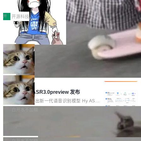
得住、用得稳、省得下、更安全！ 一、从现在开
价值潜能：华为云码道（CodeArts）
q2Seq 和 DocAI 的共同发明人）以及 Oriol Vin
中文驱动的数字员工，自主理解需求、规划步
一、代码仓深度理解技术的作用与价值 在软件工
始，Token使用一目...
代码仓技术解析
yals（Gemini 联合负责人，AlphaSta...
骤、编写代码。不挑模型、不挑平台，curl 一行
程实践中，代码仓是企业核心知识资产的主要载
开
开源科技
装完即用。 开源地址：Gitee · GitCode · GitHu
体。企业级代码仓库通常包含数十万乃至数百万
b 安装 支持 Java 8+（8~26）、macOS / Linu
一条“删库”命令跑 17 小时，算法工程
个文件，其规模远超单次模型调用可承载的上下
师删光 89TB 数据只为干私活
x / Windows / Harmony PC。 # macOS / Linu
文窗口。随着项目规模的持续扩张与代码历史的
最高人民检察院8月4日公布了一起案件：北京一
x / Harmony PC curl -fsSL https://solon.noea
不断累积，代码仓中的模块关系、接口契约、业
名90后算法工程师王某，为了给自己接的私活腾
局
r.org/solon...
务逻辑等关键信息往往分散于数十乃至数百个文
服务器空间，删光了公司AI游戏部门的全部核心
件之中，形成高度复杂的知识关联网络。传统的
Cloudflare 分享推理优化实践：KV ca
数据。 王某2024年1月入职东城区某科技公司AI
che 量化 + 权重压缩，吞吐量提升 4
代码检索手段（如关键词匹配、目录遍历）仅能
短剧部门，有互联网大厂背景。在公司内部架构
Kimi 和 GLM 是当前最强的大模型系列之一，但
1%，成本降 30%
在语法层面完成文本定位，难以触及代码的语义
调整期间，部门三次通知全员将数据从A集群迁
它们有一个共同的问题：太吃显存了。月之暗面
局
内涵与结构关联，导致开发者使用代码智能体在
移到B集群，王某都回复了"收到"。 他没有迁移
的 Kimi K 系列和智谱的 GLM 都是长上下文、M
理解大规模代码仓时面临显著"代码仓理解"瓶
腾讯混元 Hy ASR3.0preview 发布
数据。2024年9月3日下午4点，他使用此前登录
oE 架构的大模型，好用到让人上瘾，但 GPU 显
颈。 代码仓深度理解服务（以下简称" CodeBas
的账号密码进入A集群，输入了一条被程序员圈
存永远不够用。 Cloudflare 的 Workers AI 团队
腾讯混元正式推出新一代语音识别模型 Hy ASR
e深度理解服务"）是华为云码道（CodeA...
称为"删库跑路"的命令——最高管理员权限、无
一直在跑这些模型的推理。他们在官方博客上发
3.0preview。基于最新一代大语言模型 Hy3 的
白开水不加糖
需确认、强制递归删除。17个小时后，运维人员
了一篇技术文章，详细拆解了三种让大模型在 G
语言理解能力，以及融合了高精度语音识别与深
发现异常并中止进程时，89TB数据已经没了。
Pale Moon 34.3.2 发布，苍月浏览器
PU 上跑得更省、更快的技术手段——KV cache
度语义理解能力，实现了语音识别能力的全面升
删掉的是AI游戏部门的全部开发文件，包括公司
量化、模型权重压缩、以及共享 KV cache 的完
级。 根据介绍，Hy ASR3.0preview 目标在于：
Pale Moon 34.3.2 现已发布，这是一个安全更
自研的多个文生3D和...
整性保护。效果是：吞吐量提升 41%，每 token
让语音识别不再只是听清，而是真正听懂。通过
新和少量网页兼容性修复版本。 Changes/fixe
白开水不加糖