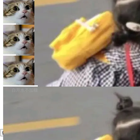
年。FFmpeg 社区最终选择用一个大版本的名
列表的数据匹配 —— 一项常规的数据处理任
没有拐弯抹角。他说中国正在赢得 AI 竞赛，而
字，留下了这份纪念。 雷霄骅曾是中国传媒大学
务，最终却产生了 180 万美元的账单，实际支出
当 AI agent 把源码变成了最好的扩展系
且按目前的速度，中国 AI 工具预计在今年底或
数字电视技术方向的博士生，长期从事视频、音
统，开发者工具必须开源
超出原定预算 860%。 更令人意外的是，该项目
2027 年就能追上美国前沿实验室的水平。 Dela
五年前，David Crawshaw 问过很多软件工程师
频技...
最终并未成功落地，而高额算力消耗持续运行长
ngue 把原因归结为一件事：开放协作。中国的
一个问题：你写过什么给自己用的程序？答案几
局
达 5 个月，公司直到财务对账时才察觉异常。这
AI 开发者在一个共享和协作的生态里加速迭代，
乎都是没有。工程师们整天用别人写的程序写程
意味着一个无人看管的 AI 程序，在近半年时间
而美国模型厂商在"闭门造车"。他的原话是 "buil
DeepSeek Harness 宣布内测邀请，全
序给别人用。偶尔有人自己写个博客系统、智能
里日夜不停地"烧钱"。 复盘显示，...
网最大规模开源 Agent 路演现场诞生
ding in silos"——各自为战，互不通气。 这个判
家居控制、家庭实验室，都算稀奇事。 Crawsh
一条内测招募帖，发出去的时候大概没人想到它
断从他嘴里说出来分量不同。Hugging Face 是
aw 是 Shelley 的作者，一个开源 AI coding age
会变成一场开源 Agent 生态的路演。 8月1日，
局
全球最大的开源 AI 平台，上面跑着上百万个模
nt。他最近在博客上写了一篇文章，核心论点很
DeepSeek Harness 团队负责人崔添翼（tiany
型。谁在开源赛道上领先，...
简单：开发者工具必须开源。 理由不是传统的自
商汤 SenseNova U1.5-Lite-Preview
i）在 X 上发帖： 「如果你是 Agent Harness 相
开源
由软件情怀，而是一个跟 AI agent 直接相关的
关开源项目的开发者，希望参加 DeepSeek Har
商汤科技宣布面向社区开源轻量级统一多模态模
技术判断。 两行 prompt 就能个性化任何软件 C
ness 的内测，可以回复或私信联系我。请附上
型的预览版本 SenseNova U1.5-Lite-Preview。
白开水不加糖
rawshaw 给出了两个 prompt。 第一个： "下载
GitHub id 以及开源代表作。」 DeepSeek 曾在
公告称，SenseNova U1.5-Lite-Preview并非简
某个软件的源码，在本地构建。修改 agent ...
官方招聘信息中写过一条简洁有力的公式：Mod
单的模型规模升级，而是基于 SenseNova U1
el + Harness = Agent。模型负责理解和推理，
的一次系统性迭代，不仅在同一架构中贯通视觉
Harness 负责把能力落到真实环境中——调用工
理解、推理、生成与编辑，还仅以 8B-MoT 的轻
具、读写文件、管理上下文、处理错误、完成闭
量大小，将能力推进到4K、更精细的真实质感、
环。崔添翼招人的标...
更复杂的视觉控制和可持续迭代编辑。 相比 U