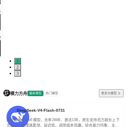
1
2
3
模力方舟
最新模型
热门模型
更多大模型
DeepSeek-V4-Flash-0731
高效轻量化MoE模型，总参284B，激活13B，原生支持百万超长上下
文能力。推理速度快、延迟低、调用成本低廉，综合能力均衡，主打