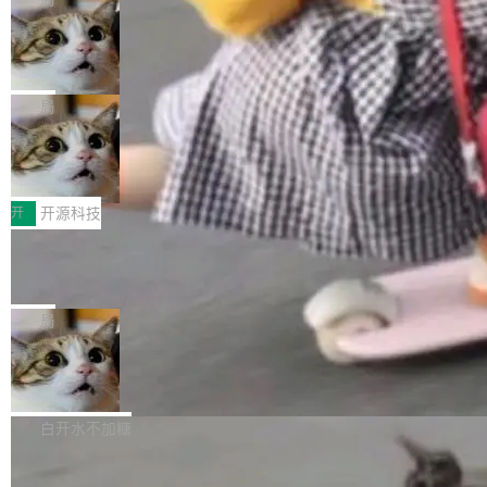
现实 过去两年，CIO们的焦虑清单上多了两项：
设置，如果用布尔值 + 可空字段来表示——bool
个"AI 知识库 + 聊天机器人"——每个大厂都在
一是如何让大模型和智能体应用安全地从PoC走
ean 表示是否可切换，nullable 的默认模式、浅
Deno 团队开源 Celld，可自托管的分
做，没什么新鲜的。 但 Kenton Varda 在 Twitte
向生产，二是如何让测试团队跟得上AI应用...
布式 Durable Objects
色方案、深色方案——会产生大量无意义的组
r 上把事情说清楚了： 今天我们发布了 Cloudfla
Ryan Dahl 领导的 Deno 团队推出了最新开源项
合。方案缺了、配置冲突了、全 null 了。要知道
re OS，一个带连接器的聊天机器人，跟其他所
目 Celld，一个能在自己机器上运行 Cloudflare
局
哪些组合有效，作者说，你得靠"文档、校验、或
有科技公司做的一样。只不过，实际上它不一
Workers 和 Durable Objects 的守护进程。 设
者部落知识"。 换个写法。Rust 的 enum，两个
样。这是 Sandstorm.io 的重制版，我十年前的
鲁大师7月新机性能/流畅/AI榜：vivo夺
计思路很直接：每个对象是一个独立的 SQLite
变体：Switchable...
性能、流畅双第一，三星Galaxy Z系列
那个创业公司。不同的是，这次它构建在 Cloudf
数据库，按名称寻址，复制到你自己的 S3 兼容
2026年7月的手机市场，由于存储等硬件成本暴
新折叠缺席
lare Workers 上——我花了九年时间搭建的平台
存储库里。节点之间只通过这个存储库协调——
增，手机厂商的日子也不好过啊，新机速度明显
开
开源科技
——并且深度集成了 AI。这基本上是我十年秘密
没有控制平面，没有共识协议。每个对象自带一
放缓，因此硝烟味淡了许多。新机参数规格除开
计划的顶峰。 十年前，Ken...
个小型数据库，应用天然按分片构建，单个数据
Zed 推出 DeltaDB，一个记录 commit
高价的三星折叠（三星Galaxy Z Fold8 Ultra / Z
之间所有操作的版本控制系统
库的竞争和爆炸半径问题在设计层面就被消除
Fold8 / Z Flip8）外，其余要么是中低端机器，
Zed 编辑器团队发布了新项目——DeltaDB，一
了。 闲置的 cell 会休眠到几乎不占资源。当 cel
例如iQOO Z11i、REDMI Note 17、REDMI No
个在 git commit 之间记录每一次编辑操作的版
局
l 迁移或唤醒时，新宿主从 S3 恢复 SQLite 数据
te 17 Pro、OPPO K15，要么是vivo X300 E这
本控制系统。目前处于 Early Access 阶段。 De
库继续执行。存储库是持久化的唯一真相...
样的次旗舰。 Galaxy Z Fold8 Ultra / Z Fold8 /
SpaceXAI 单季资本开支达 183 亿美元
ltaDB 的核心思路直接写在 landing page 最显
Z Flip8三款折叠屏新机均在7月22日发布，且全
眼的位置：「Software is made between com
根据风险投资人Tomer Tunguz 博客（VC 分
部搭载骁龙8 Elite Gen5 for Galaxy，它们本该
mits」——软件是在 commit 之间写出来的。git
析）披露的最新分析与第二季度业绩报告，Spac
白开水不加糖
是7月性...
只记录了你提交的最终状态，但真正的工作过程
eXAI在上个季度的总资本支出飙升至183.7亿美
——打字、删改、试错、agent 对话——都在 co
Meta 发布终端编程 Agent“Muse Cod
元。其中，绝大部分资金被直接用于 AI 领域，