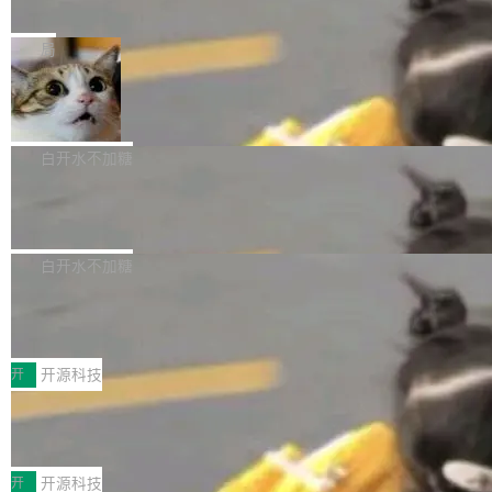
e” 和 Muse Spark 1.2 模型
mmit 之间的空隙里丢失了。 DeltaDB 要做的就
金额高达158.3亿美元，这一单项投入已经逼近
Meta 今天发布了两款 AI 产品：Muse Code，
是把这段空隙补上。 回退到任何一次编辑：Delt
微软同期总资本开支的四成。 与亚马逊、Alpha
一个在终端里运行的编程 agent；Muse Spark
局
aDB 捕获 commit 之间的每一次操作，...
bet、微软以及 Meta 等传统科技巨头相比，Spa
1.2，驱动这个 agent 的新模型。一句话概括：
ceXAI的资金消耗速度尤为引人瞩目。然而，支
美团开源 LoHoSearch，用知识图谱校
你可以用 curl -fsSL https://dev.meta.ai/install.
准 AI 能力认知
撑庞大支出的资金来源却呈现出截然不同的面
sh | bash 安装一个能在大项目里自动规划、写
机器出题的前提，是让机器拥有全局视野。整个
貌。数据显示，微软和 Meta 主要依托充沛的经
代码、验证结果的 AI 终端工具。 据介绍，Muse
构建流程可以分为四个环节：建图 → 控制难度
白开水不加糖
营现金流来覆盖资本开支，其资本支出覆盖率分
Code 是 Meta 的编程 agent 产品。它和市场上
→ 质量把关 → 数据概览。
别达到155% 和106%;而SpaceXAI的经营现金
腾讯开源 UCL-MPComm 通信库
已有的终端编程 agent 在设计理念上有几个明显
流仅能覆盖资本开支的12...
的差异点。 异步后台 agent：Muse Code 有一
腾讯网平团队宣布开源了 UCL-MPComm 通信
个主 agent 循环，外加一组后台 agent。这些后
库，并将作为transport接入Mooncake TENT。
白开水不加糖
台 agent...
该通信库针对AI Memory池化场景的数据传输需
CoStrict入选工信部2025人工智能应用
求进行了深度优化，能够实现数据中心内大规模
典型案例
计算节点间多种内存类型的高性能通信。 UCL-
近日，工信部科技司公示《2025人工智能应用典
MPComm将作为一种传输引擎接入Mooncake T
型案例入选名单》，深信服“面向企业研发场景的
开
开源科技
ENT，实现零拷贝传输性能提升30%、非零拷贝
开源 AI 编程平台 CoStrict 应用”凭借卓越的技术
传输性能最高提升5倍。UCL-MPComm底层基
深信服AI算力网关入选工信部人工智能
创新与落地成效成功入选。 全链路私有化部署，
应用典型案例！
于自研UCL-Engine通信引擎，后续腾讯网平将
助力企业AI研发安全落地 当前，越来越多企业已
前不久，工业和信息化部正式发布《2025年人工
持续开源更多基于UCL-Engine的高性能通信组
经开始引入 AI Coding 工具，通过调用公有云模
智能应用典型案例名单》，集中展示人工智能在
开
开源科技