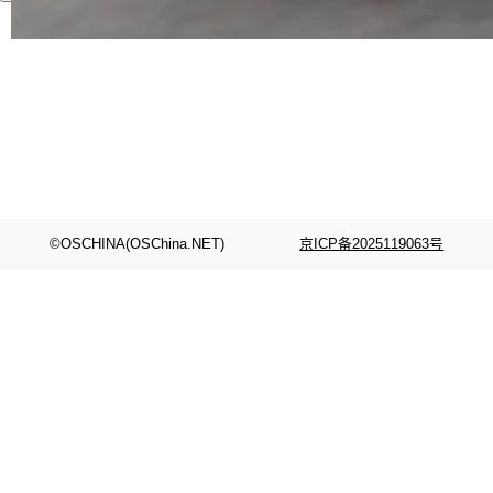
代码检索手段（如关键词匹配、目录遍历）仅能
在语法层面完成文本定位，难以触及代码的语义
内涵与结构关联，导致开发者使用代码智能体在
理解大规模代码仓时面临显著"代码仓理解"瓶
颈。 代码仓深度理解服务（以下简称" CodeBas
e深度理解服务"）是华为云码道（CodeA...
©OSCHINA(OSChina.NET)
京ICP备2025119063号