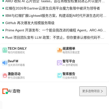
AMD 收购 AI 芯片创企 Taalas，旨在将模型权重刻进芯片以提升推理性能
红帽在2026年Gartner云原生应用平台魔力象限中被评为领导者
IBM与红帽扩展Lightwell服务方案，构建适配AI时代开源生态的可信基础设施
GitHub 再次爆发大规模服务降级
Prime Agent 开源发布：一个能自我改进的编程 Agent，ARC-AGI 3 超越人类专家基线
Rust 项目团队宣布 LLM 政策：不禁止，但你要承认哪些代码不是你写的
TECH DAILY
阅读榜单
每日内容报纸化
每周热文看这里
DevFM
智写平台
当天资讯听着看
AI 创作更轻松
激励活动
智库报告
参与活动赢源石
行业技术报告
AI 造物
更多造物项目