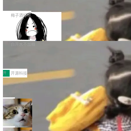
展开启新的篇章。
滞，过去三个月内没有任何条目完成更新，用户
如果你在 Spring Boot 里做过国际化，流程大概
提交的编辑请求也长期处于待处理状态。 Groki
是这样的：配 MessageSource 的 Bean、写 R
梅子酒好吃
pedia 于去年底上线，定位为由人工智能生成内
eloadableResourceBundleMessageSource、
容的百科平台，被马斯克视为传统众包百科网站
Apache Doris 4.1 全面增强 Iceberg：
声明 LocaleResolver、注册 LocaleChangeInt
支持 UPDATE、MERGE INTO 与 Iceb
维基百科的替代方案。Lawfare 调查发现，无论
erceptor…五六步之后才能看到第一行翻译文
Apache Doris 4.1 要补齐的，正是缺失的那一
erg V3
热门页面还是低关注度页面，均未出现近期更
本。 Solon 换了个方式。整个 i18n 模块围绕三
半。在已有查询能力的基础上，Doris 进一步支
白开水不加糖
新，相关问题并非局限于特定领域，而是在不同
个解析器、一个注解、一个工具类展开——没有
持了 UPDATE、DELETE、MERGE INTO 等数
主题和访问量页面中普遍存在。 调查人员最初认
XML、没有拦截器注册、没有样板配置。 资源
Testin XAgent：CIO智能测试落地指南
据修改操作、完整的表结构管理与分区演进，以
为，Grokipedia可能只是限...
文件的约定 把文件放到 resources/i18n/ 下： r
及 rewrite_data_files、expire_snapshots 等日
7月30日，TiD2026质量竞争力大会在北京中关
esources/i18n/messages.properties ...
常维护操作，并完整支持 Iceberg V3 格式。
村国家自主创新示范区会议中心开幕。本届大会
开
开源科技
由中关村智联软件服务业质量创新联盟主办，以
让非法状态不可表示：一篇关于 ADT
“智构可信·质创未来——AI原生时代的质量新范
的帖子在 Reddit 火了
式”为主题，直面AI从实验室走向规模化产业落地
有一种东西，一旦用过就回不去了。Alex Fedos
的核心质量命题。会上，《2026智能研发生产力
eev 管它叫"软件设计的基石"。 他说的东西不新
局
工具选型手册》发布，Testin云测的Testin XAge
鲜——代数数据类型（ADT），尤其是和类型
Cloudflare 开源内部企业 AI 平台 Clou
nt智能测试系统入选AI测试领域代表产品。对CI
（sum type）。但他说清楚了一件事：这不是类
dflare OS
O而言，这提示了一个转变：AI测试正在从效率
型系统的学术体操，是日常编码的思维方式。 文
Cloudflare 发布了一个开源项目 Cloudflare O
工具升级为企业的质量基础设施。 CIO面对的新
章从一个简单的例子切入。一个网站的深色主题
S。如果你只看官方博客，你会觉得这是又一
局