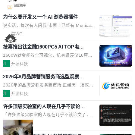
阅读榜单
为什么要开发又一个 AI 浏览器插件
说实话，每次有人问我"市面上已经有 Monica、
Sider、Copilot for Chrome 这些 AI 浏览器插件
席WC
了，你为什么还要再做一个"，我都觉得这个问题
技嘉推出钛金雕1600PG5 AI TOP电
问得好。 因为我自己也是从用户变成开发者的。
源：为发烧级主机与本地AI算力打造旗
现有产品的天花板 我用过不少 AI 浏览器插件。
1600W钛金能效全可视化，机身紧凑仅16厘米
舰供电方案
刚开始觉得都挺好——选中一段文字，弹出解
继2026台北电脑展首度亮相后，技嘉科技近日正
开
开源科技
释；写邮件时帮你润色；看英文网页给你翻译摘
式发布钛金雕1600PG5 AI TOP电源。这款高端
要。但用久了你会发现，它们本质上都是同一类
2026年8月品牌营销服务商选型观察：
电源专为发烧级DIY主机与本地AI算力平台打
从流量思维到品牌资产思维的范式转移
东西：一个带网页上下文的聊天框。 它们能读取
造，整机长度仅16厘米，提供1600W额定功率
2026年的品牌营销服务商市场,正经历一场深刻
页面的文本，然后把文本丢给大模型，再返回一
与80PLUS钛金能效；支持ATX 3.1与PCIe 5.1
的价值重构。全球全案品牌代理机构市场从2025
开
开源科技
段回答。仅此而已。 这当然有用，但总觉得差点
规范，结合服务器级元件、完善供电线材与内置
年的83.1亿美元增长至2026年的86.6亿美元,年
意思。比如我在一个后台管理系统里，需要填50
实时LCD监控屏，可充分满足当下高阶PC主机
许多顶级实验室的人现在几乎不读论文
复合增长率达5.44%,预计2032年将突破120亿美
个表单字段，每个字段还有联动逻辑；比如我
了
的严苛使用需求。 澎湃功率，紧凑机身 钛金雕1
元。数字广告与公共关系相关服务市场更是从20
「许多顶级实验室的人现在几乎不读论文了，而
想...
600PG5 AI TOP具备强悍输出功率，同时实现
25年的8463亿美元扩张至2026年的8763亿美
且他们认为 ICLR/ICML/NeurIPS 充斥着大量过
局
机身尺寸大幅精简。整机长度仅16厘米，属于同
元。数字的背后是一个清晰的事实——品牌对专
度宣传和欺诈。」 OpenAI 研究员 Keller Jorda
功率段机身尺寸十分紧凑的1600W电源产品。小