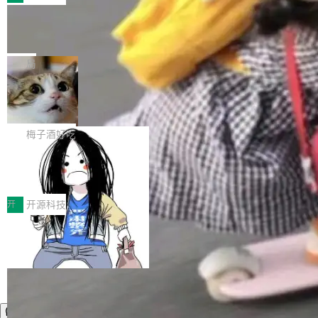
件。 腾讯网平团队在UCL-MPComm中实现了一
型或企业内部部署模型提升研发效率。但随着 AI
各领域的应用成果，覆盖技术底座、行业赋能、
个独立于业务线程的全局通信引擎（Engine），
Coding 从个人辅助工具逐步走向团队级、组织
Jeff Dean 离开 Google：一个时代的结
产品应用、支撑保障、专题等五大方向。深信服
并实...
束，一个实验室的开始
级应用，企业在规模化落地过程中，对安全性、
AI算力网关（AI创新平台）成功入选！ 随着各行
Google 员工编号 20。MapReduce 作者之一。
可控性和代码质量提出了更高要求。 首先是数据
各业的Agent走向规模化建设，算力构成形态逐
Bigtable 作者之一。TensorFlow 的作者之一。
局
安全与合规要求。对于大多数普通研发场景，公
渐丰富，用户关注的重点也在发生变化：不只是
Gemini 的架构师。Google 首席科学家。 Jeff D
有云模型能够满足快速试用和效率提升的需求。
让AI用起来，还要进一步看清混合算力时代下，
🔥 SolonCode v2026.8.4 发布：界面
ean 在 Google 工作了 27 年后，宣布离职。 他
但对于金融、能源、医疗等对数据安全要求较...
字体可调、22 种语言、记忆搜索增强
Token花在哪里、算力是否被充分利用，以及持
不是一个人走。一同离开的还有 Sanjay Ghema
打开终端就能上岗的全中文编码智能体，这一轮
续增长的AI成本该如何优化。 深信服AI算力网关
wat（Google 员工编号 23，Jeff Dean 二十多
把「看得清、用母语、记得住」三件事一次补
梅子酒好吃
正是围绕这些实际问题，从Token治理和成本治
年的编程搭档，MapReduce 和 Bigtable 的共同
齐。 SolonCode 是什么 SolonCode 是杭州无
理两个方面，让用户的每一份算力都看得清、管
作者）、Quoc Le（Google 大脑核心成员，Se
让“代码语义理解”深度释放AI Coding
耳科技研发的企业级终端编码智能体——一位全
得住、用得稳、省得下、更安全！ 一、从现在开
价值潜能：华为云码道（CodeArts）
q2Seq 和 DocAI 的共同发明人）以及 Oriol Vin
中文驱动的数字员工，自主理解需求、规划步
一、代码仓深度理解技术的作用与价值 在软件工
始，Token使用一目...
代码仓技术解析
yals（Gemini 联合负责人，AlphaSta...
骤、编写代码。不挑模型、不挑平台，curl 一行
程实践中，代码仓是企业核心知识资产的主要载
开
开源科技
装完即用。 开源地址：Gitee · GitCode · GitHu
体。企业级代码仓库通常包含数十万乃至数百万
b 安装 支持 Java 8+（8~26）、macOS / Linu
个文件，其规模远超单次模型调用可承载的上下
x / Windows / Harmony PC。 # macOS / Linu
文窗口。随着项目规模的持续扩张与代码历史的
x / Harmony PC curl -fsSL https://solon.noea
不断累积，代码仓中的模块关系、接口契约、业
r.org/solon...
务逻辑等关键信息往往分散于数十乃至数百个文
件之中，形成高度复杂的知识关联网络。传统的