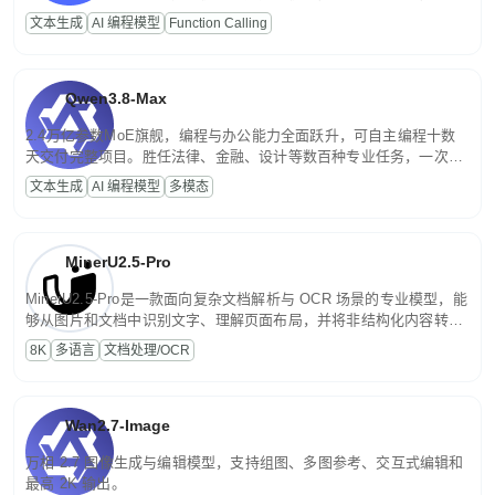
高并发、轻量化任务，适合日常对话、内容创作、基础 RAG、批量
文本生成
AI 编程模型
Function Calling
文案处理等普惠刚需场景。
Qwen3.8-Max
2.4万亿参数MoE旗舰，编程与办公能力全面跃升，可自主编程十数
天交付完整项目。胜任法律、金融、设计等数百种专业任务，一次对
话端到端交付生产级成果。原生视觉理解贯穿规划、执行与验证全流
文本生成
AI 编程模型
多模态
程，支持超长文档与长视频的深度语义解析。长程任务中自主规划与
闭环迭代，持续进化。
MinerU2.5-Pro
MinerU2.5-Pro是一款面向复杂文档解析与 OCR 场景的专业模型，能
够从图片和文档中识别文字、理解页面布局，并将非结构化内容转换
为便于存储、检索和二次处理的结构化结果。
8K
多语言
文档处理/OCR
Wan2.7-Image
万相 2.7 图像生成与编辑模型，支持组图、多图参考、交互式编辑和
最高 2K 输出。