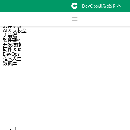
DevOps研发效能
综合
开源资讯
软件资讯
AI & 大模型
大前端
软件架构
开发技能
硬件 & IoT
DevOps
程序人生
数据库
1