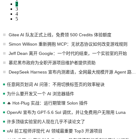
2
3
4
5
Gitee AI 队友正式上线，免费领 500 Credits 体验额度
Simon Willison 重新拥抱 MCP：无状态协议如何改变游戏规则
Jeff Dean 离开 Google：一个时代的结束，一个实验室的开始
慕尼黑市政府为全职开源项目维护者提供资助
DeepSeek Harness 宣布内测邀请，全网最大规模开源 Agent 路演现场诞生
任意网页划词 AI 问答：不用切换标签页的效率秘诀
为什么要开发又一个 AI 浏览器插件
🔥 Hot-Plug 实战：运行期管理 Solon 插件
OpenAI 宣布为 GPT-5.6 Sol 调优，并让免费用户无限用 Luna
许多顶级实验室的人现在几乎不读论文了
xAI 前工程师评现代 AI 领域最重要 Top3 开源项目