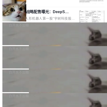
5% RHAE Best@1，超过了 ARC 报告的人类专
覆盖 rust-lang/rust 单一仓库的代码贡献。这不
局
家基线 95.4%。 不是又一个 coding agent 包装
是项目级别的官方立场，目前由五个团队采纳，
宇树科技 IPO 战略配售曝光：DeepSe
器 Prime Agent 的架构和市面上大多数 coding
但它可能是主流开源项目中关于 AI 辅助贡献最
ek 获配 93.3 万股，锁定 36 个月
agent 有本质区别。大多数 agent harness 的设
细致的一份规则。 政策的核心只有一句话：LLM
8月6日晚间，“人形机器人第一股”宇树科技股份
计是基于早期模型的能力—...
可以用来分析、提炼、审阅、建议，但不能用来
有限公司披露IPO发行价格及战略配售结果，杭
白开水不加糖
创作。 具体来说，LLM 生成的代码可以提交，
州深度求索人工智能基础技术研究有限公司（De
但必须满足五个条件：预先安排、非关键、高质
Docker 29.7.2 发布
epSeek）获配93.3399万股，按150.8元/股发行
量、充分测试、充分审查，并且必须披露。LLM
价格计算，认购金额约1.41亿元，股份锁定期为
Docker 29.7.2 现已发布，具体更新内容如下：
不得生成涉及安全性的关键变更，除非作者本身
36个月。 公告显示，本次宇树科技战略配售对
Bug fixes and enhancements 修复多次传递同
白开水不加糖
就是领域专家。即使如此，政策也"强烈不建
象主要包括长期投资机构、与公司业务具有战略
一环境变量时，docker service create和docker
议"这么做。 对于不披露的情况，审核者可以直
合作关系或长期合作愿景的大型企业、科创板保
Apache Fluss 毕业成为顶级项目
service update会发生 panic 的问题。docker/cl
接关闭 PR，无需解释。 政策作者 Jynn Ne...
荐人跟投子公司，以及公司高级管理人员和核心
i#7145 修复了 Docker Engine 29.7.0 中引入的
今年 7 月，Apache Fluss 的毕业提案在 Apach
员工参与设立的专项资产管理计划。其中，Dee
一个回归问题，该问题导致拉取镜像时会拒绝包
e 孵化器项目管理委员会（IPMC）投票中获得
白开水不加糖
pSeek作为与宇树科技具备战略合作关系的企
含绝对 hardlink 目标的镜像（此类镜像由某些镜
全票通过，随后获 Apache 软件基金会董事会批
业，获配股份数量占本次发行数量的2.31%。 除
像构建工具生成）。moby/moby#53305 修复了
马斯克 AI 百科项目 Grokipedia 被曝数
准。今天，Apache 软件基金会正式宣布 Apach
DeepSeek外，腾讯旗下上海启善投资有限公司
月未更新
Docker Engine 29.7.0 中引入的一个回归问
e Fluss 孵化毕业，成为 Apache 顶级项目（TL
埃隆·马斯克推出的AI百科项目 Grokipedia 被曝
获配9...
题，该问题可能导致在旧版 Linux 内核...
P）！这一里程碑不仅标志着 Fluss 迈入新的发
长期停止内容更新，未能实现其作为“AI版维基百
白开水不加糖
展阶段，也将进一步推动流式存储、实时湖仓与
科”替代品的目标。 据 Lawfare 最新调查，自今
AI 数据基础加速融合，为实时数据基础设施的发
Solon I18n：三种解析器，零样板代码
年4月以来，Grokipedia 页面更新功能基本停