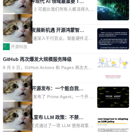
业化营销服务的需求从未如此迫切。 但市场扩容
xAI 前工程师评现代 AI 领域最重要 Top
n 这条推文引发了广泛讨论。他不是在说风凉
巧机身有效提升市面主流标准A...
3 开源项目
的同时,服务商的竞争逻辑正在改变。2026年Top
话，他是说出了一个圈内人尽皆知但很少公开捅
Flash Attention 2 可能比我们所有人都活得久。
Agency年度合辑的观察指出,“产品”这个离消费
破的事实。 Jordan 随后补充了一句软化声明：
这句话不是来自某个技术博客，而是出自 Hieu
局
者最近的载体,在整个品牌营销层面的权重显著变
「我不认为这些会议上大部分论文都在过度宣传
Pham 的一条推文。Hieu Pham 是谁？他是 xAI
高了。全域营销服务商的竞争正在从规模转向深
或造假。问题是，作为读者，如果你筛选出那些
共商智能硬件发展新机遇 开源鸿蒙智能
的早期工程师之一，在 Grok 训练基础设施团队
度,案例厚度、全域覆盖、多线协同...
硬件开发者日杭州站即将举行
看起来最令人兴奋的论文，那它们大部分都是过
工作过。近日他在 X 上发了一条帖子，列出了他
随着万物智联加速深入千行百业，智能硬件正从
度宣传的。」 这才是真正的痛点。不是所有论文
认为现代 AI 领域最重要的三个开源项目。 第一
单点设备迈向智能化、网联化、协同化发展。作
开
开源科技
都有问题，是最吸引眼球的那批论文最有问题。
个名字毫无悬念：Flash Attention 2。 Hieu 的
为面向全场景、跨终端的分布式操作系统，开源
他引用的帖子来自 Mathew Shen，一位 ICLR 2
理由很具体。FA 系列不需要解释，但 FA2 是他
GitHub 再次爆发大规模服务降级
鸿蒙通过统一技术底座和分布式能力，为不同类
026 的读者：「看了篇 ...
认为最重要的一个——复杂度恰到好处，刚好能
型智能设备的开发、连接与互联提供关键支撑，
8 月 6 日，GitHub Actions 和 Pages 再次大规
驱动你去学 CuTe，但还没被那些"邪恶的" Hopp
也为产业链企业探索产品创新与商业增长打开新
模服务降级，Actions 完全不可用超过 5 小时，
局
er++ 优化所淹没，足够容易修改和适配。 更关
的空间。 8月14日，开源鸿蒙智能硬件开发者日
webhook 停发，连自托管 runner 也因调度层故
键的是 FA2 的持久性...
（OHDD：OpenHarmony Hardware Develope
Prime Agent 开源发布：一个能自我改
障无法工作。Pages、Copilot code review、C
进的编程 Agent，ARC-AGI 3 超越人类
r Day）将在杭州启航。活动面向智能硬件产业
opilot coding agent 全部受影响。从检测到完全
Prime Intellect 发布了 Prime Agent，一个开源
专家基线
链企业和开发者，邀请行业专家与资深技术顾
恢复，大约 12 小时。 这是 2026 年 8 月的第六
的编程 Agent Harness，核心设计围绕两个抽
局
问，围绕开源鸿蒙技术能力、设备适配、芯片适
起事故，其中四起与 AI/Copilot 服务相关。 Git
象：Recursive Language Model（RLM）和 C
配、功耗与稳定性调优、兼容性测评及统一互联
Rust 项目团队宣布 LLM 政策：不禁
Hub 员工 kdaigle 在 HN 讨论中贴出了一组数
ontinual Harness。在 ARC-AGI 3 基准测试
等内容展开系统讲解和实战交流，帮助企业进一
止，但你要承认哪些代码不是你写的
据：2025 年全年 10 亿次 commit。现在，每周
上，Prime Agent + Opus 5 的组合达到了 95.
Rust 语言项目正式通过了一项 LLM 使用政策，
步了解开源鸿蒙在智能...
2.75 亿次，全年预计 140 亿次。GitHub...