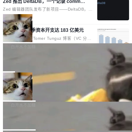
个小型数据库，应用天然按分片构建，单个数据
Zed 推出 DeltaDB，一个记录 commit
高价的三星折叠（三星Galaxy Z Fold8 Ultra / Z
之间所有操作的版本控制系统
库的竞争和爆炸半径问题在设计层面就被消除
Fold8 / Z Flip8）外，其余要么是中低端机器，
Zed 编辑器团队发布了新项目——DeltaDB，一
了。 闲置的 cell 会休眠到几乎不占资源。当 cel
例如iQOO Z11i、REDMI Note 17、REDMI No
个在 git commit 之间记录每一次编辑操作的版
局
l 迁移或唤醒时，新宿主从 S3 恢复 SQLite 数据
te 17 Pro、OPPO K15，要么是vivo X300 E这
本控制系统。目前处于 Early Access 阶段。 De
库继续执行。存储库是持久化的唯一真相...
样的次旗舰。 Galaxy Z Fold8 Ultra / Z Fold8 /
SpaceXAI 单季资本开支达 183 亿美元
ltaDB 的核心思路直接写在 landing page 最显
Z Flip8三款折叠屏新机均在7月22日发布，且全
眼的位置：「Software is made between com
根据风险投资人Tomer Tunguz 博客（VC 分
部搭载骁龙8 Elite Gen5 for Galaxy，它们本该
mits」——软件是在 commit 之间写出来的。git
析）披露的最新分析与第二季度业绩报告，Spac
白开水不加糖
是7月性...
只记录了你提交的最终状态，但真正的工作过程
eXAI在上个季度的总资本支出飙升至183.7亿美
——打字、删改、试错、agent 对话——都在 co
Meta 发布终端编程 Agent“Muse Cod
元。其中，绝大部分资金被直接用于 AI 领域，
e” 和 Muse Spark 1.2 模型
mmit 之间的空隙里丢失了。 DeltaDB 要做的就
金额高达158.3亿美元，这一单项投入已经逼近
Meta 今天发布了两款 AI 产品：Muse Code，
是把这段空隙补上。 回退到任何一次编辑：Delt
微软同期总资本开支的四成。 与亚马逊、Alpha
一个在终端里运行的编程 agent；Muse Spark
局
aDB 捕获 commit 之间的每一次操作，...
bet、微软以及 Meta 等传统科技巨头相比，Spa
1.2，驱动这个 agent 的新模型。一句话概括：
ceXAI的资金消耗速度尤为引人瞩目。然而，支
美团开源 LoHoSearch，用知识图谱校
你可以用 curl -fsSL https://dev.meta.ai/install.
准 AI 能力认知
撑庞大支出的资金来源却呈现出截然不同的面
sh | bash 安装一个能在大项目里自动规划、写
机器出题的前提，是让机器拥有全局视野。整个
貌。数据显示，微软和 Meta 主要依托充沛的经
代码、验证结果的 AI 终端工具。 据介绍，Muse
构建流程可以分为四个环节：建图 → 控制难度
白开水不加糖
营现金流来覆盖资本开支，其资本支出覆盖率分
Code 是 Meta 的编程 agent 产品。它和市场上
→ 质量把关 → 数据概览。
别达到155% 和106%;而SpaceXAI的经营现金
腾讯开源 UCL-MPComm 通信库
已有的终端编程 agent 在设计理念上有几个明显
流仅能覆盖资本开支的12...
的差异点。 异步后台 agent：Muse Code 有一
腾讯网平团队宣布开源了 UCL-MPComm 通信
个主 agent 循环，外加一组后台 agent。这些后