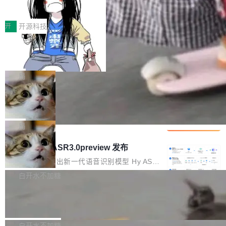
得住、用得稳、省得下、更安全！ 一、从现在开
价值潜能：华为云码道（CodeArts）
q2Seq 和 DocAI 的共同发明人）以及 Oriol Vin
中文驱动的数字员工，自主理解需求、规划步
一、代码仓深度理解技术的作用与价值 在软件工
始，Token使用一目...
代码仓技术解析
yals（Gemini 联合负责人，AlphaSta...
骤、编写代码。不挑模型、不挑平台，curl 一行
程实践中，代码仓是企业核心知识资产的主要载
开
开源科技
装完即用。 开源地址：Gitee · GitCode · GitHu
体。企业级代码仓库通常包含数十万乃至数百万
b 安装 支持 Java 8+（8~26）、macOS / Linu
一条“删库”命令跑 17 小时，算法工程
个文件，其规模远超单次模型调用可承载的上下
师删光 89TB 数据只为干私活
x / Windows / Harmony PC。 # macOS / Linu
文窗口。随着项目规模的持续扩张与代码历史的
最高人民检察院8月4日公布了一起案件：北京一
x / Harmony PC curl -fsSL https://solon.noea
不断累积，代码仓中的模块关系、接口契约、业
名90后算法工程师王某，为了给自己接的私活腾
局
r.org/solon...
务逻辑等关键信息往往分散于数十乃至数百个文
服务器空间，删光了公司AI游戏部门的全部核心
件之中，形成高度复杂的知识关联网络。传统的
Cloudflare 分享推理优化实践：KV ca
数据。 王某2024年1月入职东城区某科技公司AI
che 量化 + 权重压缩，吞吐量提升 4
代码检索手段（如关键词匹配、目录遍历）仅能
短剧部门，有互联网大厂背景。在公司内部架构
Kimi 和 GLM 是当前最强的大模型系列之一，但
1%，成本降 30%
在语法层面完成文本定位，难以触及代码的语义
调整期间，部门三次通知全员将数据从A集群迁
它们有一个共同的问题：太吃显存了。月之暗面
局
内涵与结构关联，导致开发者使用代码智能体在
移到B集群，王某都回复了"收到"。 他没有迁移
的 Kimi K 系列和智谱的 GLM 都是长上下文、M
理解大规模代码仓时面临显著"代码仓理解"瓶
腾讯混元 Hy ASR3.0preview 发布
数据。2024年9月3日下午4点，他使用此前登录
oE 架构的大模型，好用到让人上瘾，但 GPU 显
颈。 代码仓深度理解服务（以下简称" CodeBas
的账号密码进入A集群，输入了一条被程序员圈
存永远不够用。 Cloudflare 的 Workers AI 团队
腾讯混元正式推出新一代语音识别模型 Hy ASR
e深度理解服务"）是华为云码道（CodeA...
称为"删库跑路"的命令——最高管理员权限、无
一直在跑这些模型的推理。他们在官方博客上发
3.0preview。基于最新一代大语言模型 Hy3 的
白开水不加糖
需确认、强制递归删除。17个小时后，运维人员
了一篇技术文章，详细拆解了三种让大模型在 G
语言理解能力，以及融合了高精度语音识别与深
发现异常并中止进程时，89TB数据已经没了。
Pale Moon 34.3.2 发布，苍月浏览器
PU 上跑得更省、更快的技术手段——KV cache
度语义理解能力，实现了语音识别能力的全面升
删掉的是AI游戏部门的全部开发文件，包括公司
量化、模型权重压缩、以及共享 KV cache 的完
级。 根据介绍，Hy ASR3.0preview 目标在于：
Pale Moon 34.3.2 现已发布，这是一个安全更
自研的多个文生3D和...
整性保护。效果是：吞吐量提升 41%，每 token
让语音识别不再只是听清，而是真正听懂。通过
新和少量网页兼容性修复版本。 Changes/fixe
白开水不加糖