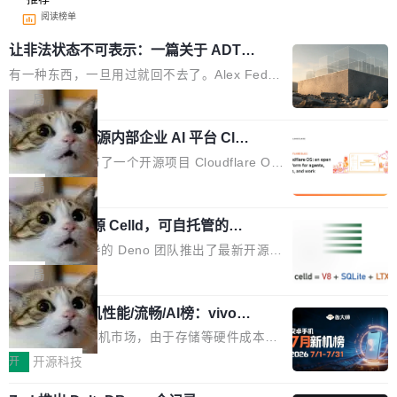
阅读榜单
让非法状态不可表示：一篇关于 ADT
的帖子在 Reddit 火了
有一种东西，一旦用过就回不去了。Alex Fedos
eev 管它叫"软件设计的基石"。 他说的东西不新
局
鲜——代数数据类型（ADT），尤其是和类型
Cloudflare 开源内部企业 AI 平台 Clou
（sum type）。但他说清楚了一件事：这不是类
dflare OS
型系统的学术体操，是日常编码的思维方式。 文
Cloudflare 发布了一个开源项目 Cloudflare O
章从一个简单的例子切入。一个网站的深色主题
S。如果你只看官方博客，你会觉得这是又一
局
设置，如果用布尔值 + 可空字段来表示——bool
个"AI 知识库 + 聊天机器人"——每个大厂都在
ean 表示是否可切换，nullable 的默认模式、浅
Deno 团队开源 Celld，可自托管的分
做，没什么新鲜的。 但 Kenton Varda 在 Twitte
布式 Durable Objects
色方案、深色方案——会产生大量无意义的组
r 上把事情说清楚了： 今天我们发布了 Cloudfla
Ryan Dahl 领导的 Deno 团队推出了最新开源项
合。方案缺了、配置冲突了、全 null 了。要知道
re OS，一个带连接器的聊天机器人，跟其他所
目 Celld，一个能在自己机器上运行 Cloudflare
局
哪些组合有效，作者说，你得靠"文档、校验、或
有科技公司做的一样。只不过，实际上它不一
Workers 和 Durable Objects 的守护进程。 设
者部落知识"。 换个写法。Rust 的 enum，两个
样。这是 Sandstorm.io 的重制版，我十年前的
鲁大师7月新机性能/流畅/AI榜：vivo夺
计思路很直接：每个对象是一个独立的 SQLite
变体：Switchable...
性能、流畅双第一，三星Galaxy Z系列
那个创业公司。不同的是，这次它构建在 Cloudf
数据库，按名称寻址，复制到你自己的 S3 兼容
2026年7月的手机市场，由于存储等硬件成本暴
新折叠缺席
lare Workers 上——我花了九年时间搭建的平台
存储库里。节点之间只通过这个存储库协调——
增，手机厂商的日子也不好过啊，新机速度明显
开
开源科技
——并且深度集成了 AI。这基本上是我十年秘密
没有控制平面，没有共识协议。每个对象自带一
放缓，因此硝烟味淡了许多。新机参数规格除开
计划的顶峰。 十年前，Ken...