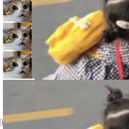
年。FFmpeg 社区最终选择用一个大版本的名
列表的数据匹配 —— 一项常规的数据处理任
没有拐弯抹角。他说中国正在赢得 AI 竞赛，而
字，留下了这份纪念。 雷霄骅曾是中国传媒大学
务，最终却产生了 180 万美元的账单，实际支出
当 AI agent 把源码变成了最好的扩展系
且按目前的速度，中国 AI 工具预计在今年底或
数字电视技术方向的博士生，长期从事视频、音
统，开发者工具必须开源
超出原定预算 860%。 更令人意外的是，该项目
2027 年就能追上美国前沿实验室的水平。 Dela
五年前，David Crawshaw 问过很多软件工程师
频技...
最终并未成功落地，而高额算力消耗持续运行长
ngue 把原因归结为一件事：开放协作。中国的
一个问题：你写过什么给自己用的程序？答案几
局
达 5 个月，公司直到财务对账时才察觉异常。这
AI 开发者在一个共享和协作的生态里加速迭代，
乎都是没有。工程师们整天用别人写的程序写程
意味着一个无人看管的 AI 程序，在近半年时间
而美国模型厂商在"闭门造车"。他的原话是 "buil
DeepSeek Harness 宣布内测邀请，全
序给别人用。偶尔有人自己写个博客系统、智能
里日夜不停地"烧钱"。 复盘显示，...
网最大规模开源 Agent 路演现场诞生
ding in silos"——各自为战，互不通气。 这个判
家居控制、家庭实验室，都算稀奇事。 Crawsh
一条内测招募帖，发出去的时候大概没人想到它
断从他嘴里说出来分量不同。Hugging Face 是
aw 是 Shelley 的作者，一个开源 AI coding age
会变成一场开源 Agent 生态的路演。 8月1日，
局
全球最大的开源 AI 平台，上面跑着上百万个模
nt。他最近在博客上写了一篇文章，核心论点很
DeepSeek Harness 团队负责人崔添翼（tiany
型。谁在开源赛道上领先，...
简单：开发者工具必须开源。 理由不是传统的自
商汤 SenseNova U1.5-Lite-Preview
i）在 X 上发帖： 「如果你是 Agent Harness 相
开源
由软件情怀，而是一个跟 AI agent 直接相关的
关开源项目的开发者，希望参加 DeepSeek Har
商汤科技宣布面向社区开源轻量级统一多模态模
技术判断。 两行 prompt 就能个性化任何软件 C
ness 的内测，可以回复或私信联系我。请附上
型的预览版本 SenseNova U1.5-Lite-Preview。
白开水不加糖
rawshaw 给出了两个 prompt。 第一个： "下载
GitHub id 以及开源代表作。」 DeepSeek 曾在
公告称，SenseNova U1.5-Lite-Preview并非简
某个软件的源码，在本地构建。修改 agent ...
官方招聘信息中写过一条简洁有力的公式：Mod
单的模型规模升级，而是基于 SenseNova U1
el + Harness = Agent。模型负责理解和推理，
的一次系统性迭代，不仅在同一架构中贯通视觉
Harness 负责把能力落到真实环境中——调用工
理解、推理、生成与编辑，还仅以 8B-MoT 的轻
具、读写文件、管理上下文、处理错误、完成闭
量大小，将能力推进到4K、更精细的真实质感、
环。崔添翼招人的标...
更复杂的视觉控制和可持续迭代编辑。 相比 U