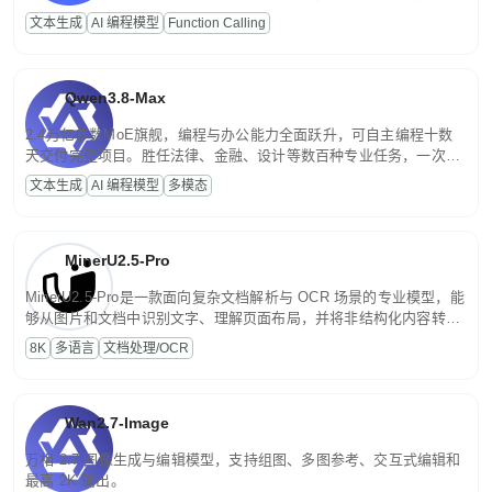
高并发、轻量化任务，适合日常对话、内容创作、基础 RAG、批量
文本生成
AI 编程模型
Function Calling
文案处理等普惠刚需场景。
Qwen3.8-Max
2.4万亿参数MoE旗舰，编程与办公能力全面跃升，可自主编程十数
天交付完整项目。胜任法律、金融、设计等数百种专业任务，一次对
话端到端交付生产级成果。原生视觉理解贯穿规划、执行与验证全流
文本生成
AI 编程模型
多模态
程，支持超长文档与长视频的深度语义解析。长程任务中自主规划与
闭环迭代，持续进化。
MinerU2.5-Pro
MinerU2.5-Pro是一款面向复杂文档解析与 OCR 场景的专业模型，能
够从图片和文档中识别文字、理解页面布局，并将非结构化内容转换
为便于存储、检索和二次处理的结构化结果。
8K
多语言
文档处理/OCR
Wan2.7-Image
万相 2.7 图像生成与编辑模型，支持组图、多图参考、交互式编辑和
最高 2K 输出。