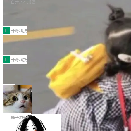
库，并将作为transport接入Mooncake TENT。
白开水不加糖
台 agent...
该通信库针对AI Memory池化场景的数据传输需
CoStrict入选工信部2025人工智能应用
求进行了深度优化，能够实现数据中心内大规模
典型案例
计算节点间多种内存类型的高性能通信。 UCL-
近日，工信部科技司公示《2025人工智能应用典
MPComm将作为一种传输引擎接入Mooncake T
型案例入选名单》，深信服“面向企业研发场景的
开
开源科技
ENT，实现零拷贝传输性能提升30%、非零拷贝
开源 AI 编程平台 CoStrict 应用”凭借卓越的技术
传输性能最高提升5倍。UCL-MPComm底层基
深信服AI算力网关入选工信部人工智能
创新与落地成效成功入选。 全链路私有化部署，
应用典型案例！
于自研UCL-Engine通信引擎，后续腾讯网平将
助力企业AI研发安全落地 当前，越来越多企业已
前不久，工业和信息化部正式发布《2025年人工
持续开源更多基于UCL-Engine的高性能通信组
经开始引入 AI Coding 工具，通过调用公有云模
智能应用典型案例名单》，集中展示人工智能在
开
开源科技
件。 腾讯网平团队在UCL-MPComm中实现了一
型或企业内部部署模型提升研发效率。但随着 AI
各领域的应用成果，覆盖技术底座、行业赋能、
个独立于业务线程的全局通信引擎（Engine），
Coding 从个人辅助工具逐步走向团队级、组织
Jeff Dean 离开 Google：一个时代的结
产品应用、支撑保障、专题等五大方向。深信服
并实...
束，一个实验室的开始
级应用，企业在规模化落地过程中，对安全性、
AI算力网关（AI创新平台）成功入选！ 随着各行
Google 员工编号 20。MapReduce 作者之一。
可控性和代码质量提出了更高要求。 首先是数据
各业的Agent走向规模化建设，算力构成形态逐
Bigtable 作者之一。TensorFlow 的作者之一。
局
安全与合规要求。对于大多数普通研发场景，公
渐丰富，用户关注的重点也在发生变化：不只是
Gemini 的架构师。Google 首席科学家。 Jeff D
有云模型能够满足快速试用和效率提升的需求。
让AI用起来，还要进一步看清混合算力时代下，
🔥 SolonCode v2026.8.4 发布：界面
ean 在 Google 工作了 27 年后，宣布离职。 他
但对于金融、能源、医疗等对数据安全要求较...
字体可调、22 种语言、记忆搜索增强
Token花在哪里、算力是否被充分利用，以及持
不是一个人走。一同离开的还有 Sanjay Ghema
打开终端就能上岗的全中文编码智能体，这一轮
续增长的AI成本该如何优化。 深信服AI算力网关
wat（Google 员工编号 23，Jeff Dean 二十多
把「看得清、用母语、记得住」三件事一次补
梅子酒好吃
正是围绕这些实际问题，从Token治理和成本治
年的编程搭档，MapReduce 和 Bigtable 的共同
齐。 SolonCode 是什么 SolonCode 是杭州无
理两个方面，让用户的每一份算力都看得清、管
作者）、Quoc Le（Google 大脑核心成员，Se
让“代码语义理解”深度释放AI Coding
耳科技研发的企业级终端编码智能体——一位全