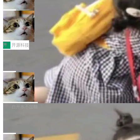
诉讼，称“Apple is getting this wron
（<a href="https://bugzilla.mozilla.org/show_
orkers 跑了十年 Isolate。用 CEO Matthew Pri
上个月，苹果一纸诉状把 OpenAI 告上法庭，指
g”
bug.cgi?id=204...
nce 的话说：「我们一生都在用 Isolate 运行代
控其挖角苹果前员工并窃取商业秘密。苹果的诉
局
码，而 AI Agent 不需要容器，它们需要的是 Iso
状把 OpenAI 描述成一个系统性地从前东家挖
late。」 容器为什么不合适 容器的问题在于启动
HUAWEI MatePad Edge上架WorkBu
人、套取机密信息的对手。 OpenAI 没发律师
ddy鸿蒙PC版，说话就能干活的AI办公
和销毁都太重了。一个 Agent 要执行的任务可能
函，也没选择庭外沉默。它在官网贴了一篇博
全能AI工作台WorkBuddy鸿蒙PC版上架HUAWE
搭子
只需要几毫秒的 CPU 时间，但容器从冷启动到
文，标题只有六个字：Apple is getting this wro
I MatePad Edge应用市场，直接下载即可使
开
开源科技
就绪要花数秒。如果未来有十...
ng。 然后，它把邮件往来和 iMessage 聊天记
用，与鸿蒙电脑上的体验一致。值得一提的是，
FFmpeg 9.0 发布：代号“Lei”，以此纪
录全贴了出来。 他发错人了 苹果外部律师 Gabr
这是目前市面上唯一支持平板接入WorkBuddy P
念中国开发者雷霄骅
iel Gross 来自 Weil 律所，2 月 23 日下午 5:53
C版的产品，搭载“人机双写”重磅功能——你写
全球知名开源多媒体框架 FFmpeg 今天正式发
给 OpenAI 总法律顾问 Che Chang 发了封邮
你的，AI写AI的，同屏协作互不干扰。一句话让
布了 9.0 版本。这个版本除了带来新一代音视频
局
件，附了一封长信，要求 OpenAI 配合调查前苹
AI帮你干活，现在开启全新体验！ 温馨提示：
处理能力和硬件加速支持之外，还有一个特殊之
果员工带走机密信...
亚马逊成本失控：AI 写代码烧掉 1215
体验WorkBuddy鸿蒙PC版前，请将 HUAWEI M
处：FFmpeg 9.0 的代号是“Lei”。 这个名字，
万元，超预算 860%
atePad Edge 升级至 HarmonyOS 6.1.0.135S
来自中国开发者雷霄骅（Lei Xiaohua）。 对于
外媒近日曝光了亚马逊的多份内部报告显示，AI
P9 patch03及以上版本。 *升级路径：设置 > 搜
很多中国音视频开发者而言，这个名字并不陌
导致公司在多个项目上超支。《金融时报》报道
白开水不加糖
索“软件更新” > 检查更新，即可搜索新版本，下
生。十年前，他通过大量中文技术文章、源码分
称，仅一个项目的成本超支就高达 180 万美元
载安装完成升级即可。 没有...
析和开源示例，让一代开发者第一次真正理解 F
Hugging Face CEO 发声：中国正在开
（约合人民币 1215 万元）。 具体来说，一名工
源模型上碾压我们
Fmpeg，也成为很多人进入音视频开发领域的
程师借助 Anthropic 旗下 Claude Sonnet 模型
"他们正在开源模型上碾压我们。" Hugging Fac
“启蒙老师”。 而今年，恰好是雷霄骅离世十周
编写程序，目标是完成电商平台作者信息与商品
e CEO Clément Delangue 在 CNBC 的采访里
局