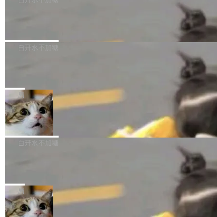
成本降低 30%，精度不变。 FP8 省的不仅是显
先理解你的语境和意图，再把准确的文字直接给
s： 实现了URL.Parse()便捷功能 对浏览器内部
存 KV cache 是推理时最吃显...
到你。从“逐字转写、单点优化”演进为“理解语
PostgreSQL 18/19 新特性深度解读
函数添加了多项边界检查，以避免潜在的越界访
境、兼容场景、一键直出”。 Hy ASR 3.0 previe
问、下溢和溢出。（DiD） 修复了加载和解析内
演讲者分享了一个有趣的实践：面对 PG 18 已
w 不要求标准普通话，方言识别覆盖粤语、吴语
容提供的字体时出现的几个问题 为避免音频加
发布的 Release Notes，他利用 AI 工具（如 Co
白开水不加糖
等 10 大方言片区和 20 余个二级小片区。在开
载、处理和播放过程中可能出现的一系列错误，
pilot）对数千条 commit 日志进行自动分析，先
源评测集中，Hy ASR 3.0 preview 在多语种的
对音频采样频率设定了下限 采样率低于 8kHz
慕尼黑市政府为全职开源项目维护者提
让模型总结出三十余条潜在特性，再逐条要求生
WER（...
供资助
（通常被认为是 "telephone"/"walkie-talkie" 音
成详细解释和代码校验，最终筛选出对用户体感
"在过去大约 10 年的大部分时间里，libexpat 的
质的最低采样率）的音频格式将被拒绝 修复了 C
最强的若干项。对于尚未正式发版的 PG 19，则
维护工作一直与我的日常工作、家务、社交生活
局
SS 圆角虚线样式中可能存在的问题 如果表单中
通过拉取过去一年内（从 PG 18 Beta1 时间点
和休闲娱乐竞争时间。" 这是 libexpat 维护者 S
的图像元素不在同一个子树中，则它们将不再关
至今）的所有 commit，同样交由 AI 分析提炼。
Firefox 153.0.3 发布
ebastian Pipping 写在博客里的话。8 月 4 日，
联 加...
经过人工复核，准确度令人满意。这一方法也为
他宣布了一个新消息：从 2026 年 8 月 1 日起，
Firefox 153.0.3 现已发布，具体更新内容如
社区爱好者提供了高效跟踪新版本的思路。
他可以全职维护 libexpat 了，最长 6 个月。发
下： New Smart Window 包含多项增强功能：
白开水不加糖
工资的是慕尼黑市政府。 libexpat 是一个 C99
<ul> <li>现在建议列表会显示更多结果，方便用
编写的流式 XML 解析器，MIT 许可证。和 libx
Cloudflare Computer 开源：你的 Age
户查找历史记录和切换到已打开的标签页。（<a
nt 需要一台电脑，而不是一个容器
ml2 一样，它是世界上使用最广泛的 XML 解析
href="https://bugzilla.mozilla.org/show_bug.c
Cloudflare 开源了名为 @cloudflare/computer
库之一。你的操作系统、浏览器、无数的基础设
gi?id=2019042">Bug&nbsp;2019042</a>）</l
的 npm 包。项目的核心论点是：容器不适合 Ag
局
施软件，很可能都在用它。而过去十年，维护它
i> <li>现在，助手可以直接使用 Exa 的网络搜索
ent 计算。真正适合的，是 Isolate。 Cloudflare
的人一直在用业余...
结果回答问题，而无需将问题转交给搜索引擎。
OpenAI 公开邮件和聊天记录回应苹果
工程师在这件事上没什么可谦虚的——他们用 W