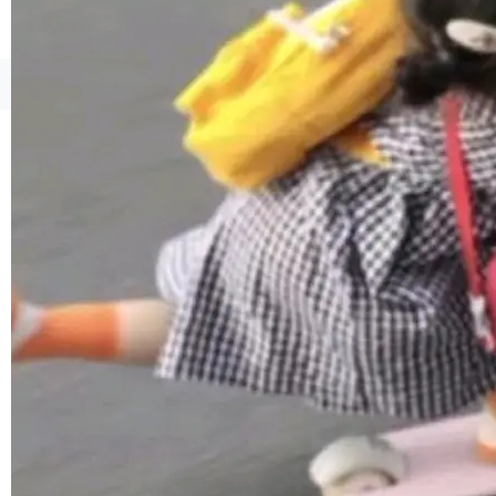
1，U1.5-Lite-Preview 在以下方向上带来了显著
提升： 原生支持4K图像生成； 更精细的局部纹
理、细节与真实世界质感； 更准确的中英文文字
©OSCHINA(OSChina.NET)
京ICP备2025119063号
生成与复杂版式组织； 更稳定的图...