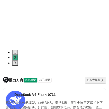
1
2
3
模力方舟
最新模型
热门模型
更多大模型
DeepSeek-V4-Flash-0731
高效轻量化MoE模型，总参284B，激活13B，原生支持百万超长上下
文能力。推理速度快、延迟低、调用成本低廉，综合能力均衡，主打