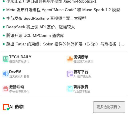
小米正式开源自研具身基座模型 Xiaomi-Robotics-1
Meta 发布终端编程 Agent“Muse Code” 和 Muse Spark 1.2 模型
字节发布 SeedRealtime 音视频全双工大模型
DeepSeek 将上调 API 定价，涨幅较大
腾讯开源 UCL-MPComm 通信库
跳出 Fatjar 的束缚：Solon 插件的体外扩展（E-Spi）与热插拔（H-Spi）
TECH DAILY
阅读榜单
每日内容报纸化
每周热文看这里
DevFM
智写平台
当天资讯听着看
AI 创作更轻松
激励活动
智库报告
参与活动赢源石
行业技术报告
AI 造物
更多造物项目