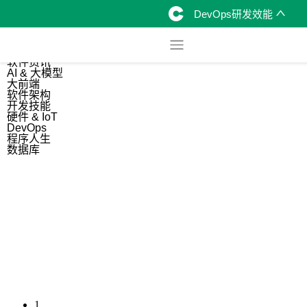
DevOps研发效能
综合
开源资讯
软件资讯
AI & 大模型
大前端
软件架构
开发技能
硬件 & IoT
DevOps
程序人生
数据库
1