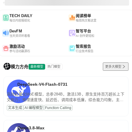
TECH DAILY
阅读榜单
每日内容报纸化
每周热文看这里
DevFM
智写平台
当天资讯听着看
AI 创作更轻松
激励活动
智库报告
参与活动赢源石
行业技术报告
模力方舟
最新模型
热门模型
更多大模型
DeepSeek-V4-Flash-0731
高效轻量化MoE模型，总参284B，激活13B，原生支持百万超长上下
文能力。推理速度快、延迟低、调用成本低廉，综合能力均衡，主打
高并发、轻量化任务，适合日常对话、内容创作、基础 RAG、批量
文本生成
AI 编程模型
Function Calling
文案处理等普惠刚需场景。
Qwen3.8-Max