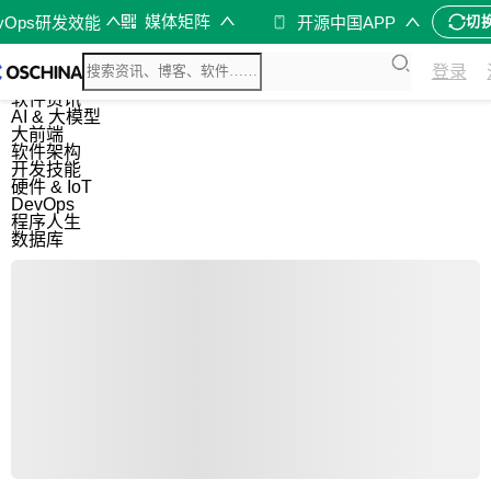
媒体矩阵
evOps研发效能
开源中国APP
切
综合
登录
开源资讯
软件资讯
AI & 大模型
大前端
软件架构
开发技能
硬件 & IoT
DevOps
程序人生
数据库