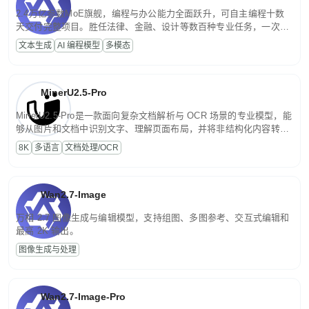
2.4万亿参数MoE旗舰，编程与办公能力全面跃升，可自主编程十数
天交付完整项目。胜任法律、金融、设计等数百种专业任务，一次对
话端到端交付生产级成果。原生视觉理解贯穿规划、执行与验证全流
文本生成
AI 编程模型
多模态
程，支持超长文档与长视频的深度语义解析。长程任务中自主规划与
闭环迭代，持续进化。
MinerU2.5-Pro
MinerU2.5-Pro是一款面向复杂文档解析与 OCR 场景的专业模型，能
够从图片和文档中识别文字、理解页面布局，并将非结构化内容转换
为便于存储、检索和二次处理的结构化结果。
8K
多语言
文档处理/OCR
Wan2.7-Image
万相 2.7 图像生成与编辑模型，支持组图、多图参考、交互式编辑和
最高 2K 输出。
图像生成与处理
Wan2.7-Image-Pro