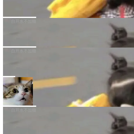
（圈/秒），声音来自真实竹知了录音的 1.72 秒
Apache Dubbo-go v3.3.2 正式发布
用东软飞标医学影像标注平台，同样的工作缩短
采样，无缝循环。音频解码失败时，还有一套合
至4小时，效率提升30倍。 这组数字背后，改变
这个版本面向生产环境，重心在内核稳定性。我
成兜底——锯齿波振荡器模拟脉冲，并联带通共
的不只是速度，而是把医学影像转化为AI能力的
们彻底收敛了旧配置体系，扩展了 Triple 协议与
白开水不加糖
振峰模拟竹膜和筒腔共鸣。 技术细节上，物理引
路径真正打通了。 大型医院积累的影像数据规模
泛化调用能力，加强了应用级元数据和服务治
擎是绳系质点模型：重力、弹性绳（只拉不
庞大，但不能直接用于训练模型。器官、病灶和
Calibre 9.12 发布，功能强大的开源电
理，同时集中修了并发安全、资源泄漏和热路径
推）、空气阻力，1/240 秒定步长积...
子书工具
组织边界，必须由专业医生逐层识别、标记和校
性能问题。
Calibre 开源项目是 Calibre 官方出的电子书管
正，才能成为机器能理解的高质量数据。医学影
理工具。它可以查看，转换，编辑和分类所有主
白开水不加糖
像AI落地最昂贵的环节，不是算法，是专业医生
流格式的电子书。Calibre 是个跨平台软件，可
的时间。 张医生是某三甲医院放射科副主任医
SwiftUI 问世七年了，为什么开发者还
以在 Linux、Windows 和 macOS 上运行。 Cal
师，牵头一项腹部肌肉影像课题。他需要在数百
在骂它？
ibre 9.12 现已正式发布，此次更新内容如下：
Yakov Manshin 发了一期长达 40 分钟的 YouT
张CT影像上完成像素级精细分割，让系统"...
新功能 macOS：在 Connect/Share 按钮中添加
ube 视频，标题是"SwiftUI 七年后：一个平庸的
局
通过 AirDop 共享书籍的功能 Content server：
故事"。视频核心观点很简单：SwiftUI 发布七年
支持可向服务器后端添加新端点的插件 Edit boo
DBeaver 26.1.4 发布
了，仍然像一个永久公测版。 Manshin 从数据
k：Compress images：添加将 GIF 图像转换为
流、布局系统、API 稳定性、性能、跨平台五个
DBeaver 是一个免费开源的通用数据库工具，适
JPEG/WebP 的选项 ToC Editor：添加一个按
维度逐一批判了 SwiftUI。最让人印象深刻的一
用于开发人员和数据库管理员。DBeaver 26.1.4
白开水不加糖
钮，用于对目录中的条目进...
个论据是：苹果官方的 SwiftUI 教程项目 Land
现已发布，具体更新内容包括： AI 助手： <ul st
marks，用最新 Xcode 在最新 macOS 上构建
传音TEX AI语音算法团队斩获MLC-SL
yle="margin-left:0; margin-right:0"> <li><span
M 2026国际挑战赛Task 1亚军
运行，出来的效果是坏的——侧边栏按钮大小不
style="color:#000000">现在可以通过键盘访问
近日，在国际语音领域顶级会议INTERSPEECH