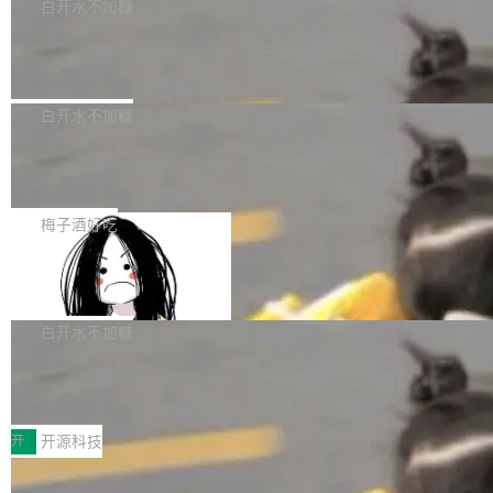
一个回归问题，该问题导致拉取镜像时会拒绝包
e 孵化器项目管理委员会（IPMC）投票中获得
白开水不加糖
pSeek作为与宇树科技具备战略合作关系的企
含绝对 hardlink 目标的镜像（此类镜像由某些镜
全票通过，随后获 Apache 软件基金会董事会批
业，获配股份数量占本次发行数量的2.31%。 除
马斯克 AI 百科项目 Grokipedia 被曝数
像构建工具生成）。moby/moby#53305 修复了
准。今天，Apache 软件基金会正式宣布 Apach
DeepSeek外，腾讯旗下上海启善投资有限公司
月未更新
Docker Engine 29.7.0 中引入的一个回归问
e Fluss 孵化毕业，成为 Apache 顶级项目（TL
埃隆·马斯克推出的AI百科项目 Grokipedia 被曝
获配9...
题，该问题可能导致在旧版 Linux 内核...
P）！这一里程碑不仅标志着 Fluss 迈入新的发
长期停止内容更新，未能实现其作为“AI版维基百
白开水不加糖
展阶段，也将进一步推动流式存储、实时湖仓与
科”替代品的目标。 据 Lawfare 最新调查，自今
AI 数据基础加速融合，为实时数据基础设施的发
Solon I18n：三种解析器，零样板代码
年4月以来，Grokipedia 页面更新功能基本停
展开启新的篇章。
滞，过去三个月内没有任何条目完成更新，用户
如果你在 Spring Boot 里做过国际化，流程大概
提交的编辑请求也长期处于待处理状态。 Groki
是这样的：配 MessageSource 的 Bean、写 R
梅子酒好吃
pedia 于去年底上线，定位为由人工智能生成内
eloadableResourceBundleMessageSource、
容的百科平台，被马斯克视为传统众包百科网站
Apache Doris 4.1 全面增强 Iceberg：
声明 LocaleResolver、注册 LocaleChangeInt
支持 UPDATE、MERGE INTO 与 Iceb
维基百科的替代方案。Lawfare 调查发现，无论
erceptor…五六步之后才能看到第一行翻译文
Apache Doris 4.1 要补齐的，正是缺失的那一
erg V3
热门页面还是低关注度页面，均未出现近期更
本。 Solon 换了个方式。整个 i18n 模块围绕三
半。在已有查询能力的基础上，Doris 进一步支
白开水不加糖
新，相关问题并非局限于特定领域，而是在不同
个解析器、一个注解、一个工具类展开——没有
持了 UPDATE、DELETE、MERGE INTO 等数
主题和访问量页面中普遍存在。 调查人员最初认
XML、没有拦截器注册、没有样板配置。 资源
Testin XAgent：CIO智能测试落地指南
据修改操作、完整的表结构管理与分区演进，以
为，Grokipedia可能只是限...
文件的约定 把文件放到 resources/i18n/ 下： r
及 rewrite_data_files、expire_snapshots 等日
7月30日，TiD2026质量竞争力大会在北京中关
esources/i18n/messages.properties ...
常维护操作，并完整支持 Iceberg V3 格式。
村国家自主创新示范区会议中心开幕。本届大会
开
开源科技
由中关村智联软件服务业质量创新联盟主办，以
让非法状态不可表示：一篇关于 ADT
“智构可信·质创未来——AI原生时代的质量新范