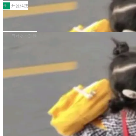
一，界面错位。他说这个问题"两年前就发现了，
AI 聊天功能（添加了一些快捷键）</span></li>
2026卫星活动——第二届多语种对话语音语言模
开
开源科技
至今没变"。 数据流方面，Manshin 指出 SwiftU
<li><span style="color:#000000">新增了始终
型挑战赛 （Multilingual Conversational Speec
I 的属性包装器演进史...
在新 SQL 控制台中打开 AI 生成的脚本的功能</
Qwen3.8-Max 发布，下周开源 Qwen3.
h Language Model Challenge，MLC-SLM）T
8-27B
span></li> <li><span style="color:#000000...
ask 1赛道中，传音TEX AI中心语音算法团队以
千问大模型宣布正式推出 Qwen 家族迄今最强大
自主研发的说话人归属多语种自动语音识别系统
的模型 Qwen3.8-Max，也是其首个 Max 规模
白开水不加糖
取得tcpMER 15.41%的成绩，在全球110支参赛
的开源权重模型。Qwen3.8-Max 的模型权重预
队伍中位列第二。此次突破展现了传音在多语种
计将于开源，彼时也将同步开源 Qwen3.8-27B
语音识别、说话人日志、时间对齐与长音频工程
模型。 根据介绍，Qwen3.8-Max 基于 Qwen 3.
加载更多
化系统等关键方向的系统性技术实力。 本届赛事
5 的架构基础构建，参数规模扩展至 2.4 万亿，
聚焦多语言对话语音模型面临的关键技术挑战，
激活参数95B，支持100万上下文Tokens，在编
共吸引来自全球工业界与学术界的1...
程、办公、科研以及长周期任务等方面实现了全
面提升。它不仅能应对更具挑战性的问题，还能
更可靠地端到端完成复杂任务，输出值得信赖的
成果。 全球开发者都可通过千问 AI 平台获得 Q
wen3.8 的 API 服务：国内每百万 Tok...