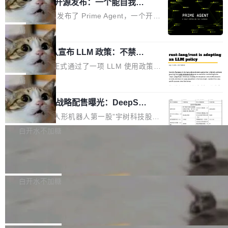
（OHDD：OpenHarmony Hardware Develope
Prime Agent 开源发布：一个能自我改
障无法工作。Pages、Copilot code review、C
进的编程 Agent，ARC-AGI 3 超越人类
r Day）将在杭州启航。活动面向智能硬件产业
opilot coding agent 全部受影响。从检测到完全
Prime Intellect 发布了 Prime Agent，一个开源
专家基线
链企业和开发者，邀请行业专家与资深技术顾
恢复，大约 12 小时。 这是 2026 年 8 月的第六
的编程 Agent Harness，核心设计围绕两个抽
局
问，围绕开源鸿蒙技术能力、设备适配、芯片适
起事故，其中四起与 AI/Copilot 服务相关。 Git
象：Recursive Language Model（RLM）和 C
配、功耗与稳定性调优、兼容性测评及统一互联
Hub 员工 kdaigle 在 HN 讨论中贴出了一组数
Rust 项目团队宣布 LLM 政策：不禁
ontinual Harness。在 ARC-AGI 3 基准测试
等内容展开系统讲解和实战交流，帮助企业进一
止，但你要承认哪些代码不是你写的
据：2025 年全年 10 亿次 commit。现在，每周
上，Prime Agent + Opus 5 的组合达到了 95.
Rust 语言项目正式通过了一项 LLM 使用政策，
步了解开源鸿蒙在智能...
2.75 亿次，全年预计 140 亿次。GitHub...
5% RHAE Best@1，超过了 ARC 报告的人类专
覆盖 rust-lang/rust 单一仓库的代码贡献。这不
局
家基线 95.4%。 不是又一个 coding agent 包装
是项目级别的官方立场，目前由五个团队采纳，
器 Prime Agent 的架构和市面上大多数 coding
宇树科技 IPO 战略配售曝光：DeepSe
但它可能是主流开源项目中关于 AI 辅助贡献最
ek 获配 93.3 万股，锁定 36 个月
agent 有本质区别。大多数 agent harness 的设
细致的一份规则。 政策的核心只有一句话：LLM
8月6日晚间，“人形机器人第一股”宇树科技股份
计是基于早期模型的能力—...
可以用来分析、提炼、审阅、建议，但不能用来
有限公司披露IPO发行价格及战略配售结果，杭
白开水不加糖
创作。 具体来说，LLM 生成的代码可以提交，
州深度求索人工智能基础技术研究有限公司（De
但必须满足五个条件：预先安排、非关键、高质
Docker 29.7.2 发布
epSeek）获配93.3399万股，按150.8元/股发行
量、充分测试、充分审查，并且必须披露。LLM
价格计算，认购金额约1.41亿元，股份锁定期为
Docker 29.7.2 现已发布，具体更新内容如下：
不得生成涉及安全性的关键变更，除非作者本身
36个月。 公告显示，本次宇树科技战略配售对
Bug fixes and enhancements 修复多次传递同
白开水不加糖
就是领域专家。即使如此，政策也"强烈不建
象主要包括长期投资机构、与公司业务具有战略
一环境变量时，docker service create和docker
议"这么做。 对于不披露的情况，审核者可以直
Apache Fluss 毕业成为顶级项目
合作关系或长期合作愿景的大型企业、科创板保
service update会发生 panic 的问题。docker/cl
接关闭 PR，无需解释。 政策作者 Jynn Ne...
荐人跟投子公司，以及公司高级管理人员和核心
i#7145 修复了 Docker Engine 29.7.0 中引入的
今年 7 月，Apache Fluss 的毕业提案在 Apach
员工参与设立的专项资产管理计划。其中，Dee