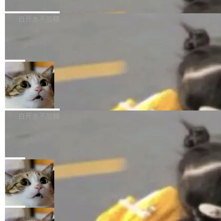
境、兼容场景、一键直出”。 Hy ASR 3.0 previe
问、下溢和溢出。（DiD） 修复了加载和解析内
演讲者分享了一个有趣的实践：面对 PG 18 已
w 不要求标准普通话，方言识别覆盖粤语、吴语
容提供的字体时出现的几个问题 为避免音频加
发布的 Release Notes，他利用 AI 工具（如 Co
白开水不加糖
等 10 大方言片区和 20 余个二级小片区。在开
载、处理和播放过程中可能出现的一系列错误，
pilot）对数千条 commit 日志进行自动分析，先
源评测集中，Hy ASR 3.0 preview 在多语种的
慕尼黑市政府为全职开源项目维护者提
对音频采样频率设定了下限 采样率低于 8kHz
让模型总结出三十余条潜在特性，再逐条要求生
WER（...
供资助
（通常被认为是 "telephone"/"walkie-talkie" 音
成详细解释和代码校验，最终筛选出对用户体感
"在过去大约 10 年的大部分时间里，libexpat 的
质的最低采样率）的音频格式将被拒绝 修复了 C
最强的若干项。对于尚未正式发版的 PG 19，则
维护工作一直与我的日常工作、家务、社交生活
局
SS 圆角虚线样式中可能存在的问题 如果表单中
通过拉取过去一年内（从 PG 18 Beta1 时间点
和休闲娱乐竞争时间。" 这是 libexpat 维护者 S
的图像元素不在同一个子树中，则它们将不再关
Firefox 153.0.3 发布
至今）的所有 commit，同样交由 AI 分析提炼。
ebastian Pipping 写在博客里的话。8 月 4 日，
联 加...
经过人工复核，准确度令人满意。这一方法也为
他宣布了一个新消息：从 2026 年 8 月 1 日起，
Firefox 153.0.3 现已发布，具体更新内容如
社区爱好者提供了高效跟踪新版本的思路。
他可以全职维护 libexpat 了，最长 6 个月。发
下： New Smart Window 包含多项增强功能：
白开水不加糖
工资的是慕尼黑市政府。 libexpat 是一个 C99
<ul> <li>现在建议列表会显示更多结果，方便用
编写的流式 XML 解析器，MIT 许可证。和 libx
Cloudflare Computer 开源：你的 Age
户查找历史记录和切换到已打开的标签页。（<a
nt 需要一台电脑，而不是一个容器
ml2 一样，它是世界上使用最广泛的 XML 解析
href="https://bugzilla.mozilla.org/show_bug.c
Cloudflare 开源了名为 @cloudflare/computer
库之一。你的操作系统、浏览器、无数的基础设
gi?id=2019042">Bug&nbsp;2019042</a>）</l
的 npm 包。项目的核心论点是：容器不适合 Ag
局
施软件，很可能都在用它。而过去十年，维护它
i> <li>现在，助手可以直接使用 Exa 的网络搜索
ent 计算。真正适合的，是 Isolate。 Cloudflare
的人一直在用业余...
结果回答问题，而无需将问题转交给搜索引擎。
OpenAI 公开邮件和聊天记录回应苹果
工程师在这件事上没什么可谦虚的——他们用 W
诉讼，称“Apple is getting this wron
（<a href="https://bugzilla.mozilla.org/show_
orkers 跑了十年 Isolate。用 CEO Matthew Pri
上个月，苹果一纸诉状把 OpenAI 告上法庭，指
g”
bug.cgi?id=204...
nce 的话说：「我们一生都在用 Isolate 运行代
控其挖角苹果前员工并窃取商业秘密。苹果的诉
局