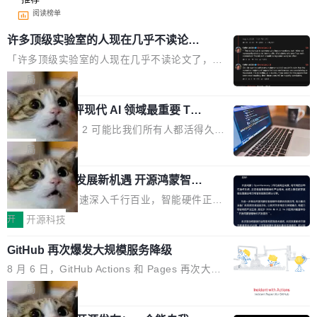
阅读榜单
许多顶级实验室的人现在几乎不读论文
了
「许多顶级实验室的人现在几乎不读论文了，而
且他们认为 ICLR/ICML/NeurIPS 充斥着大量过
局
度宣传和欺诈。」 OpenAI 研究员 Keller Jorda
xAI 前工程师评现代 AI 领域最重要 Top
n 这条推文引发了广泛讨论。他不是在说风凉
3 开源项目
话，他是说出了一个圈内人尽皆知但很少公开捅
Flash Attention 2 可能比我们所有人都活得久。
破的事实。 Jordan 随后补充了一句软化声明：
这句话不是来自某个技术博客，而是出自 Hieu
局
「我不认为这些会议上大部分论文都在过度宣传
Pham 的一条推文。Hieu Pham 是谁？他是 xAI
或造假。问题是，作为读者，如果你筛选出那些
共商智能硬件发展新机遇 开源鸿蒙智能
的早期工程师之一，在 Grok 训练基础设施团队
硬件开发者日杭州站即将举行
看起来最令人兴奋的论文，那它们大部分都是过
工作过。近日他在 X 上发了一条帖子，列出了他
随着万物智联加速深入千行百业，智能硬件正从
度宣传的。」 这才是真正的痛点。不是所有论文
认为现代 AI 领域最重要的三个开源项目。 第一
单点设备迈向智能化、网联化、协同化发展。作
开
开源科技
都有问题，是最吸引眼球的那批论文最有问题。
个名字毫无悬念：Flash Attention 2。 Hieu 的
为面向全场景、跨终端的分布式操作系统，开源
他引用的帖子来自 Mathew Shen，一位 ICLR 2
理由很具体。FA 系列不需要解释，但 FA2 是他
GitHub 再次爆发大规模服务降级
鸿蒙通过统一技术底座和分布式能力，为不同类
026 的读者：「看了篇 ...
认为最重要的一个——复杂度恰到好处，刚好能
型智能设备的开发、连接与互联提供关键支撑，
8 月 6 日，GitHub Actions 和 Pages 再次大规
驱动你去学 CuTe，但还没被那些"邪恶的" Hopp
也为产业链企业探索产品创新与商业增长打开新
模服务降级，Actions 完全不可用超过 5 小时，
局
er++ 优化所淹没，足够容易修改和适配。 更关
的空间。 8月14日，开源鸿蒙智能硬件开发者日
webhook 停发，连自托管 runner 也因调度层故
键的是 FA2 的持久性...