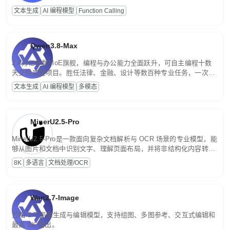
高并发、轻量化任务，适合日常对话、内容创作、基础 RAG、批量
文本生成
AI 编程模型
Function Calling
文案处理等普惠刚需场景。
Qwen3.8-Max
2.4万亿参数MoE旗舰，编程与办公能力全面跃升，可自主编程十数
天交付完整项目。胜任法律、金融、设计等数百种专业任务，一次对
话端到端交付生产级成果。原生视觉理解贯穿规划、执行与验证全流
文本生成
AI 编程模型
多模态
程，支持超长文档与长视频的深度语义解析。长程任务中自主规划与
闭环迭代，持续进化。
MinerU2.5-Pro
MinerU2.5-Pro是一款面向复杂文档解析与 OCR 场景的专业模型，能
够从图片和文档中识别文字、理解页面布局，并将非结构化内容转换
为便于存储、检索和二次处理的结构化结果。
8K
多语言
文档处理/OCR
Wan2.7-Image
万相 2.7 图像生成与编辑模型，支持组图、多图参考、交互式编辑和
最高 2K 输出。