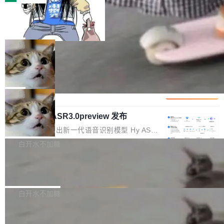
装完即用。 开源地址：Gitee · GitCode · GitHu
体。企业级代码仓库通常包含数十万乃至数百万
b 安装 支持 Java 8+（8~26）、macOS / Linu
一条“删库”命令跑 17 小时，算法工程
个文件，其规模远超单次模型调用可承载的上下
师删光 89TB 数据只为干私活
x / Windows / Harmony PC。 # macOS / Linu
文窗口。随着项目规模的持续扩张与代码历史的
最高人民检察院8月4日公布了一起案件：北京一
x / Harmony PC curl -fsSL https://solon.noea
不断累积，代码仓中的模块关系、接口契约、业
名90后算法工程师王某，为了给自己接的私活腾
局
r.org/solon...
务逻辑等关键信息往往分散于数十乃至数百个文
服务器空间，删光了公司AI游戏部门的全部核心
件之中，形成高度复杂的知识关联网络。传统的
Cloudflare 分享推理优化实践：KV ca
数据。 王某2024年1月入职东城区某科技公司AI
che 量化 + 权重压缩，吞吐量提升 4
代码检索手段（如关键词匹配、目录遍历）仅能
短剧部门，有互联网大厂背景。在公司内部架构
Kimi 和 GLM 是当前最强的大模型系列之一，但
1%，成本降 30%
在语法层面完成文本定位，难以触及代码的语义
调整期间，部门三次通知全员将数据从A集群迁
它们有一个共同的问题：太吃显存了。月之暗面
局
内涵与结构关联，导致开发者使用代码智能体在
移到B集群，王某都回复了"收到"。 他没有迁移
的 Kimi K 系列和智谱的 GLM 都是长上下文、M
理解大规模代码仓时面临显著"代码仓理解"瓶
数据。2024年9月3日下午4点，他使用此前登录
腾讯混元 Hy ASR3.0preview 发布
oE 架构的大模型，好用到让人上瘾，但 GPU 显
颈。 代码仓深度理解服务（以下简称" CodeBas
的账号密码进入A集群，输入了一条被程序员圈
存永远不够用。 Cloudflare 的 Workers AI 团队
腾讯混元正式推出新一代语音识别模型 Hy ASR
e深度理解服务"）是华为云码道（CodeA...
称为"删库跑路"的命令——最高管理员权限、无
一直在跑这些模型的推理。他们在官方博客上发
3.0preview。基于最新一代大语言模型 Hy3 的
白开水不加糖
需确认、强制递归删除。17个小时后，运维人员
了一篇技术文章，详细拆解了三种让大模型在 G
语言理解能力，以及融合了高精度语音识别与深
发现异常并中止进程时，89TB数据已经没了。
PU 上跑得更省、更快的技术手段——KV cache
Pale Moon 34.3.2 发布，苍月浏览器
度语义理解能力，实现了语音识别能力的全面升
删掉的是AI游戏部门的全部开发文件，包括公司
量化、模型权重压缩、以及共享 KV cache 的完
级。 根据介绍，Hy ASR3.0preview 目标在于：
Pale Moon 34.3.2 现已发布，这是一个安全更
自研的多个文生3D和...
整性保护。效果是：吞吐量提升 41%，每 token
让语音识别不再只是听清，而是真正听懂。通过
新和少量网页兼容性修复版本。 Changes/fixe
白开水不加糖
成本降低 30%，精度不变。 FP8 省的不仅是显
先理解你的语境和意图，再把准确的文字直接给
s： 实现了URL.Parse()便捷功能 对浏览器内部
存 KV cache 是推理时最吃显...
到你。从“逐字转写、单点优化”演进为“理解语
PostgreSQL 18/19 新特性深度解读
函数添加了多项边界检查，以避免潜在的越界访