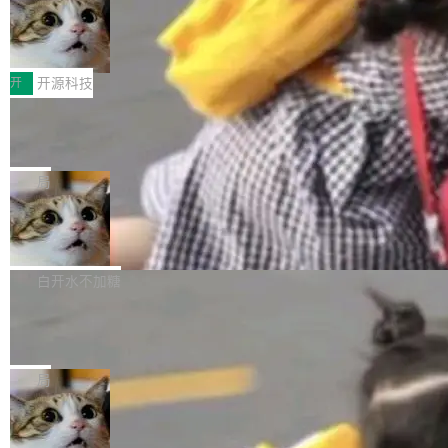
码，而 AI Agent 不需要容器，它们需要的是 Iso
状把 OpenAI 描述成一个系统性地从前东家挖
late。」 容器为什么不合适 容器的问题在于启动
HUAWEI MatePad Edge上架WorkBu
人、套取机密信息的对手。 OpenAI 没发律师
ddy鸿蒙PC版，说话就能干活的AI办公
和销毁都太重了。一个 Agent 要执行的任务可能
函，也没选择庭外沉默。它在官网贴了一篇博
全能AI工作台WorkBuddy鸿蒙PC版上架HUAWE
搭子
只需要几毫秒的 CPU 时间，但容器从冷启动到
文，标题只有六个字：Apple is getting this wro
I MatePad Edge应用市场，直接下载即可使
开
开源科技
就绪要花数秒。如果未来有十...
ng。 然后，它把邮件往来和 iMessage 聊天记
用，与鸿蒙电脑上的体验一致。值得一提的是，
录全贴了出来。 他发错人了 苹果外部律师 Gabr
FFmpeg 9.0 发布：代号“Lei”，以此纪
这是目前市面上唯一支持平板接入WorkBuddy P
念中国开发者雷霄骅
iel Gross 来自 Weil 律所，2 月 23 日下午 5:53
C版的产品，搭载“人机双写”重磅功能——你写
全球知名开源多媒体框架 FFmpeg 今天正式发
给 OpenAI 总法律顾问 Che Chang 发了封邮
你的，AI写AI的，同屏协作互不干扰。一句话让
布了 9.0 版本。这个版本除了带来新一代音视频
局
件，附了一封长信，要求 OpenAI 配合调查前苹
AI帮你干活，现在开启全新体验！ 温馨提示：
处理能力和硬件加速支持之外，还有一个特殊之
果员工带走机密信...
体验WorkBuddy鸿蒙PC版前，请将 HUAWEI M
亚马逊成本失控：AI 写代码烧掉 1215
处：FFmpeg 9.0 的代号是“Lei”。 这个名字，
万元，超预算 860%
atePad Edge 升级至 HarmonyOS 6.1.0.135S
来自中国开发者雷霄骅（Lei Xiaohua）。 对于
外媒近日曝光了亚马逊的多份内部报告显示，AI
P9 patch03及以上版本。 *升级路径：设置 > 搜
很多中国音视频开发者而言，这个名字并不陌
导致公司在多个项目上超支。《金融时报》报道
白开水不加糖
索“软件更新” > 检查更新，即可搜索新版本，下
生。十年前，他通过大量中文技术文章、源码分
称，仅一个项目的成本超支就高达 180 万美元
载安装完成升级即可。 没有...
析和开源示例，让一代开发者第一次真正理解 F
Hugging Face CEO 发声：中国正在开
（约合人民币 1215 万元）。 具体来说，一名工
源模型上碾压我们
Fmpeg，也成为很多人进入音视频开发领域的
程师借助 Anthropic 旗下 Claude Sonnet 模型
"他们正在开源模型上碾压我们。" Hugging Fac
“启蒙老师”。 而今年，恰好是雷霄骅离世十周
编写程序，目标是完成电商平台作者信息与商品
e CEO Clément Delangue 在 CNBC 的采访里
局
年。FFmpeg 社区最终选择用一个大版本的名
列表的数据匹配 —— 一项常规的数据处理任
没有拐弯抹角。他说中国正在赢得 AI 竞赛，而
字，留下了这份纪念。 雷霄骅曾是中国传媒大学
务，最终却产生了 180 万美元的账单，实际支出
当 AI agent 把源码变成了最好的扩展系
且按目前的速度，中国 AI 工具预计在今年底或
数字电视技术方向的博士生，长期从事视频、音
统，开发者工具必须开源
超出原定预算 860%。 更令人意外的是，该项目