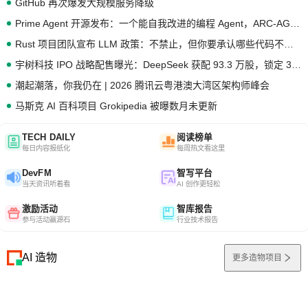
GitHub 再次爆发大规模服务降级
Prime Agent 开源发布：一个能自我改进的编程 Agent，ARC-AGI 3 超越人类专家基线
Rust 项目团队宣布 LLM 政策：不禁止，但你要承认哪些代码不是你写的
宇树科技 IPO 战略配售曝光：DeepSeek 获配 93.3 万股，锁定 36 个月
潮起潮落，你我仍在 | 2026 腾讯云粤港澳大湾区架构师峰会
马斯克 AI 百科项目 Grokipedia 被曝数月未更新
TECH DAILY
阅读榜单
每日内容报纸化
每周热文看这里
DevFM
智写平台
当天资讯听着看
AI 创作更轻松
激励活动
智库报告
参与活动赢源石
行业技术报告
AI 造物
更多造物项目