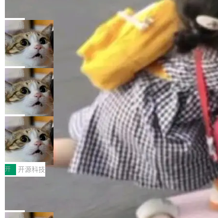
的帖子在 Reddit 火了
式”为主题，直面AI从实验室走向规模化产业落地
有一种东西，一旦用过就回不去了。Alex Fedos
的核心质量命题。会上，《2026智能研发生产力
eev 管它叫"软件设计的基石"。 他说的东西不新
局
工具选型手册》发布，Testin云测的Testin XAge
鲜——代数数据类型（ADT），尤其是和类型
nt智能测试系统入选AI测试领域代表产品。对CI
Cloudflare 开源内部企业 AI 平台 Clou
（sum type）。但他说清楚了一件事：这不是类
dflare OS
O而言，这提示了一个转变：AI测试正在从效率
型系统的学术体操，是日常编码的思维方式。 文
Cloudflare 发布了一个开源项目 Cloudflare O
工具升级为企业的质量基础设施。 CIO面对的新
章从一个简单的例子切入。一个网站的深色主题
S。如果你只看官方博客，你会觉得这是又一
局
现实 过去两年，CIO们的焦虑清单上多了两项：
设置，如果用布尔值 + 可空字段来表示——bool
个"AI 知识库 + 聊天机器人"——每个大厂都在
一是如何让大模型和智能体应用安全地从PoC走
ean 表示是否可切换，nullable 的默认模式、浅
Deno 团队开源 Celld，可自托管的分
做，没什么新鲜的。 但 Kenton Varda 在 Twitte
向生产，二是如何让测试团队跟得上AI应用...
布式 Durable Objects
色方案、深色方案——会产生大量无意义的组
r 上把事情说清楚了： 今天我们发布了 Cloudfla
Ryan Dahl 领导的 Deno 团队推出了最新开源项
合。方案缺了、配置冲突了、全 null 了。要知道
re OS，一个带连接器的聊天机器人，跟其他所
目 Celld，一个能在自己机器上运行 Cloudflare
局
哪些组合有效，作者说，你得靠"文档、校验、或
有科技公司做的一样。只不过，实际上它不一
Workers 和 Durable Objects 的守护进程。 设
者部落知识"。 换个写法。Rust 的 enum，两个
鲁大师7月新机性能/流畅/AI榜：vivo夺
样。这是 Sandstorm.io 的重制版，我十年前的
计思路很直接：每个对象是一个独立的 SQLite
变体：Switchable...
性能、流畅双第一，三星Galaxy Z系列
那个创业公司。不同的是，这次它构建在 Cloudf
数据库，按名称寻址，复制到你自己的 S3 兼容
2026年7月的手机市场，由于存储等硬件成本暴
新折叠缺席
lare Workers 上——我花了九年时间搭建的平台
存储库里。节点之间只通过这个存储库协调——
增，手机厂商的日子也不好过啊，新机速度明显
开
开源科技
——并且深度集成了 AI。这基本上是我十年秘密
没有控制平面，没有共识协议。每个对象自带一
放缓，因此硝烟味淡了许多。新机参数规格除开
计划的顶峰。 十年前，Ken...
Zed 推出 DeltaDB，一个记录 commit
个小型数据库，应用天然按分片构建，单个数据
高价的三星折叠（三星Galaxy Z Fold8 Ultra / Z
之间所有操作的版本控制系统
库的竞争和爆炸半径问题在设计层面就被消除
Fold8 / Z Flip8）外，其余要么是中低端机器，
Zed 编辑器团队发布了新项目——DeltaDB，一
了。 闲置的 cell 会休眠到几乎不占资源。当 cel
例如iQOO Z11i、REDMI Note 17、REDMI No
个在 git commit 之间记录每一次编辑操作的版
局