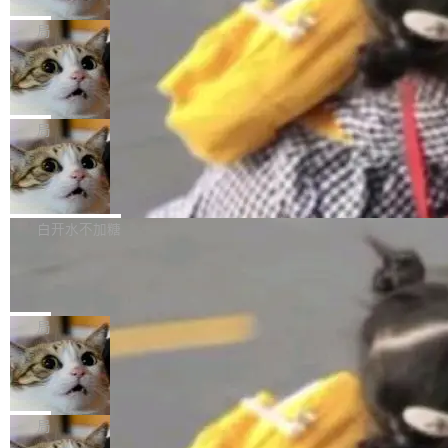
2027 年就能追上美国前沿实验室的水平。 Dela
五年前，David Crawshaw 问过很多软件工程师
频技...
最终并未成功落地，而高额算力消耗持续运行长
ngue 把原因归结为一件事：开放协作。中国的
一个问题：你写过什么给自己用的程序？答案几
局
达 5 个月，公司直到财务对账时才察觉异常。这
AI 开发者在一个共享和协作的生态里加速迭代，
乎都是没有。工程师们整天用别人写的程序写程
意味着一个无人看管的 AI 程序，在近半年时间
而美国模型厂商在"闭门造车"。他的原话是 "buil
DeepSeek Harness 宣布内测邀请，全
序给别人用。偶尔有人自己写个博客系统、智能
里日夜不停地"烧钱"。 复盘显示，...
网最大规模开源 Agent 路演现场诞生
ding in silos"——各自为战，互不通气。 这个判
家居控制、家庭实验室，都算稀奇事。 Crawsh
一条内测招募帖，发出去的时候大概没人想到它
断从他嘴里说出来分量不同。Hugging Face 是
aw 是 Shelley 的作者，一个开源 AI coding age
会变成一场开源 Agent 生态的路演。 8月1日，
局
全球最大的开源 AI 平台，上面跑着上百万个模
nt。他最近在博客上写了一篇文章，核心论点很
DeepSeek Harness 团队负责人崔添翼（tiany
型。谁在开源赛道上领先，...
简单：开发者工具必须开源。 理由不是传统的自
商汤 SenseNova U1.5-Lite-Preview
i）在 X 上发帖： 「如果你是 Agent Harness 相
开源
由软件情怀，而是一个跟 AI agent 直接相关的
关开源项目的开发者，希望参加 DeepSeek Har
商汤科技宣布面向社区开源轻量级统一多模态模
技术判断。 两行 prompt 就能个性化任何软件 C
ness 的内测，可以回复或私信联系我。请附上
型的预览版本 SenseNova U1.5-Lite-Preview。
白开水不加糖
rawshaw 给出了两个 prompt。 第一个： "下载
GitHub id 以及开源代表作。」 DeepSeek 曾在
公告称，SenseNova U1.5-Lite-Preview并非简
某个软件的源码，在本地构建。修改 agent ...
官方招聘信息中写过一条简洁有力的公式：Mod
Ubuntu 将核心系统包从 deb 转成了 s
单的模型规模升级，而是基于 SenseNova U1
nap
el + Harness = Agent。模型负责理解和推理，
的一次系统性迭代，不仅在同一架构中贯通视觉
Ubuntu 正在把又一个核心系统包从 deb 转为 s
Harness 负责把能力落到真实环境中——调用工
理解、推理、生成与编辑，还仅以 8B-MoT 的轻
nap。这次是 hwctl——一个用来检查 Ubuntu
局
具、读写文件、管理上下文、处理错误、完成闭
量大小，将能力推进到4K、更精细的真实质感、
硬件认证状态的命令行工具。 Canonical 工程师
环。崔添翼招人的标...
更复杂的视觉控制和可持续迭代编辑。 相比 U
Dario Amodei 担心新人来 Anthropic
Alan Griffiths 在邮件列表中说得很直白：「hwc
只为金钱，不为使命
1，U1.5-Lite-Preview 在以下方向上带来了显著
tl 是一个 Ubuntu 专有的包，它和它的依赖项都
顶级 AI 研究员在两家公司之间来回跳，中间只
提升： 原生支持4K图像生成； 更精细的局部纹
是 Ubuntu 专有的，不会用在其他发行版上。」
隔了几天。 Lilian Weng 上周刚宣布因健康原因
局
理、细节与真实世界质感； 更准确的中英文文字
所以 deb 版本的受众实际上为零。既然只有 Ub
离开 Thinking Machines Lab，说自己作为联合