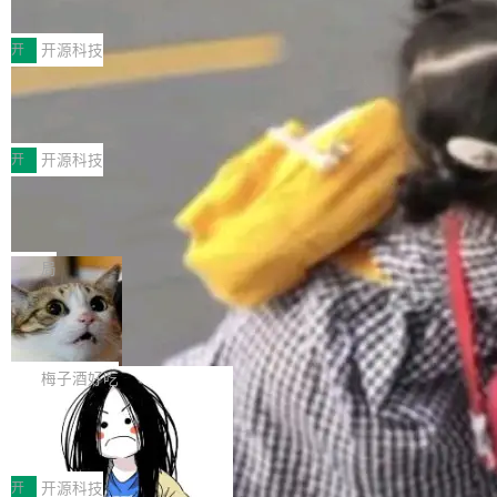
典型案例
计算节点间多种内存类型的高性能通信。 UCL-
近日，工信部科技司公示《2025人工智能应用典
MPComm将作为一种传输引擎接入Mooncake T
型案例入选名单》，深信服“面向企业研发场景的
开
开源科技
ENT，实现零拷贝传输性能提升30%、非零拷贝
开源 AI 编程平台 CoStrict 应用”凭借卓越的技术
传输性能最高提升5倍。UCL-MPComm底层基
深信服AI算力网关入选工信部人工智能
创新与落地成效成功入选。 全链路私有化部署，
应用典型案例！
于自研UCL-Engine通信引擎，后续腾讯网平将
助力企业AI研发安全落地 当前，越来越多企业已
前不久，工业和信息化部正式发布《2025年人工
持续开源更多基于UCL-Engine的高性能通信组
经开始引入 AI Coding 工具，通过调用公有云模
智能应用典型案例名单》，集中展示人工智能在
开
开源科技
件。 腾讯网平团队在UCL-MPComm中实现了一
型或企业内部部署模型提升研发效率。但随着 AI
各领域的应用成果，覆盖技术底座、行业赋能、
个独立于业务线程的全局通信引擎（Engine），
Jeff Dean 离开 Google：一个时代的结
Coding 从个人辅助工具逐步走向团队级、组织
产品应用、支撑保障、专题等五大方向。深信服
并实...
束，一个实验室的开始
级应用，企业在规模化落地过程中，对安全性、
AI算力网关（AI创新平台）成功入选！ 随着各行
Google 员工编号 20。MapReduce 作者之一。
可控性和代码质量提出了更高要求。 首先是数据
各业的Agent走向规模化建设，算力构成形态逐
Bigtable 作者之一。TensorFlow 的作者之一。
局
安全与合规要求。对于大多数普通研发场景，公
渐丰富，用户关注的重点也在发生变化：不只是
Gemini 的架构师。Google 首席科学家。 Jeff D
有云模型能够满足快速试用和效率提升的需求。
🔥 SolonCode v2026.8.4 发布：界面
让AI用起来，还要进一步看清混合算力时代下，
ean 在 Google 工作了 27 年后，宣布离职。 他
但对于金融、能源、医疗等对数据安全要求较...
字体可调、22 种语言、记忆搜索增强
Token花在哪里、算力是否被充分利用，以及持
不是一个人走。一同离开的还有 Sanjay Ghema
打开终端就能上岗的全中文编码智能体，这一轮
续增长的AI成本该如何优化。 深信服AI算力网关
wat（Google 员工编号 23，Jeff Dean 二十多
把「看得清、用母语、记得住」三件事一次补
梅子酒好吃
正是围绕这些实际问题，从Token治理和成本治
年的编程搭档，MapReduce 和 Bigtable 的共同
齐。 SolonCode 是什么 SolonCode 是杭州无
理两个方面，让用户的每一份算力都看得清、管
作者）、Quoc Le（Google 大脑核心成员，Se
让“代码语义理解”深度释放AI Coding
耳科技研发的企业级终端编码智能体——一位全
得住、用得稳、省得下、更安全！ 一、从现在开
价值潜能：华为云码道（CodeArts）
q2Seq 和 DocAI 的共同发明人）以及 Oriol Vin
中文驱动的数字员工，自主理解需求、规划步
一、代码仓深度理解技术的作用与价值 在软件工
始，Token使用一目...
代码仓技术解析
yals（Gemini 联合负责人，AlphaSta...
骤、编写代码。不挑模型、不挑平台，curl 一行
程实践中，代码仓是企业核心知识资产的主要载
开
开源科技