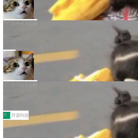
生成与复杂版式组织； 更稳定的图...
untu 用户在用，那用 snap 打包就没什么可纠结
FFmpeg 9.0 发布
创始人的角色「太累了」。几天后，The Inform
的。 从 deb 到 snap 的迁移路径 hwctl 是 rust-
ation 就曝出她将重回 OpenAI，负责递归自我
FFmpeg 9.0 现已发布，包含多项改进。官方更
hwlib 硬件 API 库的一部分，命令行工具负责查
改进方向的研究。她是 Thinking Machines 过
新日志列出的 9.0 版本主要更新内容如下： 扩
白开水不加糖
询 Ubuntu 的硬件认证数据库。...
去一年内第四个离开的联合创始人。 这家由前
展 AMF 色彩转换器 (vf_vpp_amf) 的 HDR 功能
OpenAI CTO Mira Murati 创立的公司，连创始
DeepSeek V4 Flash 单日消耗 8 万亿 t
MP4 muxer 中支持 LCEVC 音轨复用 Playdate
okens 登顶热搜
团队都留不住。 但 Thinking Machines 不是唯
视频编码器和多路复用器 添加 v360_vulkan filt
8 万亿 tokens。一天。一家公司的消耗。 Open
一在人才争夺战中失血的公司。六月，Google
er HE-AAC 960 解码 (DAB+) transpose_cuda
Code 在 X 上发帖：「DeepSeek Flash did 8T
局
连失两员大将：Noam Shazeer 去了 Op...
filter 添加 AMF Frame Rate Converter (vf_frc
tokens on August 1st. 5T of free usage + 3T
_amf) filter SMPTE 2094-50 元数据支持和直
NetBSD 11.0 正式发布
on OpenCode Go.」79.8 万次浏览，连带着 #
通 ProRes RAW VideoToolbox 硬件加速器 AP
DeepSeek一天消耗了8万亿# 上了微博热搜——
NetBSD 11.0 现已正式发布，这是 NetBSD 操
V ...
注意这是 OpenCode 一家的消耗。 OpenCode
作系统的第十八个主要版本。 自 NetBSD 10.1
白开水不加糖
是 Anomaly 出品的 AI 编程工具，套餐 10 美元/
以来的变化 更新亮点： 新增对 RISC-V 处理器
月。用户交了 10 美元，就能用 DeepSeek Flas
2026 ChinaJoy鸿蒙游戏增长臻享会举
架构的支持。NetBSD 11.0 是首个支持 64 位 R
办，鲸鸿动能系统呈现游戏行业解决方
h 随便写代码，按网友说法：「怎么使劲用也用
ISC-V 平台的稳定版本，涵盖一系列基于 StarFi
8月1日，2026 ChinaJoy期间，鸿蒙游戏增长臻
案
不完。」5T 来自免费额度，3T 来自 Go...
ve JH71XX 的设备，例如 VisionFive 2、PINE
享会在上海举办。鸿蒙生态的全场景智慧营销平
开
开源科技
64 STAR64，以及 QEMU。 增强了对 POSIX.1
台鲸鸿动能协同华为游戏中心，面向游戏行业开
-2024 和 C23 编程接口标准的兼容性。 compat
技嘉X3D系列再添新成员 B850 AORU
发者及生态伙伴，系统呈现了平台在游戏领域的
S ELITE X3D主板强化性能体验
_linux(8) 增强了对 Linux 系统调用的支持，包
完整能力版图——从IAP高价值用户的全周期经
面向AMD Ryzen X3D处理器玩家，技嘉X3D系