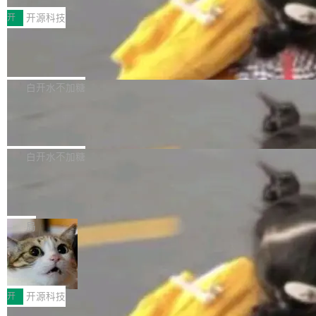
括 epoll（围绕 kqueue 实现）、POSIX 消息队
营、到IAA游戏的“买变一体”正循环、再到联运与
列主板阵容迎来新成员——B850 AORUS ELITE
开
开源科技
列、...
广告协同的全链路经营闭环，以及面向全球市场
X3D。作为面向主流高性能平台打造的全新主板
的出海增长布局。 华为终端云业务商业化销售负
Zadig v5.0 发布：AI 发布专员与 AI 审
产品，B850 AORUS ELITE X3D延续技嘉在X3
查专员上线
责人在开场致辞中表示，游戏开发者的核心诉求
D平台优化上的技术积累，旨在为游戏玩家带来
我们团队这几天最大的卡点不是 AI 写得不够
已不再是“多一个投放渠道”，而是一套能够持续
更稳定、更高效的装机选择。 B850 AORUS ELI
好，是 AI 写得太好了。 好到审查排期从两天的
白开水不加糖
驱动增长的体系。截至目前，搭载HarmonyOS
TE X3D基于AMD AM5平台打造，支持AMD Ry
活儿拖成了五天。PR 一堆起来没人敢合，发布
6的终端设备已突破7000万台，注册开发者数量
zen 9000/8000/7000系列处理器，并针对X3D
Dgraph v25.4.0 发布，具有图形后端的
窗口推了又推。好到合进 main 分支的代码，我
已突破 1100 万。随着鸿蒙生态汇聚越来越多的
原生 GraphQL 数据库
处理器特性进行平台级优化。其搭载X3D鸡血模
们自己都没看完。 这事不是个例。GitLab 调研
Dgraph 是一个水平可扩展的分布式 GraphQL
高质量游戏...
式2.0，可根据不同使用场景释放处理器潜力，
过 1528 名开发者，85% 说 AI 把瓶颈从写代码
数据库，有一个图形后端。作为一个原生的 Gra
白开水不加糖
帮助玩家在游戏与高负载应用中获得更充分的性
转移到了审代码。 写代码有人替你干了。但审代
phQL 数据库，它严格控制数据在磁盘上的排列
能表现。 在核心规格方面，B850 AO...
码、把关发版这两道关，还得靠人肉扛。 V5.0
竹知了：一个零依赖的单文件 HTML，
方式，以优化查询性能和吞吐量，减少集群中的
把儿时竹蝉玩具搬进浏览器
想让 AI 一起盯。
磁盘寻道和网络调用。 Dgraph v25.4.0 现已发
竹知了（zhuzhiliao）是那种小时候路边摊上几
布，具体更新内容包括： feat(zero)：Zero 现
块钱的玩意儿——一根小竹签，一个竹筒，一头
局
支持 --security superflag（token=...;whitelist
系着涂了松香的线。甩起来，竹膜震动，发出“哇
=...），与 Alpha 版本的格式一致，并据此对其
30倍效率升级：解锁医学影像数据要素
——哇”的蝉鸣声。实物越来越难找了，有开发者
价值化的真实路径
管理 HTTP 端点进行授权。 <blockquote> <p>
把它做成了 Web 玩具，放在 zhuzhiliao.imsai.c
完成一例腹部CT影像标注，张医生过去需要约1
<span><strong>警告：</strong>&nbsp;Zero
c 上，并在 GitHub 开源。 玩法很简单：按住屏
20个小时。他必须在数百张连续影像上，一笔一
开
开源科技
的 admin ...
幕画圈，或者直接甩手机。页面会实时显示转速
笔勾画边界，一层一层识别肌肉组织。如今，使