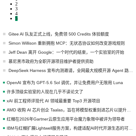
2
3
4
5
Gitee AI 队友正式上线，免费领 500 Credits 体验额度
Simon Willison 重新拥抱 MCP：无状态协议如何改变游戏规则
Jeff Dean 离开 Google：一个时代的结束，一个实验室的开始
慕尼黑市政府为全职开源项目维护者提供资助
DeepSeek Harness 宣布内测邀请，全网最大规模开源 Agent 路演现场诞生
OpenAI 宣布为 GPT-5.6 Sol 调优，并让免费用户无限用 Luna
许多顶级实验室的人现在几乎不读论文了
xAI 前工程师评现代 AI 领域最重要 Top3 开源项目
AMD 收购 AI 芯片创企 Taalas，旨在将模型权重刻进芯片以提升推理性能
红帽在2026年Gartner云原生应用平台魔力象限中被评为领导者
IBM与红帽扩展Lightwell服务方案，构建适配AI时代开源生态的可信基础设施