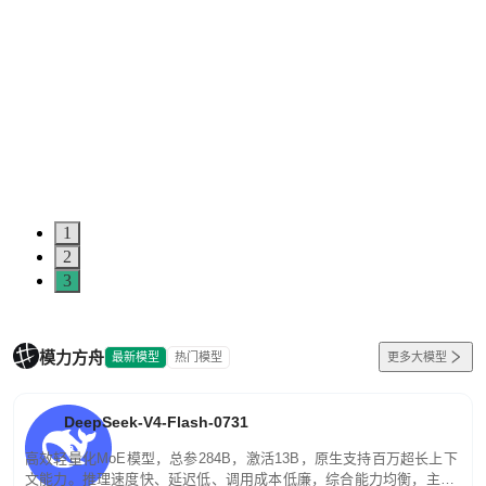
5
0
1
2
3
模力方舟
最新模型
热门模型
更多大模型
DeepSeek-V4-Flash-0731
高效轻量化MoE模型，总参284B，激活13B，原生支持百万超长上下
文能力。推理速度快、延迟低、调用成本低廉，综合能力均衡，主打