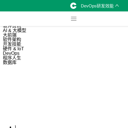
DevOps研发效能
综合
开源资讯
软件资讯
AI & 大模型
大前端
软件架构
开发技能
硬件 & IoT
DevOps
程序人生
数据库
1