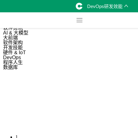
DevOps研发效能
综合
开源资讯
软件资讯
AI & 大模型
大前端
软件架构
开发技能
硬件 & IoT
DevOps
程序人生
数据库
1