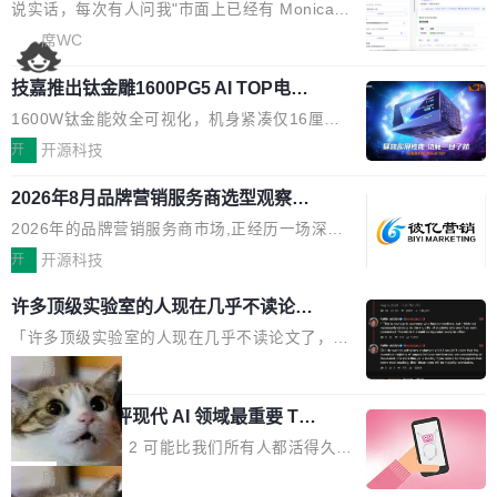
本的各个审批类型的审批单导出 2、优化各个审
artner同期预测,传统搜索引擎访问量年内将下滑
一下。来回切换几次，思路早断了。 今天介绍的
说实话，每次有人问我"市面上已经有 Monica、
核反确认审批的逻辑，使...
25%,AI载体流量占比突破40%;埃森哲2025年中
开源 Chrome 扩展 AI Helper，有一个划词浮动
Sider、Copilot for Chrome 这些 AI 浏览器插件
席WC
国消费者调研则指出,37%的用户在有明确购买需
工具栏功能，能让你在任意网页选中文本就直接
了，你为什么还要再做一个"，我都觉得这个问题
求时倾向于先问AI。几组数据指向一致:GEO已
用 AI，完全不用切换标签页。 划词工具栏是什
技嘉推出钛金雕1600PG5 AI TOP电
问得好。 因为我自己也是从用户变成开发者的。
从营销"加分项"变成品牌在AI时...
源：为发烧级主机与本地AI算力打造旗
么 安装 AI Helper 后，在任意网页选中文本，选
现有产品的天花板 我用过不少 AI 浏览器插件。
1600W钛金能效全可视化，机身紧凑仅16厘米
舰供电方案
区旁边会自动浮现一个工具栏： 工具 功能 典型
刚开始觉得都挺好——选中一段文字，弹出解
继2026台北电脑展首度亮相后，技嘉科技近日正
开
开源科技
场景 AI 搜索 联网搜索相关信息 看到陌生概念，
释；写邮件时帮你润色；看英文网页给你翻译摘
式发布钛金雕1600PG5 AI TOP电源。这款高端
想快速了解背景 解释 让 AI 解释选中文本 读到
要。但用久了你会发现，它们本质上都是同一类
2026年8月品牌营销服务商选型观察：
电源专为发烧级DIY主机与本地AI算力平台打
费解...
从流量思维到品牌资产思维的范式转移
东西：一个带网页上下文的聊天框。 它们能读取
造，整机长度仅16厘米，提供1600W额定功率
2026年的品牌营销服务商市场,正经历一场深刻
页面的文本，然后把文本丢给大模型，再返回一
与80PLUS钛金能效；支持ATX 3.1与PCIe 5.1
的价值重构。全球全案品牌代理机构市场从2025
开
开源科技
段回答。仅此而已。 这当然有用，但总觉得差点
规范，结合服务器级元件、完善供电线材与内置
年的83.1亿美元增长至2026年的86.6亿美元,年
意思。比如我在一个后台管理系统里，需要填50
许多顶级实验室的人现在几乎不读论文
实时LCD监控屏，可充分满足当下高阶PC主机
复合增长率达5.44%,预计2032年将突破120亿美
个表单字段，每个字段还有联动逻辑；比如我
了
的严苛使用需求。 澎湃功率，紧凑机身 钛金雕1
元。数字广告与公共关系相关服务市场更是从20
「许多顶级实验室的人现在几乎不读论文了，而
想...
600PG5 AI TOP具备强悍输出功率，同时实现
25年的8463亿美元扩张至2026年的8763亿美
且他们认为 ICLR/ICML/NeurIPS 充斥着大量过
局
机身尺寸大幅精简。整机长度仅16厘米，属于同
元。数字的背后是一个清晰的事实——品牌对专
度宣传和欺诈。」 OpenAI 研究员 Keller Jorda
功率段机身尺寸十分紧凑的1600W电源产品。小
xAI 前工程师评现代 AI 领域最重要 Top
业化营销服务的需求从未如此迫切。 但市场扩容
n 这条推文引发了广泛讨论。他不是在说风凉
巧机身有效提升市面主流标准A...
3 开源项目
的同时,服务商的竞争逻辑正在改变。2026年Top
话，他是说出了一个圈内人尽皆知但很少公开捅
Flash Attention 2 可能比我们所有人都活得久。
Agency年度合辑的观察指出,“产品”这个离消费
破的事实。 Jordan 随后补充了一句软化声明：
这句话不是来自某个技术博客，而是出自 Hieu
局
者最近的载体,在整个品牌营销层面的权重显著变