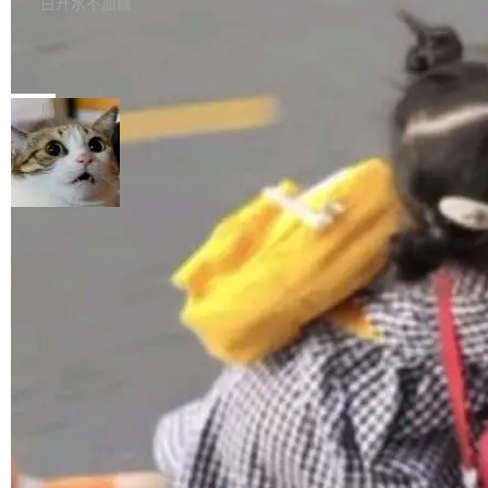
白开水不加糖
rawshaw 给出了两个 prompt。 第一个： "下载
GitHub id 以及开源代表作。」 DeepSeek 曾在
公告称，SenseNova U1.5-Lite-Preview并非简
某个软件的源码，在本地构建。修改 agent ...
官方招聘信息中写过一条简洁有力的公式：Mod
Ubuntu 将核心系统包从 deb 转成了 s
单的模型规模升级，而是基于 SenseNova U1
nap
el + Harness = Agent。模型负责理解和推理，
的一次系统性迭代，不仅在同一架构中贯通视觉
Ubuntu 正在把又一个核心系统包从 deb 转为 s
Harness 负责把能力落到真实环境中——调用工
理解、推理、生成与编辑，还仅以 8B-MoT 的轻
nap。这次是 hwctl——一个用来检查 Ubuntu
局
具、读写文件、管理上下文、处理错误、完成闭
量大小，将能力推进到4K、更精细的真实质感、
硬件认证状态的命令行工具。 Canonical 工程师
环。崔添翼招人的标...
更复杂的视觉控制和可持续迭代编辑。 相比 U
Alan Griffiths 在邮件列表中说得很直白：「hwc
1，U1.5-Lite-Preview 在以下方向上带来了显著
tl 是一个 Ubuntu 专有的包，它和它的依赖项都
加载更多
提升： 原生支持4K图像生成； 更精细的局部纹
是 Ubuntu 专有的，不会用在其他发行版上。」
理、细节与真实世界质感； 更准确的中英文文字
所以 deb 版本的受众实际上为零。既然只有 Ub
生成与复杂版式组织； 更稳定的图...
untu 用户在用，那用 snap 打包就没什么可纠结
的。 从 deb 到 snap 的迁移路径 hwctl 是 rust-
hwlib 硬件 API 库的一部分，命令行工具负责查
询 Ubuntu 的硬件认证数据库。...