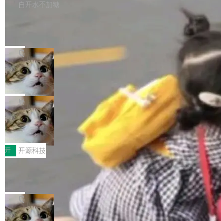
他可以全职维护 libexpat 了，最长 6 个月。发
下： New Smart Window 包含多项增强功能：
白开水不加糖
工资的是慕尼黑市政府。 libexpat 是一个 C99
<ul> <li>现在建议列表会显示更多结果，方便用
编写的流式 XML 解析器，MIT 许可证。和 libx
Cloudflare Computer 开源：你的 Age
户查找历史记录和切换到已打开的标签页。（<a
nt 需要一台电脑，而不是一个容器
ml2 一样，它是世界上使用最广泛的 XML 解析
href="https://bugzilla.mozilla.org/show_bug.c
Cloudflare 开源了名为 @cloudflare/computer
库之一。你的操作系统、浏览器、无数的基础设
gi?id=2019042">Bug&nbsp;2019042</a>）</l
的 npm 包。项目的核心论点是：容器不适合 Ag
局
施软件，很可能都在用它。而过去十年，维护它
i> <li>现在，助手可以直接使用 Exa 的网络搜索
ent 计算。真正适合的，是 Isolate。 Cloudflare
的人一直在用业余...
结果回答问题，而无需将问题转交给搜索引擎。
OpenAI 公开邮件和聊天记录回应苹果
工程师在这件事上没什么可谦虚的——他们用 W
诉讼，称“Apple is getting this wron
（<a href="https://bugzilla.mozilla.org/show_
orkers 跑了十年 Isolate。用 CEO Matthew Pri
上个月，苹果一纸诉状把 OpenAI 告上法庭，指
g”
bug.cgi?id=204...
nce 的话说：「我们一生都在用 Isolate 运行代
控其挖角苹果前员工并窃取商业秘密。苹果的诉
局
码，而 AI Agent 不需要容器，它们需要的是 Iso
状把 OpenAI 描述成一个系统性地从前东家挖
late。」 容器为什么不合适 容器的问题在于启动
HUAWEI MatePad Edge上架WorkBu
人、套取机密信息的对手。 OpenAI 没发律师
ddy鸿蒙PC版，说话就能干活的AI办公
和销毁都太重了。一个 Agent 要执行的任务可能
函，也没选择庭外沉默。它在官网贴了一篇博
全能AI工作台WorkBuddy鸿蒙PC版上架HUAWE
搭子
只需要几毫秒的 CPU 时间，但容器从冷启动到
文，标题只有六个字：Apple is getting this wro
I MatePad Edge应用市场，直接下载即可使
开
开源科技
就绪要花数秒。如果未来有十...
ng。 然后，它把邮件往来和 iMessage 聊天记
用，与鸿蒙电脑上的体验一致。值得一提的是，
录全贴了出来。 他发错人了 苹果外部律师 Gabr
FFmpeg 9.0 发布：代号“Lei”，以此纪
这是目前市面上唯一支持平板接入WorkBuddy P
念中国开发者雷霄骅
iel Gross 来自 Weil 律所，2 月 23 日下午 5:53
C版的产品，搭载“人机双写”重磅功能——你写
全球知名开源多媒体框架 FFmpeg 今天正式发
给 OpenAI 总法律顾问 Che Chang 发了封邮
你的，AI写AI的，同屏协作互不干扰。一句话让
布了 9.0 版本。这个版本除了带来新一代音视频
局
件，附了一封长信，要求 OpenAI 配合调查前苹
AI帮你干活，现在开启全新体验！ 温馨提示：
处理能力和硬件加速支持之外，还有一个特殊之
果员工带走机密信...
体验WorkBuddy鸿蒙PC版前，请将 HUAWEI M
亚马逊成本失控：AI 写代码烧掉 1215