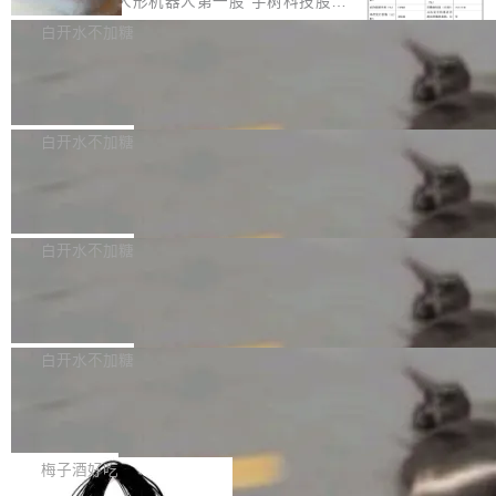
8月6日晚间，“人形机器人第一股”宇树科技股份
计是基于早期模型的能力—...
可以用来分析、提炼、审阅、建议，但不能用来
有限公司披露IPO发行价格及战略配售结果，杭
白开水不加糖
创作。 具体来说，LLM 生成的代码可以提交，
州深度求索人工智能基础技术研究有限公司（De
但必须满足五个条件：预先安排、非关键、高质
Docker 29.7.2 发布
epSeek）获配93.3399万股，按150.8元/股发行
量、充分测试、充分审查，并且必须披露。LLM
价格计算，认购金额约1.41亿元，股份锁定期为
Docker 29.7.2 现已发布，具体更新内容如下：
不得生成涉及安全性的关键变更，除非作者本身
36个月。 公告显示，本次宇树科技战略配售对
Bug fixes and enhancements 修复多次传递同
白开水不加糖
就是领域专家。即使如此，政策也"强烈不建
象主要包括长期投资机构、与公司业务具有战略
一环境变量时，docker service create和docker
议"这么做。 对于不披露的情况，审核者可以直
Apache Fluss 毕业成为顶级项目
合作关系或长期合作愿景的大型企业、科创板保
service update会发生 panic 的问题。docker/cl
接关闭 PR，无需解释。 政策作者 Jynn Ne...
荐人跟投子公司，以及公司高级管理人员和核心
i#7145 修复了 Docker Engine 29.7.0 中引入的
今年 7 月，Apache Fluss 的毕业提案在 Apach
员工参与设立的专项资产管理计划。其中，Dee
一个回归问题，该问题导致拉取镜像时会拒绝包
e 孵化器项目管理委员会（IPMC）投票中获得
白开水不加糖
pSeek作为与宇树科技具备战略合作关系的企
含绝对 hardlink 目标的镜像（此类镜像由某些镜
全票通过，随后获 Apache 软件基金会董事会批
业，获配股份数量占本次发行数量的2.31%。 除
马斯克 AI 百科项目 Grokipedia 被曝数
像构建工具生成）。moby/moby#53305 修复了
准。今天，Apache 软件基金会正式宣布 Apach
DeepSeek外，腾讯旗下上海启善投资有限公司
月未更新
Docker Engine 29.7.0 中引入的一个回归问
e Fluss 孵化毕业，成为 Apache 顶级项目（TL
埃隆·马斯克推出的AI百科项目 Grokipedia 被曝
获配9...
题，该问题可能导致在旧版 Linux 内核...
P）！这一里程碑不仅标志着 Fluss 迈入新的发
长期停止内容更新，未能实现其作为“AI版维基百
白开水不加糖
展阶段，也将进一步推动流式存储、实时湖仓与
科”替代品的目标。 据 Lawfare 最新调查，自今
AI 数据基础加速融合，为实时数据基础设施的发
Solon I18n：三种解析器，零样板代码
年4月以来，Grokipedia 页面更新功能基本停
展开启新的篇章。
滞，过去三个月内没有任何条目完成更新，用户
如果你在 Spring Boot 里做过国际化，流程大概
提交的编辑请求也长期处于待处理状态。 Groki
是这样的：配 MessageSource 的 Bean、写 R
梅子酒好吃
pedia 于去年底上线，定位为由人工智能生成内
eloadableResourceBundleMessageSource、