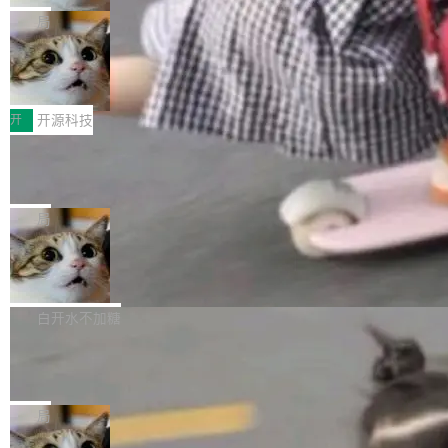
合。方案缺了、配置冲突了、全 null 了。要知道
re OS，一个带连接器的聊天机器人，跟其他所
目 Celld，一个能在自己机器上运行 Cloudflare
局
哪些组合有效，作者说，你得靠"文档、校验、或
有科技公司做的一样。只不过，实际上它不一
Workers 和 Durable Objects 的守护进程。 设
者部落知识"。 换个写法。Rust 的 enum，两个
鲁大师7月新机性能/流畅/AI榜：vivo夺
样。这是 Sandstorm.io 的重制版，我十年前的
计思路很直接：每个对象是一个独立的 SQLite
变体：Switchable...
性能、流畅双第一，三星Galaxy Z系列
那个创业公司。不同的是，这次它构建在 Cloudf
数据库，按名称寻址，复制到你自己的 S3 兼容
2026年7月的手机市场，由于存储等硬件成本暴
新折叠缺席
lare Workers 上——我花了九年时间搭建的平台
存储库里。节点之间只通过这个存储库协调——
增，手机厂商的日子也不好过啊，新机速度明显
开
开源科技
——并且深度集成了 AI。这基本上是我十年秘密
没有控制平面，没有共识协议。每个对象自带一
放缓，因此硝烟味淡了许多。新机参数规格除开
计划的顶峰。 十年前，Ken...
Zed 推出 DeltaDB，一个记录 commit
个小型数据库，应用天然按分片构建，单个数据
高价的三星折叠（三星Galaxy Z Fold8 Ultra / Z
之间所有操作的版本控制系统
库的竞争和爆炸半径问题在设计层面就被消除
Fold8 / Z Flip8）外，其余要么是中低端机器，
Zed 编辑器团队发布了新项目——DeltaDB，一
了。 闲置的 cell 会休眠到几乎不占资源。当 cel
例如iQOO Z11i、REDMI Note 17、REDMI No
个在 git commit 之间记录每一次编辑操作的版
局
l 迁移或唤醒时，新宿主从 S3 恢复 SQLite 数据
te 17 Pro、OPPO K15，要么是vivo X300 E这
本控制系统。目前处于 Early Access 阶段。 De
库继续执行。存储库是持久化的唯一真相...
样的次旗舰。 Galaxy Z Fold8 Ultra / Z Fold8 /
SpaceXAI 单季资本开支达 183 亿美元
ltaDB 的核心思路直接写在 landing page 最显
Z Flip8三款折叠屏新机均在7月22日发布，且全
眼的位置：「Software is made between com
根据风险投资人Tomer Tunguz 博客（VC 分
部搭载骁龙8 Elite Gen5 for Galaxy，它们本该
mits」——软件是在 commit 之间写出来的。git
析）披露的最新分析与第二季度业绩报告，Spac
白开水不加糖
是7月性...
只记录了你提交的最终状态，但真正的工作过程
eXAI在上个季度的总资本支出飙升至183.7亿美
——打字、删改、试错、agent 对话——都在 co
Meta 发布终端编程 Agent“Muse Cod
元。其中，绝大部分资金被直接用于 AI 领域，
e” 和 Muse Spark 1.2 模型
mmit 之间的空隙里丢失了。 DeltaDB 要做的就
金额高达158.3亿美元，这一单项投入已经逼近
Meta 今天发布了两款 AI 产品：Muse Code，
是把这段空隙补上。 回退到任何一次编辑：Delt
微软同期总资本开支的四成。 与亚马逊、Alpha
一个在终端里运行的编程 agent；Muse Spark
局
aDB 捕获 commit 之间的每一次操作，...
bet、微软以及 Meta 等传统科技巨头相比，Spa
1.2，驱动这个 agent 的新模型。一句话概括：