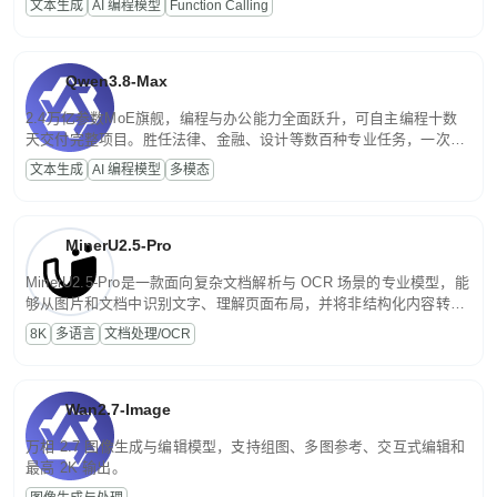
文本生成
AI 编程模型
Function Calling
文案处理等普惠刚需场景。
Qwen3.8-Max
2.4万亿参数MoE旗舰，编程与办公能力全面跃升，可自主编程十数
天交付完整项目。胜任法律、金融、设计等数百种专业任务，一次对
话端到端交付生产级成果。原生视觉理解贯穿规划、执行与验证全流
文本生成
AI 编程模型
多模态
程，支持超长文档与长视频的深度语义解析。长程任务中自主规划与
闭环迭代，持续进化。
MinerU2.5-Pro
MinerU2.5-Pro是一款面向复杂文档解析与 OCR 场景的专业模型，能
够从图片和文档中识别文字、理解页面布局，并将非结构化内容转换
为便于存储、检索和二次处理的结构化结果。
8K
多语言
文档处理/OCR
Wan2.7-Image
万相 2.7 图像生成与编辑模型，支持组图、多图参考、交互式编辑和
最高 2K 输出。