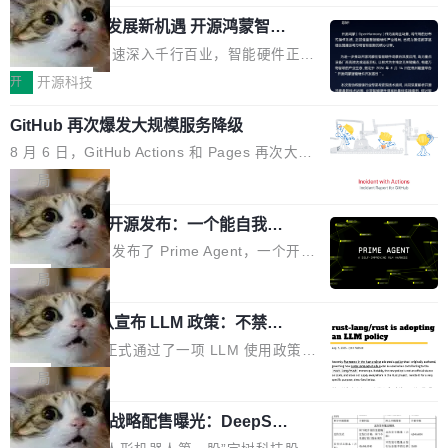
「我不认为这些会议上大部分论文都在过度宣传
Pham 的一条推文。Hieu Pham 是谁？他是 xAI
高了。全域营销服务商的竞争正在从规模转向深
或造假。问题是，作为读者，如果你筛选出那些
共商智能硬件发展新机遇 开源鸿蒙智能
的早期工程师之一，在 Grok 训练基础设施团队
度,案例厚度、全域覆盖、多线协同...
硬件开发者日杭州站即将举行
看起来最令人兴奋的论文，那它们大部分都是过
工作过。近日他在 X 上发了一条帖子，列出了他
随着万物智联加速深入千行百业，智能硬件正从
度宣传的。」 这才是真正的痛点。不是所有论文
认为现代 AI 领域最重要的三个开源项目。 第一
单点设备迈向智能化、网联化、协同化发展。作
开
开源科技
都有问题，是最吸引眼球的那批论文最有问题。
个名字毫无悬念：Flash Attention 2。 Hieu 的
为面向全场景、跨终端的分布式操作系统，开源
他引用的帖子来自 Mathew Shen，一位 ICLR 2
理由很具体。FA 系列不需要解释，但 FA2 是他
GitHub 再次爆发大规模服务降级
鸿蒙通过统一技术底座和分布式能力，为不同类
026 的读者：「看了篇 ...
认为最重要的一个——复杂度恰到好处，刚好能
型智能设备的开发、连接与互联提供关键支撑，
8 月 6 日，GitHub Actions 和 Pages 再次大规
驱动你去学 CuTe，但还没被那些"邪恶的" Hopp
也为产业链企业探索产品创新与商业增长打开新
模服务降级，Actions 完全不可用超过 5 小时，
局
er++ 优化所淹没，足够容易修改和适配。 更关
的空间。 8月14日，开源鸿蒙智能硬件开发者日
webhook 停发，连自托管 runner 也因调度层故
键的是 FA2 的持久性...
（OHDD：OpenHarmony Hardware Develope
Prime Agent 开源发布：一个能自我改
障无法工作。Pages、Copilot code review、C
进的编程 Agent，ARC-AGI 3 超越人类
r Day）将在杭州启航。活动面向智能硬件产业
opilot coding agent 全部受影响。从检测到完全
Prime Intellect 发布了 Prime Agent，一个开源
专家基线
链企业和开发者，邀请行业专家与资深技术顾
恢复，大约 12 小时。 这是 2026 年 8 月的第六
的编程 Agent Harness，核心设计围绕两个抽
局
问，围绕开源鸿蒙技术能力、设备适配、芯片适
起事故，其中四起与 AI/Copilot 服务相关。 Git
象：Recursive Language Model（RLM）和 C
配、功耗与稳定性调优、兼容性测评及统一互联
Hub 员工 kdaigle 在 HN 讨论中贴出了一组数
Rust 项目团队宣布 LLM 政策：不禁
ontinual Harness。在 ARC-AGI 3 基准测试
等内容展开系统讲解和实战交流，帮助企业进一
止，但你要承认哪些代码不是你写的
据：2025 年全年 10 亿次 commit。现在，每周
上，Prime Agent + Opus 5 的组合达到了 95.
Rust 语言项目正式通过了一项 LLM 使用政策，
步了解开源鸿蒙在智能...
2.75 亿次，全年预计 140 亿次。GitHub...
5% RHAE Best@1，超过了 ARC 报告的人类专
覆盖 rust-lang/rust 单一仓库的代码贡献。这不
局
家基线 95.4%。 不是又一个 coding agent 包装
是项目级别的官方立场，目前由五个团队采纳，
器 Prime Agent 的架构和市面上大多数 coding
宇树科技 IPO 战略配售曝光：DeepSe
但它可能是主流开源项目中关于 AI 辅助贡献最
ek 获配 93.3 万股，锁定 36 个月
agent 有本质区别。大多数 agent harness 的设
细致的一份规则。 政策的核心只有一句话：LLM