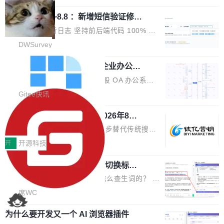
栈从 HPACK、Huffman 到 ALPN 均为自主实
沿技术突破与商业化最新进展。 活动围绕AI学术
时，反复确认了多次。不是 100MB，不是 500
现，在基准测试中与 Un...
调问更新7.26~8.8 ：新增短信验证修
研究与产业落地融合展开多维度研讨。星连资本
MB，是 1 个 G。一个显示天气的应用。 Windo
改，考试能力升级
创始合伙人张鸣晨表示，AI产业化是长期产融结
ws 内置应用臃肿早就是老话题了，但一款天气
DWSurvey 更新日志 坚持前后端代码 100% 开
合过程，早期优质技术项目需持续资本与产业资
应用占用内存就超过 1G 还是过于离谱——问题
源助力企业建设自主可控的问卷调研系统 官网地
DWSurvey
源赋能，助力创新从概念走向落地。现场青年学
出在 WebView2。微软的天气 App 本质上是一
址www.diaowen.net ➔ 源码下载Gitee 仓库 ➔
者、产业专家、投资人围绕AI前沿技术瓶颈、行
个嵌在 Edge WebView 里的网页。它不是一个
勾股 OA v6.0.2 已经发布，企业办公系
本次更新新增短信验证修改已答问卷功能，提升
业固有认知重构等议题展开跨界对话，聚焦行业
统
「应用」，它是一个运行在浏览器引擎里的网
答卷安全性；同时升级考试能力，完善填空题判
勾股 OA v6.0.2 已经发布。 勾股 OA 办公系统
真实痛点与突破方向...
页，外面套了一层 Windows 的壳。 WebView2
分、防切屏等功能体验，并优化多项产品细节，
是一款简单实用的开源的企业办公系统。系统集
Gitee快讯
本身就是个内存大户。它加载了完整的 Edge 渲
提升整体使用体验。 新增功能 01. 新增验证手
成了系统设置、附件管理、人事管理、行政管
染引擎，包括 JavaScript 引擎...
机号后查看、修改已答问卷功能 02. 新增填空题
942亿赛道如何选对伙伴？2026年8月G
理、消息管理、资产管理、企业公告、知识网
EO公司推荐
判分功能 03. 添加协作管理员支持树形结构选择
盘、审批流程设置、办公审批、工作计划、工作
当DeepSeek、豆包等大模型逐步替代传统搜索
体验优化与修复 •页面与体验优化 优化工作台首
汇报、工作日志、日常办公、财务管理、客户管
成为用户获取信息的主要入口,品牌竞争的逻辑变
开
开源科技
页 UI 展示效果，提升页面使用体验。 优化防切
理、合同管理、项目管理、任务管理等功能模
了:不再是争抢关键词排名,而是想办法进入AI脱
屏提醒规则，调整为每次切屏均触发提示，提升
块。系统简约，易于功能扩展，方便二次开发，
任意网页划词 AI 问答：不用切换标签页
口而出的那个答案。"GEO公司推荐"这个搜索词
考试规范性。 优化登录状...
的效率秘诀
可以用来做日常 OA，CRM，ERP，业务管理等
背后,折射的是企业面对新兴服务赛道时的集体困
看英文技术文档的时候，你是怎么查生词的？ 我
系统。 勾股OA6.0.2版本主要是对勾股OA 6第
惑——该信谁、看什么、怎么选。 据易观分析
猜大多数人的流程是：选中单词 → Ctrl+C → 切
席WC
一个大版本发布的部分功能细节优化和bug问题
《中国GEO市场产业图谱》数据,2026年中国GE
到翻译标签页 → Ctrl+V → 看翻译 → 切回原
修复的版本，具体更新日志如下： 1、补全新版
O行业规模预计达942亿元,同比增长169.7%。G
为什么要开发又一个 AI 浏览器插件
文。遇到不懂的代码片段，再切到 ChatGPT 问