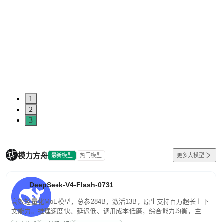
1
2
3
模力方舟
最新模型
热门模型
更多大模型
DeepSeek-V4-Flash-0731
高效轻量化MoE模型，总参284B，激活13B，原生支持百万超长上下
文能力。推理速度快、延迟低、调用成本低廉，综合能力均衡，主打
高并发、轻量化任务，适合日常对话、内容创作、基础 RAG、批量