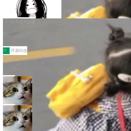
容的百科平台，被马斯克视为传统众包百科网站
Apache Doris 4.1 全面增强 Iceberg：
声明 LocaleResolver、注册 LocaleChangeInt
支持 UPDATE、MERGE INTO 与 Iceb
维基百科的替代方案。Lawfare 调查发现，无论
erceptor…五六步之后才能看到第一行翻译文
Apache Doris 4.1 要补齐的，正是缺失的那一
erg V3
热门页面还是低关注度页面，均未出现近期更
本。 Solon 换了个方式。整个 i18n 模块围绕三
半。在已有查询能力的基础上，Doris 进一步支
白开水不加糖
新，相关问题并非局限于特定领域，而是在不同
个解析器、一个注解、一个工具类展开——没有
持了 UPDATE、DELETE、MERGE INTO 等数
主题和访问量页面中普遍存在。 调查人员最初认
XML、没有拦截器注册、没有样板配置。 资源
Testin XAgent：CIO智能测试落地指南
据修改操作、完整的表结构管理与分区演进，以
为，Grokipedia可能只是限...
文件的约定 把文件放到 resources/i18n/ 下： r
及 rewrite_data_files、expire_snapshots 等日
7月30日，TiD2026质量竞争力大会在北京中关
esources/i18n/messages.properties ...
常维护操作，并完整支持 Iceberg V3 格式。
村国家自主创新示范区会议中心开幕。本届大会
开
开源科技
由中关村智联软件服务业质量创新联盟主办，以
让非法状态不可表示：一篇关于 ADT
“智构可信·质创未来——AI原生时代的质量新范
的帖子在 Reddit 火了
式”为主题，直面AI从实验室走向规模化产业落地
有一种东西，一旦用过就回不去了。Alex Fedos
的核心质量命题。会上，《2026智能研发生产力
eev 管它叫"软件设计的基石"。 他说的东西不新
局
工具选型手册》发布，Testin云测的Testin XAge
鲜——代数数据类型（ADT），尤其是和类型
nt智能测试系统入选AI测试领域代表产品。对CI
Cloudflare 开源内部企业 AI 平台 Clou
（sum type）。但他说清楚了一件事：这不是类
dflare OS
O而言，这提示了一个转变：AI测试正在从效率
型系统的学术体操，是日常编码的思维方式。 文
Cloudflare 发布了一个开源项目 Cloudflare O
工具升级为企业的质量基础设施。 CIO面对的新
章从一个简单的例子切入。一个网站的深色主题
S。如果你只看官方博客，你会觉得这是又一
局
现实 过去两年，CIO们的焦虑清单上多了两项：
设置，如果用布尔值 + 可空字段来表示——bool
个"AI 知识库 + 聊天机器人"——每个大厂都在
一是如何让大模型和智能体应用安全地从PoC走
ean 表示是否可切换，nullable 的默认模式、浅
Deno 团队开源 Celld，可自托管的分
做，没什么新鲜的。 但 Kenton Varda 在 Twitte
向生产，二是如何让测试团队跟得上AI应用...
布式 Durable Objects
色方案、深色方案——会产生大量无意义的组
r 上把事情说清楚了： 今天我们发布了 Cloudfla
Ryan Dahl 领导的 Deno 团队推出了最新开源项