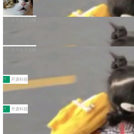
ceXAI的资金消耗速度尤为引人瞩目。然而，支
美团开源 LoHoSearch，用知识图谱校
你可以用 curl -fsSL https://dev.meta.ai/install.
准 AI 能力认知
撑庞大支出的资金来源却呈现出截然不同的面
sh | bash 安装一个能在大项目里自动规划、写
机器出题的前提，是让机器拥有全局视野。整个
貌。数据显示，微软和 Meta 主要依托充沛的经
代码、验证结果的 AI 终端工具。 据介绍，Muse
构建流程可以分为四个环节：建图 → 控制难度
白开水不加糖
营现金流来覆盖资本开支，其资本支出覆盖率分
Code 是 Meta 的编程 agent 产品。它和市场上
→ 质量把关 → 数据概览。
别达到155% 和106%;而SpaceXAI的经营现金
已有的终端编程 agent 在设计理念上有几个明显
腾讯开源 UCL-MPComm 通信库
流仅能覆盖资本开支的12...
的差异点。 异步后台 agent：Muse Code 有一
腾讯网平团队宣布开源了 UCL-MPComm 通信
个主 agent 循环，外加一组后台 agent。这些后
库，并将作为transport接入Mooncake TENT。
白开水不加糖
台 agent...
该通信库针对AI Memory池化场景的数据传输需
CoStrict入选工信部2025人工智能应用
求进行了深度优化，能够实现数据中心内大规模
典型案例
计算节点间多种内存类型的高性能通信。 UCL-
近日，工信部科技司公示《2025人工智能应用典
MPComm将作为一种传输引擎接入Mooncake T
型案例入选名单》，深信服“面向企业研发场景的
开
开源科技
ENT，实现零拷贝传输性能提升30%、非零拷贝
开源 AI 编程平台 CoStrict 应用”凭借卓越的技术
传输性能最高提升5倍。UCL-MPComm底层基
深信服AI算力网关入选工信部人工智能
创新与落地成效成功入选。 全链路私有化部署，
应用典型案例！
于自研UCL-Engine通信引擎，后续腾讯网平将
助力企业AI研发安全落地 当前，越来越多企业已
前不久，工业和信息化部正式发布《2025年人工
持续开源更多基于UCL-Engine的高性能通信组
经开始引入 AI Coding 工具，通过调用公有云模
智能应用典型案例名单》，集中展示人工智能在
开
开源科技
件。 腾讯网平团队在UCL-MPComm中实现了一
型或企业内部部署模型提升研发效率。但随着 AI
各领域的应用成果，覆盖技术底座、行业赋能、
个独立于业务线程的全局通信引擎（Engine），
Coding 从个人辅助工具逐步走向团队级、组织
Jeff Dean 离开 Google：一个时代的结
产品应用、支撑保障、专题等五大方向。深信服
并实...
束，一个实验室的开始
级应用，企业在规模化落地过程中，对安全性、
AI算力网关（AI创新平台）成功入选！ 随着各行
Google 员工编号 20。MapReduce 作者之一。