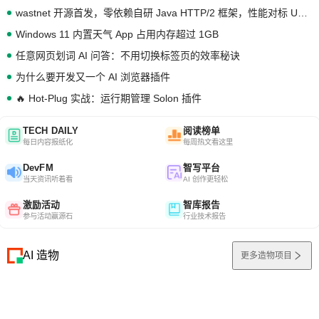
wastnet 开源首发，零依赖自研 Java HTTP/2 框架，性能对标 Undertow !
Windows 11 内置天气 App 占用内存超过 1GB
任意网页划词 AI 问答：不用切换标签页的效率秘诀
为什么要开发又一个 AI 浏览器插件
🔥 Hot-Plug 实战：运行期管理 Solon 插件
TECH DAILY
阅读榜单
每日内容报纸化
每周热文看这里
DevFM
智写平台
当天资讯听着看
AI 创作更轻松
激励活动
智库报告
参与活动赢源石
行业技术报告
AI 造物
更多造物项目