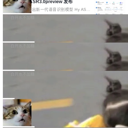
理解大规模代码仓时面临显著"代码仓理解"瓶
数据。2024年9月3日下午4点，他使用此前登录
腾讯混元 Hy ASR3.0preview 发布
oE 架构的大模型，好用到让人上瘾，但 GPU 显
颈。 代码仓深度理解服务（以下简称" CodeBas
的账号密码进入A集群，输入了一条被程序员圈
存永远不够用。 Cloudflare 的 Workers AI 团队
腾讯混元正式推出新一代语音识别模型 Hy ASR
e深度理解服务"）是华为云码道（CodeA...
称为"删库跑路"的命令——最高管理员权限、无
一直在跑这些模型的推理。他们在官方博客上发
3.0preview。基于最新一代大语言模型 Hy3 的
白开水不加糖
需确认、强制递归删除。17个小时后，运维人员
了一篇技术文章，详细拆解了三种让大模型在 G
语言理解能力，以及融合了高精度语音识别与深
发现异常并中止进程时，89TB数据已经没了。
PU 上跑得更省、更快的技术手段——KV cache
Pale Moon 34.3.2 发布，苍月浏览器
度语义理解能力，实现了语音识别能力的全面升
删掉的是AI游戏部门的全部开发文件，包括公司
量化、模型权重压缩、以及共享 KV cache 的完
级。 根据介绍，Hy ASR3.0preview 目标在于：
Pale Moon 34.3.2 现已发布，这是一个安全更
自研的多个文生3D和...
整性保护。效果是：吞吐量提升 41%，每 token
让语音识别不再只是听清，而是真正听懂。通过
新和少量网页兼容性修复版本。 Changes/fixe
白开水不加糖
成本降低 30%，精度不变。 FP8 省的不仅是显
先理解你的语境和意图，再把准确的文字直接给
s： 实现了URL.Parse()便捷功能 对浏览器内部
存 KV cache 是推理时最吃显...
到你。从“逐字转写、单点优化”演进为“理解语
PostgreSQL 18/19 新特性深度解读
函数添加了多项边界检查，以避免潜在的越界访
境、兼容场景、一键直出”。 Hy ASR 3.0 previe
问、下溢和溢出。（DiD） 修复了加载和解析内
演讲者分享了一个有趣的实践：面对 PG 18 已
w 不要求标准普通话，方言识别覆盖粤语、吴语
容提供的字体时出现的几个问题 为避免音频加
发布的 Release Notes，他利用 AI 工具（如 Co
白开水不加糖
等 10 大方言片区和 20 余个二级小片区。在开
载、处理和播放过程中可能出现的一系列错误，
pilot）对数千条 commit 日志进行自动分析，先
源评测集中，Hy ASR 3.0 preview 在多语种的
对音频采样频率设定了下限 采样率低于 8kHz
慕尼黑市政府为全职开源项目维护者提
让模型总结出三十余条潜在特性，再逐条要求生
WER（...
供资助
（通常被认为是 "telephone"/"walkie-talkie" 音
成详细解释和代码校验，最终筛选出对用户体感
"在过去大约 10 年的大部分时间里，libexpat 的
质的最低采样率）的音频格式将被拒绝 修复了 C
最强的若干项。对于尚未正式发版的 PG 19，则
维护工作一直与我的日常工作、家务、社交生活
局
SS 圆角虚线样式中可能存在的问题 如果表单中
通过拉取过去一年内（从 PG 18 Beta1 时间点
和休闲娱乐竞争时间。" 这是 libexpat 维护者 S
的图像元素不在同一个子树中，则它们将不再关
至今）的所有 commit，同样交由 AI 分析提炼。
Firefox 153.0.3 发布
ebastian Pipping 写在博客里的话。8 月 4 日，
联 加...
经过人工复核，准确度令人满意。这一方法也为
他宣布了一个新消息：从 2026 年 8 月 1 日起，
Firefox 153.0.3 现已发布，具体更新内容如
社区爱好者提供了高效跟踪新版本的思路。