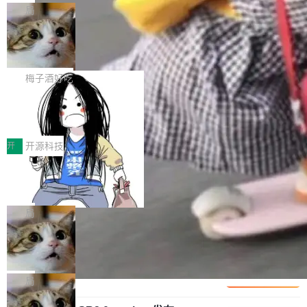
可控性和代码质量提出了更高要求。 首先是数据
各业的Agent走向规模化建设，算力构成形态逐
Bigtable 作者之一。TensorFlow 的作者之一。
局
安全与合规要求。对于大多数普通研发场景，公
渐丰富，用户关注的重点也在发生变化：不只是
Gemini 的架构师。Google 首席科学家。 Jeff D
有云模型能够满足快速试用和效率提升的需求。
让AI用起来，还要进一步看清混合算力时代下，
🔥 SolonCode v2026.8.4 发布：界面
ean 在 Google 工作了 27 年后，宣布离职。 他
但对于金融、能源、医疗等对数据安全要求较...
字体可调、22 种语言、记忆搜索增强
Token花在哪里、算力是否被充分利用，以及持
不是一个人走。一同离开的还有 Sanjay Ghema
打开终端就能上岗的全中文编码智能体，这一轮
续增长的AI成本该如何优化。 深信服AI算力网关
wat（Google 员工编号 23，Jeff Dean 二十多
把「看得清、用母语、记得住」三件事一次补
梅子酒好吃
正是围绕这些实际问题，从Token治理和成本治
年的编程搭档，MapReduce 和 Bigtable 的共同
齐。 SolonCode 是什么 SolonCode 是杭州无
理两个方面，让用户的每一份算力都看得清、管
作者）、Quoc Le（Google 大脑核心成员，Se
让“代码语义理解”深度释放AI Coding
耳科技研发的企业级终端编码智能体——一位全
得住、用得稳、省得下、更安全！ 一、从现在开
价值潜能：华为云码道（CodeArts）
q2Seq 和 DocAI 的共同发明人）以及 Oriol Vin
中文驱动的数字员工，自主理解需求、规划步
一、代码仓深度理解技术的作用与价值 在软件工
始，Token使用一目...
代码仓技术解析
yals（Gemini 联合负责人，AlphaSta...
骤、编写代码。不挑模型、不挑平台，curl 一行
程实践中，代码仓是企业核心知识资产的主要载
开
开源科技
装完即用。 开源地址：Gitee · GitCode · GitHu
体。企业级代码仓库通常包含数十万乃至数百万
b 安装 支持 Java 8+（8~26）、macOS / Linu
一条“删库”命令跑 17 小时，算法工程
个文件，其规模远超单次模型调用可承载的上下
师删光 89TB 数据只为干私活
x / Windows / Harmony PC。 # macOS / Linu
文窗口。随着项目规模的持续扩张与代码历史的
最高人民检察院8月4日公布了一起案件：北京一
x / Harmony PC curl -fsSL https://solon.noea
不断累积，代码仓中的模块关系、接口契约、业
名90后算法工程师王某，为了给自己接的私活腾
局
r.org/solon...
务逻辑等关键信息往往分散于数十乃至数百个文
服务器空间，删光了公司AI游戏部门的全部核心
件之中，形成高度复杂的知识关联网络。传统的
Cloudflare 分享推理优化实践：KV ca
数据。 王某2024年1月入职东城区某科技公司AI
che 量化 + 权重压缩，吞吐量提升 4
代码检索手段（如关键词匹配、目录遍历）仅能
短剧部门，有互联网大厂背景。在公司内部架构
Kimi 和 GLM 是当前最强的大模型系列之一，但
1%，成本降 30%
在语法层面完成文本定位，难以触及代码的语义
调整期间，部门三次通知全员将数据从A集群迁
它们有一个共同的问题：太吃显存了。月之暗面
局
内涵与结构关联，导致开发者使用代码智能体在
移到B集群，王某都回复了"收到"。 他没有迁移
的 Kimi K 系列和智谱的 GLM 都是长上下文、M