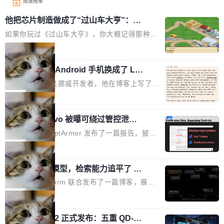
阅读榜单
他把芯片制造做成了“过山车大亨”：一
个浏览器里的半导体工厂
如果你玩过《过山车大亨》，你大概记得那种俯
瞰视角——小人在公园里走来走去，游乐设施运
局
转着，一切都在你的注视下运行。现在想象同样
一名开发者将 Android 手机换成了 Lin
的视角，但公园里不是过山车，而是一座完整的
ux，称“AOSP 已死”
芯片制造工厂。 这就是 Chip Tycoon。 一个黄
Runarcn 是一名挪威开发者，他在博客上写了一
色的小车载着一片硅晶圆，穿过 20 栋建筑，从
篇文章，标题很直白：《I'm switching my phon
局
石英砂一路走到封装好的芯片。晶圆在每一站都
e from Android to Linux》。 他的核心论点很简
会发生肉眼可见的变化——长晶体、抛光、涂光
Atlassian Rovo 被曝可绕过管控泄露 J
单：AOSP（Android Open Source Project）
ira 和 Confluence 数据，厂商两个月没
刻胶、蚀刻、离子注入、铜互联。公园中央是一
已经死了。不是技术上死了，而是作为一个真正
安全公司 PromptArmor 发布了一篇报告，披露
回复
个环形路线，因为芯片制造需要把光刻流程重复
的开源项目死了。Google 把越来越多的核心功
Atlassian 的 AI agent Rovo 存在严重的数据泄
局
大约 60 次，每次一层。动画里简化为 4 圈。 整
能从 AOSP 移到了闭源的 Google Play Service
露漏洞：攻击者可以通过 indirect prompt inject
个项目只有一个 HTML 文件。没有构建步骤，没
s 里，设备树和内核源码被厂商锁死，你能看到
一个 4B 开源模型，检索能力追平了 G
ion（间接提示注入）窃取整个 Atlassian 租户内
有依赖，没有网络请求。屏幕上每个形状都是 C
PT-5.6 Sol，成本降到 1/100
代码但你改不了，改了也刷不进去。 为什么 AO
的 Jira 工单和 Confluence 文档，全程不需要任
Neon 和 Castform 联合发布了一篇博客，展示
anvas 上纯手...
SP 不够用了 Runarcn 列举了几条他离开 Andro
何人工审批。 更值得注意的是，这个漏洞在 5
了一个惊人的结果：一个 4B 参数的开源模型，
局
id 的具体理由： Google Pla...
月 23 日就报告给了 Atlassian，两个多月过去
经过 RL 后训练之后，在检索任务上的准确率追
了，公司除了表示"感谢"并分配了一个 case nu
技嘉 GO27Q32 正式发布：五重 QD-OL
平了 GPT-5.6 Sol，但每次请求的成本只有对方