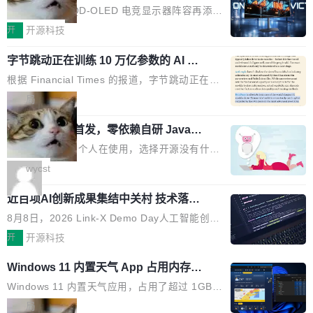
ED 面板加持，320Hz 极速与影院级画
mber 之外，再没有任何实质性回应。Rovo 至
的 1/100。 具体来说，GPT-5.6 Sol 做一次典型
技嘉科技旗下 QD-OLED 电竞显示器阵容再添旗
面兼得
今仍处于漏洞未修复状态。 攻击链路 攻击链并
的多轮搜索请求需要超过 10 秒，端到端成本约
舰新作。GO27Q32 将于 2026 年 9 月 15 日正
开
开源科技
不复杂。 受害者给 Rovo 提了一个正...
0.03 美元。对于需要反复搜索的 agent 工作流
式上市，以 27 英寸 QHD 分辨率、三星显示 Pe
来说，这个速度和成本都"高得让人没法用"。而
字节跳动正在训练 10 万亿参数的 AI 模
nta Tandem 五重发光架构为核心，为高端玩家
型
4B 开源模型在推理速度上快了几个数量级，成
打造速度与画质不妥协的沉浸体验。 GO27Q32
根据 Financial Times 的报道，字节跳动正在训
本低了两三个数量级。 问题在于，小模型开箱即
搭载三星最新 QD-OLED 面板，采用 5 层串联
练一个 10 万亿参数的 AI 模型，目前处于预训练
局
用时的检索能力确实远不如闭源前沿模型。差距
式发光结构，并装配全新 ObsidianShield 抗反
阶段。 10 万亿是什么概念？Anthropic 目前最
在哪？就在 RL 后训练。 从 RAG 到 agentic...
射镀膜，黑阶表现提升可达40%，并将表面硬度
wastnet 开源首发，零依赖自研 Java H
大的模型 Mythos 5 约 8 万亿参数。DeepSeek
TTP/2 框架，性能对标 Undertow !
由2H升級至3H，画面对比度与强度都提升的同
V4-Pro 是 1.6 万亿。月之暗面的 Kimi K3 是 2.
这个项目一直是个人在使用，选择开源没有什么
时还具有 320Hz 刷新率与 0.03ms GTG 灰阶响
8 万亿。美团 LongCat-2.0 是 1.6 万亿。字节
动机理由，就是想开源了，如果非要说一个，那
wycst
应时间，从源头消除拖影与动态模糊。 1.突破 O
跳动的这个未命名模型，直接跳到了 10 万亿。
就是它多少弥补了国产 Java 自研 HTTP/2 框架
LED 画质局限，暗部细节...
预训练通常需要 3 到 6 个月，之后还有微调阶
近百项AI创新成果集结中关村 技术落地
这块空白——放眼国产 Java 生态，能拿出手的
与产业迭代提速
段。按这个时间线，最早可能在 2026 年底或 2
HTTP/2 网络框架，要么闭源，要么底层建立在
8月8日，2026 Link-X Demo Day人工智能创新
027 年初发布。 这个节点很微妙。Anthropic 刚
Netty 之上，真正自研的 Java 实现几乎没有。
项目展在北京中关村举办。本次活动由星连资
开
开源科技
在 5 月发布了 Mythos 5...
wastnet 是一款完全自研、零第三方依赖的轻量
本、华清普智AI孵化器主办，汇聚近2000名产
Windows 11 内置天气 App 占用内存超
级 Java 网络应用框架，核心基于 JDK 原生 NI
业、学术、投资人士，集中展出近百项覆盖AI芯
过 1GB
O 构建 Reactor 多路复用模型，不依赖 Netty、
片、算力、模型、应用全链条创新项目，聚焦AI
Windows 11 内置天气应用，占用了超过 1GB
Tomcat 等任何第三方网络库。其 HTTP/2 协议
技术产业化落地与资本对接，呈现当前国内AI前
内存。 Notebookcheck 的测试发现这个数字
局