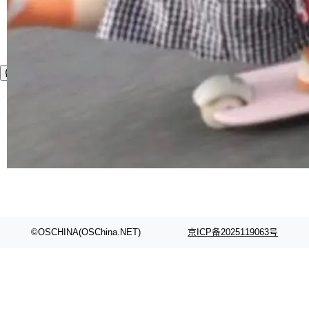
©OSCHINA(OSChina.NET)
京ICP备2025119063号