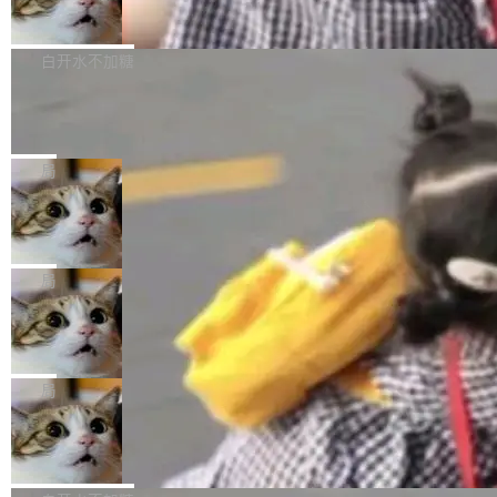
处：FFmpeg 9.0 的代号是“Lei”。 这个名字，
万元，超预算 860%
atePad Edge 升级至 HarmonyOS 6.1.0.135S
来自中国开发者雷霄骅（Lei Xiaohua）。 对于
外媒近日曝光了亚马逊的多份内部报告显示，AI
P9 patch03及以上版本。 *升级路径：设置 > 搜
很多中国音视频开发者而言，这个名字并不陌
导致公司在多个项目上超支。《金融时报》报道
白开水不加糖
索“软件更新” > 检查更新，即可搜索新版本，下
生。十年前，他通过大量中文技术文章、源码分
称，仅一个项目的成本超支就高达 180 万美元
载安装完成升级即可。 没有...
析和开源示例，让一代开发者第一次真正理解 F
Hugging Face CEO 发声：中国正在开
（约合人民币 1215 万元）。 具体来说，一名工
源模型上碾压我们
Fmpeg，也成为很多人进入音视频开发领域的
程师借助 Anthropic 旗下 Claude Sonnet 模型
"他们正在开源模型上碾压我们。" Hugging Fac
“启蒙老师”。 而今年，恰好是雷霄骅离世十周
编写程序，目标是完成电商平台作者信息与商品
e CEO Clément Delangue 在 CNBC 的采访里
局
年。FFmpeg 社区最终选择用一个大版本的名
列表的数据匹配 —— 一项常规的数据处理任
没有拐弯抹角。他说中国正在赢得 AI 竞赛，而
字，留下了这份纪念。 雷霄骅曾是中国传媒大学
务，最终却产生了 180 万美元的账单，实际支出
当 AI agent 把源码变成了最好的扩展系
且按目前的速度，中国 AI 工具预计在今年底或
数字电视技术方向的博士生，长期从事视频、音
统，开发者工具必须开源
超出原定预算 860%。 更令人意外的是，该项目
2027 年就能追上美国前沿实验室的水平。 Dela
五年前，David Crawshaw 问过很多软件工程师
频技...
最终并未成功落地，而高额算力消耗持续运行长
ngue 把原因归结为一件事：开放协作。中国的
一个问题：你写过什么给自己用的程序？答案几
局
达 5 个月，公司直到财务对账时才察觉异常。这
AI 开发者在一个共享和协作的生态里加速迭代，
乎都是没有。工程师们整天用别人写的程序写程
意味着一个无人看管的 AI 程序，在近半年时间
而美国模型厂商在"闭门造车"。他的原话是 "buil
DeepSeek Harness 宣布内测邀请，全
序给别人用。偶尔有人自己写个博客系统、智能
里日夜不停地"烧钱"。 复盘显示，...
网最大规模开源 Agent 路演现场诞生
ding in silos"——各自为战，互不通气。 这个判
家居控制、家庭实验室，都算稀奇事。 Crawsh
一条内测招募帖，发出去的时候大概没人想到它
断从他嘴里说出来分量不同。Hugging Face 是
aw 是 Shelley 的作者，一个开源 AI coding age
会变成一场开源 Agent 生态的路演。 8月1日，
局
全球最大的开源 AI 平台，上面跑着上百万个模
nt。他最近在博客上写了一篇文章，核心论点很
DeepSeek Harness 团队负责人崔添翼（tiany
型。谁在开源赛道上领先，...
简单：开发者工具必须开源。 理由不是传统的自
商汤 SenseNova U1.5-Lite-Preview
i）在 X 上发帖： 「如果你是 Agent Harness 相
开源
由软件情怀，而是一个跟 AI agent 直接相关的
关开源项目的开发者，希望参加 DeepSeek Har
商汤科技宣布面向社区开源轻量级统一多模态模
技术判断。 两行 prompt 就能个性化任何软件 C
ness 的内测，可以回复或私信联系我。请附上
型的预览版本 SenseNova U1.5-Lite-Preview。