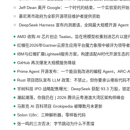
Jeff Dean 离开 Google：一个时代的结束，一个实验室的开始
慕尼黑市政府为全职开源项目维护者提供资助
DeepSeek Harness 宣布内测邀请，全网最大规模开源 Age
AMD 收购 AI 芯片创企 Taalas，旨在将模型权重刻进芯片以
红帽在2026年Gartner云原生应用平台魔力象限中被评为领导者
IBM与红帽扩展Lightwell服务方案，构建适配AI时代开源生
GitHub 再次爆发大规模服务降级
Prime Agent 开源发布：一个能自我改进的编程 Agent，ARC-
Rust 项目团队宣布 LLM 政策：不禁止，但你要承认哪些代码
宇树科技 IPO 战略配售曝光：DeepSeek 获配 93.3 万股，锁定
潮起潮落，你我仍在 | 2026 腾讯云粤港澳大湾区架构师峰会
马斯克 AI 百科项目 Grokipedia 被曝数月未更新
Solon I18n：三种解析器，零样板代码
张一鸣的三次否决：字节跳动为什么不蒸馏