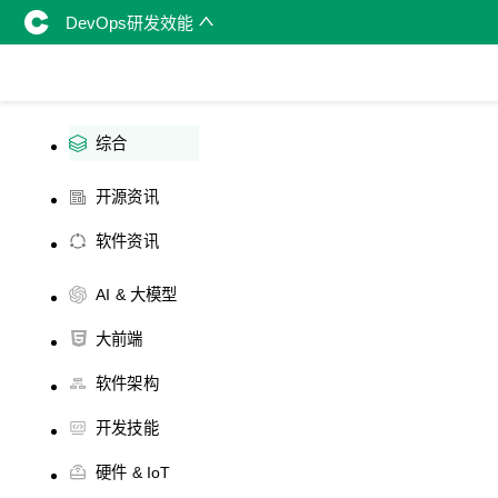
DevOps研发效能
综合
开源资讯
软件资讯
AI & 大模型
大前端
软件架构
开发技能
硬件 & IoT