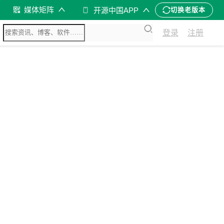
媒体矩阵
开源中国APP
切换老版本
登录
注册