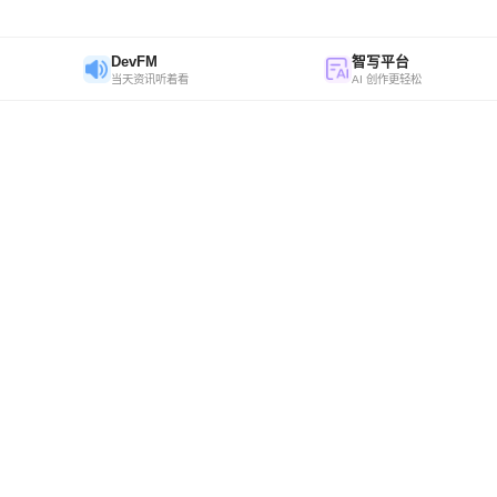
DevFM
智写平台
当天资讯听着看
AI 创作更轻松