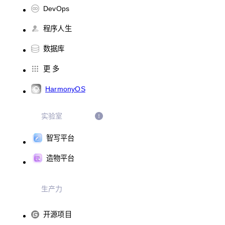
DevOps
程序人生
数据库
更 多
HarmonyOS
实验室
智写平台
造物平台
生产力
开源项目