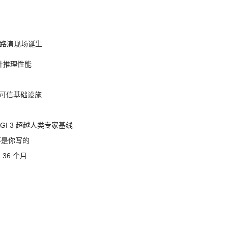
nt 路演现场诞生
提升推理性能
态的可信基础设施
AGI 3 超越人类专家基线
不是你写的
 36 个月