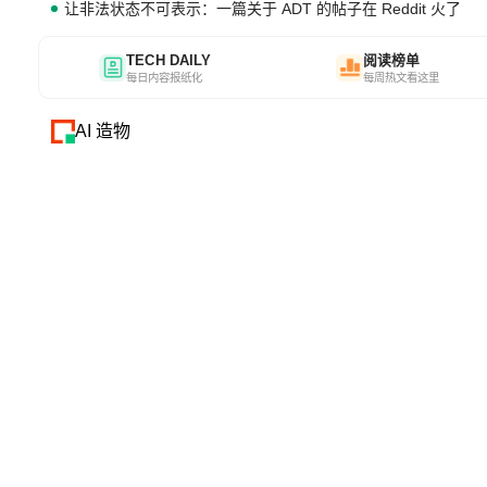
让非法状态不可表示：一篇关于 ADT 的帖子在 Reddit 火了
TECH DAILY
阅读榜单
每日内容报纸化
每周热文看这里
AI 造物