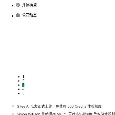
开源模型
公司动态
1
2
3
4
5
Gitee AI 队友正式上线，免费领 500 Credits 体验额度
Simon Willison 重新拥抱 MCP：无状态协议如何改变游戏规则