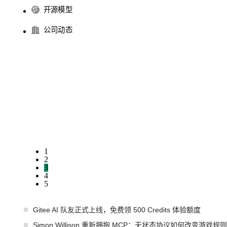
开源模型
公司动态
1
2
3
4
5
Gitee AI 队友正式上线，免费领 500 Credits 体验额度
Simon Willison 重新拥抱 MCP：无状态协议如何改变游戏规则