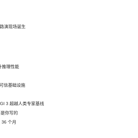
nt 路演现场诞生
提升推理性能
态的可信基础设施
AGI 3 超越人类专家基线
不是你写的
 36 个月