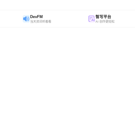
DevFM
智写平台
当天资讯听着看
AI 创作更轻松