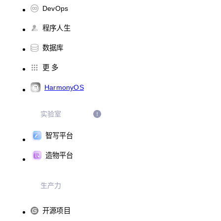
DevOps
程序人生
数据库
更 多
HarmonyOS
实验室
智写平台
造物平台
生产力
开源项目