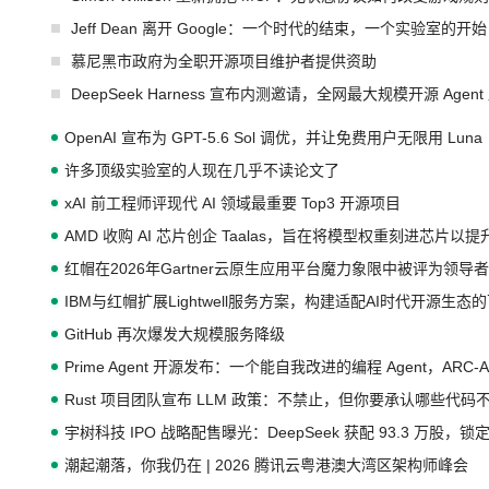
Jeff Dean 离开 Google：一个时代的结束，一个实验室的开始
慕尼黑市政府为全职开源项目维护者提供资助
DeepSeek Harness 宣布内测邀请，全网最大规模开源 Age
OpenAI 宣布为 GPT-5.6 Sol 调优，并让免费用户无限用 Luna
许多顶级实验室的人现在几乎不读论文了
xAI 前工程师评现代 AI 领域最重要 Top3 开源项目
AMD 收购 AI 芯片创企 Taalas，旨在将模型权重刻进芯片以
红帽在2026年Gartner云原生应用平台魔力象限中被评为领导者
IBM与红帽扩展Lightwell服务方案，构建适配AI时代开源生
GitHub 再次爆发大规模服务降级
Prime Agent 开源发布：一个能自我改进的编程 Agent，ARC-
Rust 项目团队宣布 LLM 政策：不禁止，但你要承认哪些代码
宇树科技 IPO 战略配售曝光：DeepSeek 获配 93.3 万股，锁定
潮起潮落，你我仍在 | 2026 腾讯云粤港澳大湾区架构师峰会