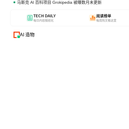
马斯克 AI 百科项目 Grokipedia 被曝数月未更新
TECH DAILY
阅读榜单
每日内容报纸化
每周热文看这里
AI 造物