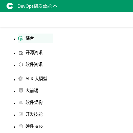
DevOps研发效能
综合
开源资讯
软件资讯
AI & 大模型
大前端
软件架构
开发技能
硬件 & IoT