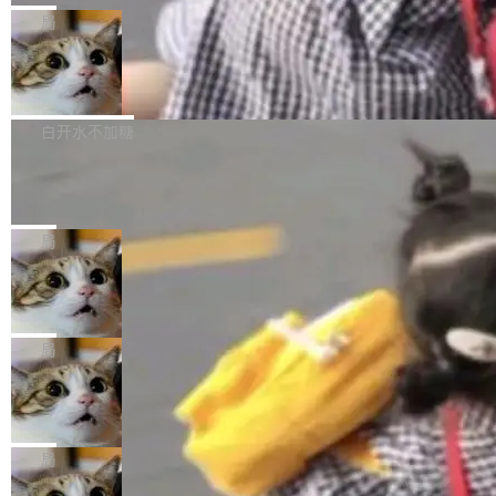
给 OpenAI 总法律顾问 Che Chang 发了封邮
你的，AI写AI的，同屏协作互不干扰。一句话让
布了 9.0 版本。这个版本除了带来新一代音视频
局
件，附了一封长信，要求 OpenAI 配合调查前苹
AI帮你干活，现在开启全新体验！ 温馨提示：
处理能力和硬件加速支持之外，还有一个特殊之
果员工带走机密信...
体验WorkBuddy鸿蒙PC版前，请将 HUAWEI M
亚马逊成本失控：AI 写代码烧掉 1215
处：FFmpeg 9.0 的代号是“Lei”。 这个名字，
万元，超预算 860%
atePad Edge 升级至 HarmonyOS 6.1.0.135S
来自中国开发者雷霄骅（Lei Xiaohua）。 对于
外媒近日曝光了亚马逊的多份内部报告显示，AI
P9 patch03及以上版本。 *升级路径：设置 > 搜
很多中国音视频开发者而言，这个名字并不陌
导致公司在多个项目上超支。《金融时报》报道
白开水不加糖
索“软件更新” > 检查更新，即可搜索新版本，下
生。十年前，他通过大量中文技术文章、源码分
称，仅一个项目的成本超支就高达 180 万美元
载安装完成升级即可。 没有...
析和开源示例，让一代开发者第一次真正理解 F
Hugging Face CEO 发声：中国正在开
（约合人民币 1215 万元）。 具体来说，一名工
源模型上碾压我们
Fmpeg，也成为很多人进入音视频开发领域的
程师借助 Anthropic 旗下 Claude Sonnet 模型
"他们正在开源模型上碾压我们。" Hugging Fac
“启蒙老师”。 而今年，恰好是雷霄骅离世十周
编写程序，目标是完成电商平台作者信息与商品
e CEO Clément Delangue 在 CNBC 的采访里
局
年。FFmpeg 社区最终选择用一个大版本的名
列表的数据匹配 —— 一项常规的数据处理任
没有拐弯抹角。他说中国正在赢得 AI 竞赛，而
字，留下了这份纪念。 雷霄骅曾是中国传媒大学
当 AI agent 把源码变成了最好的扩展系
务，最终却产生了 180 万美元的账单，实际支出
且按目前的速度，中国 AI 工具预计在今年底或
数字电视技术方向的博士生，长期从事视频、音
统，开发者工具必须开源
超出原定预算 860%。 更令人意外的是，该项目
2027 年就能追上美国前沿实验室的水平。 Dela
五年前，David Crawshaw 问过很多软件工程师
频技...
最终并未成功落地，而高额算力消耗持续运行长
ngue 把原因归结为一件事：开放协作。中国的
一个问题：你写过什么给自己用的程序？答案几
局
达 5 个月，公司直到财务对账时才察觉异常。这
AI 开发者在一个共享和协作的生态里加速迭代，
乎都是没有。工程师们整天用别人写的程序写程
意味着一个无人看管的 AI 程序，在近半年时间
DeepSeek Harness 宣布内测邀请，全
而美国模型厂商在"闭门造车"。他的原话是 "buil
序给别人用。偶尔有人自己写个博客系统、智能
里日夜不停地"烧钱"。 复盘显示，...
网最大规模开源 Agent 路演现场诞生
ding in silos"——各自为战，互不通气。 这个判
家居控制、家庭实验室，都算稀奇事。 Crawsh
一条内测招募帖，发出去的时候大概没人想到它
断从他嘴里说出来分量不同。Hugging Face 是
aw 是 Shelley 的作者，一个开源 AI coding age
会变成一场开源 Agent 生态的路演。 8月1日，
局
全球最大的开源 AI 平台，上面跑着上百万个模
nt。他最近在博客上写了一篇文章，核心论点很
DeepSeek Harness 团队负责人崔添翼（tiany