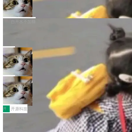
的图像元素不在同一个子树中，则它们将不再关
Firefox 153.0.3 发布
至今）的所有 commit，同样交由 AI 分析提炼。
ebastian Pipping 写在博客里的话。8 月 4 日，
联 加...
经过人工复核，准确度令人满意。这一方法也为
他宣布了一个新消息：从 2026 年 8 月 1 日起，
Firefox 153.0.3 现已发布，具体更新内容如
社区爱好者提供了高效跟踪新版本的思路。
他可以全职维护 libexpat 了，最长 6 个月。发
下： New Smart Window 包含多项增强功能：
白开水不加糖
工资的是慕尼黑市政府。 libexpat 是一个 C99
<ul> <li>现在建议列表会显示更多结果，方便用
编写的流式 XML 解析器，MIT 许可证。和 libx
Cloudflare Computer 开源：你的 Age
户查找历史记录和切换到已打开的标签页。（<a
nt 需要一台电脑，而不是一个容器
ml2 一样，它是世界上使用最广泛的 XML 解析
href="https://bugzilla.mozilla.org/show_bug.c
Cloudflare 开源了名为 @cloudflare/computer
库之一。你的操作系统、浏览器、无数的基础设
gi?id=2019042">Bug&nbsp;2019042</a>）</l
的 npm 包。项目的核心论点是：容器不适合 Ag
局
施软件，很可能都在用它。而过去十年，维护它
i> <li>现在，助手可以直接使用 Exa 的网络搜索
ent 计算。真正适合的，是 Isolate。 Cloudflare
的人一直在用业余...
结果回答问题，而无需将问题转交给搜索引擎。
OpenAI 公开邮件和聊天记录回应苹果
工程师在这件事上没什么可谦虚的——他们用 W
诉讼，称“Apple is getting this wron
（<a href="https://bugzilla.mozilla.org/show_
orkers 跑了十年 Isolate。用 CEO Matthew Pri
上个月，苹果一纸诉状把 OpenAI 告上法庭，指
g”
bug.cgi?id=204...
nce 的话说：「我们一生都在用 Isolate 运行代
控其挖角苹果前员工并窃取商业秘密。苹果的诉
局
码，而 AI Agent 不需要容器，它们需要的是 Iso
状把 OpenAI 描述成一个系统性地从前东家挖
late。」 容器为什么不合适 容器的问题在于启动
HUAWEI MatePad Edge上架WorkBu
人、套取机密信息的对手。 OpenAI 没发律师
ddy鸿蒙PC版，说话就能干活的AI办公
和销毁都太重了。一个 Agent 要执行的任务可能
函，也没选择庭外沉默。它在官网贴了一篇博
全能AI工作台WorkBuddy鸿蒙PC版上架HUAWE
搭子
只需要几毫秒的 CPU 时间，但容器从冷启动到
文，标题只有六个字：Apple is getting this wro
I MatePad Edge应用市场，直接下载即可使
开
开源科技
就绪要花数秒。如果未来有十...
ng。 然后，它把邮件往来和 iMessage 聊天记
用，与鸿蒙电脑上的体验一致。值得一提的是，
录全贴了出来。 他发错人了 苹果外部律师 Gabr
FFmpeg 9.0 发布：代号“Lei”，以此纪
这是目前市面上唯一支持平板接入WorkBuddy P
念中国开发者雷霄骅
iel Gross 来自 Weil 律所，2 月 23 日下午 5:53
C版的产品，搭载“人机双写”重磅功能——你写
全球知名开源多媒体框架 FFmpeg 今天正式发