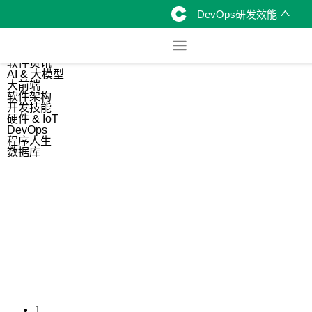
DevOps研发效能
综合
开源资讯
软件资讯
AI & 大模型
大前端
软件架构
开发技能
硬件 & IoT
DevOps
程序人生
数据库
1