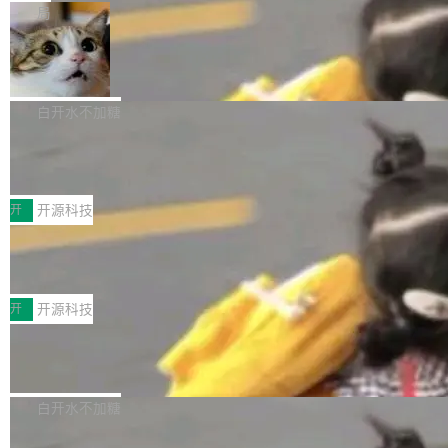
一在人才争夺战中失血的公司。六月，Google
er HE-AAC 960 解码 (DAB+) transpose_cuda
Code 在 X 上发帖：「DeepSeek Flash did 8T
局
连失两员大将：Noam Shazeer 去了 Op...
filter 添加 AMF Frame Rate Converter (vf_frc
tokens on August 1st. 5T of free usage + 3T
_amf) filter SMPTE 2094-50 元数据支持和直
NetBSD 11.0 正式发布
on OpenCode Go.」79.8 万次浏览，连带着 #
通 ProRes RAW VideoToolbox 硬件加速器 AP
DeepSeek一天消耗了8万亿# 上了微博热搜——
NetBSD 11.0 现已正式发布，这是 NetBSD 操
V ...
注意这是 OpenCode 一家的消耗。 OpenCode
作系统的第十八个主要版本。 自 NetBSD 10.1
白开水不加糖
是 Anomaly 出品的 AI 编程工具，套餐 10 美元/
以来的变化 更新亮点： 新增对 RISC-V 处理器
2026 ChinaJoy鸿蒙游戏增长臻享会举
月。用户交了 10 美元，就能用 DeepSeek Flas
架构的支持。NetBSD 11.0 是首个支持 64 位 R
办，鲸鸿动能系统呈现游戏行业解决方
h 随便写代码，按网友说法：「怎么使劲用也用
ISC-V 平台的稳定版本，涵盖一系列基于 StarFi
8月1日，2026 ChinaJoy期间，鸿蒙游戏增长臻
案
不完。」5T 来自免费额度，3T 来自 Go...
ve JH71XX 的设备，例如 VisionFive 2、PINE
享会在上海举办。鸿蒙生态的全场景智慧营销平
开
开源科技
64 STAR64，以及 QEMU。 增强了对 POSIX.1
台鲸鸿动能协同华为游戏中心，面向游戏行业开
技嘉X3D系列再添新成员 B850 AORU
-2024 和 C23 编程接口标准的兼容性。 compat
发者及生态伙伴，系统呈现了平台在游戏领域的
S ELITE X3D主板强化性能体验
_linux(8) 增强了对 Linux 系统调用的支持，包
完整能力版图——从IAP高价值用户的全周期经
面向AMD Ryzen X3D处理器玩家，技嘉X3D系
括 epoll（围绕 kqueue 实现）、POSIX 消息队
营、到IAA游戏的“买变一体”正循环、再到联运与
列主板阵容迎来新成员——B850 AORUS ELITE
开
开源科技
列、...
广告协同的全链路经营闭环，以及面向全球市场
X3D。作为面向主流高性能平台打造的全新主板
的出海增长布局。 华为终端云业务商业化销售负
Zadig v5.0 发布：AI 发布专员与 AI 审
产品，B850 AORUS ELITE X3D延续技嘉在X3
查专员上线
责人在开场致辞中表示，游戏开发者的核心诉求
D平台优化上的技术积累，旨在为游戏玩家带来
我们团队这几天最大的卡点不是 AI 写得不够
已不再是“多一个投放渠道”，而是一套能够持续
更稳定、更高效的装机选择。 B850 AORUS ELI
好，是 AI 写得太好了。 好到审查排期从两天的
白开水不加糖
驱动增长的体系。截至目前，搭载HarmonyOS
TE X3D基于AMD AM5平台打造，支持AMD Ry
活儿拖成了五天。PR 一堆起来没人敢合，发布
6的终端设备已突破7000万台，注册开发者数量