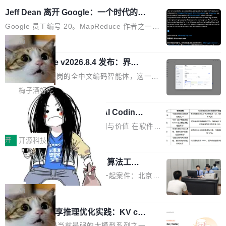
Jeff Dean 离开 Google：一个时代的结
束，一个实验室的开始
Google 员工编号 20。MapReduce 作者之一。
Bigtable 作者之一。TensorFlow 的作者之一。
局
Gemini 的架构师。Google 首席科学家。 Jeff D
🔥 SolonCode v2026.8.4 发布：界面
ean 在 Google 工作了 27 年后，宣布离职。 他
字体可调、22 种语言、记忆搜索增强
不是一个人走。一同离开的还有 Sanjay Ghema
打开终端就能上岗的全中文编码智能体，这一轮
wat（Google 员工编号 23，Jeff Dean 二十多
把「看得清、用母语、记得住」三件事一次补
梅子酒好吃
年的编程搭档，MapReduce 和 Bigtable 的共同
齐。 SolonCode 是什么 SolonCode 是杭州无
作者）、Quoc Le（Google 大脑核心成员，Se
让“代码语义理解”深度释放AI Coding
耳科技研发的企业级终端编码智能体——一位全
价值潜能：华为云码道（CodeArts）
q2Seq 和 DocAI 的共同发明人）以及 Oriol Vin
中文驱动的数字员工，自主理解需求、规划步
一、代码仓深度理解技术的作用与价值 在软件工
代码仓技术解析
yals（Gemini 联合负责人，AlphaSta...
骤、编写代码。不挑模型、不挑平台，curl 一行
程实践中，代码仓是企业核心知识资产的主要载
开
开源科技
装完即用。 开源地址：Gitee · GitCode · GitHu
体。企业级代码仓库通常包含数十万乃至数百万
b 安装 支持 Java 8+（8~26）、macOS / Linu
一条“删库”命令跑 17 小时，算法工程
个文件，其规模远超单次模型调用可承载的上下
师删光 89TB 数据只为干私活
x / Windows / Harmony PC。 # macOS / Linu
文窗口。随着项目规模的持续扩张与代码历史的
最高人民检察院8月4日公布了一起案件：北京一
x / Harmony PC curl -fsSL https://solon.noea
不断累积，代码仓中的模块关系、接口契约、业
名90后算法工程师王某，为了给自己接的私活腾
局
r.org/solon...
务逻辑等关键信息往往分散于数十乃至数百个文
服务器空间，删光了公司AI游戏部门的全部核心
件之中，形成高度复杂的知识关联网络。传统的
Cloudflare 分享推理优化实践：KV ca
数据。 王某2024年1月入职东城区某科技公司AI
che 量化 + 权重压缩，吞吐量提升 4
代码检索手段（如关键词匹配、目录遍历）仅能
短剧部门，有互联网大厂背景。在公司内部架构
Kimi 和 GLM 是当前最强的大模型系列之一，但