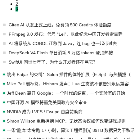
2
3
Gitee AI 队友正式上线，免费领 500 Credits 体验额度
FFmpeg 9.0 发布：代号 “Lei”，以此纪念中国开发者雷霄骅
AI 将系统从 COBOL 迁移到 Java，连 bug 也一起带过去
DeepSeek V4 Flash 单日消耗 8 万亿 tokens 登顶热搜
SwiftUI 问世七年了，为什么开发者还在骂它？
跳出 Fatjar 的束缚：Solon 插件的体外扩展（E-Spi）与热插拔（H-Spi）
Mike Pall 删标签，Hisham 发声：Lua 生态该不该告别永远兼容的旧梦？
Jeff Dean 离开 Google：一个时代的结束，一个实验室的开始
中国开源 AI 模型将豁免美国政府安全审查
NVIDIA 成为 LVFS / Fwupd 首席赞助商
Simon Willison 重新拥抱 MCP：无状态协议如何改变游戏规则
一条“删库”命令跑 17 小时，算法工程师删光 89TB 数据只为干私活