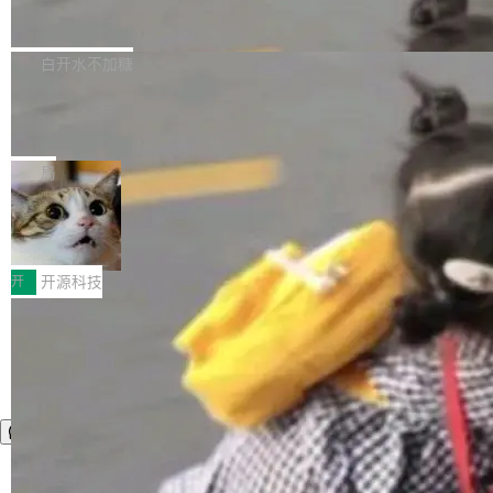
zen 9000/8000/7000系列处理器，并针对X3D
Dgraph v25.4.0 发布，具有图形后端的
窗口推了又推。好到合进 main 分支的代码，我
已突破 1100 万。随着鸿蒙生态汇聚越来越多的
原生 GraphQL 数据库
处理器特性进行平台级优化。其搭载X3D鸡血模
们自己都没看完。 这事不是个例。GitLab 调研
Dgraph 是一个水平可扩展的分布式 GraphQL
高质量游戏...
式2.0，可根据不同使用场景释放处理器潜力，
过 1528 名开发者，85% 说 AI 把瓶颈从写代码
数据库，有一个图形后端。作为一个原生的 Gra
白开水不加糖
帮助玩家在游戏与高负载应用中获得更充分的性
转移到了审代码。 写代码有人替你干了。但审代
phQL 数据库，它严格控制数据在磁盘上的排列
能表现。 在核心规格方面，B850 AO...
码、把关发版这两道关，还得靠人肉扛。 V5.0
竹知了：一个零依赖的单文件 HTML，
方式，以优化查询性能和吞吐量，减少集群中的
把儿时竹蝉玩具搬进浏览器
想让 AI 一起盯。
磁盘寻道和网络调用。 Dgraph v25.4.0 现已发
竹知了（zhuzhiliao）是那种小时候路边摊上几
布，具体更新内容包括： feat(zero)：Zero 现
块钱的玩意儿——一根小竹签，一个竹筒，一头
局
支持 --security superflag（token=...;whitelist
系着涂了松香的线。甩起来，竹膜震动，发出“哇
=...），与 Alpha 版本的格式一致，并据此对其
30倍效率升级：解锁医学影像数据要素
——哇”的蝉鸣声。实物越来越难找了，有开发者
价值化的真实路径
管理 HTTP 端点进行授权。 <blockquote> <p>
把它做成了 Web 玩具，放在 zhuzhiliao.imsai.c
完成一例腹部CT影像标注，张医生过去需要约1
<span><strong>警告：</strong>&nbsp;Zero
c 上，并在 GitHub 开源。 玩法很简单：按住屏
20个小时。他必须在数百张连续影像上，一笔一
开
开源科技
的 admin ...
幕画圈，或者直接甩手机。页面会实时显示转速
笔勾画边界，一层一层识别肌肉组织。如今，使
（圈/秒），声音来自真实竹知了录音的 1.72 秒
用东软飞标医学影像标注平台，同样的工作缩短
采样，无缝循环。音频解码失败时，还有一套合
至4小时，效率提升30倍。 这组数字背后，改变
成兜底——锯齿波振荡器模拟脉冲，并联带通共
的不只是速度，而是把医学影像转化为AI能力的
振峰模拟竹膜和筒腔共鸣。 技术细节上，物理引
路径真正打通了。 大型医院积累的影像数据规模
擎是绳系质点模型：重力、弹性绳（只拉不
庞大，但不能直接用于训练模型。器官、病灶和
推）、空气阻力，1/240 秒定步长积...
组织边界，必须由专业医生逐层识别、标记和校
正，才能成为机器能理解的高质量数据。医学影