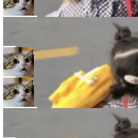
型。谁在开源赛道上领先，...
简单：开发者工具必须开源。 理由不是传统的自
商汤 SenseNova U1.5-Lite-Preview
i）在 X 上发帖： 「如果你是 Agent Harness 相
开源
由软件情怀，而是一个跟 AI agent 直接相关的
关开源项目的开发者，希望参加 DeepSeek Har
商汤科技宣布面向社区开源轻量级统一多模态模
技术判断。 两行 prompt 就能个性化任何软件 C
ness 的内测，可以回复或私信联系我。请附上
型的预览版本 SenseNova U1.5-Lite-Preview。
白开水不加糖
rawshaw 给出了两个 prompt。 第一个： "下载
GitHub id 以及开源代表作。」 DeepSeek 曾在
公告称，SenseNova U1.5-Lite-Preview并非简
某个软件的源码，在本地构建。修改 agent ...
官方招聘信息中写过一条简洁有力的公式：Mod
Ubuntu 将核心系统包从 deb 转成了 s
单的模型规模升级，而是基于 SenseNova U1
nap
el + Harness = Agent。模型负责理解和推理，
的一次系统性迭代，不仅在同一架构中贯通视觉
Ubuntu 正在把又一个核心系统包从 deb 转为 s
Harness 负责把能力落到真实环境中——调用工
理解、推理、生成与编辑，还仅以 8B-MoT 的轻
nap。这次是 hwctl——一个用来检查 Ubuntu
局
具、读写文件、管理上下文、处理错误、完成闭
量大小，将能力推进到4K、更精细的真实质感、
硬件认证状态的命令行工具。 Canonical 工程师
环。崔添翼招人的标...
更复杂的视觉控制和可持续迭代编辑。 相比 U
Dario Amodei 担心新人来 Anthropic
Alan Griffiths 在邮件列表中说得很直白：「hwc
只为金钱，不为使命
1，U1.5-Lite-Preview 在以下方向上带来了显著
tl 是一个 Ubuntu 专有的包，它和它的依赖项都
顶级 AI 研究员在两家公司之间来回跳，中间只
提升： 原生支持4K图像生成； 更精细的局部纹
是 Ubuntu 专有的，不会用在其他发行版上。」
隔了几天。 Lilian Weng 上周刚宣布因健康原因
局
理、细节与真实世界质感； 更准确的中英文文字
所以 deb 版本的受众实际上为零。既然只有 Ub
离开 Thinking Machines Lab，说自己作为联合
生成与复杂版式组织； 更稳定的图...
untu 用户在用，那用 snap 打包就没什么可纠结
FFmpeg 9.0 发布
创始人的角色「太累了」。几天后，The Inform
的。 从 deb 到 snap 的迁移路径 hwctl 是 rust-
ation 就曝出她将重回 OpenAI，负责递归自我
FFmpeg 9.0 现已发布，包含多项改进。官方更
hwlib 硬件 API 库的一部分，命令行工具负责查
改进方向的研究。她是 Thinking Machines 过
新日志列出的 9.0 版本主要更新内容如下： 扩
白开水不加糖
询 Ubuntu 的硬件认证数据库。...
去一年内第四个离开的联合创始人。 这家由前
展 AMF 色彩转换器 (vf_vpp_amf) 的 HDR 功能
OpenAI CTO Mira Murati 创立的公司，连创始
DeepSeek V4 Flash 单日消耗 8 万亿 t
MP4 muxer 中支持 LCEVC 音轨复用 Playdate
okens 登顶热搜
团队都留不住。 但 Thinking Machines 不是唯
视频编码器和多路复用器 添加 v360_vulkan filt
8 万亿 tokens。一天。一家公司的消耗。 Open