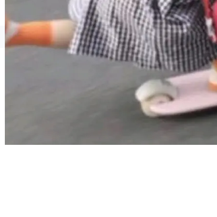
像AI落地最昂贵的环节，不是算法，是专业医生
的时间。 张医生是某三甲医院放射科副主任医
师，牵头一项腹部肌肉影像课题。他需要在数百
©OSCHINA(OSChina.NET)
京ICP备2025119063号
张CT影像上完成像素级精细分割，让系统"...