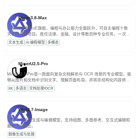
Qwen3.8-Max
2.4万亿参数MoE旗舰，编程与办公能力全面跃升，可自主编程十数
天交付完整项目。胜任法律、金融、设计等数百种专业任务，一次对
话端到端交付生产级成果。原生视觉理解贯穿规划、执行与验证全流
文本生成
AI 编程模型
多模态
程，支持超长文档与长视频的深度语义解析。长程任务中自主规划与
闭环迭代，持续进化。
MinerU2.5-Pro
MinerU2.5-Pro是一款面向复杂文档解析与 OCR 场景的专业模型，能
够从图片和文档中识别文字、理解页面布局，并将非结构化内容转换
为便于存储、检索和二次处理的结构化结果。
8K
多语言
文档处理/OCR
Wan2.7-Image
万相 2.7 图像生成与编辑模型，支持组图、多图参考、交互式编辑和
最高 2K 输出。
图像生成与处理