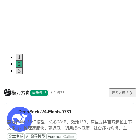
1
2
3
模力方舟
最新模型
热门模型
更多大模型
DeepSeek-V4-Flash-0731
高效轻量化MoE模型，总参284B，激活13B，原生支持百万超长上下
文能力。推理速度快、延迟低、调用成本低廉，综合能力均衡，主打
高并发、轻量化任务，适合日常对话、内容创作、基础 RAG、批量
文本生成
AI 编程模型
Function Calling
文案处理等普惠刚需场景。