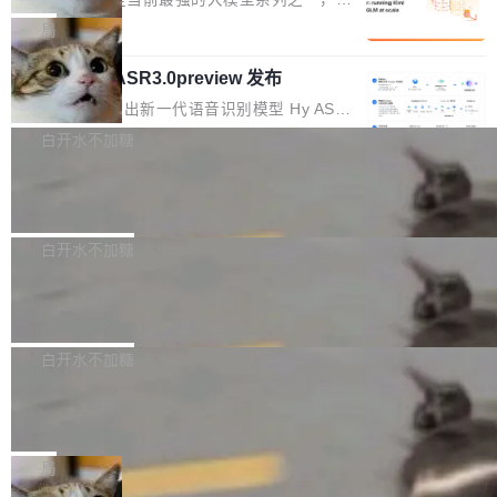
1%，成本降 30%
在语法层面完成文本定位，难以触及代码的语义
调整期间，部门三次通知全员将数据从A集群迁
它们有一个共同的问题：太吃显存了。月之暗面
局
内涵与结构关联，导致开发者使用代码智能体在
移到B集群，王某都回复了"收到"。 他没有迁移
的 Kimi K 系列和智谱的 GLM 都是长上下文、M
理解大规模代码仓时面临显著"代码仓理解"瓶
数据。2024年9月3日下午4点，他使用此前登录
腾讯混元 Hy ASR3.0preview 发布
oE 架构的大模型，好用到让人上瘾，但 GPU 显
颈。 代码仓深度理解服务（以下简称" CodeBas
的账号密码进入A集群，输入了一条被程序员圈
存永远不够用。 Cloudflare 的 Workers AI 团队
腾讯混元正式推出新一代语音识别模型 Hy ASR
e深度理解服务"）是华为云码道（CodeA...
称为"删库跑路"的命令——最高管理员权限、无
一直在跑这些模型的推理。他们在官方博客上发
3.0preview。基于最新一代大语言模型 Hy3 的
白开水不加糖
需确认、强制递归删除。17个小时后，运维人员
了一篇技术文章，详细拆解了三种让大模型在 G
语言理解能力，以及融合了高精度语音识别与深
发现异常并中止进程时，89TB数据已经没了。
PU 上跑得更省、更快的技术手段——KV cache
Pale Moon 34.3.2 发布，苍月浏览器
度语义理解能力，实现了语音识别能力的全面升
删掉的是AI游戏部门的全部开发文件，包括公司
量化、模型权重压缩、以及共享 KV cache 的完
级。 根据介绍，Hy ASR3.0preview 目标在于：
Pale Moon 34.3.2 现已发布，这是一个安全更
自研的多个文生3D和...
整性保护。效果是：吞吐量提升 41%，每 token
让语音识别不再只是听清，而是真正听懂。通过
新和少量网页兼容性修复版本。 Changes/fixe
白开水不加糖
成本降低 30%，精度不变。 FP8 省的不仅是显
先理解你的语境和意图，再把准确的文字直接给
s： 实现了URL.Parse()便捷功能 对浏览器内部
存 KV cache 是推理时最吃显...
到你。从“逐字转写、单点优化”演进为“理解语
PostgreSQL 18/19 新特性深度解读
函数添加了多项边界检查，以避免潜在的越界访
境、兼容场景、一键直出”。 Hy ASR 3.0 previe
问、下溢和溢出。（DiD） 修复了加载和解析内
演讲者分享了一个有趣的实践：面对 PG 18 已
w 不要求标准普通话，方言识别覆盖粤语、吴语
容提供的字体时出现的几个问题 为避免音频加
发布的 Release Notes，他利用 AI 工具（如 Co
白开水不加糖
等 10 大方言片区和 20 余个二级小片区。在开
载、处理和播放过程中可能出现的一系列错误，
pilot）对数千条 commit 日志进行自动分析，先
源评测集中，Hy ASR 3.0 preview 在多语种的
慕尼黑市政府为全职开源项目维护者提
对音频采样频率设定了下限 采样率低于 8kHz
让模型总结出三十余条潜在特性，再逐条要求生
WER（...
供资助
（通常被认为是 "telephone"/"walkie-talkie" 音
成详细解释和代码校验，最终筛选出对用户体感
"在过去大约 10 年的大部分时间里，libexpat 的
质的最低采样率）的音频格式将被拒绝 修复了 C
最强的若干项。对于尚未正式发版的 PG 19，则
维护工作一直与我的日常工作、家务、社交生活
局
SS 圆角虚线样式中可能存在的问题 如果表单中
通过拉取过去一年内（从 PG 18 Beta1 时间点
和休闲娱乐竞争时间。" 这是 libexpat 维护者 S