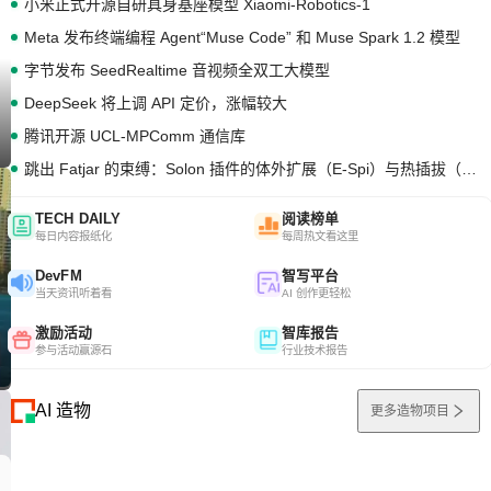
小米正式开源自研具身基座模型 Xiaomi-Robotics-1
Meta 发布终端编程 Agent“Muse Code” 和 Muse Spark 1.2 模型
字节发布 SeedRealtime 音视频全双工大模型
DeepSeek 将上调 API 定价，涨幅较大
腾讯开源 UCL-MPComm 通信库
跳出 Fatjar 的束缚：Solon 插件的体外扩展（E-Spi）与热插拔（H-Spi）
TECH DAILY
阅读榜单
每日内容报纸化
每周热文看这里
DevFM
智写平台
当天资讯听着看
AI 创作更轻松
激励活动
智库报告
参与活动赢源石
行业技术报告
AI 造物
更多造物项目