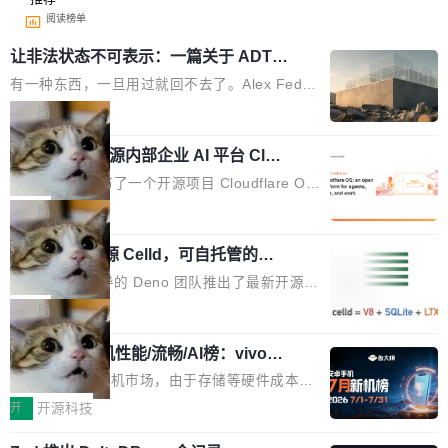
阅读榜单
让非法状态不可表示：一篇关于 ADT
的帖子在 Reddit 火了
有一种东西，一旦用过就回不去了。Alex Fedos
eev 管它叫"软件设计的基石"。 他说的东西不新
局
鲜——代数数据类型（ADT），尤其是和类型
Cloudflare 开源内部企业 AI 平台 Clou
（sum type）。但他说清楚了一件事：这不是类
dflare OS
型系统的学术体操，是日常编码的思维方式。 文
Cloudflare 发布了一个开源项目 Cloudflare O
章从一个简单的例子切入。一个网站的深色主题
S。如果你只看官方博客，你会觉得这是又一
局
设置，如果用布尔值 + 可空字段来表示——bool
个"AI 知识库 + 聊天机器人"——每个大厂都在
ean 表示是否可切换，nullable 的默认模式、浅
Deno 团队开源 Celld，可自托管的分
做，没什么新鲜的。 但 Kenton Varda 在 Twitte
布式 Durable Objects
色方案、深色方案——会产生大量无意义的组
r 上把事情说清楚了： 今天我们发布了 Cloudfla
Ryan Dahl 领导的 Deno 团队推出了最新开源项
合。方案缺了、配置冲突了、全 null 了。要知道
re OS，一个带连接器的聊天机器人，跟其他所
目 Celld，一个能在自己机器上运行 Cloudflare
局
哪些组合有效，作者说，你得靠"文档、校验、或
有科技公司做的一样。只不过，实际上它不一
Workers 和 Durable Objects 的守护进程。 设
者部落知识"。 换个写法。Rust 的 enum，两个
样。这是 Sandstorm.io 的重制版，我十年前的
鲁大师7月新机性能/流畅/AI榜：vivo夺
计思路很直接：每个对象是一个独立的 SQLite
变体：Switchable...
性能、流畅双第一，三星Galaxy Z系列
那个创业公司。不同的是，这次它构建在 Cloudf
数据库，按名称寻址，复制到你自己的 S3 兼容
2026年7月的手机市场，由于存储等硬件成本暴
新折叠缺席
lare Workers 上——我花了九年时间搭建的平台
存储库里。节点之间只通过这个存储库协调——
增，手机厂商的日子也不好过啊，新机速度明显
开
开源科技
——并且深度集成了 AI。这基本上是我十年秘密
没有控制平面，没有共识协议。每个对象自带一
放缓，因此硝烟味淡了许多。新机参数规格除开
计划的顶峰。 十年前，Ken...