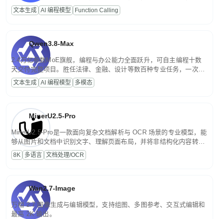
高并发、轻量化任务，适合日常对话、内容创作、基础 RAG、批量
文本生成
AI 编程模型
Function Calling
文案处理等普惠刚需场景。
Qwen3.8-Max
2.4万亿参数MoE旗舰，编程与办公能力全面跃升，可自主编程十数
天交付完整项目。胜任法律、金融、设计等数百种专业任务，一次对
话端到端交付生产级成果。原生视觉理解贯穿规划、执行与验证全流
文本生成
AI 编程模型
多模态
程，支持超长文档与长视频的深度语义解析。长程任务中自主规划与
闭环迭代，持续进化。
MinerU2.5-Pro
MinerU2.5-Pro是一款面向复杂文档解析与 OCR 场景的专业模型，能
够从图片和文档中识别文字、理解页面布局，并将非结构化内容转换
为便于存储、检索和二次处理的结构化结果。
8K
多语言
文档处理/OCR
Wan2.7-Image
万相 2.7 图像生成与编辑模型，支持组图、多图参考、交互式编辑和
最高 2K 输出。