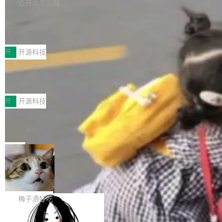
库，并将作为transport接入Mooncake TENT。
白开水不加糖
台 agent...
该通信库针对AI Memory池化场景的数据传输需
CoStrict入选工信部2025人工智能应用
求进行了深度优化，能够实现数据中心内大规模
典型案例
计算节点间多种内存类型的高性能通信。 UCL-
近日，工信部科技司公示《2025人工智能应用典
MPComm将作为一种传输引擎接入Mooncake T
型案例入选名单》，深信服“面向企业研发场景的
开
开源科技
ENT，实现零拷贝传输性能提升30%、非零拷贝
开源 AI 编程平台 CoStrict 应用”凭借卓越的技术
传输性能最高提升5倍。UCL-MPComm底层基
深信服AI算力网关入选工信部人工智能
创新与落地成效成功入选。 全链路私有化部署，
应用典型案例！
于自研UCL-Engine通信引擎，后续腾讯网平将
助力企业AI研发安全落地 当前，越来越多企业已
前不久，工业和信息化部正式发布《2025年人工
持续开源更多基于UCL-Engine的高性能通信组
经开始引入 AI Coding 工具，通过调用公有云模
智能应用典型案例名单》，集中展示人工智能在
开
开源科技
件。 腾讯网平团队在UCL-MPComm中实现了一
型或企业内部部署模型提升研发效率。但随着 AI
各领域的应用成果，覆盖技术底座、行业赋能、
个独立于业务线程的全局通信引擎（Engine），
Coding 从个人辅助工具逐步走向团队级、组织
Jeff Dean 离开 Google：一个时代的结
产品应用、支撑保障、专题等五大方向。深信服
并实...
束，一个实验室的开始
级应用，企业在规模化落地过程中，对安全性、
AI算力网关（AI创新平台）成功入选！ 随着各行
Google 员工编号 20。MapReduce 作者之一。
可控性和代码质量提出了更高要求。 首先是数据
各业的Agent走向规模化建设，算力构成形态逐
Bigtable 作者之一。TensorFlow 的作者之一。
局
安全与合规要求。对于大多数普通研发场景，公
渐丰富，用户关注的重点也在发生变化：不只是
Gemini 的架构师。Google 首席科学家。 Jeff D
有云模型能够满足快速试用和效率提升的需求。
让AI用起来，还要进一步看清混合算力时代下，
🔥 SolonCode v2026.8.4 发布：界面
ean 在 Google 工作了 27 年后，宣布离职。 他
但对于金融、能源、医疗等对数据安全要求较...
字体可调、22 种语言、记忆搜索增强
Token花在哪里、算力是否被充分利用，以及持
不是一个人走。一同离开的还有 Sanjay Ghema
打开终端就能上岗的全中文编码智能体，这一轮
续增长的AI成本该如何优化。 深信服AI算力网关
wat（Google 员工编号 23，Jeff Dean 二十多
把「看得清、用母语、记得住」三件事一次补
梅子酒好吃
正是围绕这些实际问题，从Token治理和成本治
年的编程搭档，MapReduce 和 Bigtable 的共同
齐。 SolonCode 是什么 SolonCode 是杭州无
理两个方面，让用户的每一份算力都看得清、管
作者）、Quoc Le（Google 大脑核心成员，Se
让“代码语义理解”深度释放AI Coding
耳科技研发的企业级终端编码智能体——一位全