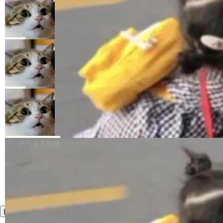
年。FFmpeg 社区最终选择用一个大版本的名
列表的数据匹配 —— 一项常规的数据处理任
没有拐弯抹角。他说中国正在赢得 AI 竞赛，而
字，留下了这份纪念。 雷霄骅曾是中国传媒大学
务，最终却产生了 180 万美元的账单，实际支出
当 AI agent 把源码变成了最好的扩展系
且按目前的速度，中国 AI 工具预计在今年底或
数字电视技术方向的博士生，长期从事视频、音
统，开发者工具必须开源
超出原定预算 860%。 更令人意外的是，该项目
2027 年就能追上美国前沿实验室的水平。 Dela
五年前，David Crawshaw 问过很多软件工程师
频技...
最终并未成功落地，而高额算力消耗持续运行长
ngue 把原因归结为一件事：开放协作。中国的
一个问题：你写过什么给自己用的程序？答案几
局
达 5 个月，公司直到财务对账时才察觉异常。这
AI 开发者在一个共享和协作的生态里加速迭代，
乎都是没有。工程师们整天用别人写的程序写程
意味着一个无人看管的 AI 程序，在近半年时间
而美国模型厂商在"闭门造车"。他的原话是 "buil
DeepSeek Harness 宣布内测邀请，全
序给别人用。偶尔有人自己写个博客系统、智能
里日夜不停地"烧钱"。 复盘显示，...
网最大规模开源 Agent 路演现场诞生
ding in silos"——各自为战，互不通气。 这个判
家居控制、家庭实验室，都算稀奇事。 Crawsh
一条内测招募帖，发出去的时候大概没人想到它
断从他嘴里说出来分量不同。Hugging Face 是
aw 是 Shelley 的作者，一个开源 AI coding age
会变成一场开源 Agent 生态的路演。 8月1日，
局
全球最大的开源 AI 平台，上面跑着上百万个模
nt。他最近在博客上写了一篇文章，核心论点很
DeepSeek Harness 团队负责人崔添翼（tiany
型。谁在开源赛道上领先，...
简单：开发者工具必须开源。 理由不是传统的自
商汤 SenseNova U1.5-Lite-Preview
i）在 X 上发帖： 「如果你是 Agent Harness 相
开源
由软件情怀，而是一个跟 AI agent 直接相关的
关开源项目的开发者，希望参加 DeepSeek Har
商汤科技宣布面向社区开源轻量级统一多模态模
技术判断。 两行 prompt 就能个性化任何软件 C
ness 的内测，可以回复或私信联系我。请附上
型的预览版本 SenseNova U1.5-Lite-Preview。
白开水不加糖
rawshaw 给出了两个 prompt。 第一个： "下载
GitHub id 以及开源代表作。」 DeepSeek 曾在
公告称，SenseNova U1.5-Lite-Preview并非简
某个软件的源码，在本地构建。修改 agent ...
官方招聘信息中写过一条简洁有力的公式：Mod
单的模型规模升级，而是基于 SenseNova U1
el + Harness = Agent。模型负责理解和推理，
的一次系统性迭代，不仅在同一架构中贯通视觉
Harness 负责把能力落到真实环境中——调用工
理解、推理、生成与编辑，还仅以 8B-MoT 的轻
具、读写文件、管理上下文、处理错误、完成闭
量大小，将能力推进到4K、更精细的真实质感、
环。崔添翼招人的标...
更复杂的视觉控制和可持续迭代编辑。 相比 U