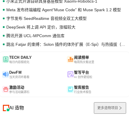
小米正式开源自研具身基座模型 Xiaomi-Robotics-1
Meta 发布终端编程 Agent“Muse Code” 和 Muse Spark 1.2 模型
字节发布 SeedRealtime 音视频全双工大模型
DeepSeek 将上调 API 定价，涨幅较大
腾讯开源 UCL-MPComm 通信库
跳出 Fatjar 的束缚：Solon 插件的体外扩展（E-Spi）与热插拔（H-Spi）
TECH DAILY
阅读榜单
每日内容报纸化
每周热文看这里
DevFM
智写平台
当天资讯听着看
AI 创作更轻松
激励活动
智库报告
参与活动赢源石
行业技术报告
AI 造物
更多造物项目