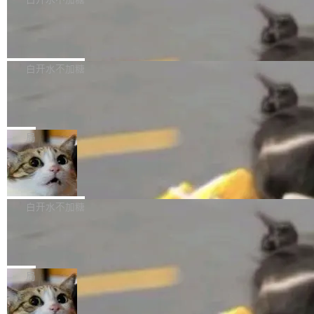
成本降低 30%，精度不变。 FP8 省的不仅是显
先理解你的语境和意图，再把准确的文字直接给
s： 实现了URL.Parse()便捷功能 对浏览器内部
存 KV cache 是推理时最吃显...
到你。从“逐字转写、单点优化”演进为“理解语
PostgreSQL 18/19 新特性深度解读
函数添加了多项边界检查，以避免潜在的越界访
境、兼容场景、一键直出”。 Hy ASR 3.0 previe
问、下溢和溢出。（DiD） 修复了加载和解析内
演讲者分享了一个有趣的实践：面对 PG 18 已
w 不要求标准普通话，方言识别覆盖粤语、吴语
容提供的字体时出现的几个问题 为避免音频加
发布的 Release Notes，他利用 AI 工具（如 Co
白开水不加糖
等 10 大方言片区和 20 余个二级小片区。在开
载、处理和播放过程中可能出现的一系列错误，
pilot）对数千条 commit 日志进行自动分析，先
源评测集中，Hy ASR 3.0 preview 在多语种的
对音频采样频率设定了下限 采样率低于 8kHz
慕尼黑市政府为全职开源项目维护者提
让模型总结出三十余条潜在特性，再逐条要求生
WER（...
供资助
（通常被认为是 "telephone"/"walkie-talkie" 音
成详细解释和代码校验，最终筛选出对用户体感
"在过去大约 10 年的大部分时间里，libexpat 的
质的最低采样率）的音频格式将被拒绝 修复了 C
最强的若干项。对于尚未正式发版的 PG 19，则
维护工作一直与我的日常工作、家务、社交生活
局
SS 圆角虚线样式中可能存在的问题 如果表单中
通过拉取过去一年内（从 PG 18 Beta1 时间点
和休闲娱乐竞争时间。" 这是 libexpat 维护者 S
的图像元素不在同一个子树中，则它们将不再关
至今）的所有 commit，同样交由 AI 分析提炼。
Firefox 153.0.3 发布
ebastian Pipping 写在博客里的话。8 月 4 日，
联 加...
经过人工复核，准确度令人满意。这一方法也为
他宣布了一个新消息：从 2026 年 8 月 1 日起，
Firefox 153.0.3 现已发布，具体更新内容如
社区爱好者提供了高效跟踪新版本的思路。
他可以全职维护 libexpat 了，最长 6 个月。发
下： New Smart Window 包含多项增强功能：
白开水不加糖
工资的是慕尼黑市政府。 libexpat 是一个 C99
<ul> <li>现在建议列表会显示更多结果，方便用
编写的流式 XML 解析器，MIT 许可证。和 libx
Cloudflare Computer 开源：你的 Age
户查找历史记录和切换到已打开的标签页。（<a
nt 需要一台电脑，而不是一个容器
ml2 一样，它是世界上使用最广泛的 XML 解析
href="https://bugzilla.mozilla.org/show_bug.c
Cloudflare 开源了名为 @cloudflare/computer
库之一。你的操作系统、浏览器、无数的基础设
gi?id=2019042">Bug&nbsp;2019042</a>）</l
的 npm 包。项目的核心论点是：容器不适合 Ag
局
施软件，很可能都在用它。而过去十年，维护它
i> <li>现在，助手可以直接使用 Exa 的网络搜索
ent 计算。真正适合的，是 Isolate。 Cloudflare
的人一直在用业余...
结果回答问题，而无需将问题转交给搜索引擎。
OpenAI 公开邮件和聊天记录回应苹果
工程师在这件事上没什么可谦虚的——他们用 W