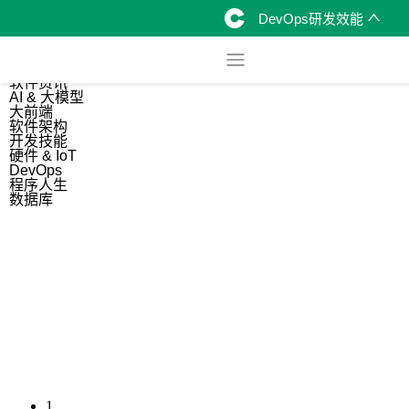
DevOps研发效能
综合
开源资讯
软件资讯
AI & 大模型
大前端
软件架构
开发技能
硬件 & IoT
DevOps
程序人生
数据库
1