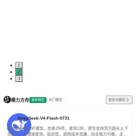
1
2
3
模力方舟
最新模型
热门模型
更多大模型
DeepSeek-V4-Flash-0731
高效轻量化MoE模型，总参284B，激活13B，原生支持百万超长上下
文能力。推理速度快、延迟低、调用成本低廉，综合能力均衡，主打