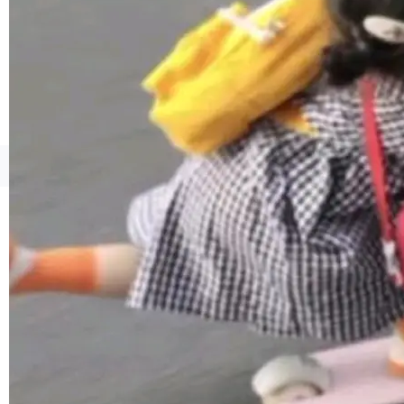
1，U1.5-Lite-Preview 在以下方向上带来了显著
提升： 原生支持4K图像生成； 更精细的局部纹
理、细节与真实世界质感； 更准确的中英文文字
生成与复杂版式组织； 更稳定的图...
©OSCHINA(OSChina.NET)
京ICP备2025119063号