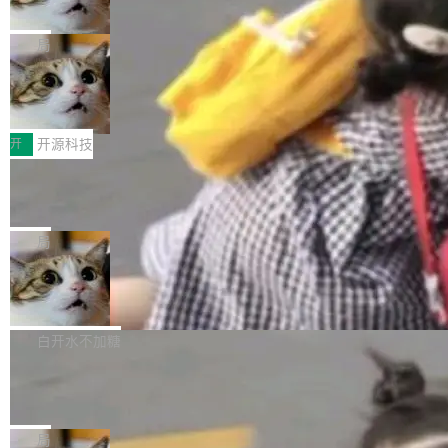
诉讼，称“Apple is getting this wron
（<a href="https://bugzilla.mozilla.org/show_
orkers 跑了十年 Isolate。用 CEO Matthew Pri
上个月，苹果一纸诉状把 OpenAI 告上法庭，指
g”
bug.cgi?id=204...
nce 的话说：「我们一生都在用 Isolate 运行代
控其挖角苹果前员工并窃取商业秘密。苹果的诉
局
码，而 AI Agent 不需要容器，它们需要的是 Iso
状把 OpenAI 描述成一个系统性地从前东家挖
late。」 容器为什么不合适 容器的问题在于启动
HUAWEI MatePad Edge上架WorkBu
人、套取机密信息的对手。 OpenAI 没发律师
ddy鸿蒙PC版，说话就能干活的AI办公
和销毁都太重了。一个 Agent 要执行的任务可能
函，也没选择庭外沉默。它在官网贴了一篇博
全能AI工作台WorkBuddy鸿蒙PC版上架HUAWE
搭子
只需要几毫秒的 CPU 时间，但容器从冷启动到
文，标题只有六个字：Apple is getting this wro
I MatePad Edge应用市场，直接下载即可使
开
开源科技
就绪要花数秒。如果未来有十...
ng。 然后，它把邮件往来和 iMessage 聊天记
用，与鸿蒙电脑上的体验一致。值得一提的是，
FFmpeg 9.0 发布：代号“Lei”，以此纪
录全贴了出来。 他发错人了 苹果外部律师 Gabr
这是目前市面上唯一支持平板接入WorkBuddy P
念中国开发者雷霄骅
iel Gross 来自 Weil 律所，2 月 23 日下午 5:53
C版的产品，搭载“人机双写”重磅功能——你写
全球知名开源多媒体框架 FFmpeg 今天正式发
给 OpenAI 总法律顾问 Che Chang 发了封邮
你的，AI写AI的，同屏协作互不干扰。一句话让
布了 9.0 版本。这个版本除了带来新一代音视频
局
件，附了一封长信，要求 OpenAI 配合调查前苹
AI帮你干活，现在开启全新体验！ 温馨提示：
处理能力和硬件加速支持之外，还有一个特殊之
果员工带走机密信...
亚马逊成本失控：AI 写代码烧掉 1215
体验WorkBuddy鸿蒙PC版前，请将 HUAWEI M
处：FFmpeg 9.0 的代号是“Lei”。 这个名字，
万元，超预算 860%
atePad Edge 升级至 HarmonyOS 6.1.0.135S
来自中国开发者雷霄骅（Lei Xiaohua）。 对于
外媒近日曝光了亚马逊的多份内部报告显示，AI
P9 patch03及以上版本。 *升级路径：设置 > 搜
很多中国音视频开发者而言，这个名字并不陌
导致公司在多个项目上超支。《金融时报》报道
白开水不加糖
索“软件更新” > 检查更新，即可搜索新版本，下
生。十年前，他通过大量中文技术文章、源码分
称，仅一个项目的成本超支就高达 180 万美元
载安装完成升级即可。 没有...
析和开源示例，让一代开发者第一次真正理解 F
Hugging Face CEO 发声：中国正在开
（约合人民币 1215 万元）。 具体来说，一名工
源模型上碾压我们
Fmpeg，也成为很多人进入音视频开发领域的
程师借助 Anthropic 旗下 Claude Sonnet 模型
"他们正在开源模型上碾压我们。" Hugging Fac
“启蒙老师”。 而今年，恰好是雷霄骅离世十周
编写程序，目标是完成电商平台作者信息与商品
e CEO Clément Delangue 在 CNBC 的采访里
局