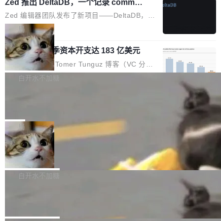
个小型数据库，应用天然按分片构建，单个数据
Zed 推出 DeltaDB，一个记录 commit
高价的三星折叠（三星Galaxy Z Fold8 Ultra / Z
之间所有操作的版本控制系统
库的竞争和爆炸半径问题在设计层面就被消除
Fold8 / Z Flip8）外，其余要么是中低端机器，
Zed 编辑器团队发布了新项目——DeltaDB，一
了。 闲置的 cell 会休眠到几乎不占资源。当 cel
例如iQOO Z11i、REDMI Note 17、REDMI No
个在 git commit 之间记录每一次编辑操作的版
局
l 迁移或唤醒时，新宿主从 S3 恢复 SQLite 数据
te 17 Pro、OPPO K15，要么是vivo X300 E这
本控制系统。目前处于 Early Access 阶段。 De
库继续执行。存储库是持久化的唯一真相...
样的次旗舰。 Galaxy Z Fold8 Ultra / Z Fold8 /
SpaceXAI 单季资本开支达 183 亿美元
ltaDB 的核心思路直接写在 landing page 最显
Z Flip8三款折叠屏新机均在7月22日发布，且全
眼的位置：「Software is made between com
根据风险投资人Tomer Tunguz 博客（VC 分
部搭载骁龙8 Elite Gen5 for Galaxy，它们本该
mits」——软件是在 commit 之间写出来的。git
析）披露的最新分析与第二季度业绩报告，Spac
白开水不加糖
是7月性...
只记录了你提交的最终状态，但真正的工作过程
eXAI在上个季度的总资本支出飙升至183.7亿美
——打字、删改、试错、agent 对话——都在 co
Meta 发布终端编程 Agent“Muse Cod
元。其中，绝大部分资金被直接用于 AI 领域，
e” 和 Muse Spark 1.2 模型
mmit 之间的空隙里丢失了。 DeltaDB 要做的就
金额高达158.3亿美元，这一单项投入已经逼近
Meta 今天发布了两款 AI 产品：Muse Code，
是把这段空隙补上。 回退到任何一次编辑：Delt
微软同期总资本开支的四成。 与亚马逊、Alpha
一个在终端里运行的编程 agent；Muse Spark
局
aDB 捕获 commit 之间的每一次操作，...
bet、微软以及 Meta 等传统科技巨头相比，Spa
1.2，驱动这个 agent 的新模型。一句话概括：
ceXAI的资金消耗速度尤为引人瞩目。然而，支
美团开源 LoHoSearch，用知识图谱校
你可以用 curl -fsSL https://dev.meta.ai/install.
准 AI 能力认知
撑庞大支出的资金来源却呈现出截然不同的面
sh | bash 安装一个能在大项目里自动规划、写
机器出题的前提，是让机器拥有全局视野。整个
貌。数据显示，微软和 Meta 主要依托充沛的经
代码、验证结果的 AI 终端工具。 据介绍，Muse
构建流程可以分为四个环节：建图 → 控制难度
白开水不加糖
营现金流来覆盖资本开支，其资本支出覆盖率分
Code 是 Meta 的编程 agent 产品。它和市场上
→ 质量把关 → 数据概览。
别达到155% 和106%;而SpaceXAI的经营现金
腾讯开源 UCL-MPComm 通信库
已有的终端编程 agent 在设计理念上有几个明显
流仅能覆盖资本开支的12...
的差异点。 异步后台 agent：Muse Code 有一
腾讯网平团队宣布开源了 UCL-MPComm 通信
个主 agent 循环，外加一组后台 agent。这些后