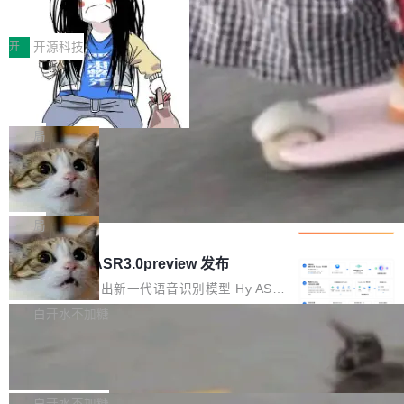
得住、用得稳、省得下、更安全！ 一、从现在开
价值潜能：华为云码道（CodeArts）
q2Seq 和 DocAI 的共同发明人）以及 Oriol Vin
中文驱动的数字员工，自主理解需求、规划步
一、代码仓深度理解技术的作用与价值 在软件工
始，Token使用一目...
代码仓技术解析
yals（Gemini 联合负责人，AlphaSta...
骤、编写代码。不挑模型、不挑平台，curl 一行
程实践中，代码仓是企业核心知识资产的主要载
开
开源科技
装完即用。 开源地址：Gitee · GitCode · GitHu
体。企业级代码仓库通常包含数十万乃至数百万
b 安装 支持 Java 8+（8~26）、macOS / Linu
一条“删库”命令跑 17 小时，算法工程
个文件，其规模远超单次模型调用可承载的上下
师删光 89TB 数据只为干私活
x / Windows / Harmony PC。 # macOS / Linu
文窗口。随着项目规模的持续扩张与代码历史的
最高人民检察院8月4日公布了一起案件：北京一
x / Harmony PC curl -fsSL https://solon.noea
不断累积，代码仓中的模块关系、接口契约、业
名90后算法工程师王某，为了给自己接的私活腾
局
r.org/solon...
务逻辑等关键信息往往分散于数十乃至数百个文
服务器空间，删光了公司AI游戏部门的全部核心
件之中，形成高度复杂的知识关联网络。传统的
Cloudflare 分享推理优化实践：KV ca
数据。 王某2024年1月入职东城区某科技公司AI
che 量化 + 权重压缩，吞吐量提升 4
代码检索手段（如关键词匹配、目录遍历）仅能
短剧部门，有互联网大厂背景。在公司内部架构
Kimi 和 GLM 是当前最强的大模型系列之一，但
1%，成本降 30%
在语法层面完成文本定位，难以触及代码的语义
调整期间，部门三次通知全员将数据从A集群迁
它们有一个共同的问题：太吃显存了。月之暗面
局
内涵与结构关联，导致开发者使用代码智能体在
移到B集群，王某都回复了"收到"。 他没有迁移
的 Kimi K 系列和智谱的 GLM 都是长上下文、M
理解大规模代码仓时面临显著"代码仓理解"瓶
腾讯混元 Hy ASR3.0preview 发布
数据。2024年9月3日下午4点，他使用此前登录
oE 架构的大模型，好用到让人上瘾，但 GPU 显
颈。 代码仓深度理解服务（以下简称" CodeBas
的账号密码进入A集群，输入了一条被程序员圈
存永远不够用。 Cloudflare 的 Workers AI 团队
腾讯混元正式推出新一代语音识别模型 Hy ASR
e深度理解服务"）是华为云码道（CodeA...
称为"删库跑路"的命令——最高管理员权限、无
一直在跑这些模型的推理。他们在官方博客上发
3.0preview。基于最新一代大语言模型 Hy3 的
白开水不加糖
需确认、强制递归删除。17个小时后，运维人员
了一篇技术文章，详细拆解了三种让大模型在 G
语言理解能力，以及融合了高精度语音识别与深
发现异常并中止进程时，89TB数据已经没了。
Pale Moon 34.3.2 发布，苍月浏览器
PU 上跑得更省、更快的技术手段——KV cache
度语义理解能力，实现了语音识别能力的全面升
删掉的是AI游戏部门的全部开发文件，包括公司
量化、模型权重压缩、以及共享 KV cache 的完
级。 根据介绍，Hy ASR3.0preview 目标在于：
Pale Moon 34.3.2 现已发布，这是一个安全更
自研的多个文生3D和...
整性保护。效果是：吞吐量提升 41%，每 token
让语音识别不再只是听清，而是真正听懂。通过
新和少量网页兼容性修复版本。 Changes/fixe
白开水不加糖