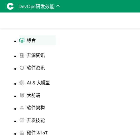
DevOps研发效能
综合
开源资讯
软件资讯
AI & 大模型
大前端
软件架构
开发技能
硬件 & IoT