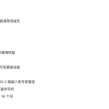
nt 路演现场诞生
提升推理性能
态的可信基础设施
AGI 3 超越人类专家基线
不是你写的
 36 个月