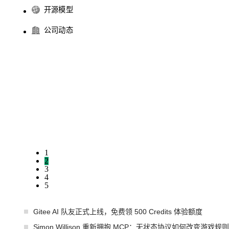
开源模型
公司动态
1
2
3
4
5
Gitee AI 队友正式上线，免费领 500 Credits 体验额度
Simon Willison 重新拥抱 MCP：无状态协议如何改变游戏规则