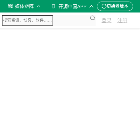
媒体矩阵
开源中国APP
切换老版本
登录
注册