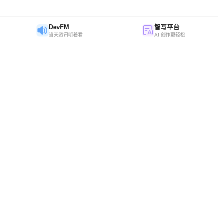
DevFM
智写平台
当天资讯听着看
AI 创作更轻松