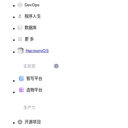
DevOps
程序人生
数据库
更 多
HarmonyOS
实验室
智写平台
造物平台
生产力
开源项目