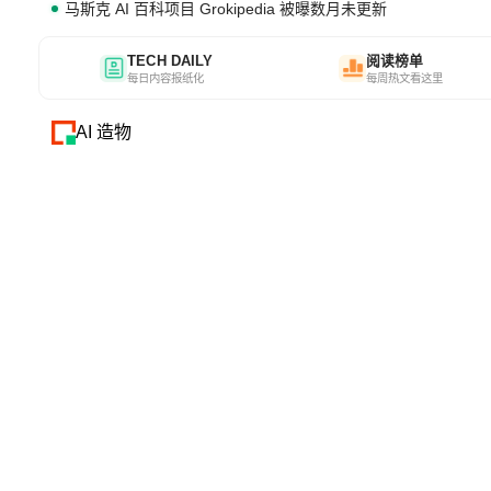
马斯克 AI 百科项目 Grokipedia 被曝数月未更新
TECH DAILY
阅读榜单
每日内容报纸化
每周热文看这里
AI 造物