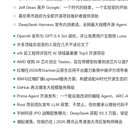
Jeff Dean 离开 Google：一个时代的结束，一个实验室的开始
慕尼黑市政府为全职开源项目维护者提供资助
DeepSeek Harness 宣布内测邀请，全网最大规模开源 Age
OpenAI 宣布为 GPT-5.6 Sol 调优，并让免费用户无限用 Luna
许多顶级实验室的人现在几乎不读论文了
xAI 前工程师评现代 AI 领域最重要 Top3 开源项目
AMD 收购 AI 芯片创企 Taalas，旨在将模型权重刻进芯片以
红帽在2026年Gartner云原生应用平台魔力象限中被评为领导者
IBM与红帽扩展Lightwell服务方案，构建适配AI时代开源生
GitHub 再次爆发大规模服务降级
Prime Agent 开源发布：一个能自我改进的编程 Agent，ARC-
Rust 项目团队宣布 LLM 政策：不禁止，但你要承认哪些代码
宇树科技 IPO 战略配售曝光：DeepSeek 获配 93.3 万股，锁定
潮起潮落，你我仍在 | 2026 腾讯云粤港澳大湾区架构师峰会