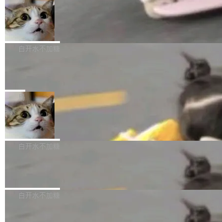
l 迁移或唤醒时，新宿主从 S3 恢复 SQLite 数据
te 17 Pro、OPPO K15，要么是vivo X300 E这
本控制系统。目前处于 Early Access 阶段。 De
库继续执行。存储库是持久化的唯一真相...
样的次旗舰。 Galaxy Z Fold8 Ultra / Z Fold8 /
SpaceXAI 单季资本开支达 183 亿美元
ltaDB 的核心思路直接写在 landing page 最显
Z Flip8三款折叠屏新机均在7月22日发布，且全
眼的位置：「Software is made between com
根据风险投资人Tomer Tunguz 博客（VC 分
部搭载骁龙8 Elite Gen5 for Galaxy，它们本该
mits」——软件是在 commit 之间写出来的。git
析）披露的最新分析与第二季度业绩报告，Spac
白开水不加糖
是7月性...
只记录了你提交的最终状态，但真正的工作过程
eXAI在上个季度的总资本支出飙升至183.7亿美
——打字、删改、试错、agent 对话——都在 co
Meta 发布终端编程 Agent“Muse Cod
元。其中，绝大部分资金被直接用于 AI 领域，
e” 和 Muse Spark 1.2 模型
mmit 之间的空隙里丢失了。 DeltaDB 要做的就
金额高达158.3亿美元，这一单项投入已经逼近
Meta 今天发布了两款 AI 产品：Muse Code，
是把这段空隙补上。 回退到任何一次编辑：Delt
微软同期总资本开支的四成。 与亚马逊、Alpha
一个在终端里运行的编程 agent；Muse Spark
局
aDB 捕获 commit 之间的每一次操作，...
bet、微软以及 Meta 等传统科技巨头相比，Spa
1.2，驱动这个 agent 的新模型。一句话概括：
ceXAI的资金消耗速度尤为引人瞩目。然而，支
美团开源 LoHoSearch，用知识图谱校
你可以用 curl -fsSL https://dev.meta.ai/install.
准 AI 能力认知
撑庞大支出的资金来源却呈现出截然不同的面
sh | bash 安装一个能在大项目里自动规划、写
机器出题的前提，是让机器拥有全局视野。整个
貌。数据显示，微软和 Meta 主要依托充沛的经
代码、验证结果的 AI 终端工具。 据介绍，Muse
构建流程可以分为四个环节：建图 → 控制难度
白开水不加糖
营现金流来覆盖资本开支，其资本支出覆盖率分
Code 是 Meta 的编程 agent 产品。它和市场上
→ 质量把关 → 数据概览。
别达到155% 和106%;而SpaceXAI的经营现金
已有的终端编程 agent 在设计理念上有几个明显
腾讯开源 UCL-MPComm 通信库
流仅能覆盖资本开支的12...
的差异点。 异步后台 agent：Muse Code 有一
腾讯网平团队宣布开源了 UCL-MPComm 通信
个主 agent 循环，外加一组后台 agent。这些后
库，并将作为transport接入Mooncake TENT。
白开水不加糖
台 agent...
该通信库针对AI Memory池化场景的数据传输需
CoStrict入选工信部2025人工智能应用
求进行了深度优化，能够实现数据中心内大规模