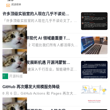
阅读榜单
许多顶级实验室的人现在几乎不读论文
了
「许多顶级实验室的人现在几乎不读论文了，而
且他们认为 ICLR/ICML/NeurIPS 充斥着大量过
局
度宣传和欺诈。」 OpenAI 研究员 Keller Jorda
xAI 前工程师评现代 AI 领域最重要 Top
n 这条推文引发了广泛讨论。他不是在说风凉
3 开源项目
话，他是说出了一个圈内人尽皆知但很少公开捅
Flash Attention 2 可能比我们所有人都活得久。
破的事实。 Jordan 随后补充了一句软化声明：
这句话不是来自某个技术博客，而是出自 Hieu
局
「我不认为这些会议上大部分论文都在过度宣传
Pham 的一条推文。Hieu Pham 是谁？他是 xAI
或造假。问题是，作为读者，如果你筛选出那些
共商智能硬件发展新机遇 开源鸿蒙智能
的早期工程师之一，在 Grok 训练基础设施团队
硬件开发者日杭州站即将举行
看起来最令人兴奋的论文，那它们大部分都是过
工作过。近日他在 X 上发了一条帖子，列出了他
随着万物智联加速深入千行百业，智能硬件正从
度宣传的。」 这才是真正的痛点。不是所有论文
认为现代 AI 领域最重要的三个开源项目。 第一
单点设备迈向智能化、网联化、协同化发展。作
开
开源科技
都有问题，是最吸引眼球的那批论文最有问题。
个名字毫无悬念：Flash Attention 2。 Hieu 的
为面向全场景、跨终端的分布式操作系统，开源
他引用的帖子来自 Mathew Shen，一位 ICLR 2
理由很具体。FA 系列不需要解释，但 FA2 是他
GitHub 再次爆发大规模服务降级
鸿蒙通过统一技术底座和分布式能力，为不同类
026 的读者：「看了篇 ...
认为最重要的一个——复杂度恰到好处，刚好能
型智能设备的开发、连接与互联提供关键支撑，
8 月 6 日，GitHub Actions 和 Pages 再次大规
驱动你去学 CuTe，但还没被那些"邪恶的" Hopp
也为产业链企业探索产品创新与商业增长打开新
模服务降级，Actions 完全不可用超过 5 小时，
局
er++ 优化所淹没，足够容易修改和适配。 更关
的空间。 8月14日，开源鸿蒙智能硬件开发者日
webhook 停发，连自托管 runner 也因调度层故
键的是 FA2 的持久性...