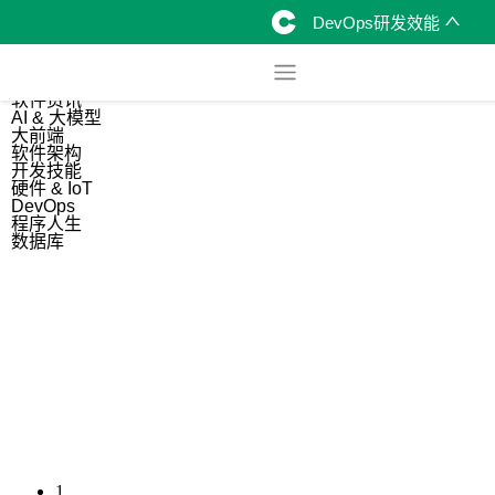
DevOps研发效能
综合
开源资讯
软件资讯
AI & 大模型
大前端
软件架构
开发技能
硬件 & IoT
DevOps
程序人生
数据库
1