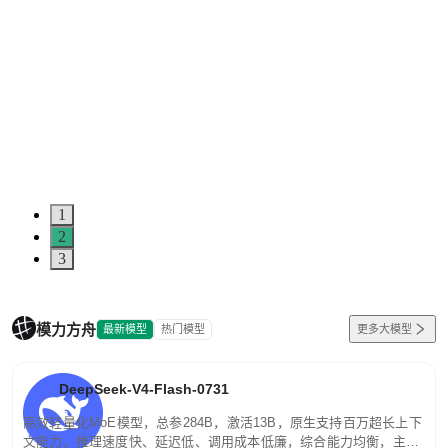
1
2
3
模力方舟
最新模型
热门模型
更多大模型
DeepSeek-V4-Flash-0731
高效轻量化MoE模型，总参284B，激活13B，原生支持百万超长上下
文能力。推理速度快、延迟低、调用成本低廉，综合能力均衡，主打