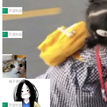
典型案例
计算节点间多种内存类型的高性能通信。 UCL-
近日，工信部科技司公示《2025人工智能应用典
MPComm将作为一种传输引擎接入Mooncake T
型案例入选名单》，深信服“面向企业研发场景的
开
开源科技
ENT，实现零拷贝传输性能提升30%、非零拷贝
开源 AI 编程平台 CoStrict 应用”凭借卓越的技术
传输性能最高提升5倍。UCL-MPComm底层基
深信服AI算力网关入选工信部人工智能
创新与落地成效成功入选。 全链路私有化部署，
应用典型案例！
于自研UCL-Engine通信引擎，后续腾讯网平将
助力企业AI研发安全落地 当前，越来越多企业已
前不久，工业和信息化部正式发布《2025年人工
持续开源更多基于UCL-Engine的高性能通信组
经开始引入 AI Coding 工具，通过调用公有云模
智能应用典型案例名单》，集中展示人工智能在
开
开源科技
件。 腾讯网平团队在UCL-MPComm中实现了一
型或企业内部部署模型提升研发效率。但随着 AI
各领域的应用成果，覆盖技术底座、行业赋能、
个独立于业务线程的全局通信引擎（Engine），
Jeff Dean 离开 Google：一个时代的结
Coding 从个人辅助工具逐步走向团队级、组织
产品应用、支撑保障、专题等五大方向。深信服
并实...
束，一个实验室的开始
级应用，企业在规模化落地过程中，对安全性、
AI算力网关（AI创新平台）成功入选！ 随着各行
Google 员工编号 20。MapReduce 作者之一。
可控性和代码质量提出了更高要求。 首先是数据
各业的Agent走向规模化建设，算力构成形态逐
Bigtable 作者之一。TensorFlow 的作者之一。
局
安全与合规要求。对于大多数普通研发场景，公
渐丰富，用户关注的重点也在发生变化：不只是
Gemini 的架构师。Google 首席科学家。 Jeff D
有云模型能够满足快速试用和效率提升的需求。
🔥 SolonCode v2026.8.4 发布：界面
让AI用起来，还要进一步看清混合算力时代下，
ean 在 Google 工作了 27 年后，宣布离职。 他
但对于金融、能源、医疗等对数据安全要求较...
字体可调、22 种语言、记忆搜索增强
Token花在哪里、算力是否被充分利用，以及持
不是一个人走。一同离开的还有 Sanjay Ghema
打开终端就能上岗的全中文编码智能体，这一轮
续增长的AI成本该如何优化。 深信服AI算力网关
wat（Google 员工编号 23，Jeff Dean 二十多
把「看得清、用母语、记得住」三件事一次补
梅子酒好吃
正是围绕这些实际问题，从Token治理和成本治
年的编程搭档，MapReduce 和 Bigtable 的共同
齐。 SolonCode 是什么 SolonCode 是杭州无
理两个方面，让用户的每一份算力都看得清、管
作者）、Quoc Le（Google 大脑核心成员，Se
让“代码语义理解”深度释放AI Coding
耳科技研发的企业级终端编码智能体——一位全
得住、用得稳、省得下、更安全！ 一、从现在开
价值潜能：华为云码道（CodeArts）
q2Seq 和 DocAI 的共同发明人）以及 Oriol Vin
中文驱动的数字员工，自主理解需求、规划步
一、代码仓深度理解技术的作用与价值 在软件工
始，Token使用一目...
代码仓技术解析
yals（Gemini 联合负责人，AlphaSta...
骤、编写代码。不挑模型、不挑平台，curl 一行
程实践中，代码仓是企业核心知识资产的主要载
开
开源科技