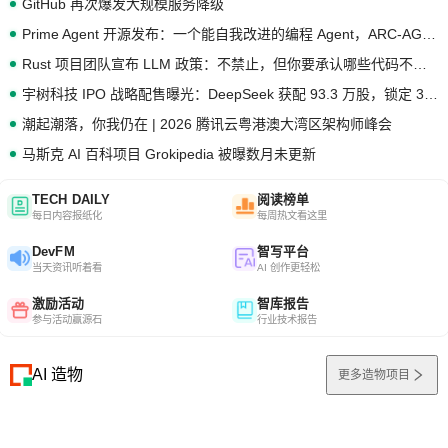
GitHub 再次爆发大规模服务降级
Prime Agent 开源发布：一个能自我改进的编程 Agent，ARC-AGI 3 超越人类专家基线
Rust 项目团队宣布 LLM 政策：不禁止，但你要承认哪些代码不是你写的
宇树科技 IPO 战略配售曝光：DeepSeek 获配 93.3 万股，锁定 36 个月
潮起潮落，你我仍在 | 2026 腾讯云粤港澳大湾区架构师峰会
马斯克 AI 百科项目 Grokipedia 被曝数月未更新
TECH DAILY
阅读榜单
每日内容报纸化
每周热文看这里
DevFM
智写平台
当天资讯听着看
AI 创作更轻松
激励活动
智库报告
参与活动赢源石
行业技术报告
AI 造物
更多造物项目