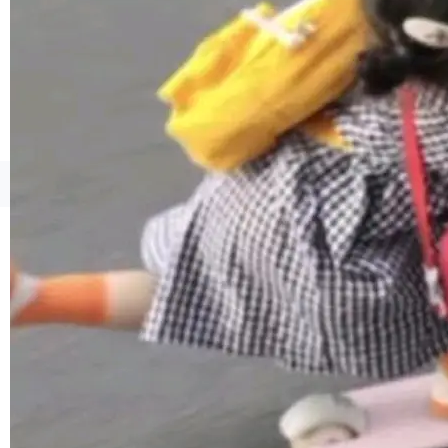
境、兼容场景、一键直出”。 Hy ASR 3.0 previe
w 不要求标准普通话，方言识别覆盖粤语、吴语
等 10 大方言片区和 20 余个二级小片区。在开
源评测集中，Hy ASR 3.0 preview 在多语种的
WER（...
©OSCHINA(OSChina.NET)
京ICP备2025119063号