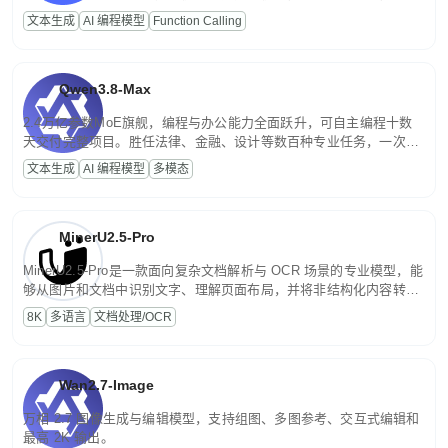
高并发、轻量化任务，适合日常对话、内容创作、基础 RAG、批量
文本生成
AI 编程模型
Function Calling
文案处理等普惠刚需场景。
Qwen3.8-Max
2.4万亿参数MoE旗舰，编程与办公能力全面跃升，可自主编程十数
天交付完整项目。胜任法律、金融、设计等数百种专业任务，一次对
话端到端交付生产级成果。原生视觉理解贯穿规划、执行与验证全流
文本生成
AI 编程模型
多模态
程，支持超长文档与长视频的深度语义解析。长程任务中自主规划与
闭环迭代，持续进化。
MinerU2.5-Pro
MinerU2.5-Pro是一款面向复杂文档解析与 OCR 场景的专业模型，能
够从图片和文档中识别文字、理解页面布局，并将非结构化内容转换
为便于存储、检索和二次处理的结构化结果。
8K
多语言
文档处理/OCR
Wan2.7-Image
万相 2.7 图像生成与编辑模型，支持组图、多图参考、交互式编辑和
最高 2K 输出。