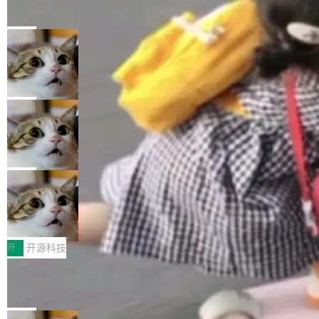
的帖子在 Reddit 火了
式”为主题，直面AI从实验室走向规模化产业落地
有一种东西，一旦用过就回不去了。Alex Fedos
的核心质量命题。会上，《2026智能研发生产力
eev 管它叫"软件设计的基石"。 他说的东西不新
局
工具选型手册》发布，Testin云测的Testin XAge
鲜——代数数据类型（ADT），尤其是和类型
nt智能测试系统入选AI测试领域代表产品。对CI
Cloudflare 开源内部企业 AI 平台 Clou
（sum type）。但他说清楚了一件事：这不是类
dflare OS
O而言，这提示了一个转变：AI测试正在从效率
型系统的学术体操，是日常编码的思维方式。 文
Cloudflare 发布了一个开源项目 Cloudflare O
工具升级为企业的质量基础设施。 CIO面对的新
章从一个简单的例子切入。一个网站的深色主题
S。如果你只看官方博客，你会觉得这是又一
局
现实 过去两年，CIO们的焦虑清单上多了两项：
设置，如果用布尔值 + 可空字段来表示——bool
个"AI 知识库 + 聊天机器人"——每个大厂都在
一是如何让大模型和智能体应用安全地从PoC走
ean 表示是否可切换，nullable 的默认模式、浅
Deno 团队开源 Celld，可自托管的分
做，没什么新鲜的。 但 Kenton Varda 在 Twitte
向生产，二是如何让测试团队跟得上AI应用...
布式 Durable Objects
色方案、深色方案——会产生大量无意义的组
r 上把事情说清楚了： 今天我们发布了 Cloudfla
Ryan Dahl 领导的 Deno 团队推出了最新开源项
合。方案缺了、配置冲突了、全 null 了。要知道
re OS，一个带连接器的聊天机器人，跟其他所
目 Celld，一个能在自己机器上运行 Cloudflare
局
哪些组合有效，作者说，你得靠"文档、校验、或
有科技公司做的一样。只不过，实际上它不一
Workers 和 Durable Objects 的守护进程。 设
者部落知识"。 换个写法。Rust 的 enum，两个
鲁大师7月新机性能/流畅/AI榜：vivo夺
样。这是 Sandstorm.io 的重制版，我十年前的
计思路很直接：每个对象是一个独立的 SQLite
变体：Switchable...
性能、流畅双第一，三星Galaxy Z系列
那个创业公司。不同的是，这次它构建在 Cloudf
数据库，按名称寻址，复制到你自己的 S3 兼容
2026年7月的手机市场，由于存储等硬件成本暴
新折叠缺席
lare Workers 上——我花了九年时间搭建的平台
存储库里。节点之间只通过这个存储库协调——
增，手机厂商的日子也不好过啊，新机速度明显
开
开源科技
——并且深度集成了 AI。这基本上是我十年秘密
没有控制平面，没有共识协议。每个对象自带一
放缓，因此硝烟味淡了许多。新机参数规格除开
计划的顶峰。 十年前，Ken...
Zed 推出 DeltaDB，一个记录 commit
个小型数据库，应用天然按分片构建，单个数据
高价的三星折叠（三星Galaxy Z Fold8 Ultra / Z
之间所有操作的版本控制系统
库的竞争和爆炸半径问题在设计层面就被消除
Fold8 / Z Flip8）外，其余要么是中低端机器，
Zed 编辑器团队发布了新项目——DeltaDB，一
了。 闲置的 cell 会休眠到几乎不占资源。当 cel
例如iQOO Z11i、REDMI Note 17、REDMI No
个在 git commit 之间记录每一次编辑操作的版
局