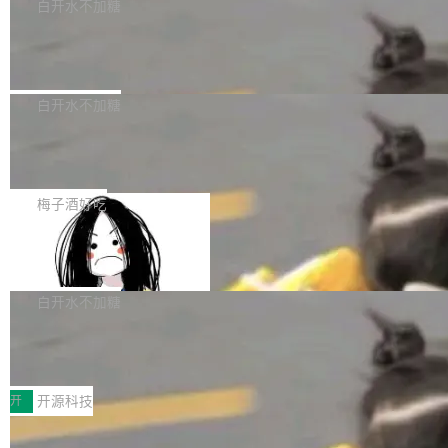
一个回归问题，该问题导致拉取镜像时会拒绝包
e 孵化器项目管理委员会（IPMC）投票中获得
白开水不加糖
pSeek作为与宇树科技具备战略合作关系的企
含绝对 hardlink 目标的镜像（此类镜像由某些镜
全票通过，随后获 Apache 软件基金会董事会批
业，获配股份数量占本次发行数量的2.31%。 除
马斯克 AI 百科项目 Grokipedia 被曝数
像构建工具生成）。moby/moby#53305 修复了
准。今天，Apache 软件基金会正式宣布 Apach
DeepSeek外，腾讯旗下上海启善投资有限公司
月未更新
Docker Engine 29.7.0 中引入的一个回归问
e Fluss 孵化毕业，成为 Apache 顶级项目（TL
埃隆·马斯克推出的AI百科项目 Grokipedia 被曝
获配9...
题，该问题可能导致在旧版 Linux 内核...
P）！这一里程碑不仅标志着 Fluss 迈入新的发
长期停止内容更新，未能实现其作为“AI版维基百
白开水不加糖
展阶段，也将进一步推动流式存储、实时湖仓与
科”替代品的目标。 据 Lawfare 最新调查，自今
AI 数据基础加速融合，为实时数据基础设施的发
Solon I18n：三种解析器，零样板代码
年4月以来，Grokipedia 页面更新功能基本停
展开启新的篇章。
滞，过去三个月内没有任何条目完成更新，用户
如果你在 Spring Boot 里做过国际化，流程大概
提交的编辑请求也长期处于待处理状态。 Groki
是这样的：配 MessageSource 的 Bean、写 R
梅子酒好吃
pedia 于去年底上线，定位为由人工智能生成内
eloadableResourceBundleMessageSource、
容的百科平台，被马斯克视为传统众包百科网站
Apache Doris 4.1 全面增强 Iceberg：
声明 LocaleResolver、注册 LocaleChangeInt
支持 UPDATE、MERGE INTO 与 Iceb
维基百科的替代方案。Lawfare 调查发现，无论
erceptor…五六步之后才能看到第一行翻译文
Apache Doris 4.1 要补齐的，正是缺失的那一
erg V3
热门页面还是低关注度页面，均未出现近期更
本。 Solon 换了个方式。整个 i18n 模块围绕三
半。在已有查询能力的基础上，Doris 进一步支
白开水不加糖
新，相关问题并非局限于特定领域，而是在不同
个解析器、一个注解、一个工具类展开——没有
持了 UPDATE、DELETE、MERGE INTO 等数
主题和访问量页面中普遍存在。 调查人员最初认
XML、没有拦截器注册、没有样板配置。 资源
Testin XAgent：CIO智能测试落地指南
据修改操作、完整的表结构管理与分区演进，以
为，Grokipedia可能只是限...
文件的约定 把文件放到 resources/i18n/ 下： r
及 rewrite_data_files、expire_snapshots 等日
7月30日，TiD2026质量竞争力大会在北京中关
esources/i18n/messages.properties ...
常维护操作，并完整支持 Iceberg V3 格式。
村国家自主创新示范区会议中心开幕。本届大会
开
开源科技
由中关村智联软件服务业质量创新联盟主办，以
让非法状态不可表示：一篇关于 ADT
“智构可信·质创未来——AI原生时代的质量新范