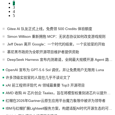
2
3
4
5
Gitee AI 队友正式上线，免费领 500 Credits 体验额度
Simon Willison 重新拥抱 MCP：无状态协议如何改变游戏规则
Jeff Dean 离开 Google：一个时代的结束，一个实验室的开始
慕尼黑市政府为全职开源项目维护者提供资助
DeepSeek Harness 宣布内测邀请，全网最大规模开源 Agent 路演现场诞生
OpenAI 宣布为 GPT-5.6 Sol 调优，并让免费用户无限用 Luna
许多顶级实验室的人现在几乎不读论文了
xAI 前工程师评现代 AI 领域最重要 Top3 开源项目
AMD 收购 AI 芯片创企 Taalas，旨在将模型权重刻进芯片以提升推理性能
红帽在2026年Gartner云原生应用平台魔力象限中被评为领导者
IBM与红帽扩展Lightwell服务方案，构建适配AI时代开源生态的可信基础设施