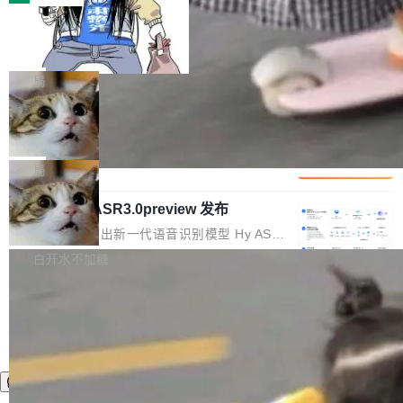
装完即用。 开源地址：Gitee · GitCode · GitHu
体。企业级代码仓库通常包含数十万乃至数百万
b 安装 支持 Java 8+（8~26）、macOS / Linu
一条“删库”命令跑 17 小时，算法工程
个文件，其规模远超单次模型调用可承载的上下
师删光 89TB 数据只为干私活
x / Windows / Harmony PC。 # macOS / Linu
文窗口。随着项目规模的持续扩张与代码历史的
最高人民检察院8月4日公布了一起案件：北京一
x / Harmony PC curl -fsSL https://solon.noea
不断累积，代码仓中的模块关系、接口契约、业
名90后算法工程师王某，为了给自己接的私活腾
局
r.org/solon...
务逻辑等关键信息往往分散于数十乃至数百个文
服务器空间，删光了公司AI游戏部门的全部核心
件之中，形成高度复杂的知识关联网络。传统的
Cloudflare 分享推理优化实践：KV ca
数据。 王某2024年1月入职东城区某科技公司AI
che 量化 + 权重压缩，吞吐量提升 4
代码检索手段（如关键词匹配、目录遍历）仅能
短剧部门，有互联网大厂背景。在公司内部架构
Kimi 和 GLM 是当前最强的大模型系列之一，但
1%，成本降 30%
在语法层面完成文本定位，难以触及代码的语义
调整期间，部门三次通知全员将数据从A集群迁
它们有一个共同的问题：太吃显存了。月之暗面
局
内涵与结构关联，导致开发者使用代码智能体在
移到B集群，王某都回复了"收到"。 他没有迁移
的 Kimi K 系列和智谱的 GLM 都是长上下文、M
理解大规模代码仓时面临显著"代码仓理解"瓶
数据。2024年9月3日下午4点，他使用此前登录
腾讯混元 Hy ASR3.0preview 发布
oE 架构的大模型，好用到让人上瘾，但 GPU 显
颈。 代码仓深度理解服务（以下简称" CodeBas
的账号密码进入A集群，输入了一条被程序员圈
存永远不够用。 Cloudflare 的 Workers AI 团队
腾讯混元正式推出新一代语音识别模型 Hy ASR
e深度理解服务"）是华为云码道（CodeA...
称为"删库跑路"的命令——最高管理员权限、无
一直在跑这些模型的推理。他们在官方博客上发
3.0preview。基于最新一代大语言模型 Hy3 的
白开水不加糖
需确认、强制递归删除。17个小时后，运维人员
了一篇技术文章，详细拆解了三种让大模型在 G
语言理解能力，以及融合了高精度语音识别与深
发现异常并中止进程时，89TB数据已经没了。
PU 上跑得更省、更快的技术手段——KV cache
度语义理解能力，实现了语音识别能力的全面升
删掉的是AI游戏部门的全部开发文件，包括公司
量化、模型权重压缩、以及共享 KV cache 的完
级。 根据介绍，Hy ASR3.0preview 目标在于：
自研的多个文生3D和...
整性保护。效果是：吞吐量提升 41%，每 token
让语音识别不再只是听清，而是真正听懂。通过
成本降低 30%，精度不变。 FP8 省的不仅是显
先理解你的语境和意图，再把准确的文字直接给
存 KV cache 是推理时最吃显...
到你。从“逐字转写、单点优化”演进为“理解语