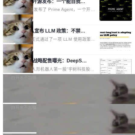
（OHDD：OpenHarmony Hardware Develope
Prime Agent 开源发布：一个能自我改
障无法工作。Pages、Copilot code review、C
进的编程 Agent，ARC-AGI 3 超越人类
r Day）将在杭州启航。活动面向智能硬件产业
opilot coding agent 全部受影响。从检测到完全
Prime Intellect 发布了 Prime Agent，一个开源
专家基线
链企业和开发者，邀请行业专家与资深技术顾
恢复，大约 12 小时。 这是 2026 年 8 月的第六
的编程 Agent Harness，核心设计围绕两个抽
局
问，围绕开源鸿蒙技术能力、设备适配、芯片适
起事故，其中四起与 AI/Copilot 服务相关。 Git
象：Recursive Language Model（RLM）和 C
配、功耗与稳定性调优、兼容性测评及统一互联
Hub 员工 kdaigle 在 HN 讨论中贴出了一组数
Rust 项目团队宣布 LLM 政策：不禁
ontinual Harness。在 ARC-AGI 3 基准测试
等内容展开系统讲解和实战交流，帮助企业进一
止，但你要承认哪些代码不是你写的
据：2025 年全年 10 亿次 commit。现在，每周
上，Prime Agent + Opus 5 的组合达到了 95.
Rust 语言项目正式通过了一项 LLM 使用政策，
步了解开源鸿蒙在智能...
2.75 亿次，全年预计 140 亿次。GitHub...
5% RHAE Best@1，超过了 ARC 报告的人类专
覆盖 rust-lang/rust 单一仓库的代码贡献。这不
局
家基线 95.4%。 不是又一个 coding agent 包装
是项目级别的官方立场，目前由五个团队采纳，
器 Prime Agent 的架构和市面上大多数 coding
宇树科技 IPO 战略配售曝光：DeepSe
但它可能是主流开源项目中关于 AI 辅助贡献最
ek 获配 93.3 万股，锁定 36 个月
agent 有本质区别。大多数 agent harness 的设
细致的一份规则。 政策的核心只有一句话：LLM
8月6日晚间，“人形机器人第一股”宇树科技股份
计是基于早期模型的能力—...
可以用来分析、提炼、审阅、建议，但不能用来
有限公司披露IPO发行价格及战略配售结果，杭
白开水不加糖
创作。 具体来说，LLM 生成的代码可以提交，
州深度求索人工智能基础技术研究有限公司（De
但必须满足五个条件：预先安排、非关键、高质
Docker 29.7.2 发布
epSeek）获配93.3399万股，按150.8元/股发行
量、充分测试、充分审查，并且必须披露。LLM
价格计算，认购金额约1.41亿元，股份锁定期为
Docker 29.7.2 现已发布，具体更新内容如下：
不得生成涉及安全性的关键变更，除非作者本身
36个月。 公告显示，本次宇树科技战略配售对
Bug fixes and enhancements 修复多次传递同
白开水不加糖
就是领域专家。即使如此，政策也"强烈不建
象主要包括长期投资机构、与公司业务具有战略
一环境变量时，docker service create和docker
议"这么做。 对于不披露的情况，审核者可以直
Apache Fluss 毕业成为顶级项目
合作关系或长期合作愿景的大型企业、科创板保
service update会发生 panic 的问题。docker/cl
接关闭 PR，无需解释。 政策作者 Jynn Ne...
荐人跟投子公司，以及公司高级管理人员和核心
i#7145 修复了 Docker Engine 29.7.0 中引入的
今年 7 月，Apache Fluss 的毕业提案在 Apach
员工参与设立的专项资产管理计划。其中，Dee