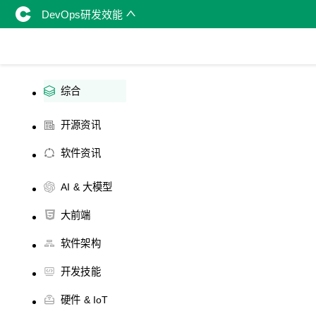
DevOps研发效能
综合
开源资讯
软件资讯
AI & 大模型
大前端
软件架构
开发技能
硬件 & IoT