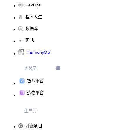
DevOps
程序人生
数据库
更 多
HarmonyOS
实验室
智写平台
造物平台
生产力
开源项目