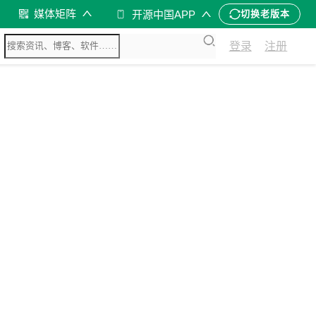
媒体矩阵
开源中国APP
切换老版本
登录
注册