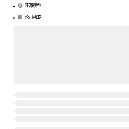
开源模型
公司动态
I生成
1
2
3
4
5
Gitee AI 队友正式上线，免费领 500 Credits 体验额度
Simon Willison 重新拥抱 MCP：无状态协议如何改变游戏规则