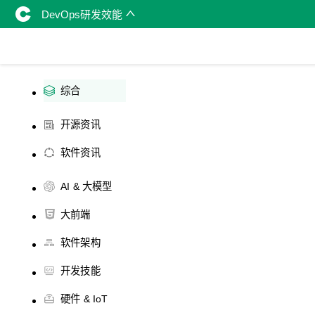
DevOps研发效能
综合
开源资讯
软件资讯
AI & 大模型
大前端
软件架构
开发技能
硬件 & IoT