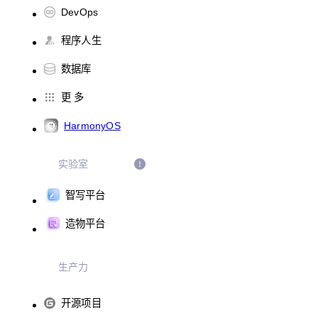
DevOps
程序人生
数据库
更 多
HarmonyOS
实验室
智写平台
造物平台
生产力
开源项目