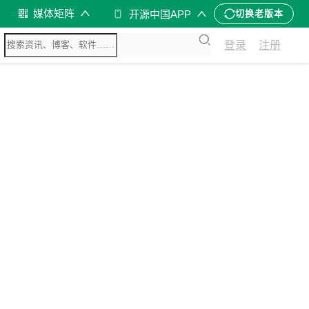
媒体矩阵
开源中国APP
切换老版本
登录
注册