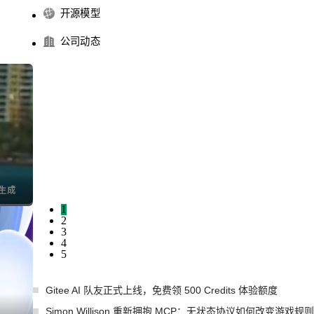
开源模型
公司动态
I生成
1
2
3
4
5
Gitee AI 队友正式上线，免费领 500 Credits 体验额度
Simon Willison 重新拥抱 MCP：无状态协议如何改变游戏规则