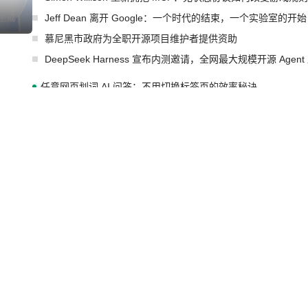
Jeff Dean 离开 Google：一个时代的结束，一个实验室的开始
I生成
慕尼黑市政府为全职开源项目维护者提供资助
DeepSeek Harness 宣布内测邀请，全网最大规模开源 Age
任意网页划词 AI 问答：不用切换标签页的效率秘诀
为什么要开发又一个 AI 浏览器插件
🔥 Hot-Plug 实战：运行期管理 Solon 插件
OpenAI 宣布为 GPT-5.6 Sol 调优，并让免费用户无限用 Luna
I生成
许多顶级实验室的人现在几乎不读论文了
xAI 前工程师评现代 AI 领域最重要 Top3 开源项目
AMD 收购 AI 芯片创企 Taalas，旨在将模型权重刻进芯片以
红帽在2026年Gartner云原生应用平台魔力象限中被评为领导者
IBM与红帽扩展Lightwell服务方案，构建适配AI时代开源生
GitHub 再次爆发大规模服务降级
Prime Agent 开源发布：一个能自我改进的编程 Agent，ARC-
I生成