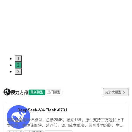
1
2
3
模力方舟
最新模型
热门模型
更多大模型
DeepSeek-V4-Flash-0731
高效轻量化MoE模型，总参284B，激活13B，原生支持百万超长上下
文能力。推理速度快、延迟低、调用成本低廉，综合能力均衡，主打
高并发、轻量化任务，适合日常对话、内容创作、基础 RAG、批量