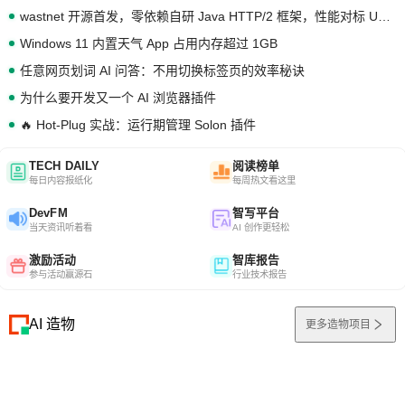
wastnet 开源首发，零依赖自研 Java HTTP/2 框架，性能对标 Undertow !
Windows 11 内置天气 App 占用内存超过 1GB
任意网页划词 AI 问答：不用切换标签页的效率秘诀
为什么要开发又一个 AI 浏览器插件
🔥 Hot-Plug 实战：运行期管理 Solon 插件
TECH DAILY
阅读榜单
每日内容报纸化
每周热文看这里
DevFM
智写平台
当天资讯听着看
AI 创作更轻松
激励活动
智库报告
参与活动赢源石
行业技术报告
AI 造物
更多造物项目