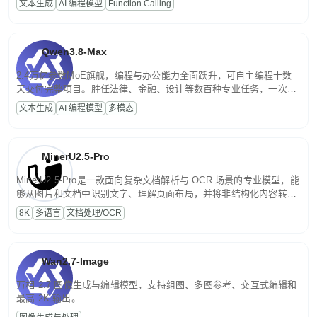
文本生成
AI 编程模型
Function Calling
文案处理等普惠刚需场景。
Qwen3.8-Max
2.4万亿参数MoE旗舰，编程与办公能力全面跃升，可自主编程十数
天交付完整项目。胜任法律、金融、设计等数百种专业任务，一次对
话端到端交付生产级成果。原生视觉理解贯穿规划、执行与验证全流
文本生成
AI 编程模型
多模态
程，支持超长文档与长视频的深度语义解析。长程任务中自主规划与
闭环迭代，持续进化。
MinerU2.5-Pro
MinerU2.5-Pro是一款面向复杂文档解析与 OCR 场景的专业模型，能
够从图片和文档中识别文字、理解页面布局，并将非结构化内容转换
为便于存储、检索和二次处理的结构化结果。
8K
多语言
文档处理/OCR
Wan2.7-Image
万相 2.7 图像生成与编辑模型，支持组图、多图参考、交互式编辑和
最高 2K 输出。