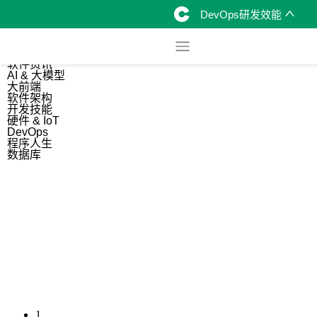
DevOps研发效能
综合
开源资讯
软件资讯
AI & 大模型
大前端
软件架构
开发技能
硬件 & IoT
DevOps
程序人生
数据库
1