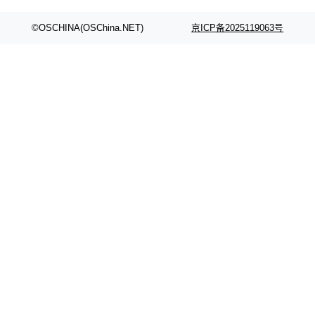
©OSCHINA(OSChina.NET)
京ICP备2025119063号