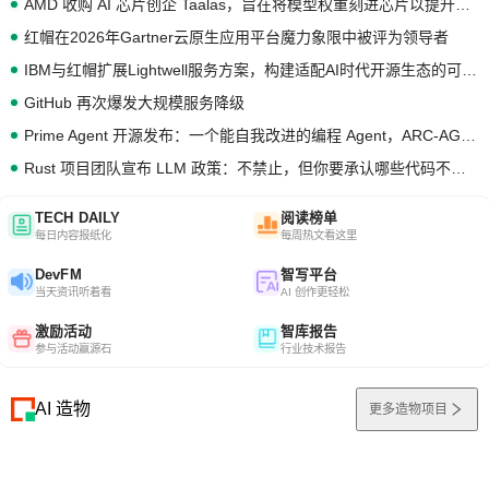
AMD 收购 AI 芯片创企 Taalas，旨在将模型权重刻进芯片以提升推理性能
红帽在2026年Gartner云原生应用平台魔力象限中被评为领导者
IBM与红帽扩展Lightwell服务方案，构建适配AI时代开源生态的可信基础设施
GitHub 再次爆发大规模服务降级
Prime Agent 开源发布：一个能自我改进的编程 Agent，ARC-AGI 3 超越人类专家基线
Rust 项目团队宣布 LLM 政策：不禁止，但你要承认哪些代码不是你写的
TECH DAILY
阅读榜单
每日内容报纸化
每周热文看这里
DevFM
智写平台
当天资讯听着看
AI 创作更轻松
激励活动
智库报告
参与活动赢源石
行业技术报告
AI 造物
更多造物项目