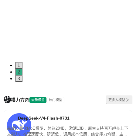
1
2
3
模力方舟
最新模型
热门模型
更多大模型
DeepSeek-V4-Flash-0731
高效轻量化MoE模型，总参284B，激活13B，原生支持百万超长上下
文能力。推理速度快、延迟低、调用成本低廉，综合能力均衡，主打