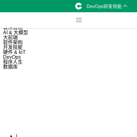
DevOps研发效能
综合
开源资讯
软件资讯
AI & 大模型
大前端
软件架构
开发技能
硬件 & IoT
DevOps
程序人生
数据库
1