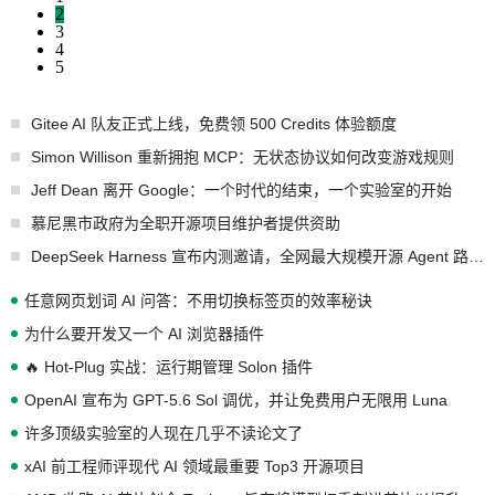
2
3
4
5
Gitee AI 队友正式上线，免费领 500 Credits 体验额度
Simon Willison 重新拥抱 MCP：无状态协议如何改变游戏规则
Jeff Dean 离开 Google：一个时代的结束，一个实验室的开始
慕尼黑市政府为全职开源项目维护者提供资助
DeepSeek Harness 宣布内测邀请，全网最大规模开源 Agent 路演现场诞生
任意网页划词 AI 问答：不用切换标签页的效率秘诀
为什么要开发又一个 AI 浏览器插件
🔥 Hot-Plug 实战：运行期管理 Solon 插件
OpenAI 宣布为 GPT-5.6 Sol 调优，并让免费用户无限用 Luna
许多顶级实验室的人现在几乎不读论文了
xAI 前工程师评现代 AI 领域最重要 Top3 开源项目