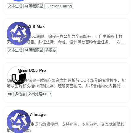
高并发、轻量化任务，适合日常对话、内容创作、基础 RAG、批量
文本生成
AI 编程模型
Function Calling
文案处理等普惠刚需场景。
Qwen3.8-Max
2.4万亿参数MoE旗舰，编程与办公能力全面跃升，可自主编程十数
天交付完整项目。胜任法律、金融、设计等数百种专业任务，一次对
话端到端交付生产级成果。原生视觉理解贯穿规划、执行与验证全流
文本生成
AI 编程模型
多模态
程，支持超长文档与长视频的深度语义解析。长程任务中自主规划与
闭环迭代，持续进化。
MinerU2.5-Pro
MinerU2.5-Pro是一款面向复杂文档解析与 OCR 场景的专业模型，能
够从图片和文档中识别文字、理解页面布局，并将非结构化内容转换
为便于存储、检索和二次处理的结构化结果。
8K
多语言
文档处理/OCR
Wan2.7-Image
万相 2.7 图像生成与编辑模型，支持组图、多图参考、交互式编辑和
最高 2K 输出。