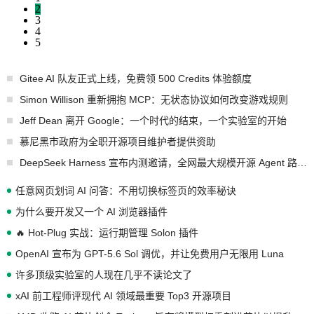
2
3
4
5
Gitee AI 队友正式上线，免费领 500 Credits 体验额度
Simon Willison 重新拥抱 MCP：无状态协议如何改变游戏规则
Jeff Dean 离开 Google：一个时代的结束，一个实验室的开始
慕尼黑市政府为全职开源项目维护者提供资助
DeepSeek Harness 宣布内测邀请，全网最大规模开源 Agent 路演现场诞生
任意网页划词 AI 问答：不用切换标签页的效率秘诀
为什么要开发又一个 AI 浏览器插件
🔥 Hot-Plug 实战：运行期管理 Solon 插件
OpenAI 宣布为 GPT-5.6 Sol 调优，并让免费用户无限用 Luna
许多顶级实验室的人现在几乎不读论文了
xAI 前工程师评现代 AI 领域最重要 Top3 开源项目