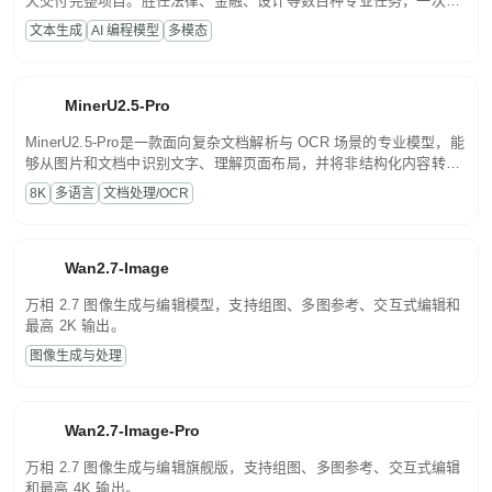
天交付完整项目。胜任法律、金融、设计等数百种专业任务，一次对
话端到端交付生产级成果。原生视觉理解贯穿规划、执行与验证全流
文本生成
AI 编程模型
多模态
程，支持超长文档与长视频的深度语义解析。长程任务中自主规划与
闭环迭代，持续进化。
MinerU2.5-Pro
MinerU2.5-Pro是一款面向复杂文档解析与 OCR 场景的专业模型，能
够从图片和文档中识别文字、理解页面布局，并将非结构化内容转换
为便于存储、检索和二次处理的结构化结果。
8K
多语言
文档处理/OCR
Wan2.7-Image
万相 2.7 图像生成与编辑模型，支持组图、多图参考、交互式编辑和
最高 2K 输出。
图像生成与处理
Wan2.7-Image-Pro
万相 2.7 图像生成与编辑旗舰版，支持组图、多图参考、交互式编辑
和最高 4K 输出。