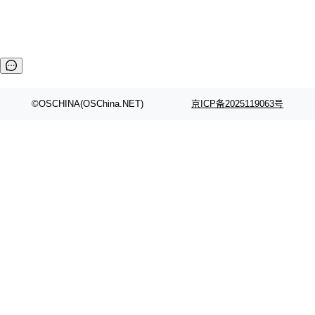
©OSCHINA(OSChina.NET)
京ICP备2025119063号