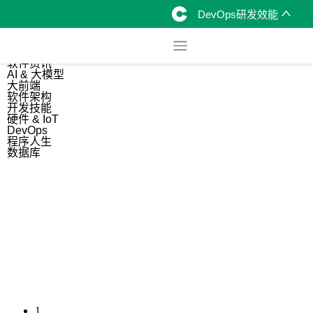
DevOps研发效能
综合
开源资讯
软件资讯
AI & 大模型
大前端
软件架构
开发技能
硬件 & IoT
DevOps
程序人生
数据库
1