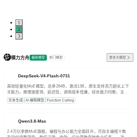
1
2
3
模力方舟
最新模型
热门模型
更多大模型
DeepSeek-V4-Flash-0731
高效轻量化MoE模型，总参284B，激活13B，原生支持百万超长上下
文能力。推理速度快、延迟低、调用成本低廉，综合能力均衡，主打
高并发、轻量化任务，适合日常对话、内容创作、基础 RAG、批量
文本生成
AI 编程模型
Function Calling
文案处理等普惠刚需场景。
Qwen3.8-Max
2.4万亿参数MoE旗舰，编程与办公能力全面跃升，可自主编程十数