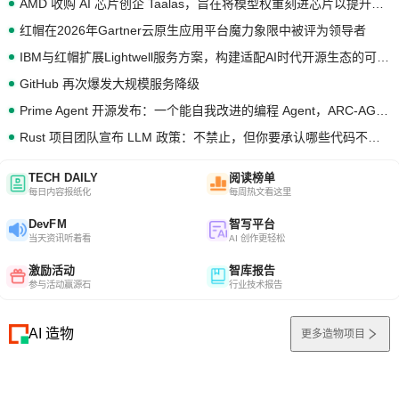
AMD 收购 AI 芯片创企 Taalas，旨在将模型权重刻进芯片以提升推理性能
红帽在2026年Gartner云原生应用平台魔力象限中被评为领导者
IBM与红帽扩展Lightwell服务方案，构建适配AI时代开源生态的可信基础设施
GitHub 再次爆发大规模服务降级
Prime Agent 开源发布：一个能自我改进的编程 Agent，ARC-AGI 3 超越人类专家基线
Rust 项目团队宣布 LLM 政策：不禁止，但你要承认哪些代码不是你写的
TECH DAILY
阅读榜单
每日内容报纸化
每周热文看这里
DevFM
智写平台
当天资讯听着看
AI 创作更轻松
激励活动
智库报告
参与活动赢源石
行业技术报告
AI 造物
更多造物项目