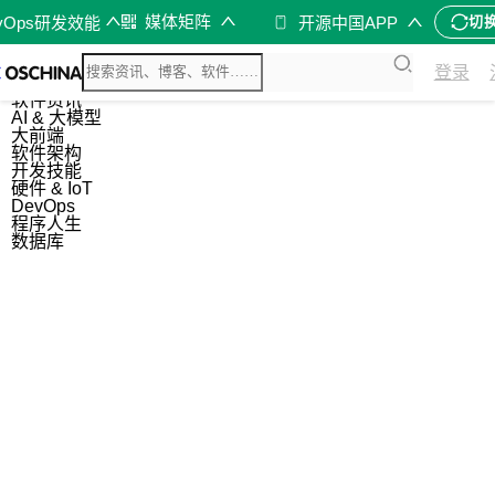
媒体矩阵
vOps研发效能
开源中国APP
切
综合
登录
开源资讯
软件资讯
AI & 大模型
大前端
软件架构
开发技能
硬件 & IoT
DevOps
程序人生
数据库