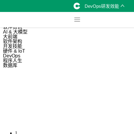
DevOps研发效能
综合
开源资讯
软件资讯
AI & 大模型
大前端
软件架构
开发技能
硬件 & IoT
DevOps
程序人生
数据库
1