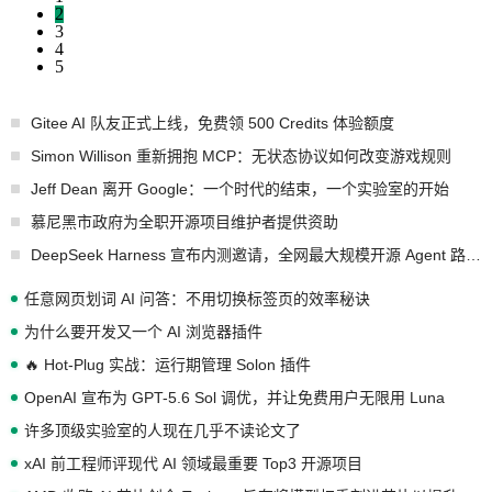
2
3
4
5
Gitee AI 队友正式上线，免费领 500 Credits 体验额度
Simon Willison 重新拥抱 MCP：无状态协议如何改变游戏规则
Jeff Dean 离开 Google：一个时代的结束，一个实验室的开始
慕尼黑市政府为全职开源项目维护者提供资助
DeepSeek Harness 宣布内测邀请，全网最大规模开源 Agent 路演现场诞生
任意网页划词 AI 问答：不用切换标签页的效率秘诀
为什么要开发又一个 AI 浏览器插件
🔥 Hot-Plug 实战：运行期管理 Solon 插件
OpenAI 宣布为 GPT-5.6 Sol 调优，并让免费用户无限用 Luna
许多顶级实验室的人现在几乎不读论文了
xAI 前工程师评现代 AI 领域最重要 Top3 开源项目