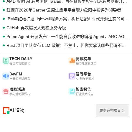
AMD 收购 AI 芯片创企 Taalas，旨在将模型权重刻进芯片以提升推理性能
红帽在2026年Gartner云原生应用平台魔力象限中被评为领导者
IBM与红帽扩展Lightwell服务方案，构建适配AI时代开源生态的可信基础设施
GitHub 再次爆发大规模服务降级
Prime Agent 开源发布：一个能自我改进的编程 Agent，ARC-AGI 3 超越人类专家基线
Rust 项目团队宣布 LLM 政策：不禁止，但你要承认哪些代码不是你写的
TECH DAILY
阅读榜单
每日内容报纸化
每周热文看这里
DevFM
智写平台
当天资讯听着看
AI 创作更轻松
激励活动
智库报告
参与活动赢源石
行业技术报告
AI 造物
更多造物项目