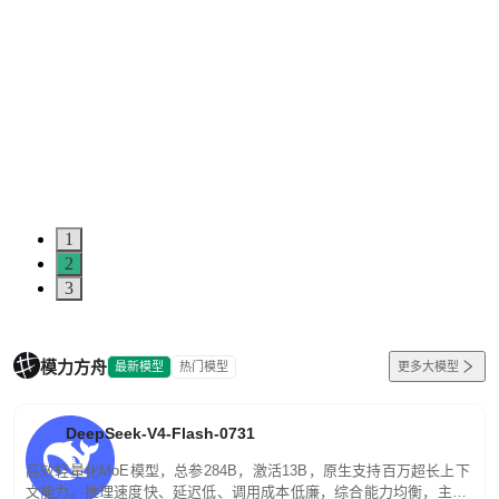
1
2
3
模力方舟
最新模型
热门模型
更多大模型
DeepSeek-V4-Flash-0731
高效轻量化MoE模型，总参284B，激活13B，原生支持百万超长上下
文能力。推理速度快、延迟低、调用成本低廉，综合能力均衡，主打