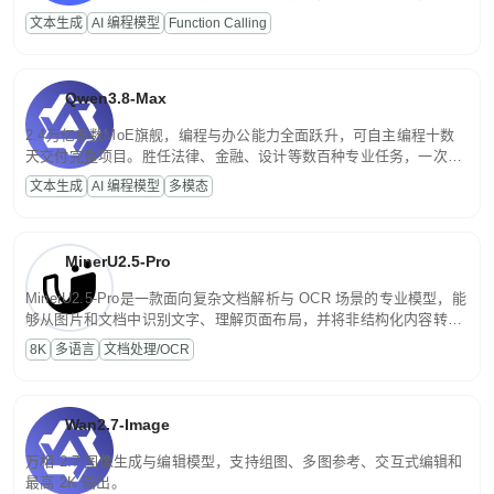
高并发、轻量化任务，适合日常对话、内容创作、基础 RAG、批量
文本生成
AI 编程模型
Function Calling
文案处理等普惠刚需场景。
Qwen3.8-Max
2.4万亿参数MoE旗舰，编程与办公能力全面跃升，可自主编程十数
天交付完整项目。胜任法律、金融、设计等数百种专业任务，一次对
话端到端交付生产级成果。原生视觉理解贯穿规划、执行与验证全流
文本生成
AI 编程模型
多模态
程，支持超长文档与长视频的深度语义解析。长程任务中自主规划与
闭环迭代，持续进化。
MinerU2.5-Pro
MinerU2.5-Pro是一款面向复杂文档解析与 OCR 场景的专业模型，能
够从图片和文档中识别文字、理解页面布局，并将非结构化内容转换
为便于存储、检索和二次处理的结构化结果。
8K
多语言
文档处理/OCR
Wan2.7-Image
万相 2.7 图像生成与编辑模型，支持组图、多图参考、交互式编辑和
最高 2K 输出。