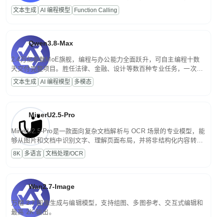
高并发、轻量化任务，适合日常对话、内容创作、基础 RAG、批量
文本生成
AI 编程模型
Function Calling
文案处理等普惠刚需场景。
Qwen3.8-Max
2.4万亿参数MoE旗舰，编程与办公能力全面跃升，可自主编程十数
天交付完整项目。胜任法律、金融、设计等数百种专业任务，一次对
话端到端交付生产级成果。原生视觉理解贯穿规划、执行与验证全流
文本生成
AI 编程模型
多模态
程，支持超长文档与长视频的深度语义解析。长程任务中自主规划与
闭环迭代，持续进化。
MinerU2.5-Pro
MinerU2.5-Pro是一款面向复杂文档解析与 OCR 场景的专业模型，能
够从图片和文档中识别文字、理解页面布局，并将非结构化内容转换
为便于存储、检索和二次处理的结构化结果。
8K
多语言
文档处理/OCR
Wan2.7-Image
万相 2.7 图像生成与编辑模型，支持组图、多图参考、交互式编辑和
最高 2K 输出。