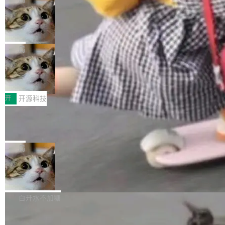
现实 过去两年，CIO们的焦虑清单上多了两项：
设置，如果用布尔值 + 可空字段来表示——bool
个"AI 知识库 + 聊天机器人"——每个大厂都在
一是如何让大模型和智能体应用安全地从PoC走
ean 表示是否可切换，nullable 的默认模式、浅
Deno 团队开源 Celld，可自托管的分
做，没什么新鲜的。 但 Kenton Varda 在 Twitte
向生产，二是如何让测试团队跟得上AI应用...
布式 Durable Objects
色方案、深色方案——会产生大量无意义的组
r 上把事情说清楚了： 今天我们发布了 Cloudfla
Ryan Dahl 领导的 Deno 团队推出了最新开源项
合。方案缺了、配置冲突了、全 null 了。要知道
re OS，一个带连接器的聊天机器人，跟其他所
目 Celld，一个能在自己机器上运行 Cloudflare
局
哪些组合有效，作者说，你得靠"文档、校验、或
有科技公司做的一样。只不过，实际上它不一
Workers 和 Durable Objects 的守护进程。 设
者部落知识"。 换个写法。Rust 的 enum，两个
样。这是 Sandstorm.io 的重制版，我十年前的
鲁大师7月新机性能/流畅/AI榜：vivo夺
计思路很直接：每个对象是一个独立的 SQLite
变体：Switchable...
性能、流畅双第一，三星Galaxy Z系列
那个创业公司。不同的是，这次它构建在 Cloudf
数据库，按名称寻址，复制到你自己的 S3 兼容
2026年7月的手机市场，由于存储等硬件成本暴
新折叠缺席
lare Workers 上——我花了九年时间搭建的平台
存储库里。节点之间只通过这个存储库协调——
增，手机厂商的日子也不好过啊，新机速度明显
开
开源科技
——并且深度集成了 AI。这基本上是我十年秘密
没有控制平面，没有共识协议。每个对象自带一
放缓，因此硝烟味淡了许多。新机参数规格除开
计划的顶峰。 十年前，Ken...
个小型数据库，应用天然按分片构建，单个数据
Zed 推出 DeltaDB，一个记录 commit
高价的三星折叠（三星Galaxy Z Fold8 Ultra / Z
之间所有操作的版本控制系统
库的竞争和爆炸半径问题在设计层面就被消除
Fold8 / Z Flip8）外，其余要么是中低端机器，
Zed 编辑器团队发布了新项目——DeltaDB，一
了。 闲置的 cell 会休眠到几乎不占资源。当 cel
例如iQOO Z11i、REDMI Note 17、REDMI No
个在 git commit 之间记录每一次编辑操作的版
局
l 迁移或唤醒时，新宿主从 S3 恢复 SQLite 数据
te 17 Pro、OPPO K15，要么是vivo X300 E这
本控制系统。目前处于 Early Access 阶段。 De
库继续执行。存储库是持久化的唯一真相...
样的次旗舰。 Galaxy Z Fold8 Ultra / Z Fold8 /
SpaceXAI 单季资本开支达 183 亿美元
ltaDB 的核心思路直接写在 landing page 最显
Z Flip8三款折叠屏新机均在7月22日发布，且全
眼的位置：「Software is made between com
根据风险投资人Tomer Tunguz 博客（VC 分
部搭载骁龙8 Elite Gen5 for Galaxy，它们本该
mits」——软件是在 commit 之间写出来的。git
析）披露的最新分析与第二季度业绩报告，Spac
白开水不加糖
是7月性...
只记录了你提交的最终状态，但真正的工作过程
eXAI在上个季度的总资本支出飙升至183.7亿美
——打字、删改、试错、agent 对话——都在 co
Meta 发布终端编程 Agent“Muse Cod
元。其中，绝大部分资金被直接用于 AI 领域，