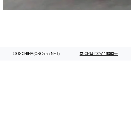
代码检索手段（如关键词匹配、目录遍历）仅能
在语法层面完成文本定位，难以触及代码的语义
内涵与结构关联，导致开发者使用代码智能体在
理解大规模代码仓时面临显著"代码仓理解"瓶
颈。 代码仓深度理解服务（以下简称" CodeBas
e深度理解服务"）是华为云码道（CodeA...
©OSCHINA(OSChina.NET)
京ICP备2025119063号