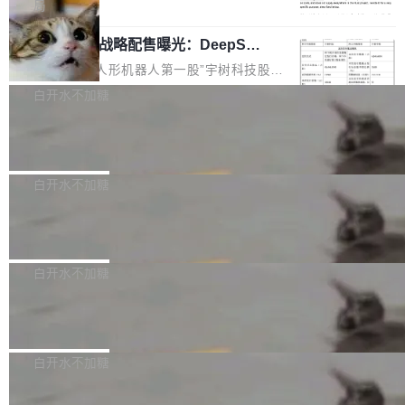
5% RHAE Best@1，超过了 ARC 报告的人类专
覆盖 rust-lang/rust 单一仓库的代码贡献。这不
局
家基线 95.4%。 不是又一个 coding agent 包装
是项目级别的官方立场，目前由五个团队采纳，
宇树科技 IPO 战略配售曝光：DeepSe
器 Prime Agent 的架构和市面上大多数 coding
但它可能是主流开源项目中关于 AI 辅助贡献最
ek 获配 93.3 万股，锁定 36 个月
agent 有本质区别。大多数 agent harness 的设
细致的一份规则。 政策的核心只有一句话：LLM
8月6日晚间，“人形机器人第一股”宇树科技股份
计是基于早期模型的能力—...
可以用来分析、提炼、审阅、建议，但不能用来
有限公司披露IPO发行价格及战略配售结果，杭
白开水不加糖
创作。 具体来说，LLM 生成的代码可以提交，
州深度求索人工智能基础技术研究有限公司（De
但必须满足五个条件：预先安排、非关键、高质
Docker 29.7.2 发布
epSeek）获配93.3399万股，按150.8元/股发行
量、充分测试、充分审查，并且必须披露。LLM
价格计算，认购金额约1.41亿元，股份锁定期为
Docker 29.7.2 现已发布，具体更新内容如下：
不得生成涉及安全性的关键变更，除非作者本身
36个月。 公告显示，本次宇树科技战略配售对
Bug fixes and enhancements 修复多次传递同
白开水不加糖
就是领域专家。即使如此，政策也"强烈不建
象主要包括长期投资机构、与公司业务具有战略
一环境变量时，docker service create和docker
议"这么做。 对于不披露的情况，审核者可以直
合作关系或长期合作愿景的大型企业、科创板保
Apache Fluss 毕业成为顶级项目
service update会发生 panic 的问题。docker/cl
接关闭 PR，无需解释。 政策作者 Jynn Ne...
荐人跟投子公司，以及公司高级管理人员和核心
i#7145 修复了 Docker Engine 29.7.0 中引入的
今年 7 月，Apache Fluss 的毕业提案在 Apach
员工参与设立的专项资产管理计划。其中，Dee
一个回归问题，该问题导致拉取镜像时会拒绝包
e 孵化器项目管理委员会（IPMC）投票中获得
白开水不加糖
pSeek作为与宇树科技具备战略合作关系的企
含绝对 hardlink 目标的镜像（此类镜像由某些镜
全票通过，随后获 Apache 软件基金会董事会批
业，获配股份数量占本次发行数量的2.31%。 除
像构建工具生成）。moby/moby#53305 修复了
马斯克 AI 百科项目 Grokipedia 被曝数
准。今天，Apache 软件基金会正式宣布 Apach
DeepSeek外，腾讯旗下上海启善投资有限公司
月未更新
Docker Engine 29.7.0 中引入的一个回归问
e Fluss 孵化毕业，成为 Apache 顶级项目（TL
埃隆·马斯克推出的AI百科项目 Grokipedia 被曝
获配9...
题，该问题可能导致在旧版 Linux 内核...
P）！这一里程碑不仅标志着 Fluss 迈入新的发
长期停止内容更新，未能实现其作为“AI版维基百
白开水不加糖
展阶段，也将进一步推动流式存储、实时湖仓与
科”替代品的目标。 据 Lawfare 最新调查，自今
AI 数据基础加速融合，为实时数据基础设施的发
Solon I18n：三种解析器，零样板代码
年4月以来，Grokipedia 页面更新功能基本停