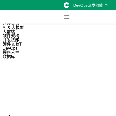
DevOps研发效能
综合
开源资讯
软件资讯
AI & 大模型
大前端
软件架构
开发技能
硬件 & IoT
DevOps
程序人生
数据库
1