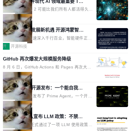
业化营销服务的需求从未如此迫切。 但市场扩容
xAI 前工程师评现代 AI 领域最重要 Top
n 这条推文引发了广泛讨论。他不是在说风凉
巧机身有效提升市面主流标准A...
3 开源项目
的同时,服务商的竞争逻辑正在改变。2026年Top
话，他是说出了一个圈内人尽皆知但很少公开捅
Flash Attention 2 可能比我们所有人都活得久。
Agency年度合辑的观察指出,“产品”这个离消费
破的事实。 Jordan 随后补充了一句软化声明：
这句话不是来自某个技术博客，而是出自 Hieu
局
者最近的载体,在整个品牌营销层面的权重显著变
「我不认为这些会议上大部分论文都在过度宣传
Pham 的一条推文。Hieu Pham 是谁？他是 xAI
高了。全域营销服务商的竞争正在从规模转向深
或造假。问题是，作为读者，如果你筛选出那些
共商智能硬件发展新机遇 开源鸿蒙智能
的早期工程师之一，在 Grok 训练基础设施团队
度,案例厚度、全域覆盖、多线协同...
硬件开发者日杭州站即将举行
看起来最令人兴奋的论文，那它们大部分都是过
工作过。近日他在 X 上发了一条帖子，列出了他
随着万物智联加速深入千行百业，智能硬件正从
度宣传的。」 这才是真正的痛点。不是所有论文
认为现代 AI 领域最重要的三个开源项目。 第一
单点设备迈向智能化、网联化、协同化发展。作
开
开源科技
都有问题，是最吸引眼球的那批论文最有问题。
个名字毫无悬念：Flash Attention 2。 Hieu 的
为面向全场景、跨终端的分布式操作系统，开源
他引用的帖子来自 Mathew Shen，一位 ICLR 2
理由很具体。FA 系列不需要解释，但 FA2 是他
GitHub 再次爆发大规模服务降级
鸿蒙通过统一技术底座和分布式能力，为不同类
026 的读者：「看了篇 ...
认为最重要的一个——复杂度恰到好处，刚好能
型智能设备的开发、连接与互联提供关键支撑，
8 月 6 日，GitHub Actions 和 Pages 再次大规
驱动你去学 CuTe，但还没被那些"邪恶的" Hopp
也为产业链企业探索产品创新与商业增长打开新
模服务降级，Actions 完全不可用超过 5 小时，
局
er++ 优化所淹没，足够容易修改和适配。 更关
的空间。 8月14日，开源鸿蒙智能硬件开发者日
webhook 停发，连自托管 runner 也因调度层故
键的是 FA2 的持久性...
（OHDD：OpenHarmony Hardware Develope
Prime Agent 开源发布：一个能自我改
障无法工作。Pages、Copilot code review、C
进的编程 Agent，ARC-AGI 3 超越人类
r Day）将在杭州启航。活动面向智能硬件产业
opilot coding agent 全部受影响。从检测到完全
Prime Intellect 发布了 Prime Agent，一个开源
专家基线
链企业和开发者，邀请行业专家与资深技术顾
恢复，大约 12 小时。 这是 2026 年 8 月的第六
的编程 Agent Harness，核心设计围绕两个抽
局
问，围绕开源鸿蒙技术能力、设备适配、芯片适
起事故，其中四起与 AI/Copilot 服务相关。 Git
象：Recursive Language Model（RLM）和 C
配、功耗与稳定性调优、兼容性测评及统一互联
Rust 项目团队宣布 LLM 政策：不禁
Hub 员工 kdaigle 在 HN 讨论中贴出了一组数
ontinual Harness。在 ARC-AGI 3 基准测试
等内容展开系统讲解和实战交流，帮助企业进一
止，但你要承认哪些代码不是你写的
据：2025 年全年 10 亿次 commit。现在，每周
上，Prime Agent + Opus 5 的组合达到了 95.
Rust 语言项目正式通过了一项 LLM 使用政策，
步了解开源鸿蒙在智能...
2.75 亿次，全年预计 140 亿次。GitHub...