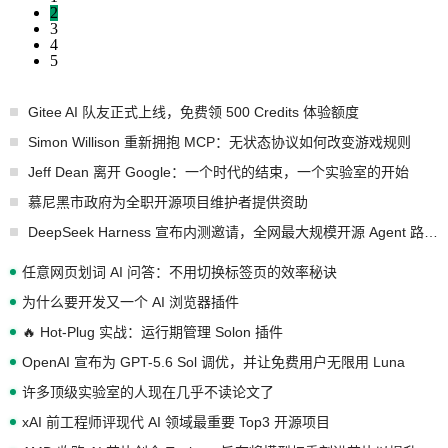
2
3
4
5
Gitee AI 队友正式上线，免费领 500 Credits 体验额度
Simon Willison 重新拥抱 MCP：无状态协议如何改变游戏规则
Jeff Dean 离开 Google：一个时代的结束，一个实验室的开始
慕尼黑市政府为全职开源项目维护者提供资助
DeepSeek Harness 宣布内测邀请，全网最大规模开源 Agent 路演现场诞生
任意网页划词 AI 问答：不用切换标签页的效率秘诀
为什么要开发又一个 AI 浏览器插件
🔥 Hot-Plug 实战：运行期管理 Solon 插件
OpenAI 宣布为 GPT-5.6 Sol 调优，并让免费用户无限用 Luna
许多顶级实验室的人现在几乎不读论文了
xAI 前工程师评现代 AI 领域最重要 Top3 开源项目