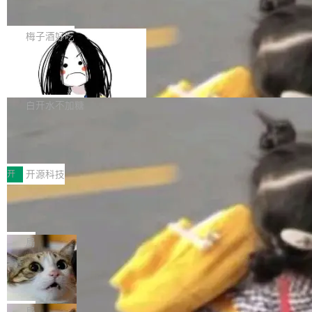
展开启新的篇章。
滞，过去三个月内没有任何条目完成更新，用户
如果你在 Spring Boot 里做过国际化，流程大概
提交的编辑请求也长期处于待处理状态。 Groki
是这样的：配 MessageSource 的 Bean、写 R
梅子酒好吃
pedia 于去年底上线，定位为由人工智能生成内
eloadableResourceBundleMessageSource、
容的百科平台，被马斯克视为传统众包百科网站
Apache Doris 4.1 全面增强 Iceberg：
声明 LocaleResolver、注册 LocaleChangeInt
支持 UPDATE、MERGE INTO 与 Iceb
维基百科的替代方案。Lawfare 调查发现，无论
erceptor…五六步之后才能看到第一行翻译文
Apache Doris 4.1 要补齐的，正是缺失的那一
erg V3
热门页面还是低关注度页面，均未出现近期更
本。 Solon 换了个方式。整个 i18n 模块围绕三
半。在已有查询能力的基础上，Doris 进一步支
白开水不加糖
新，相关问题并非局限于特定领域，而是在不同
个解析器、一个注解、一个工具类展开——没有
持了 UPDATE、DELETE、MERGE INTO 等数
主题和访问量页面中普遍存在。 调查人员最初认
XML、没有拦截器注册、没有样板配置。 资源
Testin XAgent：CIO智能测试落地指南
据修改操作、完整的表结构管理与分区演进，以
为，Grokipedia可能只是限...
文件的约定 把文件放到 resources/i18n/ 下： r
及 rewrite_data_files、expire_snapshots 等日
7月30日，TiD2026质量竞争力大会在北京中关
esources/i18n/messages.properties ...
常维护操作，并完整支持 Iceberg V3 格式。
村国家自主创新示范区会议中心开幕。本届大会
开
开源科技
由中关村智联软件服务业质量创新联盟主办，以
让非法状态不可表示：一篇关于 ADT
“智构可信·质创未来——AI原生时代的质量新范
的帖子在 Reddit 火了
式”为主题，直面AI从实验室走向规模化产业落地
有一种东西，一旦用过就回不去了。Alex Fedos
的核心质量命题。会上，《2026智能研发生产力
eev 管它叫"软件设计的基石"。 他说的东西不新
局
工具选型手册》发布，Testin云测的Testin XAge
鲜——代数数据类型（ADT），尤其是和类型
Cloudflare 开源内部企业 AI 平台 Clou
nt智能测试系统入选AI测试领域代表产品。对CI
（sum type）。但他说清楚了一件事：这不是类
dflare OS
O而言，这提示了一个转变：AI测试正在从效率
型系统的学术体操，是日常编码的思维方式。 文
Cloudflare 发布了一个开源项目 Cloudflare O
工具升级为企业的质量基础设施。 CIO面对的新
章从一个简单的例子切入。一个网站的深色主题
S。如果你只看官方博客，你会觉得这是又一
局