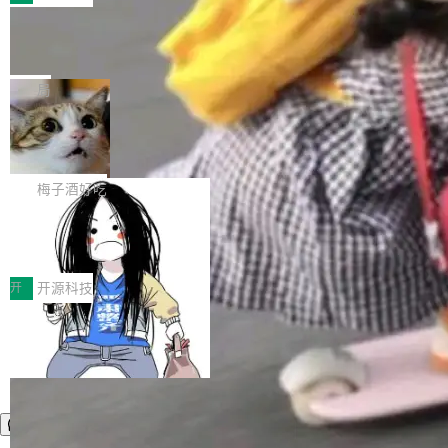
件。 腾讯网平团队在UCL-MPComm中实现了一
型或企业内部部署模型提升研发效率。但随着 AI
各领域的应用成果，覆盖技术底座、行业赋能、
个独立于业务线程的全局通信引擎（Engine），
Coding 从个人辅助工具逐步走向团队级、组织
Jeff Dean 离开 Google：一个时代的结
产品应用、支撑保障、专题等五大方向。深信服
并实...
束，一个实验室的开始
级应用，企业在规模化落地过程中，对安全性、
AI算力网关（AI创新平台）成功入选！ 随着各行
Google 员工编号 20。MapReduce 作者之一。
可控性和代码质量提出了更高要求。 首先是数据
各业的Agent走向规模化建设，算力构成形态逐
Bigtable 作者之一。TensorFlow 的作者之一。
局
安全与合规要求。对于大多数普通研发场景，公
渐丰富，用户关注的重点也在发生变化：不只是
Gemini 的架构师。Google 首席科学家。 Jeff D
有云模型能够满足快速试用和效率提升的需求。
让AI用起来，还要进一步看清混合算力时代下，
🔥 SolonCode v2026.8.4 发布：界面
ean 在 Google 工作了 27 年后，宣布离职。 他
但对于金融、能源、医疗等对数据安全要求较...
字体可调、22 种语言、记忆搜索增强
Token花在哪里、算力是否被充分利用，以及持
不是一个人走。一同离开的还有 Sanjay Ghema
打开终端就能上岗的全中文编码智能体，这一轮
续增长的AI成本该如何优化。 深信服AI算力网关
wat（Google 员工编号 23，Jeff Dean 二十多
把「看得清、用母语、记得住」三件事一次补
梅子酒好吃
正是围绕这些实际问题，从Token治理和成本治
年的编程搭档，MapReduce 和 Bigtable 的共同
齐。 SolonCode 是什么 SolonCode 是杭州无
理两个方面，让用户的每一份算力都看得清、管
作者）、Quoc Le（Google 大脑核心成员，Se
让“代码语义理解”深度释放AI Coding
耳科技研发的企业级终端编码智能体——一位全
得住、用得稳、省得下、更安全！ 一、从现在开
价值潜能：华为云码道（CodeArts）
q2Seq 和 DocAI 的共同发明人）以及 Oriol Vin
中文驱动的数字员工，自主理解需求、规划步
一、代码仓深度理解技术的作用与价值 在软件工
始，Token使用一目...
代码仓技术解析
yals（Gemini 联合负责人，AlphaSta...
骤、编写代码。不挑模型、不挑平台，curl 一行
程实践中，代码仓是企业核心知识资产的主要载
开
开源科技
装完即用。 开源地址：Gitee · GitCode · GitHu
体。企业级代码仓库通常包含数十万乃至数百万
b 安装 支持 Java 8+（8~26）、macOS / Linu
个文件，其规模远超单次模型调用可承载的上下
x / Windows / Harmony PC。 # macOS / Linu
文窗口。随着项目规模的持续扩张与代码历史的
x / Harmony PC curl -fsSL https://solon.noea
不断累积，代码仓中的模块关系、接口契约、业
r.org/solon...
务逻辑等关键信息往往分散于数十乃至数百个文
件之中，形成高度复杂的知识关联网络。传统的