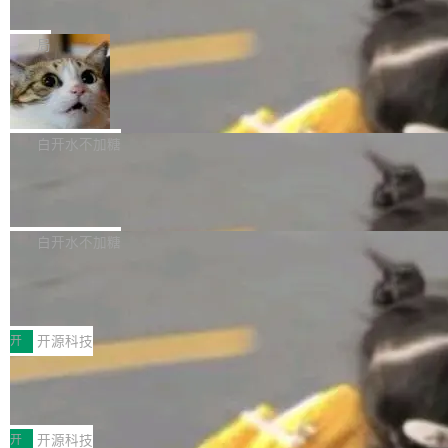
e” 和 Muse Spark 1.2 模型
mmit 之间的空隙里丢失了。 DeltaDB 要做的就
金额高达158.3亿美元，这一单项投入已经逼近
Meta 今天发布了两款 AI 产品：Muse Code，
是把这段空隙补上。 回退到任何一次编辑：Delt
微软同期总资本开支的四成。 与亚马逊、Alpha
一个在终端里运行的编程 agent；Muse Spark
局
aDB 捕获 commit 之间的每一次操作，...
bet、微软以及 Meta 等传统科技巨头相比，Spa
1.2，驱动这个 agent 的新模型。一句话概括：
ceXAI的资金消耗速度尤为引人瞩目。然而，支
美团开源 LoHoSearch，用知识图谱校
你可以用 curl -fsSL https://dev.meta.ai/install.
准 AI 能力认知
撑庞大支出的资金来源却呈现出截然不同的面
sh | bash 安装一个能在大项目里自动规划、写
机器出题的前提，是让机器拥有全局视野。整个
貌。数据显示，微软和 Meta 主要依托充沛的经
代码、验证结果的 AI 终端工具。 据介绍，Muse
构建流程可以分为四个环节：建图 → 控制难度
白开水不加糖
营现金流来覆盖资本开支，其资本支出覆盖率分
Code 是 Meta 的编程 agent 产品。它和市场上
→ 质量把关 → 数据概览。
别达到155% 和106%;而SpaceXAI的经营现金
腾讯开源 UCL-MPComm 通信库
已有的终端编程 agent 在设计理念上有几个明显
流仅能覆盖资本开支的12...
的差异点。 异步后台 agent：Muse Code 有一
腾讯网平团队宣布开源了 UCL-MPComm 通信
个主 agent 循环，外加一组后台 agent。这些后
库，并将作为transport接入Mooncake TENT。
白开水不加糖
台 agent...
该通信库针对AI Memory池化场景的数据传输需
CoStrict入选工信部2025人工智能应用
求进行了深度优化，能够实现数据中心内大规模
典型案例
计算节点间多种内存类型的高性能通信。 UCL-
近日，工信部科技司公示《2025人工智能应用典
MPComm将作为一种传输引擎接入Mooncake T
型案例入选名单》，深信服“面向企业研发场景的
开
开源科技
ENT，实现零拷贝传输性能提升30%、非零拷贝
开源 AI 编程平台 CoStrict 应用”凭借卓越的技术
传输性能最高提升5倍。UCL-MPComm底层基
深信服AI算力网关入选工信部人工智能
创新与落地成效成功入选。 全链路私有化部署，
应用典型案例！
于自研UCL-Engine通信引擎，后续腾讯网平将
助力企业AI研发安全落地 当前，越来越多企业已
前不久，工业和信息化部正式发布《2025年人工
持续开源更多基于UCL-Engine的高性能通信组
经开始引入 AI Coding 工具，通过调用公有云模
智能应用典型案例名单》，集中展示人工智能在
开
开源科技