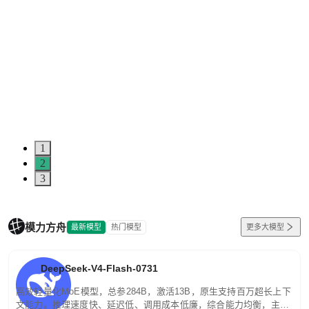
1
2
3
模力方舟
最新模型
热门模型
更多大模型
DeepSeek-V4-Flash-0731
高效轻量化MoE模型，总参284B，激活13B，原生支持百万超长上下
文能力。推理速度快、延迟低、调用成本低廉，综合能力均衡，主打