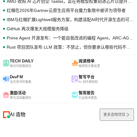
AMD 收购 AI 芯片创企 Taalas，旨在将模型权重刻进芯片以提升推理性能
红帽在2026年Gartner云原生应用平台魔力象限中被评为领导者
IBM与红帽扩展Lightwell服务方案，构建适配AI时代开源生态的可信基础设施
GitHub 再次爆发大规模服务降级
Prime Agent 开源发布：一个能自我改进的编程 Agent，ARC-AGI 3 超越人类专家基线
Rust 项目团队宣布 LLM 政策：不禁止，但你要承认哪些代码不是你写的
TECH DAILY
阅读榜单
每日内容报纸化
每周热文看这里
DevFM
智写平台
当天资讯听着看
AI 创作更轻松
激励活动
智库报告
参与活动赢源石
行业技术报告
AI 造物
更多造物项目