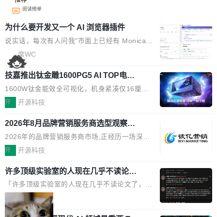
阅读榜单
为什么要开发又一个 AI 浏览器插件
说实话，每次有人问我"市面上已经有 Monica、
Sider、Copilot for Chrome 这些 AI 浏览器插件
席WC
了，你为什么还要再做一个"，我都觉得这个问题
技嘉推出钛金雕1600PG5 AI TOP电
问得好。 因为我自己也是从用户变成开发者的。
源：为发烧级主机与本地AI算力打造旗
现有产品的天花板 我用过不少 AI 浏览器插件。
1600W钛金能效全可视化，机身紧凑仅16厘米
舰供电方案
刚开始觉得都挺好——选中一段文字，弹出解
继2026台北电脑展首度亮相后，技嘉科技近日正
开
开源科技
释；写邮件时帮你润色；看英文网页给你翻译摘
式发布钛金雕1600PG5 AI TOP电源。这款高端
要。但用久了你会发现，它们本质上都是同一类
2026年8月品牌营销服务商选型观察：
电源专为发烧级DIY主机与本地AI算力平台打
从流量思维到品牌资产思维的范式转移
东西：一个带网页上下文的聊天框。 它们能读取
造，整机长度仅16厘米，提供1600W额定功率
2026年的品牌营销服务商市场,正经历一场深刻
页面的文本，然后把文本丢给大模型，再返回一
与80PLUS钛金能效；支持ATX 3.1与PCIe 5.1
的价值重构。全球全案品牌代理机构市场从2025
开
开源科技
段回答。仅此而已。 这当然有用，但总觉得差点
规范，结合服务器级元件、完善供电线材与内置
年的83.1亿美元增长至2026年的86.6亿美元,年
意思。比如我在一个后台管理系统里，需要填50
实时LCD监控屏，可充分满足当下高阶PC主机
许多顶级实验室的人现在几乎不读论文
复合增长率达5.44%,预计2032年将突破120亿美
个表单字段，每个字段还有联动逻辑；比如我
了
的严苛使用需求。 澎湃功率，紧凑机身 钛金雕1
元。数字广告与公共关系相关服务市场更是从20
「许多顶级实验室的人现在几乎不读论文了，而
想...
600PG5 AI TOP具备强悍输出功率，同时实现
25年的8463亿美元扩张至2026年的8763亿美
且他们认为 ICLR/ICML/NeurIPS 充斥着大量过
局
机身尺寸大幅精简。整机长度仅16厘米，属于同
元。数字的背后是一个清晰的事实——品牌对专
度宣传和欺诈。」 OpenAI 研究员 Keller Jorda
功率段机身尺寸十分紧凑的1600W电源产品。小