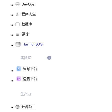
DevOps
程序人生
数据库
更 多
HarmonyOS
实验室
智写平台
造物平台
生产力
开源项目