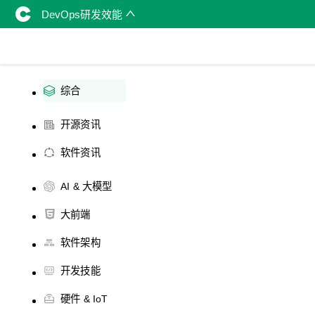
DevOps研发效能
综合
开源资讯
软件资讯
AI & 大模型
大前端
软件架构
开发技能
硬件 & IoT