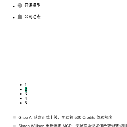
开源模型
公司动态
1
2
3
4
5
Gitee AI 队友正式上线，免费领 500 Credits 体验额度
Simon Willison 重新拥抱 MCP：无状态协议如何改变游戏规则