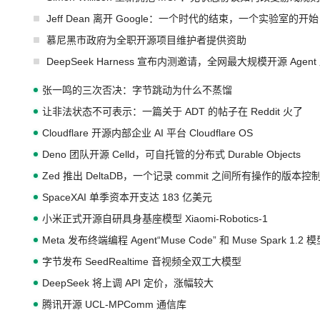
Jeff Dean 离开 Google：一个时代的结束，一个实验室的开始
慕尼黑市政府为全职开源项目维护者提供资助
DeepSeek Harness 宣布内测邀请，全网最大规模开源 Age
张一鸣的三次否决：字节跳动为什么不蒸馏
让非法状态不可表示：一篇关于 ADT 的帖子在 Reddit 火了
Cloudflare 开源内部企业 AI 平台 Cloudflare OS
Deno 团队开源 Celld，可自托管的分布式 Durable Objects
Zed 推出 DeltaDB，一个记录 commit 之间所有操作的版本控
SpaceXAI 单季资本开支达 183 亿美元
小米正式开源自研具身基座模型 Xiaomi-Robotics-1
Meta 发布终端编程 Agent“Muse Code” 和 Muse Spark 1.2 
字节发布 SeedRealtime 音视频全双工大模型
DeepSeek 将上调 API 定价，涨幅较大
腾讯开源 UCL-MPComm 通信库