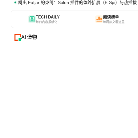
跳出 Fatjar 的束缚：Solon 插件的体外扩展（E-Spi）与热插拔（
TECH DAILY
阅读榜单
每日内容报纸化
每周热文看这里
AI 造物