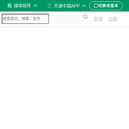
媒体矩阵
开源中国APP
切换老版本
登录
注册