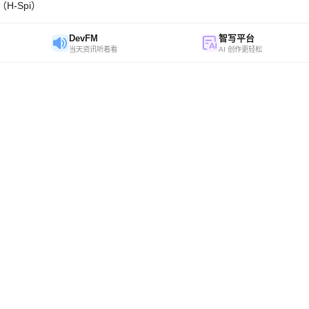
H-Spi）
DevFM
智写平台
当天资讯听着看
AI 创作更轻松