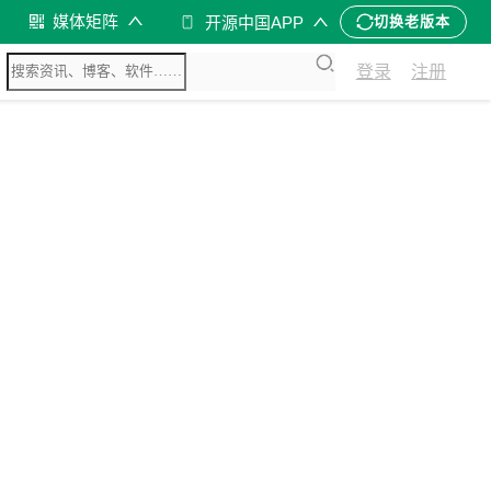
媒体矩阵
开源中国APP
切换老版本
登录
注册