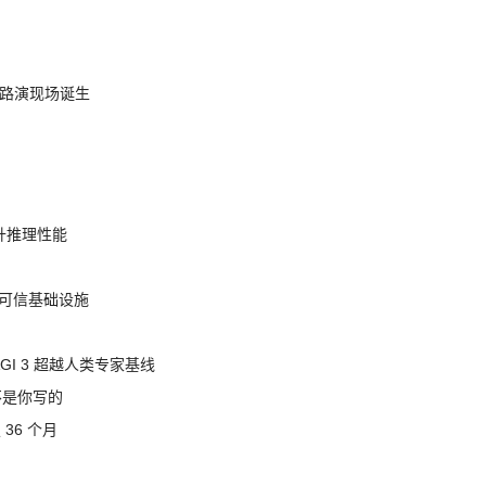
nt 路演现场诞生
提升推理性能
态的可信基础设施
AGI 3 超越人类专家基线
不是你写的
 36 个月