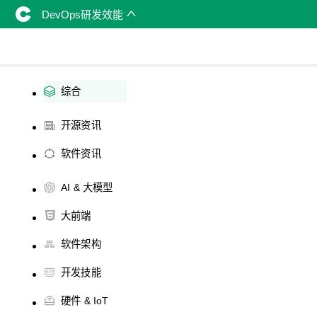
DevOps研发效能
综合
开源资讯
软件资讯
AI & 大模型
大前端
软件架构
开发技能
硬件 & IoT