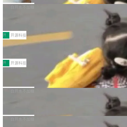
V ...
注意这是 OpenCode 一家的消耗。 OpenCode
作系统的第十八个主要版本。 自 NetBSD 10.1
白开水不加糖
是 Anomaly 出品的 AI 编程工具，套餐 10 美元/
以来的变化 更新亮点： 新增对 RISC-V 处理器
月。用户交了 10 美元，就能用 DeepSeek Flas
2026 ChinaJoy鸿蒙游戏增长臻享会举
架构的支持。NetBSD 11.0 是首个支持 64 位 R
办，鲸鸿动能系统呈现游戏行业解决方
h 随便写代码，按网友说法：「怎么使劲用也用
ISC-V 平台的稳定版本，涵盖一系列基于 StarFi
8月1日，2026 ChinaJoy期间，鸿蒙游戏增长臻
案
不完。」5T 来自免费额度，3T 来自 Go...
ve JH71XX 的设备，例如 VisionFive 2、PINE
享会在上海举办。鸿蒙生态的全场景智慧营销平
开
开源科技
64 STAR64，以及 QEMU。 增强了对 POSIX.1
台鲸鸿动能协同华为游戏中心，面向游戏行业开
-2024 和 C23 编程接口标准的兼容性。 compat
技嘉X3D系列再添新成员 B850 AORU
发者及生态伙伴，系统呈现了平台在游戏领域的
S ELITE X3D主板强化性能体验
_linux(8) 增强了对 Linux 系统调用的支持，包
完整能力版图——从IAP高价值用户的全周期经
面向AMD Ryzen X3D处理器玩家，技嘉X3D系
括 epoll（围绕 kqueue 实现）、POSIX 消息队
营、到IAA游戏的“买变一体”正循环、再到联运与
列主板阵容迎来新成员——B850 AORUS ELITE
开
开源科技
列、...
广告协同的全链路经营闭环，以及面向全球市场
X3D。作为面向主流高性能平台打造的全新主板
的出海增长布局。 华为终端云业务商业化销售负
Zadig v5.0 发布：AI 发布专员与 AI 审
产品，B850 AORUS ELITE X3D延续技嘉在X3
查专员上线
责人在开场致辞中表示，游戏开发者的核心诉求
D平台优化上的技术积累，旨在为游戏玩家带来
我们团队这几天最大的卡点不是 AI 写得不够
已不再是“多一个投放渠道”，而是一套能够持续
更稳定、更高效的装机选择。 B850 AORUS ELI
好，是 AI 写得太好了。 好到审查排期从两天的
白开水不加糖
驱动增长的体系。截至目前，搭载HarmonyOS
TE X3D基于AMD AM5平台打造，支持AMD Ry
活儿拖成了五天。PR 一堆起来没人敢合，发布
6的终端设备已突破7000万台，注册开发者数量
zen 9000/8000/7000系列处理器，并针对X3D
Dgraph v25.4.0 发布，具有图形后端的
窗口推了又推。好到合进 main 分支的代码，我
已突破 1100 万。随着鸿蒙生态汇聚越来越多的
原生 GraphQL 数据库
处理器特性进行平台级优化。其搭载X3D鸡血模
们自己都没看完。 这事不是个例。GitLab 调研
Dgraph 是一个水平可扩展的分布式 GraphQL
高质量游戏...
式2.0，可根据不同使用场景释放处理器潜力，
过 1528 名开发者，85% 说 AI 把瓶颈从写代码
数据库，有一个图形后端。作为一个原生的 Gra
白开水不加糖
帮助玩家在游戏与高负载应用中获得更充分的性
转移到了审代码。 写代码有人替你干了。但审代
phQL 数据库，它严格控制数据在磁盘上的排列