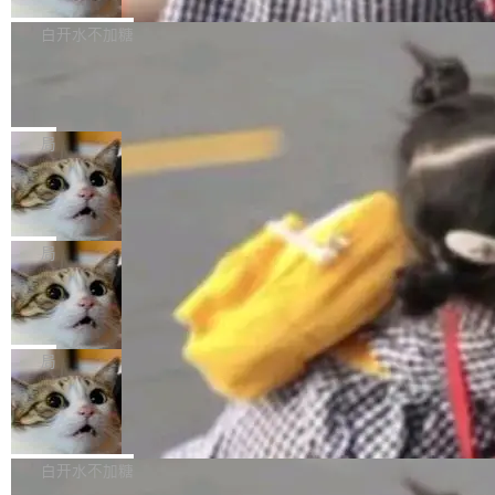
来自中国开发者雷霄骅（Lei Xiaohua）。 对于
外媒近日曝光了亚马逊的多份内部报告显示，AI
P9 patch03及以上版本。 *升级路径：设置 > 搜
很多中国音视频开发者而言，这个名字并不陌
导致公司在多个项目上超支。《金融时报》报道
白开水不加糖
索“软件更新” > 检查更新，即可搜索新版本，下
生。十年前，他通过大量中文技术文章、源码分
称，仅一个项目的成本超支就高达 180 万美元
载安装完成升级即可。 没有...
析和开源示例，让一代开发者第一次真正理解 F
Hugging Face CEO 发声：中国正在开
（约合人民币 1215 万元）。 具体来说，一名工
源模型上碾压我们
Fmpeg，也成为很多人进入音视频开发领域的
程师借助 Anthropic 旗下 Claude Sonnet 模型
"他们正在开源模型上碾压我们。" Hugging Fac
“启蒙老师”。 而今年，恰好是雷霄骅离世十周
编写程序，目标是完成电商平台作者信息与商品
e CEO Clément Delangue 在 CNBC 的采访里
局
年。FFmpeg 社区最终选择用一个大版本的名
列表的数据匹配 —— 一项常规的数据处理任
没有拐弯抹角。他说中国正在赢得 AI 竞赛，而
字，留下了这份纪念。 雷霄骅曾是中国传媒大学
务，最终却产生了 180 万美元的账单，实际支出
当 AI agent 把源码变成了最好的扩展系
且按目前的速度，中国 AI 工具预计在今年底或
数字电视技术方向的博士生，长期从事视频、音
统，开发者工具必须开源
超出原定预算 860%。 更令人意外的是，该项目
2027 年就能追上美国前沿实验室的水平。 Dela
五年前，David Crawshaw 问过很多软件工程师
频技...
最终并未成功落地，而高额算力消耗持续运行长
ngue 把原因归结为一件事：开放协作。中国的
一个问题：你写过什么给自己用的程序？答案几
局
达 5 个月，公司直到财务对账时才察觉异常。这
AI 开发者在一个共享和协作的生态里加速迭代，
乎都是没有。工程师们整天用别人写的程序写程
意味着一个无人看管的 AI 程序，在近半年时间
而美国模型厂商在"闭门造车"。他的原话是 "buil
DeepSeek Harness 宣布内测邀请，全
序给别人用。偶尔有人自己写个博客系统、智能
里日夜不停地"烧钱"。 复盘显示，...
网最大规模开源 Agent 路演现场诞生
ding in silos"——各自为战，互不通气。 这个判
家居控制、家庭实验室，都算稀奇事。 Crawsh
一条内测招募帖，发出去的时候大概没人想到它
断从他嘴里说出来分量不同。Hugging Face 是
aw 是 Shelley 的作者，一个开源 AI coding age
会变成一场开源 Agent 生态的路演。 8月1日，
局
全球最大的开源 AI 平台，上面跑着上百万个模
nt。他最近在博客上写了一篇文章，核心论点很
DeepSeek Harness 团队负责人崔添翼（tiany
型。谁在开源赛道上领先，...
简单：开发者工具必须开源。 理由不是传统的自
商汤 SenseNova U1.5-Lite-Preview
i）在 X 上发帖： 「如果你是 Agent Harness 相
开源
由软件情怀，而是一个跟 AI agent 直接相关的
关开源项目的开发者，希望参加 DeepSeek Har
商汤科技宣布面向社区开源轻量级统一多模态模
技术判断。 两行 prompt 就能个性化任何软件 C
ness 的内测，可以回复或私信联系我。请附上
型的预览版本 SenseNova U1.5-Lite-Preview。
白开水不加糖
rawshaw 给出了两个 prompt。 第一个： "下载
GitHub id 以及开源代表作。」 DeepSeek 曾在
公告称，SenseNova U1.5-Lite-Preview并非简