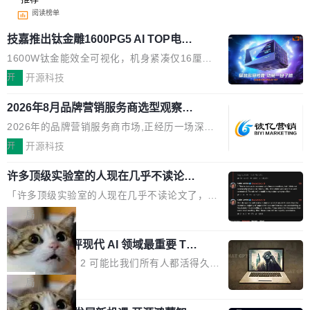
阅读榜单
技嘉推出钛金雕1600PG5 AI TOP电
源：为发烧级主机与本地AI算力打造旗
1600W钛金能效全可视化，机身紧凑仅16厘米
舰供电方案
继2026台北电脑展首度亮相后，技嘉科技近日正
开
开源科技
式发布钛金雕1600PG5 AI TOP电源。这款高端
2026年8月品牌营销服务商选型观察：
电源专为发烧级DIY主机与本地AI算力平台打
从流量思维到品牌资产思维的范式转移
造，整机长度仅16厘米，提供1600W额定功率
2026年的品牌营销服务商市场,正经历一场深刻
与80PLUS钛金能效；支持ATX 3.1与PCIe 5.1
的价值重构。全球全案品牌代理机构市场从2025
开
开源科技
规范，结合服务器级元件、完善供电线材与内置
年的83.1亿美元增长至2026年的86.6亿美元,年
实时LCD监控屏，可充分满足当下高阶PC主机
许多顶级实验室的人现在几乎不读论文
复合增长率达5.44%,预计2032年将突破120亿美
了
的严苛使用需求。 澎湃功率，紧凑机身 钛金雕1
元。数字广告与公共关系相关服务市场更是从20
「许多顶级实验室的人现在几乎不读论文了，而
600PG5 AI TOP具备强悍输出功率，同时实现
25年的8463亿美元扩张至2026年的8763亿美
且他们认为 ICLR/ICML/NeurIPS 充斥着大量过
局
机身尺寸大幅精简。整机长度仅16厘米，属于同
元。数字的背后是一个清晰的事实——品牌对专
度宣传和欺诈。」 OpenAI 研究员 Keller Jorda
功率段机身尺寸十分紧凑的1600W电源产品。小
业化营销服务的需求从未如此迫切。 但市场扩容
xAI 前工程师评现代 AI 领域最重要 Top
n 这条推文引发了广泛讨论。他不是在说风凉
巧机身有效提升市面主流标准A...
3 开源项目
的同时,服务商的竞争逻辑正在改变。2026年Top
话，他是说出了一个圈内人尽皆知但很少公开捅
Flash Attention 2 可能比我们所有人都活得久。
Agency年度合辑的观察指出,“产品”这个离消费
破的事实。 Jordan 随后补充了一句软化声明：
这句话不是来自某个技术博客，而是出自 Hieu
局
者最近的载体,在整个品牌营销层面的权重显著变
「我不认为这些会议上大部分论文都在过度宣传
Pham 的一条推文。Hieu Pham 是谁？他是 xAI
高了。全域营销服务商的竞争正在从规模转向深