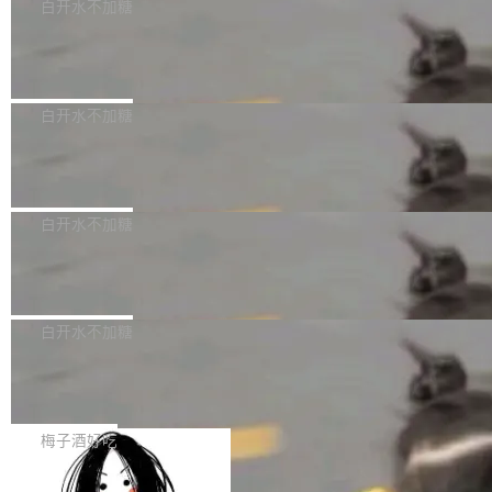
可以用来分析、提炼、审阅、建议，但不能用来
有限公司披露IPO发行价格及战略配售结果，杭
白开水不加糖
创作。 具体来说，LLM 生成的代码可以提交，
州深度求索人工智能基础技术研究有限公司（De
Docker 29.7.2 发布
但必须满足五个条件：预先安排、非关键、高质
epSeek）获配93.3399万股，按150.8元/股发行
量、充分测试、充分审查，并且必须披露。LLM
价格计算，认购金额约1.41亿元，股份锁定期为
Docker 29.7.2 现已发布，具体更新内容如下：
不得生成涉及安全性的关键变更，除非作者本身
36个月。 公告显示，本次宇树科技战略配售对
Bug fixes and enhancements 修复多次传递同
白开水不加糖
就是领域专家。即使如此，政策也"强烈不建
象主要包括长期投资机构、与公司业务具有战略
一环境变量时，docker service create和docker
议"这么做。 对于不披露的情况，审核者可以直
合作关系或长期合作愿景的大型企业、科创板保
Apache Fluss 毕业成为顶级项目
service update会发生 panic 的问题。docker/cl
接关闭 PR，无需解释。 政策作者 Jynn Ne...
荐人跟投子公司，以及公司高级管理人员和核心
i#7145 修复了 Docker Engine 29.7.0 中引入的
今年 7 月，Apache Fluss 的毕业提案在 Apach
员工参与设立的专项资产管理计划。其中，Dee
一个回归问题，该问题导致拉取镜像时会拒绝包
e 孵化器项目管理委员会（IPMC）投票中获得
白开水不加糖
pSeek作为与宇树科技具备战略合作关系的企
含绝对 hardlink 目标的镜像（此类镜像由某些镜
全票通过，随后获 Apache 软件基金会董事会批
业，获配股份数量占本次发行数量的2.31%。 除
像构建工具生成）。moby/moby#53305 修复了
马斯克 AI 百科项目 Grokipedia 被曝数
准。今天，Apache 软件基金会正式宣布 Apach
DeepSeek外，腾讯旗下上海启善投资有限公司
月未更新
Docker Engine 29.7.0 中引入的一个回归问
e Fluss 孵化毕业，成为 Apache 顶级项目（TL
埃隆·马斯克推出的AI百科项目 Grokipedia 被曝
获配9...
题，该问题可能导致在旧版 Linux 内核...
P）！这一里程碑不仅标志着 Fluss 迈入新的发
长期停止内容更新，未能实现其作为“AI版维基百
白开水不加糖
展阶段，也将进一步推动流式存储、实时湖仓与
科”替代品的目标。 据 Lawfare 最新调查，自今
AI 数据基础加速融合，为实时数据基础设施的发
Solon I18n：三种解析器，零样板代码
年4月以来，Grokipedia 页面更新功能基本停
展开启新的篇章。
滞，过去三个月内没有任何条目完成更新，用户
如果你在 Spring Boot 里做过国际化，流程大概
提交的编辑请求也长期处于待处理状态。 Groki
是这样的：配 MessageSource 的 Bean、写 R
梅子酒好吃
pedia 于去年底上线，定位为由人工智能生成内
eloadableResourceBundleMessageSource、
容的百科平台，被马斯克视为传统众包百科网站
Apache Doris 4.1 全面增强 Iceberg：
声明 LocaleResolver、注册 LocaleChangeInt