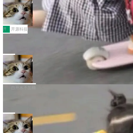
哪些组合有效，作者说，你得靠"文档、校验、或
有科技公司做的一样。只不过，实际上它不一
Workers 和 Durable Objects 的守护进程。 设
者部落知识"。 换个写法。Rust 的 enum，两个
样。这是 Sandstorm.io 的重制版，我十年前的
鲁大师7月新机性能/流畅/AI榜：vivo夺
计思路很直接：每个对象是一个独立的 SQLite
变体：Switchable...
性能、流畅双第一，三星Galaxy Z系列
那个创业公司。不同的是，这次它构建在 Cloudf
数据库，按名称寻址，复制到你自己的 S3 兼容
2026年7月的手机市场，由于存储等硬件成本暴
新折叠缺席
lare Workers 上——我花了九年时间搭建的平台
存储库里。节点之间只通过这个存储库协调——
增，手机厂商的日子也不好过啊，新机速度明显
开
开源科技
——并且深度集成了 AI。这基本上是我十年秘密
没有控制平面，没有共识协议。每个对象自带一
放缓，因此硝烟味淡了许多。新机参数规格除开
计划的顶峰。 十年前，Ken...
个小型数据库，应用天然按分片构建，单个数据
Zed 推出 DeltaDB，一个记录 commit
高价的三星折叠（三星Galaxy Z Fold8 Ultra / Z
之间所有操作的版本控制系统
库的竞争和爆炸半径问题在设计层面就被消除
Fold8 / Z Flip8）外，其余要么是中低端机器，
Zed 编辑器团队发布了新项目——DeltaDB，一
了。 闲置的 cell 会休眠到几乎不占资源。当 cel
例如iQOO Z11i、REDMI Note 17、REDMI No
个在 git commit 之间记录每一次编辑操作的版
局
l 迁移或唤醒时，新宿主从 S3 恢复 SQLite 数据
te 17 Pro、OPPO K15，要么是vivo X300 E这
本控制系统。目前处于 Early Access 阶段。 De
库继续执行。存储库是持久化的唯一真相...
样的次旗舰。 Galaxy Z Fold8 Ultra / Z Fold8 /
SpaceXAI 单季资本开支达 183 亿美元
ltaDB 的核心思路直接写在 landing page 最显
Z Flip8三款折叠屏新机均在7月22日发布，且全
眼的位置：「Software is made between com
根据风险投资人Tomer Tunguz 博客（VC 分
部搭载骁龙8 Elite Gen5 for Galaxy，它们本该
mits」——软件是在 commit 之间写出来的。git
析）披露的最新分析与第二季度业绩报告，Spac
白开水不加糖
是7月性...
只记录了你提交的最终状态，但真正的工作过程
eXAI在上个季度的总资本支出飙升至183.7亿美
——打字、删改、试错、agent 对话——都在 co
Meta 发布终端编程 Agent“Muse Cod
元。其中，绝大部分资金被直接用于 AI 领域，
e” 和 Muse Spark 1.2 模型
mmit 之间的空隙里丢失了。 DeltaDB 要做的就
金额高达158.3亿美元，这一单项投入已经逼近
Meta 今天发布了两款 AI 产品：Muse Code，
是把这段空隙补上。 回退到任何一次编辑：Delt
微软同期总资本开支的四成。 与亚马逊、Alpha
一个在终端里运行的编程 agent；Muse Spark
局
aDB 捕获 commit 之间的每一次操作，...
bet、微软以及 Meta 等传统科技巨头相比，Spa
1.2，驱动这个 agent 的新模型。一句话概括：
ceXAI的资金消耗速度尤为引人瞩目。然而，支
美团开源 LoHoSearch，用知识图谱校
你可以用 curl -fsSL https://dev.meta.ai/install.