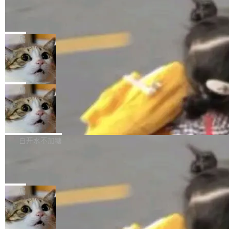
某个软件的源码，在本地构建。修改 agent ...
官方招聘信息中写过一条简洁有力的公式：Mod
Ubuntu 将核心系统包从 deb 转成了 s
单的模型规模升级，而是基于 SenseNova U1
nap
el + Harness = Agent。模型负责理解和推理，
的一次系统性迭代，不仅在同一架构中贯通视觉
Ubuntu 正在把又一个核心系统包从 deb 转为 s
Harness 负责把能力落到真实环境中——调用工
理解、推理、生成与编辑，还仅以 8B-MoT 的轻
nap。这次是 hwctl——一个用来检查 Ubuntu
局
具、读写文件、管理上下文、处理错误、完成闭
量大小，将能力推进到4K、更精细的真实质感、
硬件认证状态的命令行工具。 Canonical 工程师
环。崔添翼招人的标...
更复杂的视觉控制和可持续迭代编辑。 相比 U
Dario Amodei 担心新人来 Anthropic
Alan Griffiths 在邮件列表中说得很直白：「hwc
只为金钱，不为使命
1，U1.5-Lite-Preview 在以下方向上带来了显著
tl 是一个 Ubuntu 专有的包，它和它的依赖项都
顶级 AI 研究员在两家公司之间来回跳，中间只
提升： 原生支持4K图像生成； 更精细的局部纹
是 Ubuntu 专有的，不会用在其他发行版上。」
隔了几天。 Lilian Weng 上周刚宣布因健康原因
局
理、细节与真实世界质感； 更准确的中英文文字
所以 deb 版本的受众实际上为零。既然只有 Ub
离开 Thinking Machines Lab，说自己作为联合
生成与复杂版式组织； 更稳定的图...
untu 用户在用，那用 snap 打包就没什么可纠结
FFmpeg 9.0 发布
创始人的角色「太累了」。几天后，The Inform
的。 从 deb 到 snap 的迁移路径 hwctl 是 rust-
ation 就曝出她将重回 OpenAI，负责递归自我
FFmpeg 9.0 现已发布，包含多项改进。官方更
hwlib 硬件 API 库的一部分，命令行工具负责查
改进方向的研究。她是 Thinking Machines 过
新日志列出的 9.0 版本主要更新内容如下： 扩
白开水不加糖
询 Ubuntu 的硬件认证数据库。...
去一年内第四个离开的联合创始人。 这家由前
展 AMF 色彩转换器 (vf_vpp_amf) 的 HDR 功能
OpenAI CTO Mira Murati 创立的公司，连创始
DeepSeek V4 Flash 单日消耗 8 万亿 t
MP4 muxer 中支持 LCEVC 音轨复用 Playdate
okens 登顶热搜
团队都留不住。 但 Thinking Machines 不是唯
视频编码器和多路复用器 添加 v360_vulkan filt
8 万亿 tokens。一天。一家公司的消耗。 Open
一在人才争夺战中失血的公司。六月，Google
er HE-AAC 960 解码 (DAB+) transpose_cuda
Code 在 X 上发帖：「DeepSeek Flash did 8T
局
连失两员大将：Noam Shazeer 去了 Op...
filter 添加 AMF Frame Rate Converter (vf_frc
tokens on August 1st. 5T of free usage + 3T
_amf) filter SMPTE 2094-50 元数据支持和直
NetBSD 11.0 正式发布
on OpenCode Go.」79.8 万次浏览，连带着 #
通 ProRes RAW VideoToolbox 硬件加速器 AP
DeepSeek一天消耗了8万亿# 上了微博热搜——
NetBSD 11.0 现已正式发布，这是 NetBSD 操