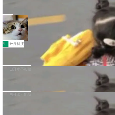
能表现。 在核心规格方面，B850 AO...
码、把关发版这两道关，还得靠人肉扛。 V5.0
竹知了：一个零依赖的单文件 HTML，
方式，以优化查询性能和吞吐量，减少集群中的
把儿时竹蝉玩具搬进浏览器
想让 AI 一起盯。
磁盘寻道和网络调用。 Dgraph v25.4.0 现已发
竹知了（zhuzhiliao）是那种小时候路边摊上几
布，具体更新内容包括： feat(zero)：Zero 现
块钱的玩意儿——一根小竹签，一个竹筒，一头
局
支持 --security superflag（token=...;whitelist
系着涂了松香的线。甩起来，竹膜震动，发出“哇
=...），与 Alpha 版本的格式一致，并据此对其
30倍效率升级：解锁医学影像数据要素
——哇”的蝉鸣声。实物越来越难找了，有开发者
价值化的真实路径
管理 HTTP 端点进行授权。 <blockquote> <p>
把它做成了 Web 玩具，放在 zhuzhiliao.imsai.c
完成一例腹部CT影像标注，张医生过去需要约1
<span><strong>警告：</strong>&nbsp;Zero
c 上，并在 GitHub 开源。 玩法很简单：按住屏
20个小时。他必须在数百张连续影像上，一笔一
开
开源科技
的 admin ...
幕画圈，或者直接甩手机。页面会实时显示转速
笔勾画边界，一层一层识别肌肉组织。如今，使
（圈/秒），声音来自真实竹知了录音的 1.72 秒
Apache Dubbo-go v3.3.2 正式发布
用东软飞标医学影像标注平台，同样的工作缩短
采样，无缝循环。音频解码失败时，还有一套合
至4小时，效率提升30倍。 这组数字背后，改变
这个版本面向生产环境，重心在内核稳定性。我
成兜底——锯齿波振荡器模拟脉冲，并联带通共
的不只是速度，而是把医学影像转化为AI能力的
们彻底收敛了旧配置体系，扩展了 Triple 协议与
白开水不加糖
振峰模拟竹膜和筒腔共鸣。 技术细节上，物理引
路径真正打通了。 大型医院积累的影像数据规模
泛化调用能力，加强了应用级元数据和服务治
擎是绳系质点模型：重力、弹性绳（只拉不
庞大，但不能直接用于训练模型。器官、病灶和
Calibre 9.12 发布，功能强大的开源电
理，同时集中修了并发安全、资源泄漏和热路径
推）、空气阻力，1/240 秒定步长积...
子书工具
组织边界，必须由专业医生逐层识别、标记和校
性能问题。
Calibre 开源项目是 Calibre 官方出的电子书管
正，才能成为机器能理解的高质量数据。医学影
理工具。它可以查看，转换，编辑和分类所有主
白开水不加糖
像AI落地最昂贵的环节，不是算法，是专业医生
流格式的电子书。Calibre 是个跨平台软件，可
的时间。 张医生是某三甲医院放射科副主任医
SwiftUI 问世七年了，为什么开发者还
以在 Linux、Windows 和 macOS 上运行。 Cal
师，牵头一项腹部肌肉影像课题。他需要在数百
在骂它？
ibre 9.12 现已正式发布，此次更新内容如下：
Yakov Manshin 发了一期长达 40 分钟的 YouT