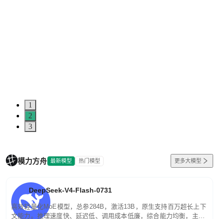
1
2
3
模力方舟
最新模型
热门模型
更多大模型
DeepSeek-V4-Flash-0731
高效轻量化MoE模型，总参284B，激活13B，原生支持百万超长上下
文能力。推理速度快、延迟低、调用成本低廉，综合能力均衡，主打