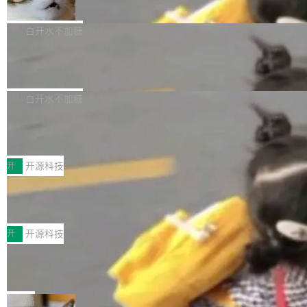
准 AI 能力认知
撑庞大支出的资金来源却呈现出截然不同的面
sh | bash 安装一个能在大项目里自动规划、写
机器出题的前提，是让机器拥有全局视野。整个
貌。数据显示，微软和 Meta 主要依托充沛的经
代码、验证结果的 AI 终端工具。 据介绍，Muse
构建流程可以分为四个环节：建图 → 控制难度
白开水不加糖
营现金流来覆盖资本开支，其资本支出覆盖率分
Code 是 Meta 的编程 agent 产品。它和市场上
→ 质量把关 → 数据概览。
别达到155% 和106%;而SpaceXAI的经营现金
已有的终端编程 agent 在设计理念上有几个明显
腾讯开源 UCL-MPComm 通信库
流仅能覆盖资本开支的12...
的差异点。 异步后台 agent：Muse Code 有一
腾讯网平团队宣布开源了 UCL-MPComm 通信
个主 agent 循环，外加一组后台 agent。这些后
库，并将作为transport接入Mooncake TENT。
白开水不加糖
台 agent...
该通信库针对AI Memory池化场景的数据传输需
CoStrict入选工信部2025人工智能应用
求进行了深度优化，能够实现数据中心内大规模
典型案例
计算节点间多种内存类型的高性能通信。 UCL-
近日，工信部科技司公示《2025人工智能应用典
MPComm将作为一种传输引擎接入Mooncake T
型案例入选名单》，深信服“面向企业研发场景的
开
开源科技
ENT，实现零拷贝传输性能提升30%、非零拷贝
开源 AI 编程平台 CoStrict 应用”凭借卓越的技术
深信服AI算力网关入选工信部人工智能
传输性能最高提升5倍。UCL-MPComm底层基
创新与落地成效成功入选。 全链路私有化部署，
应用典型案例！
于自研UCL-Engine通信引擎，后续腾讯网平将
助力企业AI研发安全落地 当前，越来越多企业已
前不久，工业和信息化部正式发布《2025年人工
持续开源更多基于UCL-Engine的高性能通信组
经开始引入 AI Coding 工具，通过调用公有云模
智能应用典型案例名单》，集中展示人工智能在
开
开源科技
件。 腾讯网平团队在UCL-MPComm中实现了一
型或企业内部部署模型提升研发效率。但随着 AI
各领域的应用成果，覆盖技术底座、行业赋能、
个独立于业务线程的全局通信引擎（Engine），
Coding 从个人辅助工具逐步走向团队级、组织
Jeff Dean 离开 Google：一个时代的结
产品应用、支撑保障、专题等五大方向。深信服
并实...
束，一个实验室的开始
级应用，企业在规模化落地过程中，对安全性、
AI算力网关（AI创新平台）成功入选！ 随着各行
Google 员工编号 20。MapReduce 作者之一。
可控性和代码质量提出了更高要求。 首先是数据
各业的Agent走向规模化建设，算力构成形态逐
Bigtable 作者之一。TensorFlow 的作者之一。
局