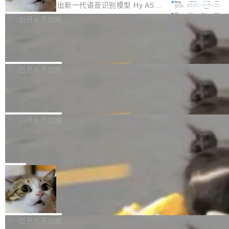
颈。 代码仓深度理解服务（以下简称" CodeBas
的账号密码进入A集群，输入了一条被程序员圈
存永远不够用。 Cloudflare 的 Workers AI 团队
腾讯混元正式推出新一代语音识别模型 Hy ASR
e深度理解服务"）是华为云码道（CodeA...
称为"删库跑路"的命令——最高管理员权限、无
一直在跑这些模型的推理。他们在官方博客上发
3.0preview。基于最新一代大语言模型 Hy3 的
白开水不加糖
需确认、强制递归删除。17个小时后，运维人员
了一篇技术文章，详细拆解了三种让大模型在 G
语言理解能力，以及融合了高精度语音识别与深
发现异常并中止进程时，89TB数据已经没了。
Pale Moon 34.3.2 发布，苍月浏览器
PU 上跑得更省、更快的技术手段——KV cache
度语义理解能力，实现了语音识别能力的全面升
删掉的是AI游戏部门的全部开发文件，包括公司
量化、模型权重压缩、以及共享 KV cache 的完
级。 根据介绍，Hy ASR3.0preview 目标在于：
Pale Moon 34.3.2 现已发布，这是一个安全更
自研的多个文生3D和...
整性保护。效果是：吞吐量提升 41%，每 token
让语音识别不再只是听清，而是真正听懂。通过
新和少量网页兼容性修复版本。 Changes/fixe
白开水不加糖
成本降低 30%，精度不变。 FP8 省的不仅是显
先理解你的语境和意图，再把准确的文字直接给
s： 实现了URL.Parse()便捷功能 对浏览器内部
存 KV cache 是推理时最吃显...
PostgreSQL 18/19 新特性深度解读
到你。从“逐字转写、单点优化”演进为“理解语
函数添加了多项边界检查，以避免潜在的越界访
境、兼容场景、一键直出”。 Hy ASR 3.0 previe
问、下溢和溢出。（DiD） 修复了加载和解析内
演讲者分享了一个有趣的实践：面对 PG 18 已
w 不要求标准普通话，方言识别覆盖粤语、吴语
容提供的字体时出现的几个问题 为避免音频加
发布的 Release Notes，他利用 AI 工具（如 Co
白开水不加糖
等 10 大方言片区和 20 余个二级小片区。在开
载、处理和播放过程中可能出现的一系列错误，
pilot）对数千条 commit 日志进行自动分析，先
源评测集中，Hy ASR 3.0 preview 在多语种的
对音频采样频率设定了下限 采样率低于 8kHz
慕尼黑市政府为全职开源项目维护者提
让模型总结出三十余条潜在特性，再逐条要求生
WER（...
供资助
（通常被认为是 "telephone"/"walkie-talkie" 音
成详细解释和代码校验，最终筛选出对用户体感
"在过去大约 10 年的大部分时间里，libexpat 的
质的最低采样率）的音频格式将被拒绝 修复了 C
最强的若干项。对于尚未正式发版的 PG 19，则
维护工作一直与我的日常工作、家务、社交生活
局
SS 圆角虚线样式中可能存在的问题 如果表单中
通过拉取过去一年内（从 PG 18 Beta1 时间点
和休闲娱乐竞争时间。" 这是 libexpat 维护者 S
的图像元素不在同一个子树中，则它们将不再关
至今）的所有 commit，同样交由 AI 分析提炼。
Firefox 153.0.3 发布
ebastian Pipping 写在博客里的话。8 月 4 日，
联 加...
经过人工复核，准确度令人满意。这一方法也为
他宣布了一个新消息：从 2026 年 8 月 1 日起，
Firefox 153.0.3 现已发布，具体更新内容如
社区爱好者提供了高效跟踪新版本的思路。
他可以全职维护 libexpat 了，最长 6 个月。发
下： New Smart Window 包含多项增强功能：
白开水不加糖