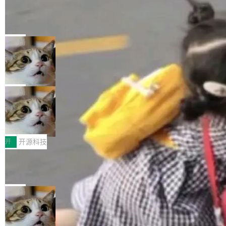
工资的是慕尼黑市政府。 libexpat 是一个 C99
<ul> <li>现在建议列表会显示更多结果，方便用
编写的流式 XML 解析器，MIT 许可证。和 libx
Cloudflare Computer 开源：你的 Age
户查找历史记录和切换到已打开的标签页。（<a
nt 需要一台电脑，而不是一个容器
ml2 一样，它是世界上使用最广泛的 XML 解析
href="https://bugzilla.mozilla.org/show_bug.c
Cloudflare 开源了名为 @cloudflare/computer
库之一。你的操作系统、浏览器、无数的基础设
gi?id=2019042">Bug&nbsp;2019042</a>）</l
的 npm 包。项目的核心论点是：容器不适合 Ag
局
施软件，很可能都在用它。而过去十年，维护它
i> <li>现在，助手可以直接使用 Exa 的网络搜索
ent 计算。真正适合的，是 Isolate。 Cloudflare
的人一直在用业余...
结果回答问题，而无需将问题转交给搜索引擎。
OpenAI 公开邮件和聊天记录回应苹果
工程师在这件事上没什么可谦虚的——他们用 W
诉讼，称“Apple is getting this wron
（<a href="https://bugzilla.mozilla.org/show_
orkers 跑了十年 Isolate。用 CEO Matthew Pri
上个月，苹果一纸诉状把 OpenAI 告上法庭，指
g”
bug.cgi?id=204...
nce 的话说：「我们一生都在用 Isolate 运行代
控其挖角苹果前员工并窃取商业秘密。苹果的诉
局
码，而 AI Agent 不需要容器，它们需要的是 Iso
状把 OpenAI 描述成一个系统性地从前东家挖
late。」 容器为什么不合适 容器的问题在于启动
HUAWEI MatePad Edge上架WorkBu
人、套取机密信息的对手。 OpenAI 没发律师
ddy鸿蒙PC版，说话就能干活的AI办公
和销毁都太重了。一个 Agent 要执行的任务可能
函，也没选择庭外沉默。它在官网贴了一篇博
全能AI工作台WorkBuddy鸿蒙PC版上架HUAWE
搭子
只需要几毫秒的 CPU 时间，但容器从冷启动到
文，标题只有六个字：Apple is getting this wro
I MatePad Edge应用市场，直接下载即可使
开
开源科技
就绪要花数秒。如果未来有十...
ng。 然后，它把邮件往来和 iMessage 聊天记
用，与鸿蒙电脑上的体验一致。值得一提的是，
录全贴了出来。 他发错人了 苹果外部律师 Gabr
FFmpeg 9.0 发布：代号“Lei”，以此纪
这是目前市面上唯一支持平板接入WorkBuddy P
念中国开发者雷霄骅
iel Gross 来自 Weil 律所，2 月 23 日下午 5:53
C版的产品，搭载“人机双写”重磅功能——你写
全球知名开源多媒体框架 FFmpeg 今天正式发
给 OpenAI 总法律顾问 Che Chang 发了封邮
你的，AI写AI的，同屏协作互不干扰。一句话让
布了 9.0 版本。这个版本除了带来新一代音视频
局
件，附了一封长信，要求 OpenAI 配合调查前苹
AI帮你干活，现在开启全新体验！ 温馨提示：
处理能力和硬件加速支持之外，还有一个特殊之
果员工带走机密信...
体验WorkBuddy鸿蒙PC版前，请将 HUAWEI M
亚马逊成本失控：AI 写代码烧掉 1215
处：FFmpeg 9.0 的代号是“Lei”。 这个名字，
万元，超预算 860%
atePad Edge 升级至 HarmonyOS 6.1.0.135S