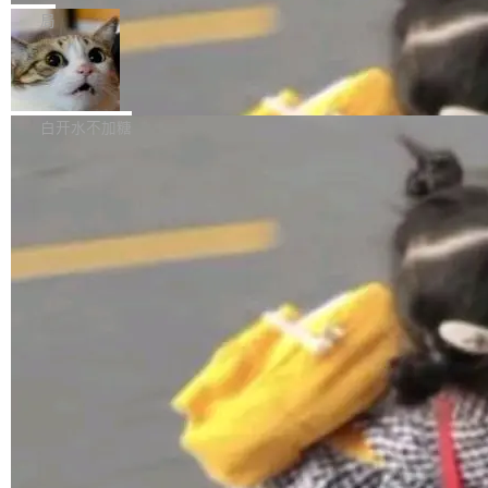
张CT影像上完成像素级精细分割，让系统"...
新功能 macOS：在 Connect/Share 按钮中添加
ube 视频，标题是"SwiftUI 七年后：一个平庸的
局
通过 AirDop 共享书籍的功能 Content server：
故事"。视频核心观点很简单：SwiftUI 发布七年
支持可向服务器后端添加新端点的插件 Edit boo
DBeaver 26.1.4 发布
了，仍然像一个永久公测版。 Manshin 从数据
k：Compress images：添加将 GIF 图像转换为
流、布局系统、API 稳定性、性能、跨平台五个
DBeaver 是一个免费开源的通用数据库工具，适
JPEG/WebP 的选项 ToC Editor：添加一个按
维度逐一批判了 SwiftUI。最让人印象深刻的一
用于开发人员和数据库管理员。DBeaver 26.1.4
白开水不加糖
钮，用于对目录中的条目进...
个论据是：苹果官方的 SwiftUI 教程项目 Land
现已发布，具体更新内容包括： AI 助手： <ul st
marks，用最新 Xcode 在最新 macOS 上构建
yle="margin-left:0; margin-right:0"> <li><span
运行，出来的效果是坏的——侧边栏按钮大小不
style="color:#000000">现在可以通过键盘访问
加载更多
一，界面错位。他说这个问题"两年前就发现了，
AI 聊天功能（添加了一些快捷键）</span></li>
至今没变"。 数据流方面，Manshin 指出 SwiftU
<li><span style="color:#000000">新增了始终
I 的属性包装器演进史...
在新 SQL 控制台中打开 AI 生成的脚本的功能</
span></li> <li><span style="color:#000000...