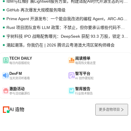
IBM与红帽扩展Lightwell服务方案，构建适配AI时代开源生态的可信基础设施
GitHub 再次爆发大规模服务降级
Prime Agent 开源发布：一个能自我改进的编程 Agent，ARC-AGI 3 超越人类专家基线
Rust 项目团队宣布 LLM 政策：不禁止，但你要承认哪些代码不是你写的
宇树科技 IPO 战略配售曝光：DeepSeek 获配 93.3 万股，锁定 36 个月
潮起潮落，你我仍在 | 2026 腾讯云粤港澳大湾区架构师峰会
TECH DAILY
阅读榜单
每日内容报纸化
每周热文看这里
DevFM
智写平台
当天资讯听着看
AI 创作更轻松
激励活动
智库报告
参与活动赢源石
行业技术报告
AI 造物
更多造物项目