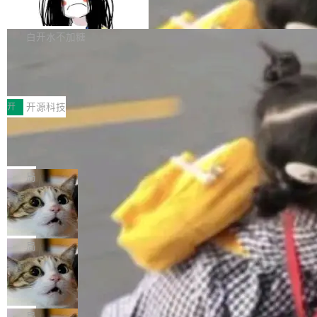
支持 UPDATE、MERGE INTO 与 Iceb
维基百科的替代方案。Lawfare 调查发现，无论
erceptor…五六步之后才能看到第一行翻译文
Apache Doris 4.1 要补齐的，正是缺失的那一
erg V3
热门页面还是低关注度页面，均未出现近期更
本。 Solon 换了个方式。整个 i18n 模块围绕三
半。在已有查询能力的基础上，Doris 进一步支
白开水不加糖
新，相关问题并非局限于特定领域，而是在不同
个解析器、一个注解、一个工具类展开——没有
持了 UPDATE、DELETE、MERGE INTO 等数
主题和访问量页面中普遍存在。 调查人员最初认
XML、没有拦截器注册、没有样板配置。 资源
Testin XAgent：CIO智能测试落地指南
据修改操作、完整的表结构管理与分区演进，以
为，Grokipedia可能只是限...
文件的约定 把文件放到 resources/i18n/ 下： r
及 rewrite_data_files、expire_snapshots 等日
7月30日，TiD2026质量竞争力大会在北京中关
esources/i18n/messages.properties ...
常维护操作，并完整支持 Iceberg V3 格式。
村国家自主创新示范区会议中心开幕。本届大会
开
开源科技
由中关村智联软件服务业质量创新联盟主办，以
让非法状态不可表示：一篇关于 ADT
“智构可信·质创未来——AI原生时代的质量新范
的帖子在 Reddit 火了
式”为主题，直面AI从实验室走向规模化产业落地
有一种东西，一旦用过就回不去了。Alex Fedos
的核心质量命题。会上，《2026智能研发生产力
eev 管它叫"软件设计的基石"。 他说的东西不新
局
工具选型手册》发布，Testin云测的Testin XAge
鲜——代数数据类型（ADT），尤其是和类型
Cloudflare 开源内部企业 AI 平台 Clou
nt智能测试系统入选AI测试领域代表产品。对CI
（sum type）。但他说清楚了一件事：这不是类
dflare OS
O而言，这提示了一个转变：AI测试正在从效率
型系统的学术体操，是日常编码的思维方式。 文
Cloudflare 发布了一个开源项目 Cloudflare O
工具升级为企业的质量基础设施。 CIO面对的新
章从一个简单的例子切入。一个网站的深色主题
S。如果你只看官方博客，你会觉得这是又一
局
现实 过去两年，CIO们的焦虑清单上多了两项：
设置，如果用布尔值 + 可空字段来表示——bool
个"AI 知识库 + 聊天机器人"——每个大厂都在
一是如何让大模型和智能体应用安全地从PoC走
Deno 团队开源 Celld，可自托管的分
ean 表示是否可切换，nullable 的默认模式、浅
做，没什么新鲜的。 但 Kenton Varda 在 Twitte
向生产，二是如何让测试团队跟得上AI应用...
布式 Durable Objects
色方案、深色方案——会产生大量无意义的组
r 上把事情说清楚了： 今天我们发布了 Cloudfla
Ryan Dahl 领导的 Deno 团队推出了最新开源项
合。方案缺了、配置冲突了、全 null 了。要知道
re OS，一个带连接器的聊天机器人，跟其他所
目 Celld，一个能在自己机器上运行 Cloudflare
局