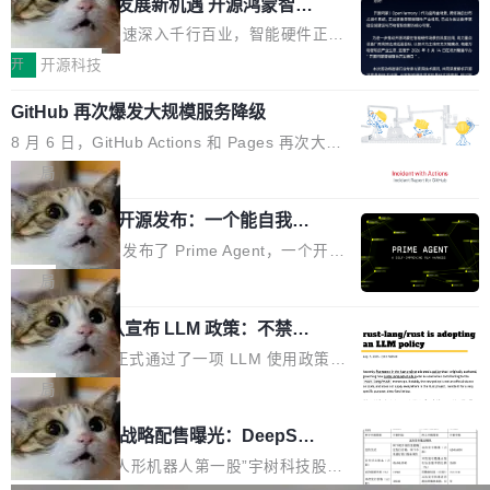
或造假。问题是，作为读者，如果你筛选出那些
共商智能硬件发展新机遇 开源鸿蒙智能
的早期工程师之一，在 Grok 训练基础设施团队
度,案例厚度、全域覆盖、多线协同...
硬件开发者日杭州站即将举行
看起来最令人兴奋的论文，那它们大部分都是过
工作过。近日他在 X 上发了一条帖子，列出了他
随着万物智联加速深入千行百业，智能硬件正从
度宣传的。」 这才是真正的痛点。不是所有论文
认为现代 AI 领域最重要的三个开源项目。 第一
单点设备迈向智能化、网联化、协同化发展。作
开
开源科技
都有问题，是最吸引眼球的那批论文最有问题。
个名字毫无悬念：Flash Attention 2。 Hieu 的
为面向全场景、跨终端的分布式操作系统，开源
他引用的帖子来自 Mathew Shen，一位 ICLR 2
理由很具体。FA 系列不需要解释，但 FA2 是他
GitHub 再次爆发大规模服务降级
鸿蒙通过统一技术底座和分布式能力，为不同类
026 的读者：「看了篇 ...
认为最重要的一个——复杂度恰到好处，刚好能
型智能设备的开发、连接与互联提供关键支撑，
8 月 6 日，GitHub Actions 和 Pages 再次大规
驱动你去学 CuTe，但还没被那些"邪恶的" Hopp
也为产业链企业探索产品创新与商业增长打开新
模服务降级，Actions 完全不可用超过 5 小时，
局
er++ 优化所淹没，足够容易修改和适配。 更关
的空间。 8月14日，开源鸿蒙智能硬件开发者日
webhook 停发，连自托管 runner 也因调度层故
键的是 FA2 的持久性...
（OHDD：OpenHarmony Hardware Develope
Prime Agent 开源发布：一个能自我改
障无法工作。Pages、Copilot code review、C
进的编程 Agent，ARC-AGI 3 超越人类
r Day）将在杭州启航。活动面向智能硬件产业
opilot coding agent 全部受影响。从检测到完全
Prime Intellect 发布了 Prime Agent，一个开源
专家基线
链企业和开发者，邀请行业专家与资深技术顾
恢复，大约 12 小时。 这是 2026 年 8 月的第六
的编程 Agent Harness，核心设计围绕两个抽
局
问，围绕开源鸿蒙技术能力、设备适配、芯片适
起事故，其中四起与 AI/Copilot 服务相关。 Git
象：Recursive Language Model（RLM）和 C
配、功耗与稳定性调优、兼容性测评及统一互联
Hub 员工 kdaigle 在 HN 讨论中贴出了一组数
Rust 项目团队宣布 LLM 政策：不禁
ontinual Harness。在 ARC-AGI 3 基准测试
等内容展开系统讲解和实战交流，帮助企业进一
止，但你要承认哪些代码不是你写的
据：2025 年全年 10 亿次 commit。现在，每周
上，Prime Agent + Opus 5 的组合达到了 95.
Rust 语言项目正式通过了一项 LLM 使用政策，
步了解开源鸿蒙在智能...
2.75 亿次，全年预计 140 亿次。GitHub...
5% RHAE Best@1，超过了 ARC 报告的人类专
覆盖 rust-lang/rust 单一仓库的代码贡献。这不
局
家基线 95.4%。 不是又一个 coding agent 包装
是项目级别的官方立场，目前由五个团队采纳，
宇树科技 IPO 战略配售曝光：DeepSe
器 Prime Agent 的架构和市面上大多数 coding
但它可能是主流开源项目中关于 AI 辅助贡献最
ek 获配 93.3 万股，锁定 36 个月
agent 有本质区别。大多数 agent harness 的设
细致的一份规则。 政策的核心只有一句话：LLM
8月6日晚间，“人形机器人第一股”宇树科技股份
计是基于早期模型的能力—...