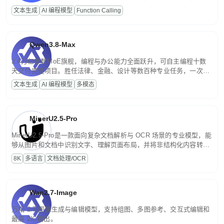
高并发、轻量化任务，适合日常对话、内容创作、基础 RAG、批量
文本生成
AI 编程模型
Function Calling
文案处理等普惠刚需场景。
Qwen3.8-Max
2.4万亿参数MoE旗舰，编程与办公能力全面跃升，可自主编程十数
天交付完整项目。胜任法律、金融、设计等数百种专业任务，一次对
话端到端交付生产级成果。原生视觉理解贯穿规划、执行与验证全流
文本生成
AI 编程模型
多模态
程，支持超长文档与长视频的深度语义解析。长程任务中自主规划与
闭环迭代，持续进化。
MinerU2.5-Pro
MinerU2.5-Pro是一款面向复杂文档解析与 OCR 场景的专业模型，能
够从图片和文档中识别文字、理解页面布局，并将非结构化内容转换
为便于存储、检索和二次处理的结构化结果。
8K
多语言
文档处理/OCR
Wan2.7-Image
万相 2.7 图像生成与编辑模型，支持组图、多图参考、交互式编辑和
最高 2K 输出。