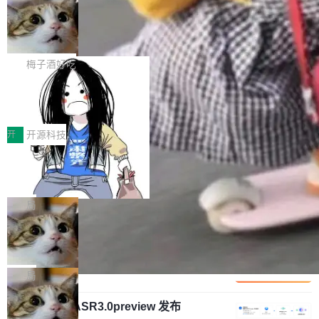
安全与合规要求。对于大多数普通研发场景，公
渐丰富，用户关注的重点也在发生变化：不只是
Gemini 的架构师。Google 首席科学家。 Jeff D
有云模型能够满足快速试用和效率提升的需求。
让AI用起来，还要进一步看清混合算力时代下，
🔥 SolonCode v2026.8.4 发布：界面
ean 在 Google 工作了 27 年后，宣布离职。 他
但对于金融、能源、医疗等对数据安全要求较...
字体可调、22 种语言、记忆搜索增强
Token花在哪里、算力是否被充分利用，以及持
不是一个人走。一同离开的还有 Sanjay Ghema
打开终端就能上岗的全中文编码智能体，这一轮
续增长的AI成本该如何优化。 深信服AI算力网关
wat（Google 员工编号 23，Jeff Dean 二十多
把「看得清、用母语、记得住」三件事一次补
梅子酒好吃
正是围绕这些实际问题，从Token治理和成本治
年的编程搭档，MapReduce 和 Bigtable 的共同
齐。 SolonCode 是什么 SolonCode 是杭州无
理两个方面，让用户的每一份算力都看得清、管
作者）、Quoc Le（Google 大脑核心成员，Se
让“代码语义理解”深度释放AI Coding
耳科技研发的企业级终端编码智能体——一位全
得住、用得稳、省得下、更安全！ 一、从现在开
价值潜能：华为云码道（CodeArts）
q2Seq 和 DocAI 的共同发明人）以及 Oriol Vin
中文驱动的数字员工，自主理解需求、规划步
一、代码仓深度理解技术的作用与价值 在软件工
始，Token使用一目...
代码仓技术解析
yals（Gemini 联合负责人，AlphaSta...
骤、编写代码。不挑模型、不挑平台，curl 一行
程实践中，代码仓是企业核心知识资产的主要载
开
开源科技
装完即用。 开源地址：Gitee · GitCode · GitHu
体。企业级代码仓库通常包含数十万乃至数百万
b 安装 支持 Java 8+（8~26）、macOS / Linu
一条“删库”命令跑 17 小时，算法工程
个文件，其规模远超单次模型调用可承载的上下
师删光 89TB 数据只为干私活
x / Windows / Harmony PC。 # macOS / Linu
文窗口。随着项目规模的持续扩张与代码历史的
最高人民检察院8月4日公布了一起案件：北京一
x / Harmony PC curl -fsSL https://solon.noea
不断累积，代码仓中的模块关系、接口契约、业
名90后算法工程师王某，为了给自己接的私活腾
局
r.org/solon...
务逻辑等关键信息往往分散于数十乃至数百个文
服务器空间，删光了公司AI游戏部门的全部核心
件之中，形成高度复杂的知识关联网络。传统的
Cloudflare 分享推理优化实践：KV ca
数据。 王某2024年1月入职东城区某科技公司AI
che 量化 + 权重压缩，吞吐量提升 4
代码检索手段（如关键词匹配、目录遍历）仅能
短剧部门，有互联网大厂背景。在公司内部架构
Kimi 和 GLM 是当前最强的大模型系列之一，但
1%，成本降 30%
在语法层面完成文本定位，难以触及代码的语义
调整期间，部门三次通知全员将数据从A集群迁
它们有一个共同的问题：太吃显存了。月之暗面
局
内涵与结构关联，导致开发者使用代码智能体在
移到B集群，王某都回复了"收到"。 他没有迁移
的 Kimi K 系列和智谱的 GLM 都是长上下文、M
理解大规模代码仓时面临显著"代码仓理解"瓶
数据。2024年9月3日下午4点，他使用此前登录
腾讯混元 Hy ASR3.0preview 发布
oE 架构的大模型，好用到让人上瘾，但 GPU 显