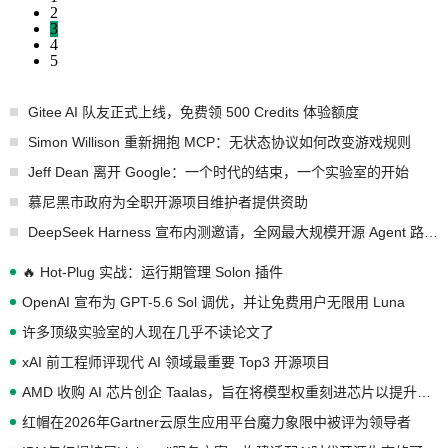
2
3
4
5
Gitee AI 队友正式上线，免费领 500 Credits 体验额度
Simon Willison 重新拥抱 MCP：无状态协议如何改变游戏规则
Jeff Dean 离开 Google：一个时代的结束，一个实验室的开始
慕尼黑市政府为全职开源项目维护者提供资助
DeepSeek Harness 宣布内测邀请，全网最大规模开源 Agent 路演现场诞生
🔥 Hot-Plug 实战：运行期管理 Solon 插件
OpenAI 宣布为 GPT-5.6 Sol 调优，并让免费用户无限用 Luna
许多顶级实验室的人现在几乎不读论文了
xAI 前工程师评现代 AI 领域最重要 Top3 开源项目
AMD 收购 AI 芯片创企 Taalas，旨在将模型权重刻进芯片以提升推理性能
红帽在2026年Gartner云原生应用平台魔力象限中被评为领导者