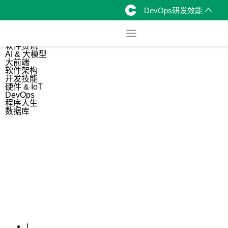
DevOps研发效能
综合
开源资讯
软件资讯
AI & 大模型
大前端
软件架构
开发技能
硬件 & IoT
DevOps
程序人生
数据库
1